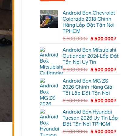
Anh
Hyundai
Tùng
Accent
lắp
tại
Android Box Chevrolet
HUD
Quận
cho
12
Colorado 2018 Chính
ô
để
Hãng Lắp Đặt Tận Nơi
tô
giải
Honda
trí
TPHCM
CRV
tiện
tại
lợi
6.500.000
₫
5.500.000
₫
Quận
hơn
12
để
Android Box Mitsubishi
hiển
Outlander 2024 Lắp Đặt
thị
thông
Tận Nơi Uy Tín
tin
rõ
6.500.000
₫
5.500.000
₫
ràng
hơn
Android Box MG ZS
2026 Chính Hãng Giá
Tốt Lắp Đặt Tận Nơi
6.500.000
₫
5.500.000
₫
Android Box Hyundai
Tucson 2026 Uy Tín Lắp
Đặt Tận Nơi TPHCM
6.500.000
₫
5.500.000
₫