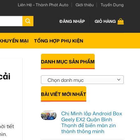
Liên Hệ – Thành Phát Auto
Giới thiệu
Tuyển Dụng
ĐĂNG NHẬP
GIỎ HÀNG
KHUYẾN MẠI
TỔNG HỢP PHỤ KIỆN
DANH MỤC SẢN PHẨM
cải
Chọn danh mục
BÀI VIẾT MỚI NHẤT
Chị Minh lắp Android Box
Geely EX2 Quận Bình
Thạnh để biến màn zin
i tiết
thành thông minh
ìn.
Không