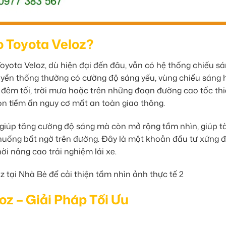
 Toyota Veloz?
oyota Veloz, dù hiện đại đến đâu, vẫn có hệ thống chiếu s
uyền thống thường có cường độ sáng yếu, vùng chiếu sáng 
g đêm tối, trời mưa hoặc trên những đoạn đường cao tốc th
n tiềm ẩn nguy cơ mất an toàn giao thông.
ỉ giúp tăng cường độ sáng mà còn mở rộng tầm nhìn, giúp tà
 huống bất ngờ trên đường. Đây là một khoản đầu tư xứng 
ời nâng cao trải nghiệm lái xe.
z – Giải Pháp Tối Ưu