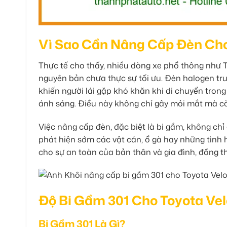
Vì Sao Cần Nâng Cấp Đèn Cho
Thực tế cho thấy, nhiều dòng xe phổ thông như T
nguyên bản chưa thực sự tối ưu. Đèn halogen tr
khiến người lái gặp khó khăn khi di chuyển tron
ánh sáng. Điều này không chỉ gây mỏi mắt mà cò
Việc nâng cấp đèn, đặc biệt là bi gầm, không ch
phát hiện sớm các vật cản, ổ gà hay những tình
cho sự an toàn của bản thân và gia đình, đồng th
Độ Bi Gầm 301 Cho Toyota Velo
Bi Gầm 301 Là Gì?