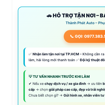
🚗 HỖ TRỢ TẬN NƠI – 
Thành Phát Auto – Phụ
📞 GỌI: 0977.383
✅
Nhận làm tận nơi tại TP.HCM
– Không cần ra 
làm, hài lòng mới thanh toán ✅
Đội kỹ thuật đ
💡 TƯ VẤN NHANH TRƯỚC KHI LÀM
✔ Nếu xe
chạy dịch vụ / xe gia đình
→ ưu tiên
b
cấp
→ chọn
giải pháp cao cấp, đẹp và trải ngh
Chưa biết chọn gì? →
Gửi hình xe, nhân viên t