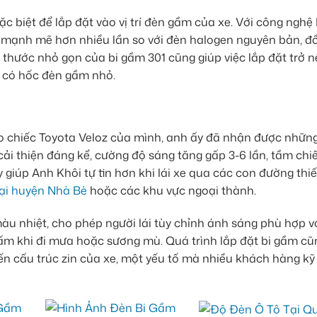
ặc biệt để lắp đặt vào vị trí đèn gầm của xe. Với công nghệ
ng mạnh mẽ hơn nhiều lần so với đèn halogen nguyên bản, đ
ch thước nhỏ gọn của bi gầm 301 cũng giúp việc lắp đặt trở 
e có hốc đèn gầm nhỏ.
o chiếc Toyota Veloz của mình, anh ấy đã nhận được những
 cải thiện đáng kể, cường độ sáng tăng gấp 3-6 lần, tầm chi
 giúp Anh Khôi tự tin hơn khi lái xe qua các con đường thi
tại huyện Nhà Bè
hoặc các khu vực ngoại thành.
màu nhiệt, cho phép người lái tùy chỉnh ánh sáng phù hợp v
g ấm khi đi mưa hoặc sương mù. Quá trình lắp đặt bi gầm cũ
 cấu trúc zin của xe, một yếu tố mà nhiều khách hàng kỹ 