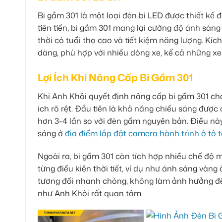
Bi gầm 301 là một loại đèn bi LED được thiết kế đ
tiên tiến, bi gầm 301 mang lại cường độ ánh sá
thời có tuổi thọ cao và tiết kiệm năng lượng. Kí
dàng, phù hợp với nhiều dòng xe, kể cả những x
Lợi Ích Khi Nâng Cấp Bi Gầm 301
Khi Anh Khôi quyết định nâng cấp bi gầm 301 ch
ích rõ rệt. Đầu tiên là khả năng chiếu sáng được
hơn 3-4 lần so với đèn gầm nguyên bản. Điều này
sáng ở
địa điểm lắp đặt camera hành trình ô tô 
Ngoài ra, bi gầm 301 còn tích hợp nhiều chế độ 
từng điều kiện thời tiết, ví dụ như ánh sáng vàn
tương đối nhanh chóng, không làm ảnh hưởng đến
như Anh Khôi rất quan tâm.