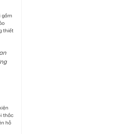
Bi gầm
bảo
 thiết
uan
ơng
kiện
i thắc
ên hỗ