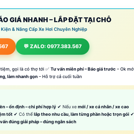
BÁO GIÁ NHANH – LẮP ĐẶT TẠI CHỖ
 Kiện & Nâng Cấp Xe Hơi Chuyên Nghiệp
.567
💬 ZALO: 0977.383.567
tiệm, gọi là có thợ tới ✅
Tư vấn miễn phí – Báo giá trước
– Ok mớ
ông, làm nhanh gọn
– Hỗ trợ cả cuối tuần
ền – ổn định – chi phí hợp lý
✔ Nếu xe
mới / xe cá nhân / xe cao
iệm tốt
✔ Có thể
lắp theo nhu cầu, làm từng phần hoặc trọn gói
ư vấn đúng giải pháp – đúng ngân sách