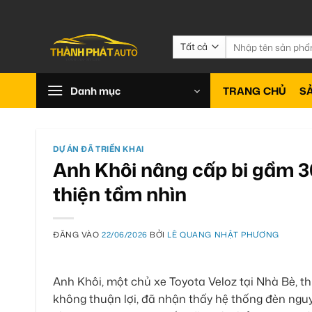
Bỏ
qua
nội
Tìm
kiếm:
dung
Danh mục
TRANG CHỦ
S
DỰ ÁN ĐÃ TRIỂN KHAI
Anh Khôi nâng cấp bi gầm 30
thiện tầm nhìn
ĐĂNG VÀO
22/06/2026
BỞI
LÊ QUANG NHẬT PHƯƠNG
Anh Khôi, một chủ xe Toyota Veloz tại Nhà Bè, t
không thuận lợi, đã nhận thấy hệ thống đèn ngu