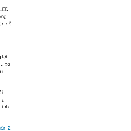
 LED
ồng
nên dễ
 lợi
ếu xa
ếu
ới
ng
tính