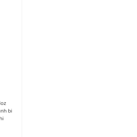
loz
ình bi
hi