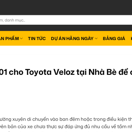
ẢN PHẨM
TIN TỨC
DỰ ÁN HẰNG NGÀY
BẢNG GIÁ
1 cho Toyota Veloz tại Nhà Bè để 
hường xuyên di chuyển vào ban đêm hoặc trong điều kiện thờ
yên bản của xe chưa thực sự đáp ứng đủ nhu cầu về tầm nh