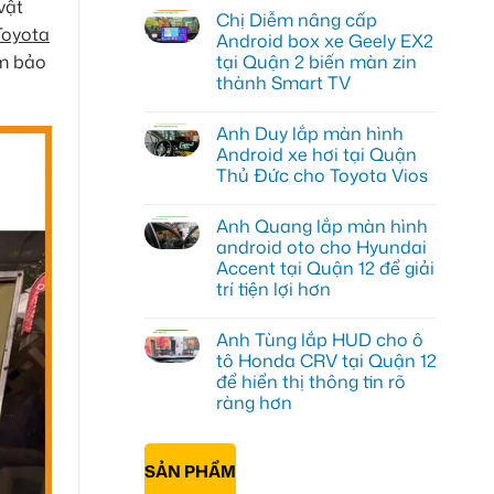
vật
có
Chị Diễm nâng cấp
bình
Toyota
luận
Android box xe Geely EX2
ở
ảm bảo
tại Quận 2 biến màn zin
Chị
Minh
thành Smart TV
lắp
Android
Không
Box
có
Anh Duy lắp màn hình
Geely
bình
EX2
luận
Android xe hơi tại Quận
ở
Quận
Thủ Đức cho Toyota Vios
Chị
Bình
Diễm
Thạnh
Không
nâng
để
có
cấp
biến
Anh Quang lắp màn hình
bình
Android
màn
luận
android oto cho Hyundai
box
zin
ở
xe
thành
Accent tại Quận 12 để giải
Anh
Geely
thông
Duy
trí tiện lợi hơn
EX2
minh
lắp
tại
màn
Không
Quận
hình
có
2
Anh Tùng lắp HUD cho ô
Android
bình
biến
xe
luận
tô Honda CRV tại Quận 12
màn
ở
hơi
zin
để hiển thị thông tin rõ
Anh
tại
thành
Quang
Quận
ràng hơn
Smart
lắp
Thủ
TV
màn
Không
Đức
hình
có
cho
android
bình
Toyota
SẢN PHẨM
oto
luận
Vios
ở
cho