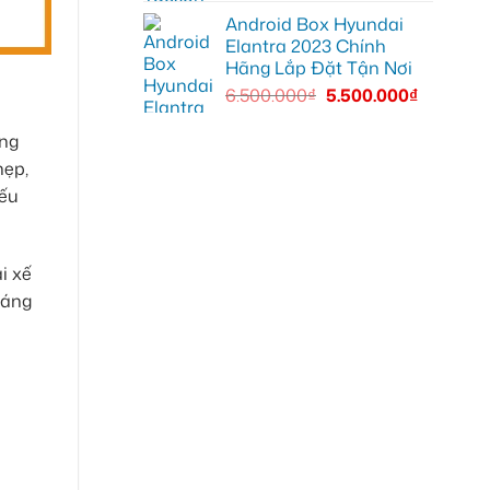
Android Box Hyundai
Elantra 2023 Chính
Hãng Lắp Đặt Tận Nơi
6.500.000
₫
5.500.000
₫
áng
hẹp,
iếu
i xế
đáng