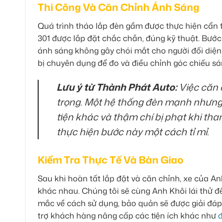
Thi Công Và Căn Chỉnh Ánh Sáng
Quá trình tháo lắp đèn gầm được thực hiện cẩn 
301 được lắp đặt chắc chắn, đúng kỹ thuật. Bướ
ánh sáng không gây chói mắt cho người đối diện 
bị chuyên dụng để đo và điều chỉnh góc chiếu s
Lưu ý từ Thành Phát Auto:
Việc căn 
trọng. Một hệ thống đèn mạnh nhưng
tiện khác và thậm chí bị phạt khi tha
thực hiện bước này một cách tỉ mỉ.
Kiểm Tra Thực Tế Và Bàn Giao
Sau khi hoàn tất lắp đặt và căn chỉnh, xe của An
khác nhau. Chúng tôi sẽ cùng Anh Khôi lái thử đ
mắc về cách sử dụng, bảo quản sẽ được giải đáp 
trợ khách hàng nâng cấp các tiện ích khác như
đ