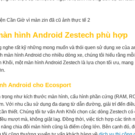
 màn hình Android Zestech phù hợp
ng nghe rất kỹ những mong muốn và thói quen sử dụng xe của a
ình màn hình Android cho nhiều dòng xe, chúng tôi hiểu rằng mỗ
 Khôi, một màn hình Android Zestech là lựa chọn tối ưu, mang 
ền.
ình Android cho Ecosport
n trọng như kích thước màn hình, cấu hình phần cứng (RAM, R
kèm. Với nhu cầu sử dụng đa dạng từ dẫn đường, giải trí đến điề
 cần thiết. Chúng tôi tư vấn Anh Khôi chọn các dòng Zestech có 
ều mượt mà, không giật lag. Đồng thời, việc tích hợp các tính 
 năng chia đôi màn hình cũng là điểm cộng lớn. Bên cạnh đó, 
g tôi cũng thường xuyên tư vấn khách hàng về
dịch vụ thi công