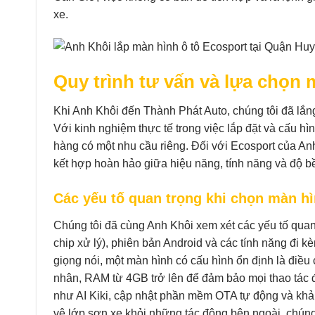
xe.
Quy trình tư vấn và lựa chọn
Khi Anh Khôi đến Thành Phát Auto, chúng tôi đã lắ
Với kinh nghiệm thực tế trong việc lắp đặt và cấu h
hàng có một nhu cầu riêng. Đối với Ecosport của Anh
kết hợp hoàn hảo giữa hiệu năng, tính năng và độ b
Các yếu tố quan trọng khi chọn màn h
Chúng tôi đã cùng Anh Khôi xem xét các yếu tố qua
chip xử lý), phiên bản Android và các tính năng đi 
giọng nói, một màn hình có cấu hình ổn định là điều
nhân, RAM từ 4GB trở lên để đảm bảo mọi thao tác đ
như AI Kiki, cập nhật phần mềm OTA tự động và khả
vệ lớp sơn xe khỏi những tác động bên ngoài, chún