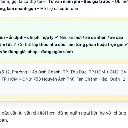
tiệm, gọi là có thợ tới ✅
Tư vấn miễn phí – Báo giá trước
– Ok mớ
ông, làm nhanh gọn
– Hỗ trợ cả cuối tuần
ền – ổn định – chi phí hợp lý
✔ Nếu xe
mới / xe cá nhân / xe cao
iệm tốt
✔ Có thể
lắp theo nhu cầu, làm từng phần hoặc trọn gói
ư vấn đúng giải pháp – đúng ngân sách
số 12, Phường Hiệp Bình Chánh, TP. Thủ Đức, TP.HCM • CN2: 24
 TP.HCM • CN3: 753 Nguyễn Ảnh Thủ, Tân Chánh Hiệp, Quận 12,
hoặc cần tư vấn chi tiết hơn, đừng ngần ngại liên hệ với chúng 
 bạn.