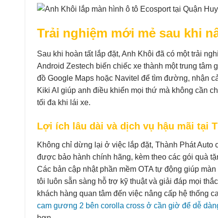
Trải nghiệm mới mẻ sau khi n
Sau khi hoàn tất lắp đặt, Anh Khôi đã có một trải n
Android Zestech biến chiếc xe thành một trung tâm g
đồ Google Maps hoặc Navitel để tìm đường, nhận cản
Kiki AI giúp anh điều khiển mọi thứ mà không cần ch
tối đa khi lái xe.
Lợi ích lâu dài và dịch vụ hậu mãi tại
Không chỉ dừng lại ở việc lắp đặt, Thành Phát Auto
được bảo hành chính hãng, kèm theo các gói quà tặng
Các bản cập nhật phần mềm OTA tự động giúp màn h
tôi luôn sẵn sàng hỗ trợ kỹ thuật và giải đáp mọi th
khách hàng quan tâm đến việc nâng cấp hệ thống ca
cam gương 2 bên corolla cross ở cần giờ để dễ dàn
hơn.