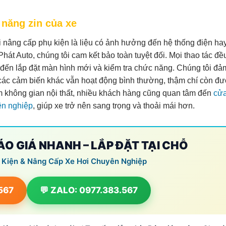
 năng zin của xe
i nâng cấp phụ kiện là liệu có ảnh hưởng đến hệ thống điện ha
át Auto, chúng tôi cam kết bảo toàn tuyệt đối. Mọi thao tác đ
y, đến lắp đặt màn hình mới và kiểm tra chức năng. Chúng tôi đ
à các cảm biến khác vẫn hoạt động bình thường, thậm chí còn đư
m không gian nội thất, nhiều khách hàng cũng quan tâm đến
cử
ên nghiệp
, giúp xe trở nên sang trọng và thoải mái hơn.
BÁO GIÁ NHANH – LẮP ĐẶT TẠI CHỖ
 Kiện & Nâng Cấp Xe Hơi Chuyên Nghiệp
.567
💬 ZALO: 0977.383.567