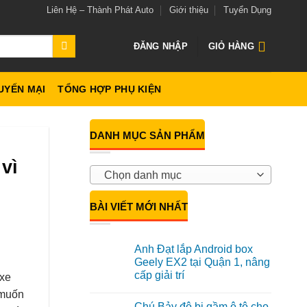
Liên Hệ – Thành Phát Auto
Giới thiệu
Tuyển Dụng
ĐĂNG NHẬP
GIỎ HÀNG
UYẾN MẠI
TỔNG HỢP PHỤ KIỆN
DANH MỤC SẢN PHẨM
vì
Chọn danh mục
BÀI VIẾT MỚI NHẤT
Anh Đạt lắp Android box
Geely EX2 tại Quận 1, nâng
cấp giải trí
 xe
Không
 muốn
có
Chú Bảy độ bi gầm ô tô cho
bình