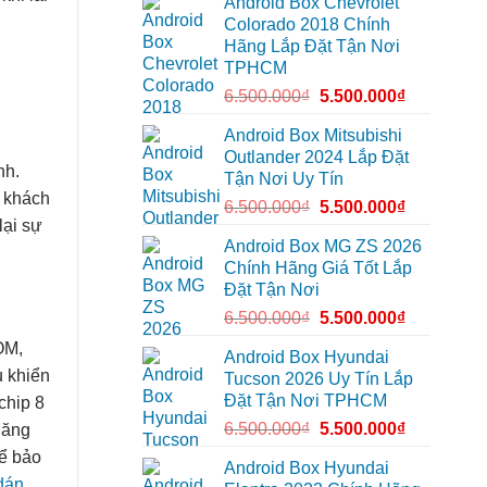
Android Box Chevrolet
Android
để
đường
box
xem
Colorado 2018 Chính
xe
Youtube
Hãng Lắp Đặt Tận Nơi
Geely
EX2
TPHCM
tại
Quận
6.500.000
₫
5.500.000
₫
Gò
Vấp
để
Android Box Mitsubishi
xem
Outlander 2024 Lắp Đặt
YouTube
nh.
và
Tận Nơi Uy Tín
dẫn
i khách
đường
6.500.000
₫
5.500.000
₫
lại sự
Android Box MG ZS 2026
Chính Hãng Giá Tốt Lắp
Đặt Tận Nơi
6.500.000
₫
5.500.000
₫
OM,
Android Box Hyundai
u khiển
Tucson 2026 Uy Tín Lắp
Đặt Tận Nơi TPHCM
chip 8
6.500.000
₫
5.500.000
₫
năng
để bảo
Android Box Hyundai
 dán