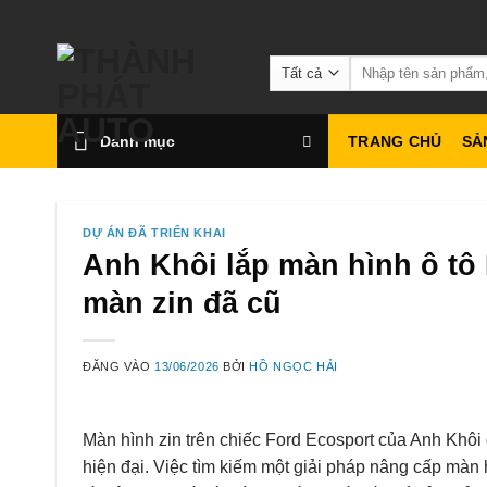
Bỏ
qua
Tìm
nội
kiếm:
dung
Danh mục
TRANG CHỦ
SẢ
DỰ ÁN ĐÃ TRIỂN KHAI
Anh Khôi lắp màn hình ô tô
màn zin đã cũ
ĐĂNG VÀO
13/06/2026
BỞI
HỒ NGỌC HẢI
Màn hình zin trên chiếc Ford Ecosport của Anh Khôi đ
hiện đại. Việc tìm kiếm một giải pháp nâng cấp màn