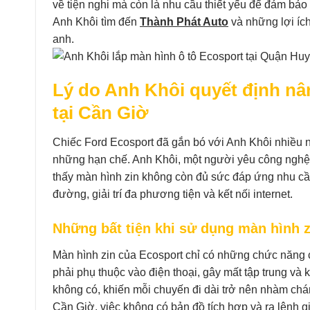
về tiện nghi mà còn là nhu cầu thiết yếu để đảm bảo a
Anh Khôi tìm đến
Thành Phát Auto
và những lợi ích
anh.
Lý do Anh Khôi quyết định nâ
tại Cần Giờ
Chiếc Ford Ecosport đã gắn bó với Anh Khôi nhiều n
những hạn chế. Anh Khôi, một người yêu công nghệ 
thấy màn hình zin không còn đủ sức đáp ứng nhu cầu
đường, giải trí đa phương tiện và kết nối internet.
Những bất tiện khi sử dụng màn hình z
Màn hình zin của Ecosport chỉ có những chức năng 
phải phụ thuộc vào điện thoại, gây mất tập trung và 
không có, khiến mỗi chuyến đi dài trở nên nhàm chá
Cần Giờ, việc không có bản đồ tích hợp và ra lệnh gi