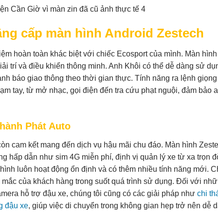
âng cấp màn hình Android Zestech
ghiệm hoàn toàn khác biệt với chiếc Ecosport của mình. Màn hình
iải trí và điều khiển thông minh. Anh Khôi có thể dễ dàng sử d
h báo giao thông theo thời gian thực. Tính năng ra lệnh giọng
ạm tay, từ mở nhạc, gọi điện đến tra cứu phạt nguội, đảm bảo 
 Thành Phát Auto
 còn cam kết mang đến dịch vụ hậu mãi chu đáo. Màn hình Zest
 hấp dẫn như sim 4G miễn phí, định vị quản lý xe từ xa trọn đ
ình luôn hoạt động ổn định và có thêm nhiều tính năng mới. 
ắc mắc của khách hàng trong suốt quá trình sử dụng. Đối với nh
mera hỗ trợ đậu xe, chúng tôi cũng có các giải pháp như
chi th
g đậu xe
, giúp việc di chuyển trong không gian hẹp trở nên dễ 