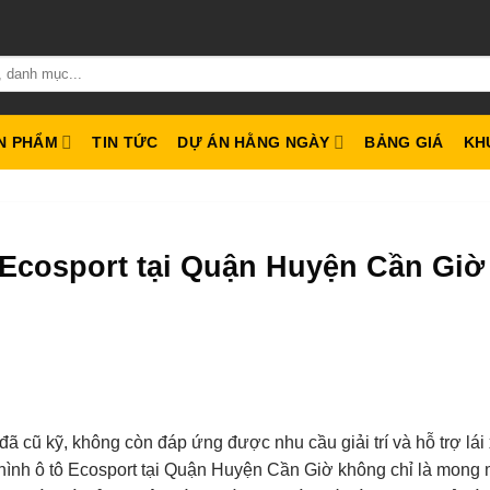
N PHẨM
TIN TỨC
DỰ ÁN HẰNG NGÀY
BẢNG GIÁ
KH
 Ecosport tại Quận Huyện Cần Giờ 
ã cũ kỹ, không còn đáp ứng được nhu cầu giải trí và hỗ trợ lái
 hình ô tô Ecosport tại Quận Huyện Cần Giờ không chỉ là mong