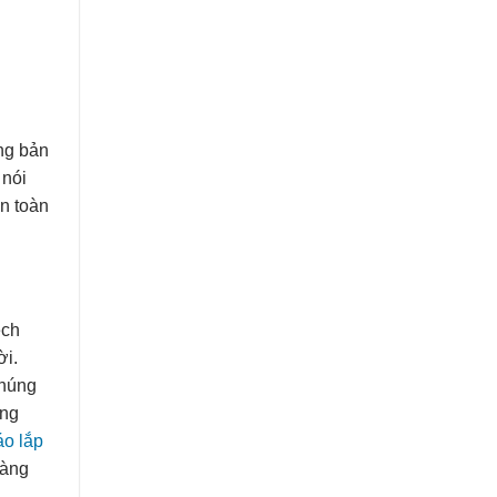
ụng bản
 nói
an toàn
ech
ời.
Chúng
ững
áo lắp
dàng