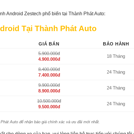
nh Android Zestech phổ biến tại Thành Phát Auto:
droid Tại Thành Phát Auto
GIÁ BÁN
BẢO HÀNH
5.900.000đ
18 Tháng
4.900.000đ
8.400.000đ
24 Tháng
7.400.000đ
9.900.000đ
24 Tháng
8.900.000đ
10.500.000đ
24 Tháng
9.500.000đ
h Phát Auto để nhận báo giá chính xác và ưu đãi mới nhất.
ất cho dòng xe của bạn, vui lòng liên hệ trực tiếp với chúng tôi