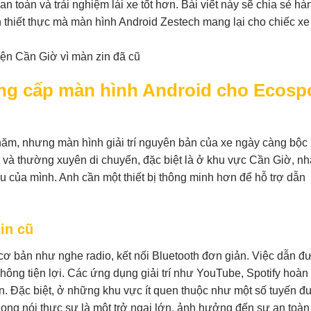
n toàn và trải nghiệm lái xe tốt hơn. Bài viết này sẽ chia sẻ hàn
 thiết thực mà màn hình Android Zestech mang lại cho chiếc xe
ng cấp màn hình Android cho Ecosp
ăm, nhưng màn hình giải trí nguyên bản của xe ngày càng bộc 
và thường xuyên di chuyển, đặc biệt là ở khu vực Cần Giờ, n
 của mình. Anh cần một thiết bị thông minh hơn để hỗ trợ dẫn
in cũ
cơ bản như nghe radio, kết nối Bluetooth đơn giản. Việc dẫn 
không tiện lợi. Các ứng dụng giải trí như YouTube, Spotify hoàn
n. Đặc biệt, ở những khu vực ít quen thuộc như một số tuyến 
ọng nói thực sự là một trở ngại lớn, ảnh hưởng đến sự an toàn 