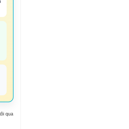
i
✔
tôi qua