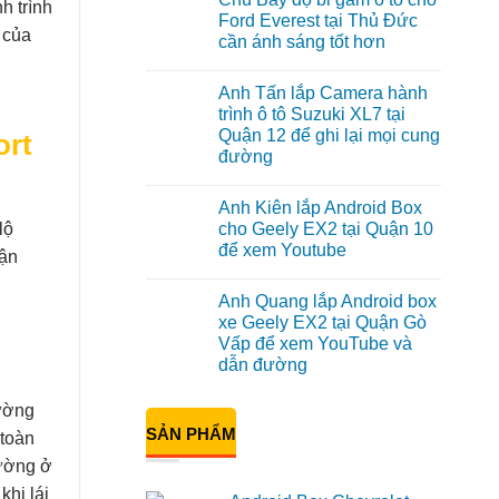
h trình
luận
Ford Everest tại Thủ Đức
ở
 của
cần ánh sáng tốt hơn
Anh
Đạt
Không
lắp
có
Android
Anh Tấn lắp Camera hành
bình
box
luận
trình ô tô Suzuki XL7 tại
Geely
ở
EX2
Quận 12 để ghi lại mọi cung
Chú
ort
tại
Bảy
đường
Quận
độ
1,
bi
Không
nâng
gầm
có
cấp
Anh Kiên lắp Android Box
ô
bình
giải
tô
luận
cho Geely EX2 tại Quận 10
lộ
trí
ở
cho
để xem Youtube
Anh
Ford
hận
Tấn
Everest
Không
lắp
tại
có
Camera
Thủ
Anh Quang lắp Android box
bình
hành
Đức
luận
xe Geely EX2 tại Quận Gò
trình
cần
ở
ô
ánh
Vấp để xem YouTube và
Anh
tô
sáng
Kiên
dẫn đường
Suzuki
tốt
lắp
XL7
hơn
Android
Không
tại
Box
có
đường
Quận
cho
bình
12
SẢN PHẨM
Geely
luận
 toàn
để
ở
EX2
ghi
Anh
tại
đường ở
lại
Quang
Quận
mọi
lắp
10
khi lái
cung