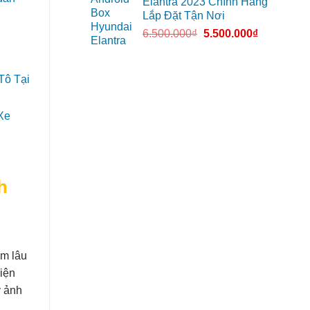
Elantra 2023 Chính Hãng
Lắp Đặt Tận Nơi
6.500.000
₫
5.500.000
₫
h
ệm lâu
iện
y ảnh