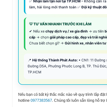
✅
Nhận làm tận nơi tại TP.HCM
– Không cần ra 
làm, hài lòng mới thanh toán ✅
Đội kỹ thuật đ
💡 TƯ VẤN NHANH TRƯỚC KHI LÀM
✔ Nếu xe
chạy dịch vụ / xe gia đình
→ ưu tiên
b
cấp
→ chọn
giải pháp cao cấp, đẹp và trải ngh
Chưa biết chọn gì? →
Gửi hình xe, nhân viên t
📍
Hệ thống Thành Phát Auto:
• CN1: 11 Đường 
Đường D5A, Phường Phước Long B, TP. Thủ Đức,
TP.HCM
Nếu bạn có bất kỳ thắc mắc nào về quy trình lắp đặt 
hotline
0977383567
. Chúng tôi luôn sẵn lòng hỗ trợ