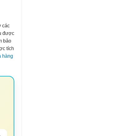
y các
ều được
ảm bảo
ợc tích
a hàng