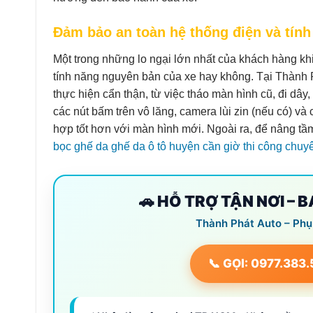
Đảm bảo an toàn hệ thống điện và tính
Một trong những lo ngại lớn nhất của khách hàng kh
tính năng nguyên bản của xe hay không. Tại Thành Ph
thực hiện cẩn thận, từ việc tháo màn hình cũ, đi dâ
các nút bấm trên vô lăng, camera lùi zin (nếu có) v
hợp tốt hơn với màn hình mới. Ngoài ra, để nâng tầ
bọc ghế da ghế da ô tô huyện cần giờ thi công chuy
🚗 HỖ TRỢ TẬN NƠI – 
Thành Phát Auto – Phụ
📞 GỌI: 0977.383