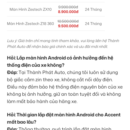
9.900.000đ
Màn Hình Zestech ZX10
24 Tháng
8.900.000đ
10.500.000đ
Màn Hình Zestech Z18 360
24 Tháng
9.500.000đ
Lưu ý: Giá trên chỉ mang tính tham khảo, vui lòng liên hệ Thành
Phát Auto để nhận báo giá chính xác và ưu đãi mới nhất.
Hỏi: Lắp màn hình Android có ảnh hưởng đến hệ
thống điện của xe không?
Đáp:
Tại Thành Phát Auto, chúng tôi luôn sử dụng
bộ giắc cắm zin theo xe, không cắt nối dây điện.
Điều này đảm bảo hệ thống điện nguyên bản của xe
không bị ảnh hưởng, giữ an toàn tuyệt đối và không
làm mất bảo hành của hãng xe.
Hỏi: Thời gian lắp đặt màn hình Android cho Accent
mất bao lâu?
Đáp:
Thông thường, quá trình lắp đặt màn hình