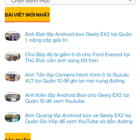
Chọn danh mục
BÀI VIẾT MỚI NHẤT
Anh Đạt lắp Android box Geely EX2 tại Quận
1, nâng cấp giải trí
Không
có
Chú Bảy độ bi gầm ô tô cho Ford Everest tại
bình
luận
Thủ Đức cần ánh sáng tốt hơn
ở
Anh
Không
Đạt
có
Anh Tấn lắp Camera hành trình ô tô Suzuki
lắp
bình
Android
luận
XL7 tại Quận 12 để ghi lại mọi cung đường
box
ở
Geely
Chú
Không
EX2
Bảy
có
Anh Kiên lắp Android Box cho Geely EX2 tại
tại
độ
bình
Quận
bi
luận
Quận 10 để xem Youtube
1,
gầm
ở
nâng
ô
Anh
Không
cấp
tô
Tấn
có
Anh Quang lắp Android box xe Geely EX2 tại
giải
cho
lắp
bình
trí
Ford
Camera
luận
Quận Gò Vấp để xem YouTube và dẫn đường
Everest
hành
ở
tại
trình
Anh
Không
Thủ
ô
Kiên
có
Đức
tô
lắp
bình
cần
Suzuki
Android
luận