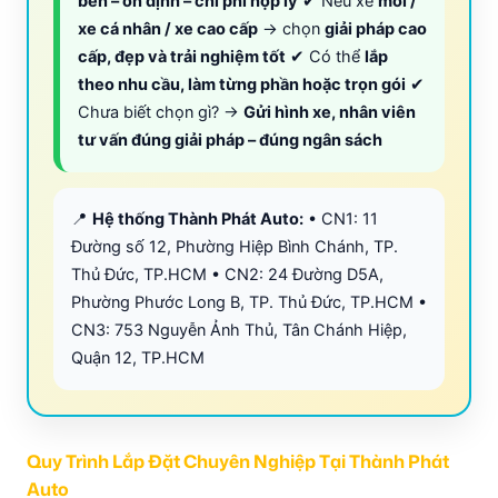
bền – ổn định – chi phí hợp lý
✔ Nếu xe
mới /
xe cá nhân / xe cao cấp
→ chọn
giải pháp cao
cấp, đẹp và trải nghiệm tốt
✔ Có thể
lắp
theo nhu cầu, làm từng phần hoặc trọn gói
✔
Chưa biết chọn gì? →
Gửi hình xe, nhân viên
tư vấn đúng giải pháp – đúng ngân sách
📍
Hệ thống Thành Phát Auto:
• CN1: 11
Đường số 12, Phường Hiệp Bình Chánh, TP.
Thủ Đức, TP.HCM • CN2: 24 Đường D5A,
Phường Phước Long B, TP. Thủ Đức, TP.HCM •
CN3: 753 Nguyễn Ảnh Thủ, Tân Chánh Hiệp,
Quận 12, TP.HCM
Quy Trình Lắp Đặt Chuyên Nghiệp Tại Thành Phát
Auto