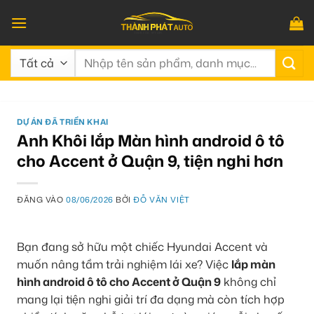
Bỏ
qua
nội
Tìm
dung
kiếm:
DỰ ÁN ĐÃ TRIỂN KHAI
Anh Khôi lắp Màn hình android ô tô
cho Accent ở Quận 9, tiện nghi hơn
ĐĂNG VÀO
08/06/2026
BỞI
ĐỖ VĂN VIỆT
Bạn đang sở hữu một chiếc Hyundai Accent và
muốn nâng tầm trải nghiệm lái xe? Việc
lắp màn
hình android ô tô cho Accent ở Quận 9
không chỉ
mang lại tiện nghi giải trí đa dạng mà còn tích hợp