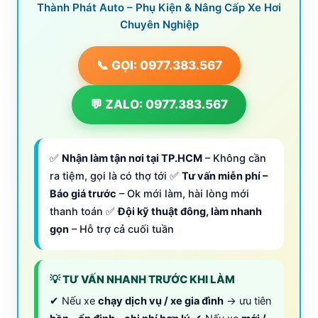
Thành Phát Auto – Phụ Kiện & Nâng Cấp Xe Hơi
Chuyên Nghiệp
📞 GỌI: 0977.383.567
💬 ZALO: 0977.383.567
✅
Nhận làm tận nơi tại TP.HCM
– Không cần
ra tiệm, gọi là có thợ tới ✅
Tư vấn miễn phí –
Báo giá trước
– Ok mới làm, hài lòng mới
thanh toán ✅
Đội kỹ thuật đông, làm nhanh
gọn
– Hỗ trợ cả cuối tuần
💡 TƯ VẤN NHANH TRƯỚC KHI LÀM
✔ Nếu xe
chạy dịch vụ / xe gia đình
→ ưu tiên