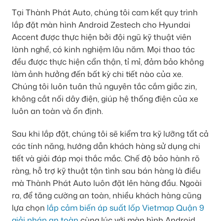
Tại Thành Phát Auto, chúng tôi cam kết quy trình
lắp đặt màn hình Android Zestech cho Hyundai
Accent được thực hiện bởi đội ngũ kỹ thuật viên
lành nghề, có kinh nghiệm lâu năm. Mọi thao tác
đều được thực hiện cẩn thận, tỉ mỉ, đảm bảo không
làm ảnh hưởng đến bất kỳ chi tiết nào của xe.
Chúng tôi luôn tuân thủ nguyên tắc cắm giắc zin,
không cắt nối dây điện, giúp hệ thống điện của xe
luôn an toàn và ổn định.
Sau khi lắp đặt, chúng tôi sẽ kiểm tra kỹ lưỡng tất cả
các tính năng, hướng dẫn khách hàng sử dụng chi
tiết và giải đáp mọi thắc mắc. Chế độ bảo hành rõ
ràng, hỗ trợ kỹ thuật tận tình sau bán hàng là điều
mà Thành Phát Auto luôn đặt lên hàng đầu. Ngoài
ra, để tăng cường an toàn, nhiều khách hàng cũng
lựa chọn
lắp cảm biến áp suất lốp Vietmap Quận 9
giải pháp an toàn
cùng lúc với màn hình Android.