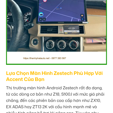
Lựa Chọn Màn Hình Zestech Phù Hợp Với
Accent Của Bạn
Thị trường màn hình Android Zestech rất đa dạng,
từ các dòng cơ bản như Z18, S100J với mức giá phải
chăng, đến các phiên bản cao cấp hơn như ZX10,
EX ADAS hay ZT13 2K với cấu hình mạnh mẽ và
nhiều tính năng hỗ trợ lái nâng cao. Tùy vào nhu