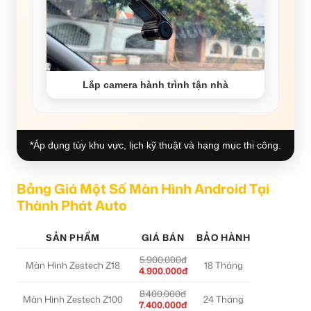
Lắp camera hành trình tận nhà
*Áp dụng tùy khu vực, lịch kỹ thuật và hạng mục thi công.
Bảng Giá Một Số Màn Hình Android Tại
Thành Phát Auto
SẢN PHẨM
GIÁ BÁN
BẢO HÀNH
5.900.000đ
Màn Hình Zestech Z18
18 Tháng
4.900.000đ
8.400.000đ
Màn Hình Zestech Z100
24 Tháng
7.400.000đ