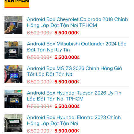
SẢN PHẨM
ánh
XL7
Box
ở
sáng
tại
cho
Anh
tốt
Quận
Geely
Quang
hơn
12
EX2
lắp
Android Box Chevrolet Colorado 2018 Chính
để
tại
Android
ghi
Quận
box
Hãng Lắp Đặt Tận Nơi TPHCM
lại
10
xe
mọi
để
Geely
6.500.000
₫
5.500.000
₫
cung
xem
EX2
đường
Youtube
tại
Quận
Android Box Mitsubishi Outlander 2024 Lắp
Gò
Đặt Tận Nơi Uy Tín
Vấp
để
6.500.000
₫
5.500.000
₫
xem
YouTube
và
Android Box MG ZS 2026 Chính Hãng Giá
dẫn
Tốt Lắp Đặt Tận Nơi
đường
6.500.000
₫
5.500.000
₫
Android Box Hyundai Tucson 2026 Uy Tín
Lắp Đặt Tận Nơi TPHCM
6.500.000
₫
5.500.000
₫
Android Box Hyundai Elantra 2023 Chính
Hãng Lắp Đặt Tận Nơi
6.500.000
₫
5.500.000
₫