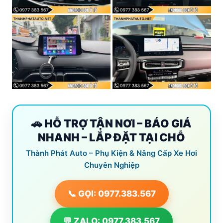
🚗 HỖ TRỢ TẬN NƠI – BÁO GIÁ
NHANH – LẮP ĐẶT TẠI CHỖ
Thành Phát Auto – Phụ Kiện & Nâng Cấp Xe Hơi
Chuyên Nghiệp
📞 GỌI: 0977.383.567
💬 ZALO: 0977.383.567