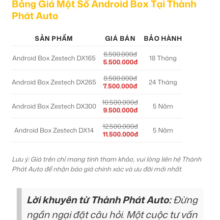
Bảng Giá Một Số Android Box Tại Thành
Phát Auto
SẢN PHẨM
GIÁ BÁN
BẢO HÀNH
6.500.000đ
Android Box Zestech DX165
18 Tháng
5.500.000đ
8.500.000đ
Android Box Zestech DX265
24 Tháng
7.500.000đ
10.500.000đ
Android Box Zestech DX300
5 Năm
9.500.000đ
12.500.000đ
Android Box Zestech DX14
5 Năm
11.500.000đ
Lưu ý: Giá trên chỉ mang tính tham khảo, vui lòng liên hệ Thành
Phát Auto để nhận báo giá chính xác và ưu đãi mới nhất.
Lời khuyên từ Thành Phát Auto:
Đừng
ngần ngại đặt câu hỏi. Một cuộc tư vấn