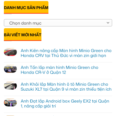
DANH MỤC SẢN PHẨM
Chọn danh mục
BÀI VIẾT MỚI NHẤT
Anh Kiên nâng cấp Màn hình Minio Green cho
Honda CRV tại Thủ Đức vì màn zin giới hạn
Không
có
Anh Tấn lắp màn hình Minio Green cho
bình
luận
Honda CR-V ở Quận 12
ở
Anh
Không
Kiên
có
Anh Khải lắp Màn hình ô tô Minio Green cho
nâng
bình
cấp
luận
Suzuki XL7 tại Quận 9 vì màn zin thiếu tiện ích
Màn
ở
hình
Anh
Không
Minio
Tấn
có
Anh Đạt lắp Android box Geely EX2 tại Quận
Green
lắp
bình
cho
màn
luận
1, nâng cấp giải trí
Honda
hình
ở
CRV
Minio
Anh
Không
tại
Green
Khải
có