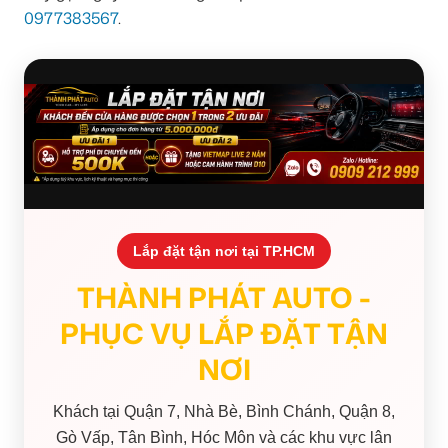
0977383567
.
Lắp đặt tận nơi tại TP.HCM
THÀNH PHÁT AUTO -
PHỤC VỤ LẮP ĐẶT TẬN
NƠI
Khách tại Quận 7, Nhà Bè, Bình Chánh, Quận 8,
Gò Vấp, Tân Bình, Hóc Môn và các khu vực lân