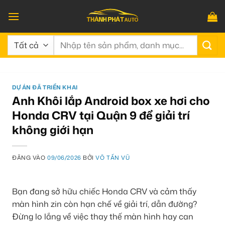
Bỏ
qua
nội
Tìm
dung
kiếm:
DỰ ÁN ĐÃ TRIỂN KHAI
Anh Khôi lắp Android box xe hơi cho
Honda CRV tại Quận 9 để giải trí
không giới hạn
ĐĂNG VÀO
09/06/2026
BỞI
VÕ TẤN VŨ
Bạn đang sở hữu chiếc Honda CRV và cảm thấy
màn hình zin còn hạn chế về giải trí, dẫn đường?
Đừng lo lắng về việc thay thế màn hình hay can