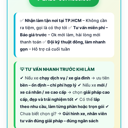
✅
Nhận làm tận nơi tại TP.HCM
– Không cần
ra tiệm, gọi là có thợ tới ✅
Tư vấn miễn phí –
Báo giá trước
– Ok mới làm, hài lòng mới
thanh toán ✅
Đội kỹ thuật đông, làm nhanh
gọn
– Hỗ trợ cả cuối tuần
💡 TƯ VẤN NHANH TRƯỚC KHI LÀM
✔ Nếu xe
chạy dịch vụ / xe gia đình
→ ưu tiên
bền – ổn định – chi phí hợp lý
✔ Nếu xe
mới /
xe cá nhân / xe cao cấp
→ chọn
giải pháp cao
cấp, đẹp và trải nghiệm tốt
✔ Có thể
lắp
theo nhu cầu, làm từng phần hoặc trọn gói
✔
Chưa biết chọn gì? →
Gửi hình xe, nhân viên
tư vấn đúng giải pháp – đúng ngân sách