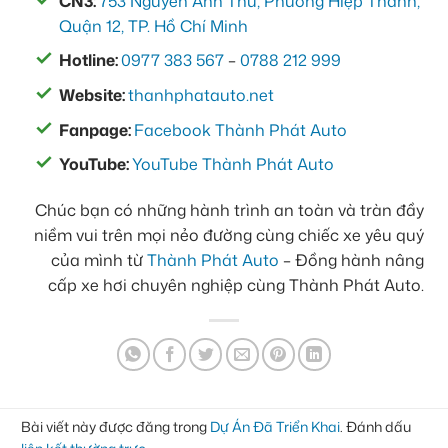
CN3:
753 Nguyễn Ảnh Thủ, Phường Hiệp Thành,
Quận 12, TP. Hồ Chí Minh
Hotline:
0977 383 567
–
0788 212 999
Website:
thanhphatauto.net
Fanpage:
Facebook Thành Phát Auto
YouTube:
YouTube Thành Phát Auto
Chúc bạn có những hành trình an toàn và tràn đầy
niềm vui trên mọi nẻo đường cùng chiếc xe yêu quý
của mình từ
Thành Phát Auto
– Đồng hành nâng
cấp xe hơi chuyên nghiệp cùng Thành Phát Auto.
Bài viết này được đăng trong
Dự Án Đã Triển Khai
. Đánh dấu