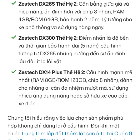
Zestech DX265 Thế Hệ 2:
Cân bằng giữa giá và
hiệu năng, ổn định hơn với chip 8 nhân, RAM
4GB/ROM 64GB, bảo hành 2 năm. Lý tưởng cho
xe phổ thông và sử dụng hàng ngày.
Zestech DX300 Thế Hệ 2:
Điểm nhấn là độ bền
và thời gian bảo hành dài (5 năm), cấu hình
tương tự DX265 nhưng hướng đến sự ổn định
lâu dài, ít lo lỗi vặt.
Zestech DX14 Plus Thế Hệ 2:
Cấu hình mạnh mẽ
nhất (RAM 8GB/ROM 128GB, chip 8 nhân), dành
cho những ai cần đa nhiệm mượt mà, sử dụng
nhiều ứng dụng nặng hoặc sở hữu xe cao cấp,
xe điện.
Chúng tôi hiểu rằng việc lựa chọn sản phẩm phù
hợp không chỉ dừng lại ở cấu hình. Đôi khi, một
chiếc
trung tâm lắp đặt thảm lót sàn ô tô tại Quận 9