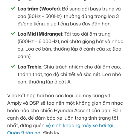
Loa trầm (Woofer):
Bổ sung dải bass trung và
cao (80Hz – 500Hz), thường dùng trong loa 3
đường tiếng, giúp tiếng bass đầy đặn hơn.
Loa Mid (Midrange):
Tái tạo dải âm trung
(500Hz – 6.000Hz), nơi chứa giọng hát và nhạc
cụ. Loa cơ bản, thường lắp ở cánh cửa xe (loa
cánh).
Loa Treble:
Chịu trách nhiệm cho dải âm cao,
thánh thót, tạo độ chi tiết và sắc nét. Loa nhỏ
gọn, thường lắp ở cột A.
Việc kết hợp hài hòa các loại loa này cùng với
Amply và DSP sẽ tạo nên một không gian âm nhạc
hoàn hảo cho chiếc Hyundai Accent của bạn. Bên
cạnh đó, để đảm bảo xe luôn trong tình trạng tốt
nhất, đừng quên
vệ sinh khoang máy xe hơi tại
Quận 9 tận nơi
định kỳ.