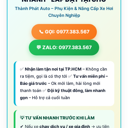
Thành Phát Auto – Phụ Kiện & Nâng Cấp Xe Hơi
Chuyên Nghiệp
📞 GỌI: 0977.383.567
💬 ZALO: 0977.383.567
✅
Nhận làm tận nơi tại TP.HCM
– Không cần
ra tiệm, gọi là có thợ tới ✅
Tư vấn miễn phí –
Báo giá trước
– Ok mới làm, hài lòng mới
thanh toán ✅
Đội kỹ thuật đông, làm nhanh
gọn
– Hỗ trợ cả cuối tuần
💡 TƯ VẤN NHANH TRƯỚC KHI LÀM
✔ Nếu xe
chạy dịch vụ / xe gia đình
→ ưu tiên