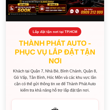
Lắp đặt tận nơi tại TP.HCM
THÀNH PHÁT AUTO -
PHỤC VỤ LẮP ĐẶT TẬN
NƠI
Khách tại Quận 7, Nhà Bè, Bình Chánh, Quận 8,
Gò Vấp, Tân Bình, Hóc Môn và các khu vực lân
cận có thể gửi thông tin xe để Thành Phát Auto
kiểm tra khả năng hỗ trợ lắp đặt tận nơi.
🚗