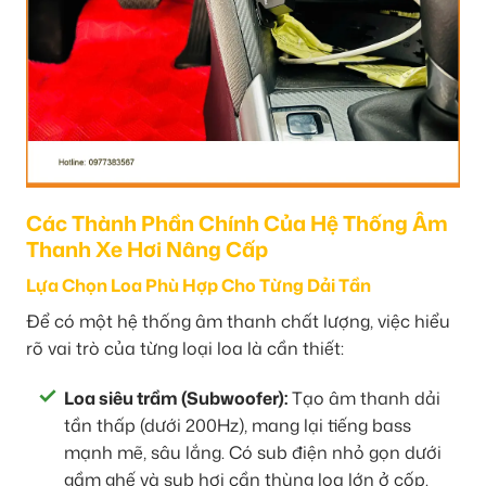
Các Thành Phần Chính Của Hệ Thống Âm
Thanh Xe Hơi Nâng Cấp
Lựa Chọn Loa Phù Hợp Cho Từng Dải Tần
Để có một hệ thống âm thanh chất lượng, việc hiểu
rõ vai trò của từng loại loa là cần thiết:
Loa siêu trầm (Subwoofer):
Tạo âm thanh dải
tần thấp (dưới 200Hz), mang lại tiếng bass
mạnh mẽ, sâu lắng. Có sub điện nhỏ gọn dưới
gầm ghế và sub hơi cần thùng loa lớn ở cốp.