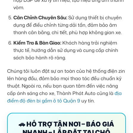
vòm.
Cân Chỉnh Chuyên Sâu:
Sử dụng thiết bị chuyên
dụng để điều chỉnh từng dải tần, đảm bảo âm
thanh cân bằng, chi tiết, phù hợp không gian xe.
Kiểm Tra & Bàn Giao:
Khách hàng trải nghiệm
thực tế, hướng dẫn sử dụng và cung cấp chính
sách bảo hành rõ ràng.
Chúng tôi luôn đặt sự an toàn của hệ thống điện zin
lên hàng đầu, đảm bảo mọi thao tác đều chuẩn kỹ
thuật. Ngoài ra, nếu bạn quan tâm đến việc nâng
cấp ánh sáng cho xe, Thành Phát Auto cũng là
địa
điểm độ đèn bi gầm ô tô Quận 9
uy tín.
🚗 HỖ TRỢ TẬN NƠI – BÁO GIÁ
NHANH – LẮP ĐẶT TẠI CHỖ