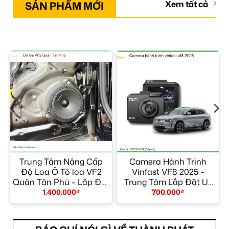
SẢN PHẨM MỚI
Xem tất cả
Trung Tâm Nâng Cấp
Camera Hành Trình
Độ Loa Ô Tô loa VF2
Vinfast VF8 2025 –
Quận Tân Phú – Lắp Đặt
Trung Tâm Lắp Đặt Uy
Uy Tín TPHCM
Tín TPHCM
1.400.000
₫
700.000
₫