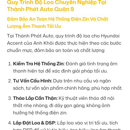
Quy Trình Độ Loa Chuyên Nghiệp Tại
Thành Phát Auto Quận 9
Đảm Bảo An Toàn Hệ Thống Điện Zin Và Chất
Lượng Âm Thanh Tối Ưu
Tại Thành Phát Auto, quy trình độ loa cho Hyundai
Accent của Anh Khôi được thực hiện theo các bước
chuẩn mực, đảm bảo an toàn và chất lượng:
Kiểm Tra Hệ Thống Zin:
Đánh giá tình trạng âm
thanh hiện tại để xác định giải pháp tối ưu.
Tư Vấn Cấu Hình:
Dựa trên nhu cầu và ngân
sách, tư vấn sản phẩm chính hãng, phù hợp nhất.
Tháo Lắp Cẩn Thận:
Kỹ thuật viên tháo dỡ nội
thất nhẹ nhàng, đi dây gọn gàng, không ảnh
hưởng hệ thống điện zin.
Lắp Đặt Loa & DSP:
Lắp loa vào vị trí tối ưu, tích
hợp DSP để xử lý tín hiệu, tạo hiệu ứng âm thanh