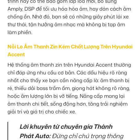
trình này có thể bao gồm lắp loa mới, bổ sung
Amply, DSP để tối ưu hóa hòa âm, hay dán cách âm
chống ồn. Nhờ đó, bạn sẽ có những giây phút lái xe
thư thái, tận hưởng âm nhạc mà không bị tạp âm
làm phiền.
Nỗi Lo Âm Thanh Zin Kém Chất Lượng Trên Hyundai
Accent
Hệ thống âm thanh zin trên Hyundai Accent thường
chỉ đáp ứng nhu cầu cơ bản. Các dấu hiệu rõ ràng
nhất cho thấy xe bạn cần nâng cấp là: âm thanh bị
rè, thiếu dải bass trầm ấm, giọng hát không rõ ràng,
hoặc âm lượng lớn bị vỡ tiếng. Nâng cấp mang lại
âm thanh chi tiết, sống động hơn, tăng trải nghiệm
giải trí và giá trị cho chiếc xe.
Lời khuyên từ chuyên gia Thành
Phát Auto:
Đừng chỉ chú trọng thông