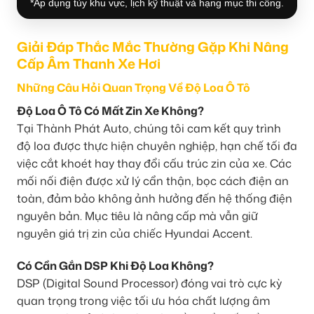
*Áp dụng tùy khu vực, lịch kỹ thuật và hạng mục thi công.
Giải Đáp Thắc Mắc Thường Gặp Khi Nâng
Cấp Âm Thanh Xe Hơi
Những Câu Hỏi Quan Trọng Về Độ Loa Ô Tô
Độ Loa Ô Tô Có Mất Zin Xe Không?
Tại Thành Phát Auto, chúng tôi cam kết quy trình
độ loa được thực hiện chuyên nghiệp, hạn chế tối đa
việc cắt khoét hay thay đổi cấu trúc zin của xe. Các
mối nối điện được xử lý cẩn thận, bọc cách điện an
toàn, đảm bảo không ảnh hưởng đến hệ thống điện
nguyên bản. Mục tiêu là nâng cấp mà vẫn giữ
nguyên giá trị zin của chiếc Hyundai Accent.
Có Cần Gắn DSP Khi Độ Loa Không?
DSP (Digital Sound Processor) đóng vai trò cực kỳ
quan trọng trong việc tối ưu hóa chất lượng âm