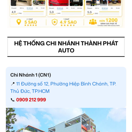
HỆ THỐNG CHI NHÁNH THÀNH PHÁT
AUTO
Chi Nhánh 1 (CN1)
📍
11 Đường số 12, Phường Hiệp Bình Chánh, TP.
Thủ Đức, TP.HCM
📞
0909 212 999