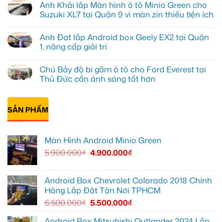
Anh Khải lắp Màn hình ô tô Minio Green cho
nâng
bình
cấp
luận
Suzuki XL7 tại Quận 9 vì màn zin thiếu tiện ích
Màn
ở
hình
Anh
Không
Minio
Tấn
có
Anh Đạt lắp Android box Geely EX2 tại Quận
Green
lắp
bình
cho
màn
luận
1, nâng cấp giải trí
Honda
hình
ở
CRV
Minio
Anh
Không
tại
Green
Khải
có
Chú Bảy độ bi gầm ô tô cho Ford Everest tại
Thủ
cho
lắp
bình
Đức
Honda
Màn
luận
Thủ Đức cần ánh sáng tốt hơn
vì
CR-
hình
ở
màn
V
ô
Anh
Không
zin
ở
tô
Đạt
có
giới
Quận
Minio
lắp
bình
hạn
12
Green
Android
SẢN PHẨM
luận
cho
box
ở
Suzuki
Geely
Chú
XL7
EX2
Bảy
tại
tại
độ
Màn Hình Android Minio Green
Quận
Quận
bi
9
1,
gầm
5.900.000
₫
4.900.000
₫
vì
nâng
ô
màn
cấp
tô
zin
giải
cho
thiếu
trí
Ford
tiện
Everest
Android Box Chevrolet Colorado 2018 Chính
ích
tại
Hãng Lắp Đặt Tận Nơi TPHCM
Thủ
Đức
6.500.000
₫
5.500.000
₫
cần
ánh
sáng
Android Box Mitsubishi Outlander 2024 Lắp