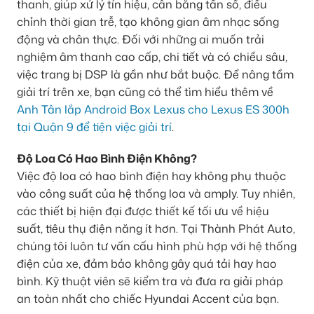
thanh, giúp xử lý tín hiệu, cân bằng tần số, điều
chỉnh thời gian trễ, tạo không gian âm nhạc sống
động và chân thực. Đối với những ai muốn trải
nghiệm âm thanh cao cấp, chi tiết và có chiều sâu,
việc trang bị DSP là gần như bắt buộc. Để nâng tầm
giải trí trên xe, bạn cũng có thể tìm hiểu thêm về
Anh Tân lắp Android Box Lexus cho Lexus ES 300h
tại Quận 9 để tiện việc giải trí
.
Độ Loa Có Hao Bình Điện Không?
Việc độ loa có hao bình điện hay không phụ thuộc
vào công suất của hệ thống loa và amply. Tuy nhiên,
các thiết bị hiện đại được thiết kế tối ưu về hiệu
suất, tiêu thụ điện năng ít hơn. Tại Thành Phát Auto,
chúng tôi luôn tư vấn cấu hình phù hợp với hệ thống
điện của xe, đảm bảo không gây quá tải hay hao
bình. Kỹ thuật viên sẽ kiểm tra và đưa ra giải pháp
an toàn nhất cho chiếc Hyundai Accent của bạn.