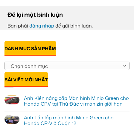
Để lại một bình luận
Bạn phải
đăng nhập
để gửi bình luận.
DANH MỤC SẢN PHẨM
Chọn danh mục
BÀI VIẾT MỚI NHẤT
Anh Kiên nâng cấp Màn hình Minio Green cho
Honda CRV tại Thủ Đức vì màn zin giới hạn
Không
có
Anh Tấn lắp màn hình Minio Green cho
bình
luận
Honda CR-V ở Quận 12
ở
Anh
Không
Kiên
có