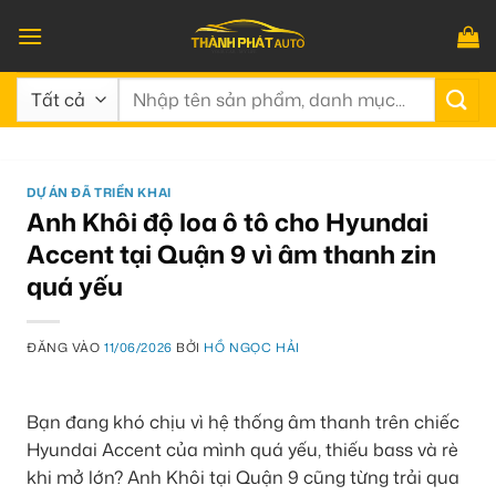
Bỏ
qua
nội
Tìm
dung
kiếm:
DỰ ÁN ĐÃ TRIỂN KHAI
Anh Khôi độ loa ô tô cho Hyundai
Accent tại Quận 9 vì âm thanh zin
quá yếu
ĐĂNG VÀO
11/06/2026
BỞI
HỒ NGỌC HẢI
Bạn đang khó chịu vì hệ thống âm thanh trên chiếc
Hyundai Accent của mình quá yếu, thiếu bass và rè
khi mở lớn? Anh Khôi tại Quận 9 cũng từng trải qua