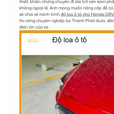
thiết, khiến những chuyến đi dài trở nên kém ph
không ngoại lệ. Anh mong muốn nâng cấp để có t
sẽ chia sẻ hành trình
độ loa ô tô cho Honda CRV
thi công chuyên nghiệp tại Thành Phát Auto, đả
điện zin của xe.