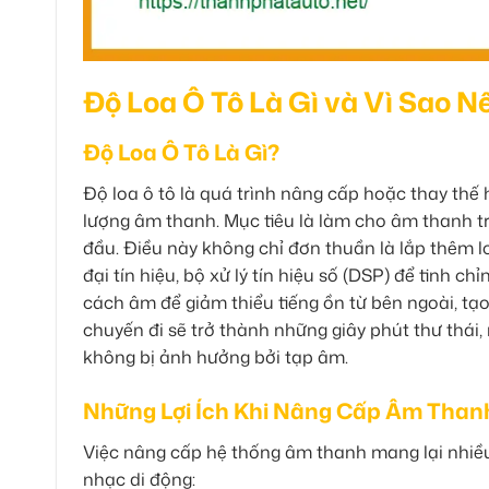
Độ Loa Ô Tô Là Gì và Vì Sao 
Độ Loa Ô Tô Là Gì?
Độ loa ô tô là quá trình nâng cấp hoặc thay thế
lượng âm thanh. Mục tiêu là làm cho âm thanh tr
đầu. Điều này không chỉ đơn thuần là lắp thêm 
đại tín hiệu, bộ xử lý tín hiệu số (DSP) để tinh 
cách âm để giảm thiểu tiếng ồn từ bên ngoài, tạ
chuyến đi sẽ trở thành những giây phút thư thái
không bị ảnh hưởng bởi tạp âm.
Những Lợi Ích Khi Nâng Cấp Âm Than
Việc nâng cấp hệ thống âm thanh mang lại nhiều 
nhạc di động: