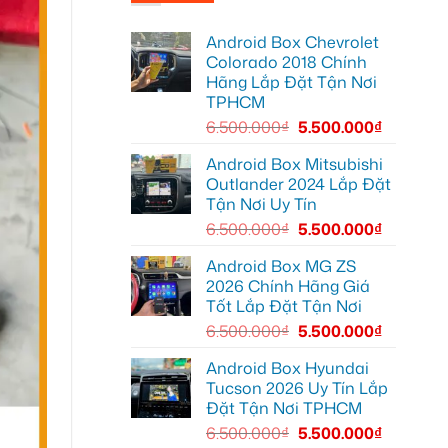
Chị
tại
hơn
Minh
Quận
lắp
7
Android Box Chevrolet
Android
để
Box
xem
Colorado 2018 Chính
Geely
bản
Hãng Lắp Đặt Tận Nơi
EX2
đồ,
Quận
YouTube
TPHCM
Bình
tiện
Thạnh
lợi
6.500.000
₫
5.500.000
₫
để
hơn
biến
màn
Android Box Mitsubishi
zin
Outlander 2024 Lắp Đặt
thành
thông
Tận Nơi Uy Tín
minh
6.500.000
₫
5.500.000
₫
Android Box MG ZS
2026 Chính Hãng Giá
Tốt Lắp Đặt Tận Nơi
6.500.000
₫
5.500.000
₫
Android Box Hyundai
Tucson 2026 Uy Tín Lắp
Đặt Tận Nơi TPHCM
6.500.000
₫
5.500.000
₫