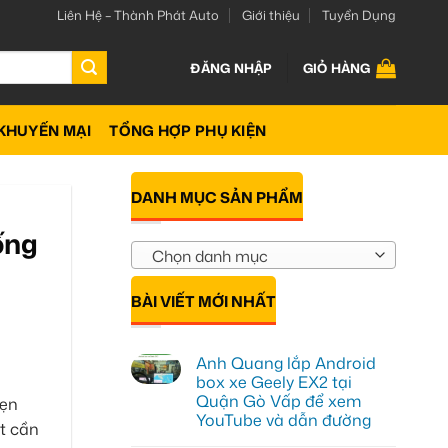
Liên Hệ – Thành Phát Auto
Giới thiệu
Tuyển Dụng
ĐĂNG NHẬP
GIỎ HÀNG
KHUYẾN MẠI
TỔNG HỢP PHỤ KIỆN
DANH MỤC SẢN PHẨM
ống
Chọn danh mục
BÀI VIẾT MỚI NHẤT
Anh Quang lắp Android
box xe Geely EX2 tại
Quận Gò Vấp để xem
vẹn
YouTube và dẫn đường
ết cần
Không