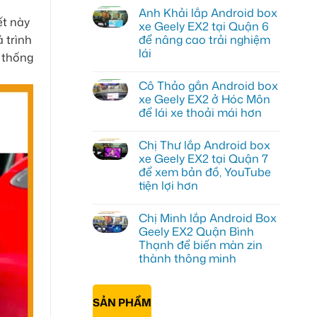
có
Anh Khải lắp Android box
bình
ết này
luận
xe Geely EX2 tại Quận 6
ở
 trình
để nâng cao trải nghiệm
Anh
Quang
lái
 thống
lắp
Android
Không
box
có
Cô Thảo gắn Android box
xe
bình
Geely
luận
xe Geely EX2 ở Hóc Môn
ở
EX2
để lái xe thoải mái hơn
Anh
tại
Khải
Quận
Không
lắp
Gò
có
Android
Vấp
Chị Thư lắp Android box
bình
box
để
luận
xe Geely EX2 tại Quận 7
xe
xem
ở
Geely
YouTube
để xem bản đồ, YouTube
Cô
EX2
và
Thảo
tiện lợi hơn
tại
dẫn
gắn
Quận
đường
Android
Không
6
box
có
để
Chị Minh lắp Android Box
xe
bình
nâng
Geely
luận
Geely EX2 Quận Bình
cao
ở
EX2
trải
Thạnh để biến màn zin
Chị
ở
nghiệm
Thư
Hóc
thành thông minh
lái
lắp
Môn
Android
Không
để
box
có
lái
xe
bình
xe
SẢN PHẨM
Geely
luận
thoải
ở
EX2
mái