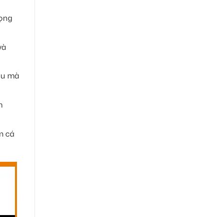
iọng
và
iều mà
h
m cá