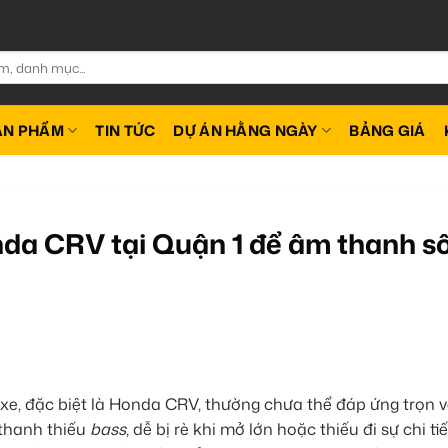
ẢN PHẨM
TIN TỨC
DỰ ÁN HẰNG NGÀY
BẢNG GIÁ
onda CRV tại Quận 1 để âm thanh s
e, đặc biệt là Honda CRV, thường chưa thể đáp ứng trọn 
 thanh thiếu
bass
, dễ bị rè khi mở lớn hoặc thiếu đi sự chi ti