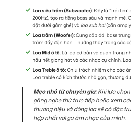
Loa siêu trầm (Subwoofer):
Đây là “trái tim”
200Hz), tạo ra tiếng bass sâu và mạnh mẽ. C
đặt dưới gầm ghế) và
loa sub hơi
(cần amply 
Loa trầm (Woofer):
Cung cấp dải bass trung 
trầm đầy đặn hơn. Thường thấy trong các cấ
Loa Mid ô tô:
Là loa cơ bản và quan trọng nhấ
hầu hết giọng hát và các nhạc cụ chính. Loa
Loa Treble ô tô:
Chịu trách nhiệm cho các âm 
Loa treble có kích thước nhỏ gọn, thường đượ
Mẹo nhỏ từ chuyên gia:
Khi lựa chọn 
gắng nghe thử trực tiếp hoặc xem các
thương hiệu và dòng loa sẽ có đặc tr
hợp nhất với gu âm nhạc của mình.