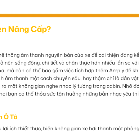
Nên Nâng Cấp?
 hệ thống âm thanh nguyên bản của xe để cải thiện đáng k
ở nên sống động, chi tiết và chân thực hơn nhiều lần so vớ
loa, mà còn có thể bao gồm việc tích hợp thêm Amply để k
chỉnh âm thanh một cách chuyên sâu, hay thậm chí là dán vật 
o ra một không gian nghe nhạc lý tưởng trong cabin. Nhờ đó
, nơi bạn có thể thỏa sức tận hưởng những bản nhạc yêu th
h Ô Tô
lợi ích thiết thực, biến không gian xe hơi thành một phòn