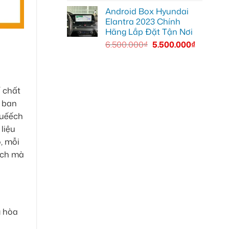
Android Box Hyundai
Elantra 2023 Chính
Hãng Lắp Đặt Tận Nơi
6.500.000
₫
5.500.000
₫
ể chất
i ban
huếếch
liệu
, mỗi
ích mà
g hòa