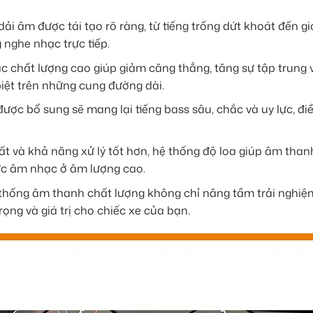
ải âm được tái tạo rõ ràng, từ tiếng trống dứt khoát đến g
 nghe nhạc trực tiếp.
 chất lượng cao giúp giảm căng thẳng, tăng sự tập trung 
biệt trên những cung đường dài.
ược bổ sung sẽ mang lại tiếng bass sâu, chắc và uy lực, đ
t và khả năng xử lý tốt hơn, hệ thống độ loa giúp âm than
ức âm nhạc ở âm lượng cao.
thống âm thanh chất lượng không chỉ nâng tầm trải nghiệ
ng và giá trị cho chiếc xe của bạn.