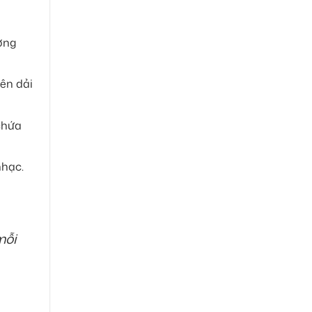
ờng
nên dải
 chứa
nhạc.
mỗi