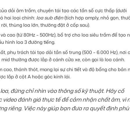
 của dải âm trầm, chuyên tái tạo các tần số cực thấp (dưới
ó hai loại chính:
loa sub điện
(tích hợp amply, nhỏ gọn, thư
rời, thùng loa lớn, thường đặt ở cốp sau).
và cao (từ 80Hz – 500Hz), bổ trợ cho loa siêu trầm để tạo 
u hình loa 3 đường tiếng.
t, phụ trách tái tạo dải tần số trung (500 – 6.000 Hz), nơi
 mid thường được lắp ở cánh cửa xe, còn gọi là loa cánh.
cao, thánh thót, mang lại sự chi tiết và độ bổng cho bản 
c lắp ở cột A hoặc góc kính lái.
loa, đừng chỉ nhìn vào thông số kỹ thuật. Hãy cố
 video đánh giá thực tế để cảm nhận chất âm, vì 
ưng riêng. Việc này giúp bạn đưa ra quyết định phù