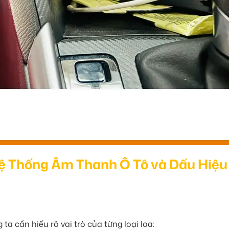
ệ Thống Âm Thanh Ô Tô và Dấu Hiệu
 cần hiểu rõ vai trò của từng loại loa: