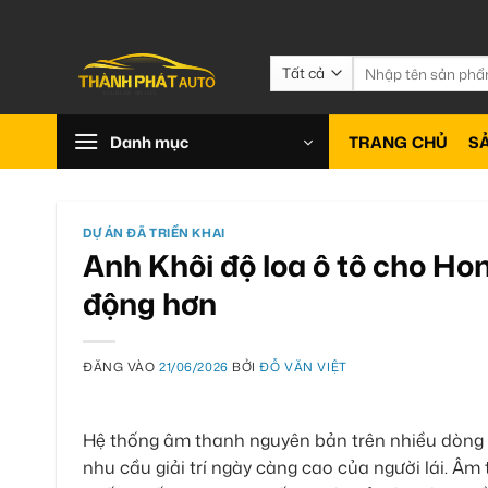
Bỏ
qua
nội
Tìm
kiếm:
dung
Danh mục
TRANG CHỦ
S
DỰ ÁN ĐÃ TRIỂN KHAI
Anh Khôi độ loa ô tô cho H
động hơn
ĐĂNG VÀO
21/06/2026
BỞI
ĐỖ VĂN VIỆT
Hệ thống âm thanh nguyên bản trên nhiều dòng x
nhu cầu giải trí ngày càng cao của người lái. Âm