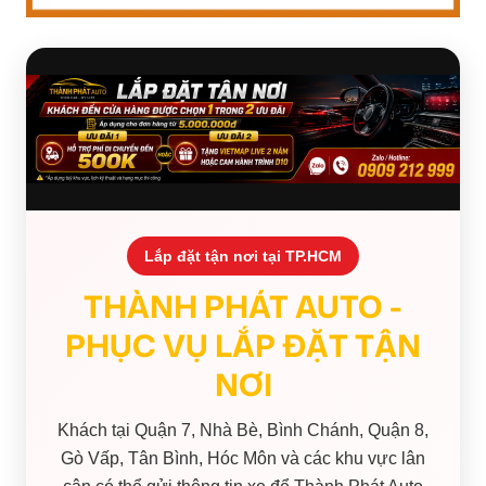
Lắp đặt tận nơi tại TP.HCM
THÀNH PHÁT AUTO -
PHỤC VỤ LẮP ĐẶT TẬN
NƠI
Khách tại Quận 7, Nhà Bè, Bình Chánh, Quận 8,
Gò Vấp, Tân Bình, Hóc Môn và các khu vực lân