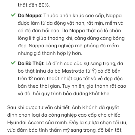
thật đến 80%.
Da Nappa:
Thuộc phân khúc cao cấp, Nappa
được làm từ da động vật non, rất mịn, mềm và
có độ đàn hồi cao. Da Nappa thật có lỗ chân
lông li ti giúp thoáng khí, càng dùng càng bóng
đẹp. Nappa công nghiệp mô phỏng độ mềm
nhưng giá thành hợp lý hơn.
Da Bò Thật:
Là đỉnh cao của sự sang trọng, da
bò thật (như da bò Mastrotto từ Ý) có độ bền
trên 12 năm, thoát nhiệt cực tốt và vẻ đẹp độc
bản theo thời gian. Tuy nhiên, giá thành rất cao
và đòi hỏi quy trình bảo dưỡng khắt khe.
Sau khi được tư vấn chi tiết, Anh Khánh đã quyết
định chọn loại da công nghiệp cao cấp cho chiếc
Hyundai Accent của mình. Đây là sự lựa chọn tối ưu,
vừa đảm bảo tính thẩm mỹ sang trọng, độ bền tốt,