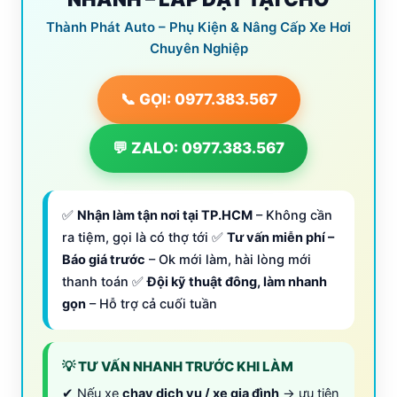
Thành Phát Auto – Phụ Kiện & Nâng Cấp Xe Hơi
Chuyên Nghiệp
📞 GỌI: 0977.383.567
💬 ZALO: 0977.383.567
✅
Nhận làm tận nơi tại TP.HCM
– Không cần
ra tiệm, gọi là có thợ tới ✅
Tư vấn miễn phí –
Báo giá trước
– Ok mới làm, hài lòng mới
thanh toán ✅
Đội kỹ thuật đông, làm nhanh
gọn
– Hỗ trợ cả cuối tuần
💡 TƯ VẤN NHANH TRƯỚC KHI LÀM
✔ Nếu xe
chạy dịch vụ / xe gia đình
→ ưu tiên