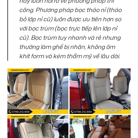
hãy luôn hỏi rõ về phương pháp thi
công. Phương pháp bọc tháo nỉ (tháo
bỏ lớp nỉ cũ) luôn được ưu tiên hơn so
với bọc trùm (bọc trực tiếp lên lớp nỉ
cũ). Bọc trùm tuy nhanh và rẻ nhưng
thường làm ghế bị nhăn, không ôm
khít form và kém thẩm mỹ về lâu dài.