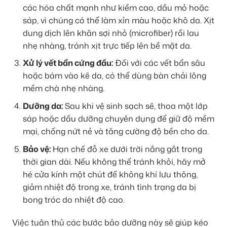
các hóa chất mạnh như kiềm cao, dầu mỏ hoặc
sáp, vì chúng có thể làm xỉn màu hoặc khô da. Xịt
dung dịch lên khăn sợi nhỏ (microfiber) rồi lau
nhẹ nhàng, tránh xịt trực tiếp lên bề mặt da.
Xử lý vết bẩn cứng đầu:
Đối với các vết bẩn sâu
hoặc bám vào kẽ da, có thể dùng bàn chải lông
mềm chà nhẹ nhàng.
Dưỡng da:
Sau khi vệ sinh sạch sẽ, thoa một lớp
sáp hoặc dầu dưỡng chuyên dụng để giữ độ mềm
mại, chống nứt nẻ và tăng cường độ bền cho da.
Bảo vệ:
Hạn chế đỗ xe dưới trời nắng gắt trong
thời gian dài. Nếu không thể tránh khỏi, hãy mở
hé cửa kính một chút để không khí lưu thông,
giảm nhiệt độ trong xe, tránh tình trạng da bị
bong tróc do nhiệt độ cao.
Việc tuân thủ các bước bảo dưỡng này sẽ giúp kéo