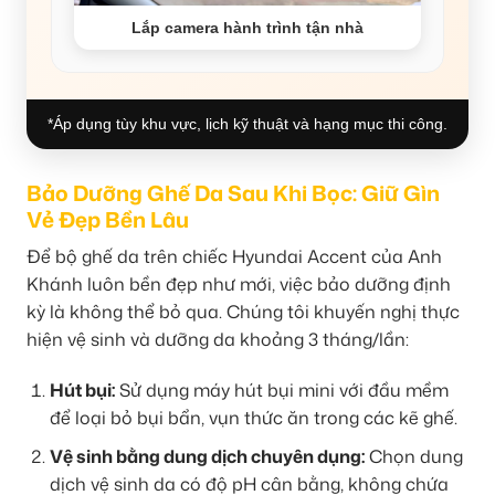
Lắp camera hành trình tận nhà
*Áp dụng tùy khu vực, lịch kỹ thuật và hạng mục thi công.
Bảo Dưỡng Ghế Da Sau Khi Bọc: Giữ Gìn
Vẻ Đẹp Bền Lâu
Để bộ ghế da trên chiếc Hyundai Accent của Anh
Khánh luôn bền đẹp như mới, việc bảo dưỡng định
kỳ là không thể bỏ qua. Chúng tôi khuyến nghị thực
hiện vệ sinh và dưỡng da khoảng 3 tháng/lần:
Hút bụi:
Sử dụng máy hút bụi mini với đầu mềm
để loại bỏ bụi bẩn, vụn thức ăn trong các kẽ ghế.
Vệ sinh bằng dung dịch chuyên dụng:
Chọn dung
dịch vệ sinh da có độ pH cân bằng, không chứa