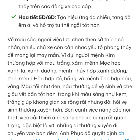
thấy trên các dòng xe cao cấp.
Họa tiết 5D/6D:
Tạo hiệu ứng đa chiều, tăng độ
êm ái và hỗ trợ tư thế ngồi tốt hơn.
Về màu sắc, ngoài việc lựa chọn theo sở thích cá
nhân, nhiều chủ xe còn cân nhắc yếu tố phong thủy
để mang lại may mắn. Ví dụ, người mệnh Kim
thường hợp với màu trắng, xám; mệnh Mộc hợp
xanh lá, xanh dương; mệnh Thủy hợp xanh dương,
đen; mệnh Hỏa hợp đỏ, hồng; và mệnh Thổ hợp nâu,
vàng. Màu tối như đen, nâu thường dễ vệ sinh và che
giấu vết bẩn tốt hơn, trong khi màu sáng như kem,
trắng giúp không gian xe rộng rãi nhưng đòi hỏi vệ
sinh thường xuyên hơn. Bên cạnh việc nâng cấp nội
thất, việc cải thiện ánh sáng cho xe cũng rất quan
trọng, đặc biệt là với những ai thường xuyên di
chuyển vào ban đêm. Anh Phục đã quyết định
chi