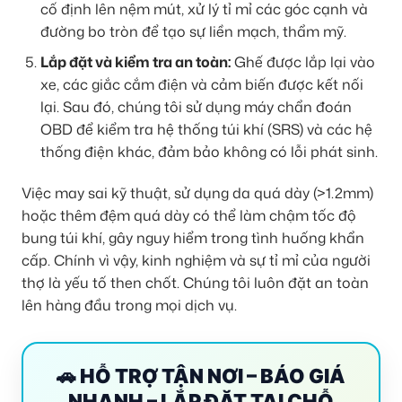
cố định lên nệm mút, xử lý tỉ mỉ các góc cạnh và
đường bo tròn để tạo sự liền mạch, thẩm mỹ.
Lắp đặt và kiểm tra an toàn:
Ghế được lắp lại vào
xe, các giắc cắm điện và cảm biến được kết nối
lại. Sau đó, chúng tôi sử dụng máy chẩn đoán
OBD để kiểm tra hệ thống túi khí (SRS) và các hệ
thống điện khác, đảm bảo không có lỗi phát sinh.
Việc may sai kỹ thuật, sử dụng da quá dày (>1.2mm)
hoặc thêm đệm quá dày có thể làm chậm tốc độ
bung túi khí, gây nguy hiểm trong tình huống khẩn
cấp. Chính vì vậy, kinh nghiệm và sự tỉ mỉ của người
thợ là yếu tố then chốt. Chúng tôi luôn đặt an toàn
lên hàng đầu trong mọi dịch vụ.
🚗 HỖ TRỢ TẬN NƠI – BÁO GIÁ
NHANH – LẮP ĐẶT TẠI CHỖ