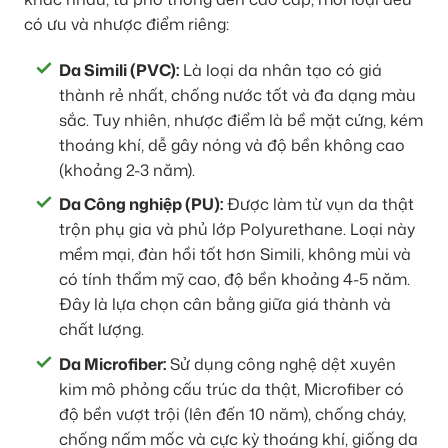
có ưu và nhược điểm riêng:
Da Simili (PVC):
Là loại da nhân tạo có giá
thành rẻ nhất, chống nước tốt và đa dạng màu
sắc. Tuy nhiên, nhược điểm là bề mặt cứng, kém
thoáng khí, dễ gây nóng và độ bền không cao
(khoảng 2-3 năm).
Da Công nghiệp (PU):
Được làm từ vụn da thật
trộn phụ gia và phủ lớp Polyurethane. Loại này
mềm mại, đàn hồi tốt hơn Simili, không mùi và
có tính thẩm mỹ cao, độ bền khoảng 4-5 năm.
Đây là lựa chọn cân bằng giữa giá thành và
chất lượng.
Da Microfiber:
Sử dụng công nghệ dệt xuyên
kim mô phỏng cấu trúc da thật, Microfiber có
độ bền vượt trội (lên đến 10 năm), chống cháy,
chống nấm mốc và cực kỳ thoáng khí, giống da