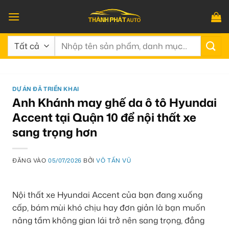
Bỏ
qua
nội
Tìm
dung
kiếm:
DỰ ÁN ĐÃ TRIỂN KHAI
Anh Khánh may ghế da ô tô Hyundai
Accent tại Quận 10 để nội thất xe
sang trọng hơn
ĐĂNG VÀO
05/07/2026
BỞI
VÕ TẤN VŨ
Nội thất xe Hyundai Accent của bạn đang xuống
cấp, bám mùi khó chịu hay đơn giản là bạn muốn
nâng tầm không gian lái trở nên sang trọng, đẳng