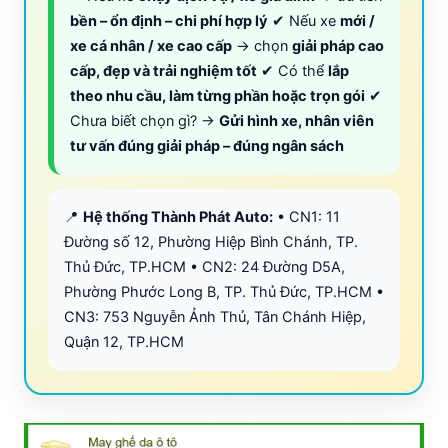
bền – ổn định – chi phí hợp lý
✔ Nếu xe
mới /
xe cá nhân / xe cao cấp
→ chọn
giải pháp cao
cấp, đẹp và trải nghiệm tốt
✔ Có thể
lắp
theo nhu cầu, làm từng phần hoặc trọn gói
✔
Chưa biết chọn gì? →
Gửi hình xe, nhân viên
tư vấn đúng giải pháp – đúng ngân sách
📍
Hệ thống Thành Phát Auto:
• CN1: 11
Đường số 12, Phường Hiệp Bình Chánh, TP.
Thủ Đức, TP.HCM • CN2: 24 Đường D5A,
Phường Phước Long B, TP. Thủ Đức, TP.HCM •
CN3: 753 Nguyễn Ảnh Thủ, Tân Chánh Hiệp,
Quận 12, TP.HCM