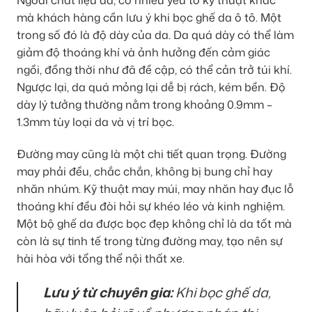
Ngoài chất liệu da, có nhiều yếu tố kỹ thuật khác
mà khách hàng cần lưu ý khi bọc ghế da ô tô. Một
trong số đó là độ dày của da. Da quá dày có thể làm
giảm độ thoáng khí và ảnh hưởng đến cảm giác
ngồi, đồng thời như đã đề cập, có thể cản trở túi khí.
Ngược lại, da quá mỏng lại dễ bị rách, kém bền. Độ
dày lý tưởng thường nằm trong khoảng 0.9mm –
1.3mm tùy loại da và vị trí bọc.
Đường may cũng là một chi tiết quan trọng. Đường
may phải đều, chắc chắn, không bị bung chỉ hay
nhăn nhúm. Kỹ thuật may múi, may nhăn hay đục lỗ
thoáng khí đều đòi hỏi sự khéo léo và kinh nghiệm.
Một bộ ghế da được bọc đẹp không chỉ là da tốt mà
còn là sự tinh tế trong từng đường may, tạo nên sự
hài hòa với tổng thể nội thất xe.
Lưu ý từ chuyên gia:
Khi bọc ghế da,