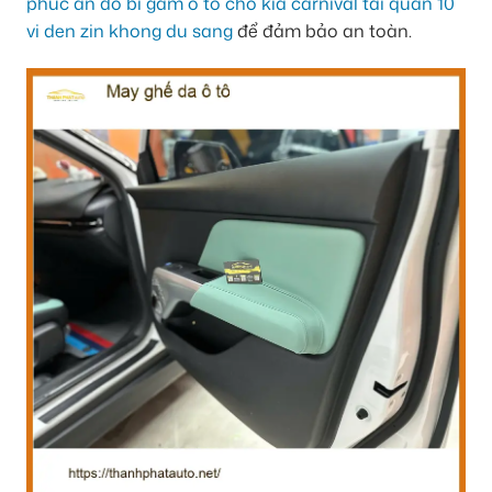
phuc an do bi gam o to cho kia carnival tai quan 10
vi den zin khong du sang
để đảm bảo an toàn.