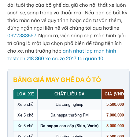
dài tuổi thọ của bộ ghế da, giữ cho nội thất xe luôn
sạch sẽ, sang trọng và thoải mái. Nếu bạn có bất kỳ
thắc mắc nào về quy trình hoặc cần tư vấn thêm,
đừng ngần ngại liên hệ với chúng tôi qua hotline
0977383567
. Ngoài ra, việc nâng cấp màn hình giải
trí cũng là một lựa chọn phổ biến để tăng tiện ích
cho xe, như trường hợp
anh nhat lap man hinh
zestech z18 360 xe cruze 2017 tai quan 10
.
BẢNG GIÁ MAY GHẾ DA Ô TÔ
LOẠI XE
CHẤT LIỆU DA
GIÁ (VNĐ)
Xe 5 chỗ
Da công nghiệp
5.500.000
Xe 5 chỗ
Da nappa thường FM
7.000.000
Xe 5 chỗ
Da nappa cao cấp (Skin, Vario)
8.000.000
Xe 7 chỗ
Da công nghiệp
7.500.000