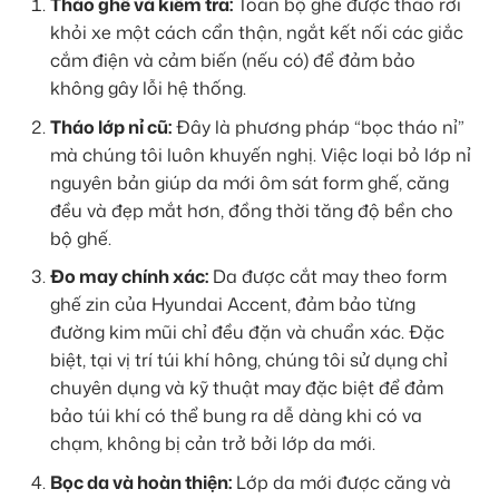
Tháo ghế và kiểm tra:
Toàn bộ ghế được tháo rời
khỏi xe một cách cẩn thận, ngắt kết nối các giắc
cắm điện và cảm biến (nếu có) để đảm bảo
không gây lỗi hệ thống.
Tháo lớp nỉ cũ:
Đây là phương pháp “bọc tháo nỉ”
mà chúng tôi luôn khuyến nghị. Việc loại bỏ lớp nỉ
nguyên bản giúp da mới ôm sát form ghế, căng
đều và đẹp mắt hơn, đồng thời tăng độ bền cho
bộ ghế.
Đo may chính xác:
Da được cắt may theo form
ghế zin của Hyundai Accent, đảm bảo từng
đường kim mũi chỉ đều đặn và chuẩn xác. Đặc
biệt, tại vị trí túi khí hông, chúng tôi sử dụng chỉ
chuyên dụng và kỹ thuật may đặc biệt để đảm
bảo túi khí có thể bung ra dễ dàng khi có va
chạm, không bị cản trở bởi lớp da mới.
Bọc da và hoàn thiện:
Lớp da mới được căng và