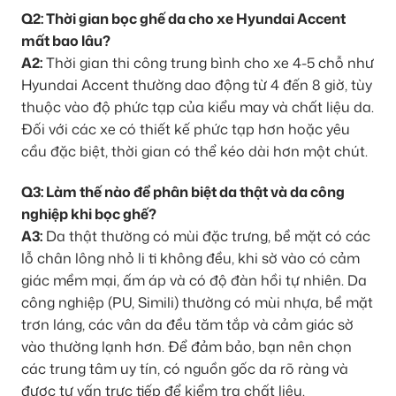
Q2: Thời gian bọc ghế da cho xe Hyundai Accent
mất bao lâu?
A2:
Thời gian thi công trung bình cho xe 4-5 chỗ như
Hyundai Accent thường dao động từ 4 đến 8 giờ, tùy
thuộc vào độ phức tạp của kiểu may và chất liệu da.
Đối với các xe có thiết kế phức tạp hơn hoặc yêu
cầu đặc biệt, thời gian có thể kéo dài hơn một chút.
Q3: Làm thế nào để phân biệt da thật và da công
nghiệp khi bọc ghế?
A3:
Da thật thường có mùi đặc trưng, bề mặt có các
lỗ chân lông nhỏ li ti không đều, khi sờ vào có cảm
giác mềm mại, ấm áp và có độ đàn hồi tự nhiên. Da
công nghiệp (PU, Simili) thường có mùi nhựa, bề mặt
trơn láng, các vân da đều tăm tắp và cảm giác sờ
vào thường lạnh hơn. Để đảm bảo, bạn nên chọn
các trung tâm uy tín, có nguồn gốc da rõ ràng và
được tư vấn trực tiếp để kiểm tra chất liệu.