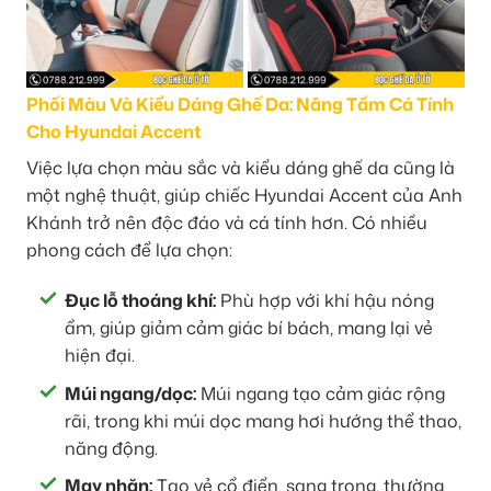
Phối Màu Và Kiểu Dáng Ghế Da: Nâng Tầm Cá Tính
Cho Hyundai Accent
Việc lựa chọn màu sắc và kiểu dáng ghế da cũng là
một nghệ thuật, giúp chiếc Hyundai Accent của Anh
Khánh trở nên độc đáo và cá tính hơn. Có nhiều
phong cách để lựa chọn:
Đục lỗ thoáng khí:
Phù hợp với khí hậu nóng
ẩm, giúp giảm cảm giác bí bách, mang lại vẻ
hiện đại.
Múi ngang/dọc:
Múi ngang tạo cảm giác rộng
rãi, trong khi múi dọc mang hơi hướng thể thao,
năng động.
May nhăn:
Tạo vẻ cổ điển, sang trọng, thường