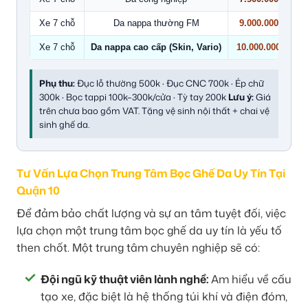
Xe 7 chỗ
Da nappa thường FM
9.000.000
Xe 7 chỗ
Da nappa cao cấp (Skin, Vario)
10.000.000
Phụ thu:
Đục lỗ thường 500k · Đục CNC 700k · Ép chữ
300k · Bọc tappi 100k–300k/cửa · Tỳ tay 200k
Lưu ý:
Giá
trên chưa bao gồm VAT. Tặng vệ sinh nội thất + chai vệ
sinh ghế da.
Tư Vấn Lựa Chọn Trung Tâm Bọc Ghế Da Uy Tín Tại
Quận 10
Để đảm bảo chất lượng và sự an tâm tuyệt đối, việc
lựa chọn một trung tâm bọc ghế da uy tín là yếu tố
then chốt. Một trung tâm chuyên nghiệp sẽ có:
Đội ngũ kỹ thuật viên lành nghề:
Am hiểu về cấu
tạo xe, đặc biệt là hệ thống túi khí và điện đóm,