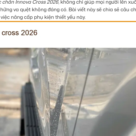
 chân Innova Cross 2026
, không chỉ giúp mọi người lên xu
ững va quệt không đáng có. Bài viết này sẽ chia sẻ câu c
iệc nâng cấp phụ kiện thiết yếu này.