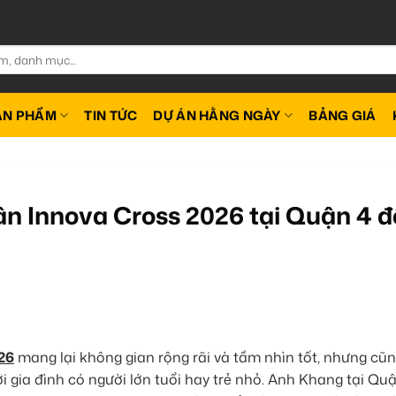
ẢN PHẨM
TIN TỨC
DỰ ÁN HẰNG NGÀY
BẢNG GIÁ
n Innova Cross 2026 tại Quận 4 đ
26
mang lại không gian rộng rãi và tầm nhìn tốt, nhưng cũn
i gia đình có người lớn tuổi hay trẻ nhỏ. Anh Khang tại Qu