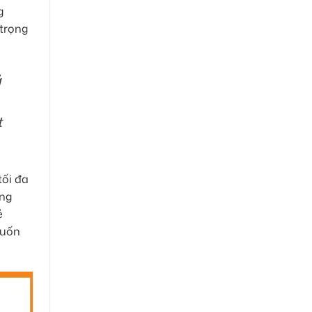
g
 trọng
ả
t
tối đa
ông
ẻ
muốn