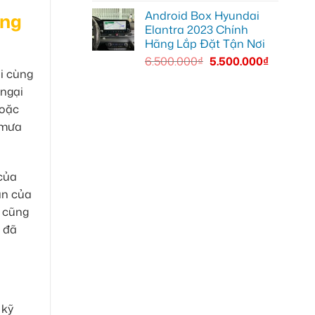
Android Box Hyundai
ang
Elantra 2023 Chính
Hãng Lắp Đặt Tận Nơi
6.500.000
₫
5.500.000
₫
i cùng
 ngại
hoặc
t mưa
 của
ản của
g cũng
 đã
 kỹ