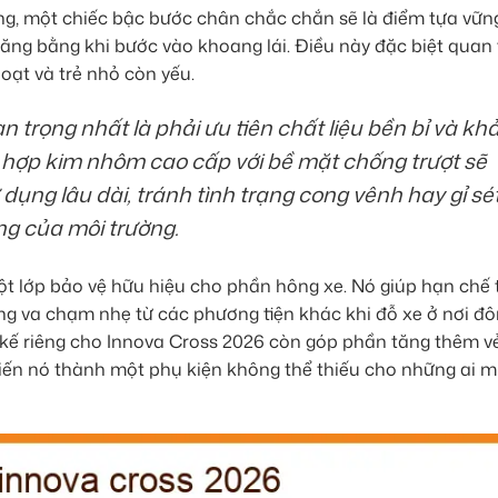
ằng, một chiếc bậc bước chân chắc chắn sẽ là điểm tựa vữn
hăng bằng khi bước vào khoang lái. Điều này đặc biệt quan
oạt và trẻ nhỏ còn yếu.
 trọng nhất là phải ưu tiên chất liệu bền bỉ và kh
từ hợp kim nhôm cao cấp với bề mặt chống trượt sẽ
 dụng lâu dài, tránh tình trạng cong vênh hay gỉ sé
ng của môi trường.
t lớp bảo vệ hữu hiệu cho phần hông xe. Nó giúp hạn chế 
ng va chạm nhẹ từ các phương tiện khác khi đỗ xe ở nơi đ
kế riêng cho Innova Cross 2026 còn góp phần tăng thêm v
biến nó thành một phụ kiện không thể thiếu cho những ai 