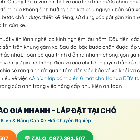
h. Chúng tôi tư vấn chi tiết về các loại bậc bước chân phù
t, đảm bảo không ảnh hưởng đến kết cấu nguyên bản của xe
c bước chân được thiết kế riêng, sử dụng các pát gắn zin th
trị của xe.
thuật viên lành nghề, có kinh nghiệm lâu năm. Đầu tiên, các
hờ sẵn trên khung gầm xe. Sau đó, bậc bước chân được lắp 
chắc nhất. Toàn bộ quá trình diễn ra nhanh chóng, gọn gàn
 việc giữ gìn hệ thống điện và các chi tiết nguyên bản của 
 chia sẻ rằng anh rất quan tâm đến việc bảo vệ xe khỏi va
 hiểu về việc
có bích lắp cảm biến 6 mắt cho Honda BRV tạ
trọng của anh trong việc nâng cấp phụ kiện an toàn.
BÁO GIÁ NHANH – LẮP ĐẶT TẠI CHỖ
 Kiện & Nâng Cấp Xe Hơi Chuyên Nghiệp
.567
💬 ZALO: 0977.383.567