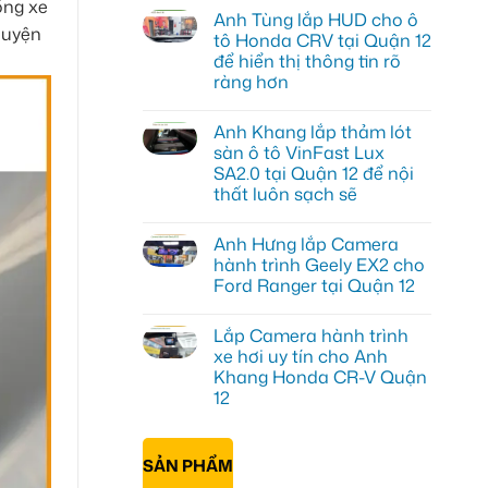
ống xe
có
Anh Tùng lắp HUD cho ô
bình
huyện
luận
tô Honda CRV tại Quận 12
ở
để hiển thị thông tin rõ
Anh
Quang
ràng hơn
lắp
màn
Không
hình
có
Anh Khang lắp thảm lót
android
bình
oto
luận
sàn ô tô VinFast Lux
ở
cho
SA2.0 tại Quận 12 để nội
Anh
Hyundai
Tùng
Accent
thất luôn sạch sẽ
lắp
tại
HUD
Không
Quận
cho
có
12
Anh Hưng lắp Camera
ô
bình
để
tô
luận
giải
hành trình Geely EX2 cho
ở
Honda
trí
Ford Ranger tại Quận 12
Anh
CRV
tiện
Khang
tại
lợi
Không
lắp
Quận
hơn
có
thảm
12
Lắp Camera hành trình
bình
lót
để
luận
xe hơi uy tín cho Anh
sàn
hiển
ở
ô
thị
Khang Honda CR-V Quận
Anh
tô
thông
Hưng
12
VinFast
tin
lắp
Lux
rõ
Camera
Không
SA2.0
ràng
hành
có
tại
hơn
trình
bình
Quận
SẢN PHẨM
Geely
luận
12
ở
EX2
để