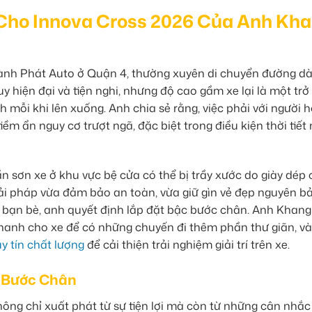
Cho Innova Cross 2026 Của Anh Kh
nh Phát Auto ở Quận 4, thường xuyên di chuyển đường dà
y hiện đại và tiện nghi, nhưng độ cao gầm xe lại là một trở
h mỗi khi lên xuống. Anh chia sẻ rằng, việc phải với người 
ềm ẩn nguy cơ trượt ngã, đặc biệt trong điều kiện thời tiế
n sơn xe ở khu vực bệ cửa có thể bị trầy xước do giày dép
ải pháp vừa đảm bảo an toàn, vừa giữ gìn vẻ đẹp nguyên b
từ bạn bè, anh quyết định lắp đặt bậc bước chân. Anh Khan
hanh cho xe để có những chuyến đi thêm phần thư giãn, và
uy tín chất lượng
để cải thiện trải nghiệm giải trí trên xe.
 Bước Chân
ng chỉ xuất phát từ sự tiện lợi mà còn từ những cân nhắc