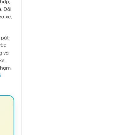
 hợp,
. Đối
eo xe,
 pát
vào
g và
xe,
 chạm
i