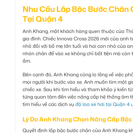
Nhu Cầu Lắp Bậc Bước Chân 
Tại Quận 4
Anh Khang, một khách hàng quen thuộc của Thà
gia đình. Chiếc Innova Cross 2026 mới của anh tu
nhỏ đối với bố mẹ lớn tuổi và hai con nhỏ của an
nhón chân để vào xe không chỉ bất tiện mà còn ti
ẩm.
Bên cạnh đó, Anh Khang cũng lo lắng về việc phầ
mọi người khi bước vào xe. Anh muốn tìm một gi
chiếc xe. Sau khi tìm hiểu và tham khảo ý kiến 
từng quan tâm đến việc nâng cấp hệ thống âm t
tìm hiểu về các dịch vụ
độ loa xe hơi tại Quận 4 
Lý Do Anh Khang Chọn Nâng Cấp Bậc
Quyết định lắp bậc bước chân của Anh Khang khô