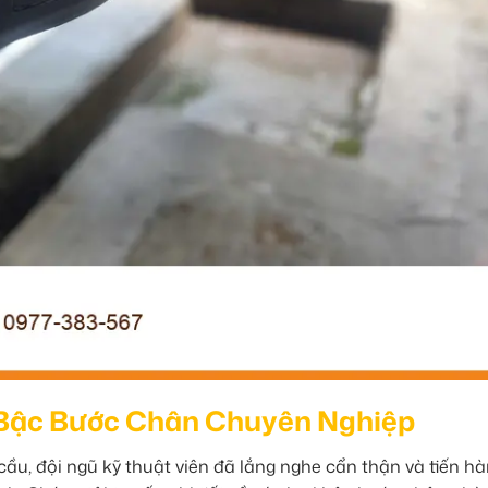
 Bậc Bước Chân Chuyên Nghiệp
ầu, đội ngũ kỹ thuật viên đã lắng nghe cẩn thận và tiến h