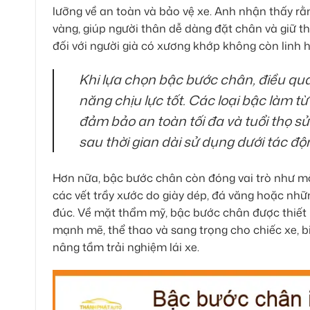
lưỡng về an toàn và bảo vệ xe. Anh nhận thấy r
vàng, giúp người thân dễ dàng đặt chân và giữ t
đối với người già có xương khớp không còn linh h
Khi lựa chọn bậc bước chân, điều quan
năng chịu lực tốt. Các loại bậc làm 
đảm bảo an toàn tối đa và tuổi thọ sử
sau thời gian dài sử dụng dưới tác độ
Hơn nữa, bậc bước chân còn đóng vai trò như mộ
các vết trầy xước do giày dép, đá văng hoặc nhữ
đúc. Về mặt thẩm mỹ, bậc bước chân được thiết 
mạnh mẽ, thể thao và sang trọng cho chiếc xe, 
nâng tầm trải nghiệm lái xe.