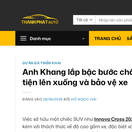
Bỏ
qua
nội
Tìm
kiếm:
dung
Danh mục
TRANG CHỦ
S
DỰ ÁN ĐÃ TRIỂN KHAI
Anh Khang lắp bậc bước châ
tiện lên xuống và bảo vệ xe
ĐĂNG VÀO
28/06/2026
BỞI
HỒ NGỌC HẢI
Việc sở hữu một chiếc SUV như
Innova Cross 20
kèm với thách thức về độ cao gầm xe, đặc biệt vớ