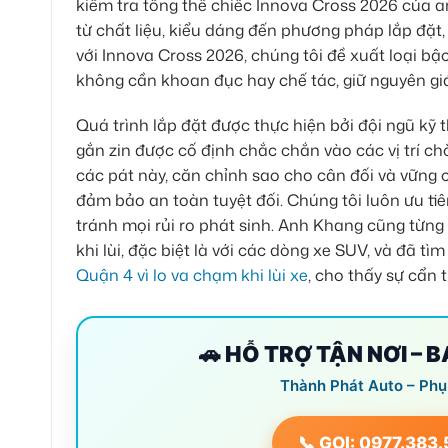
kiểm tra tổng thể chiếc Innova Cross 2026 của an
từ chất liệu, kiểu dáng đến phương pháp lắp đặ
với Innova Cross 2026, chúng tôi đề xuất loại bậ
không cần khoan đục hay chế tác, giữ nguyên giá 
Quá trình lắp đặt được thực hiện bởi đội ngũ kỹ 
gắn zin được cố định chắc chắn vào các vị trí c
các pát này, căn chỉnh sao cho cân đối và vững 
đảm bảo an toàn tuyệt đối. Chúng tôi luôn ưu tiên
tránh mọi rủi ro phát sinh. Anh Khang cũng từng
khi lùi, đặc biệt là với các dòng xe SUV, và đã tìm
Quận 4 vì lo va chạm khi lùi xe
, cho thấy sự cẩn 
🚗 HỖ TRỢ TẬN NƠI – 
Thành Phát Auto – Phụ
📞 GỌI: 0977.383