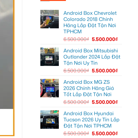
Lắp
cho
nội
Camera
Ford
thất
hành
Ranger
luôn
Android Box Chevrolet
trình
tại
sạch
xe
Quận
Colorado 2018 Chính
sẽ
hơi
12
Hãng Lắp Đặt Tận Nơi
uy
tín
TPHCM
cho
Anh
6.500.000
₫
5.500.000
₫
Khang
Honda
CR-
Android Box Mitsubishi
V
Outlander 2024 Lắp Đặt
Quận
12
Tận Nơi Uy Tín
6.500.000
₫
5.500.000
₫
Android Box MG ZS
2026 Chính Hãng Giá
Tốt Lắp Đặt Tận Nơi
6.500.000
₫
5.500.000
₫
Android Box Hyundai
Tucson 2026 Uy Tín Lắp
Đặt Tận Nơi TPHCM
6.500.000
₫
5.500.000
₫