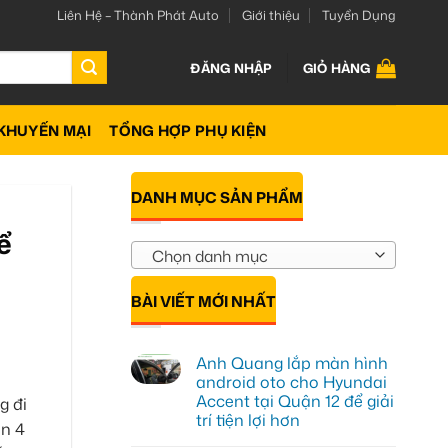
Liên Hệ – Thành Phát Auto
Giới thiệu
Tuyển Dụng
ĐĂNG NHẬP
GIỎ HÀNG
KHUYẾN MẠI
TỔNG HỢP PHỤ KIỆN
DANH MỤC SẢN PHẨM
ể
Chọn danh mục
BÀI VIẾT MỚI NHẤT
Anh Quang lắp màn hình
android oto cho Hyundai
Accent tại Quận 12 để giải
g đi
trí tiện lợi hơn
ận 4
Không