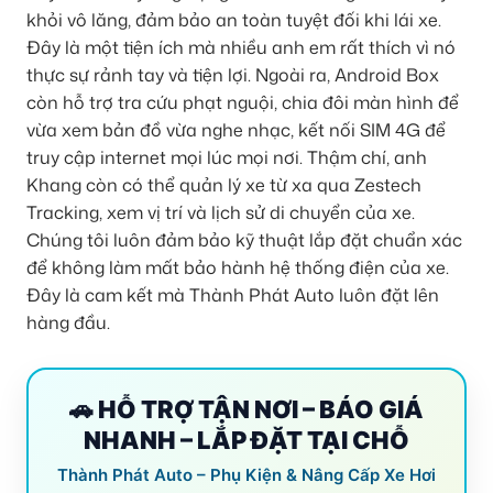
khỏi vô lăng, đảm bảo an toàn tuyệt đối khi lái xe.
Đây là một tiện ích mà nhiều anh em rất thích vì nó
thực sự rảnh tay và tiện lợi. Ngoài ra, Android Box
còn hỗ trợ tra cứu phạt nguội, chia đôi màn hình để
vừa xem bản đồ vừa nghe nhạc, kết nối SIM 4G để
truy cập internet mọi lúc mọi nơi. Thậm chí, anh
Khang còn có thể quản lý xe từ xa qua Zestech
Tracking, xem vị trí và lịch sử di chuyển của xe.
Chúng tôi luôn đảm bảo kỹ thuật lắp đặt chuẩn xác
để không làm mất bảo hành hệ thống điện của xe.
Đây là cam kết mà Thành Phát Auto luôn đặt lên
hàng đầu.
🚗 HỖ TRỢ TẬN NƠI – BÁO GIÁ
NHANH – LẮP ĐẶT TẠI CHỖ
Thành Phát Auto – Phụ Kiện & Nâng Cấp Xe Hơi