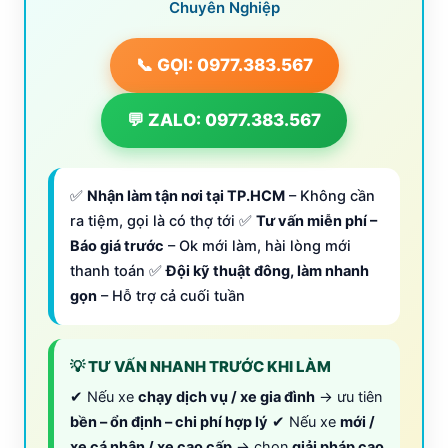
Chuyên Nghiệp
📞 GỌI: 0977.383.567
💬 ZALO: 0977.383.567
✅
Nhận làm tận nơi tại TP.HCM
– Không cần
ra tiệm, gọi là có thợ tới ✅
Tư vấn miễn phí –
Báo giá trước
– Ok mới làm, hài lòng mới
thanh toán ✅
Đội kỹ thuật đông, làm nhanh
gọn
– Hỗ trợ cả cuối tuần
💡 TƯ VẤN NHANH TRƯỚC KHI LÀM
✔ Nếu xe
chạy dịch vụ / xe gia đình
→ ưu tiên
bền – ổn định – chi phí hợp lý
✔ Nếu xe
mới /
xe cá nhân / xe cao cấp
→ chọn
giải pháp cao