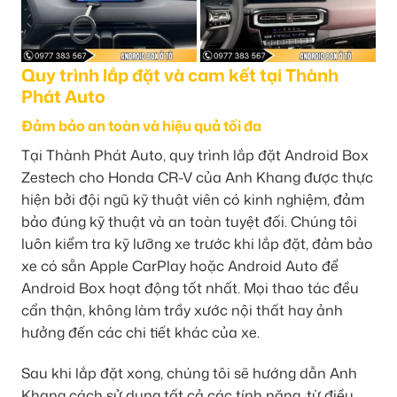
Quy trình lắp đặt và cam kết tại Thành
Phát Auto
Đảm bảo an toàn và hiệu quả tối đa
Tại Thành Phát Auto, quy trình lắp đặt Android Box
Zestech cho Honda CR-V của Anh Khang được thực
hiện bởi đội ngũ kỹ thuật viên có kinh nghiệm, đảm
bảo đúng kỹ thuật và an toàn tuyệt đối. Chúng tôi
luôn kiểm tra kỹ lưỡng xe trước khi lắp đặt, đảm bảo
xe có sẵn Apple CarPlay hoặc Android Auto để
Android Box hoạt động tốt nhất. Mọi thao tác đều
cẩn thận, không làm trầy xước nội thất hay ảnh
hưởng đến các chi tiết khác của xe.
Sau khi lắp đặt xong, chúng tôi sẽ hướng dẫn Anh
Khang cách sử dụng tất cả các tính năng, từ điều