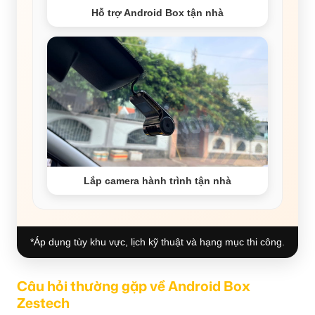
Hỗ trợ Android Box tận nhà
Lắp camera hành trình tận nhà
*Áp dụng tùy khu vực, lịch kỹ thuật và hạng mục thi công.
Câu hỏi thường gặp về Android Box
Zestech