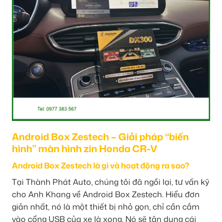
Android Box Zestech – Giải pháp “biến
hình” màn hình zin Honda CR-V
Android Box Zestech là gì và hoạt động ra sao?
Tại Thành Phát Auto, chúng tôi đã ngồi lại, tư vấn kỹ
cho Anh Khang về Android Box Zestech. Hiểu đơn
giản nhất, nó là một thiết bị nhỏ gọn, chỉ cần cắm
vào cổng USB của xe là xong. Nó sẽ tận dụng cái