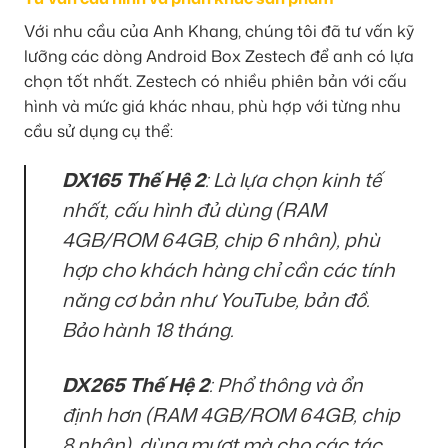
Với nhu cầu của Anh Khang, chúng tôi đã tư vấn kỹ
lưỡng các dòng Android Box Zestech để anh có lựa
chọn tốt nhất. Zestech có nhiều phiên bản với cấu
hình và mức giá khác nhau, phù hợp với từng nhu
cầu sử dụng cụ thể:
DX165 Thế Hệ 2
: Là lựa chọn kinh tế
nhất, cấu hình đủ dùng (RAM
4GB/ROM 64GB, chip 6 nhân), phù
hợp cho khách hàng chỉ cần các tính
năng cơ bản như YouTube, bản đồ.
Bảo hành 18 tháng.
DX265 Thế Hệ 2
: Phổ thông và ổn
định hơn (RAM 4GB/ROM 64GB, chip
8 nhân), dùng mượt mà cho các tác