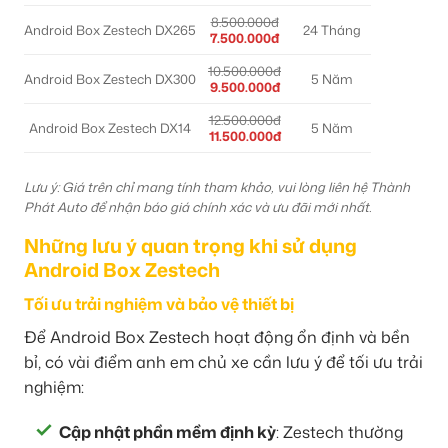
8.500.000đ
Android Box Zestech DX265
24 Tháng
7.500.000đ
10.500.000đ
Android Box Zestech DX300
5 Năm
9.500.000đ
12.500.000đ
Android Box Zestech DX14
5 Năm
11.500.000đ
Lưu ý: Giá trên chỉ mang tính tham khảo, vui lòng liên hệ Thành
Phát Auto để nhận báo giá chính xác và ưu đãi mới nhất.
Những lưu ý quan trọng khi sử dụng
Android Box Zestech
Tối ưu trải nghiệm và bảo vệ thiết bị
Để Android Box Zestech hoạt động ổn định và bền
bỉ, có vài điểm anh em chủ xe cần lưu ý để tối ưu trải
nghiệm:
Cập nhật phần mềm định kỳ
: Zestech thường