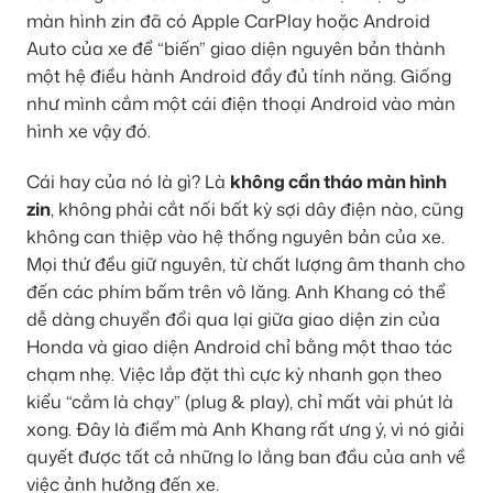
màn hình zin đã có Apple CarPlay hoặc Android
Auto của xe để “biến” giao diện nguyên bản thành
một hệ điều hành Android đầy đủ tính năng. Giống
như mình cắm một cái điện thoại Android vào màn
hình xe vậy đó.
Cái hay của nó là gì? Là
không cần tháo màn hình
zin
, không phải cắt nối bất kỳ sợi dây điện nào, cũng
không can thiệp vào hệ thống nguyên bản của xe.
Mọi thứ đều giữ nguyên, từ chất lượng âm thanh cho
đến các phím bấm trên vô lăng. Anh Khang có thể
dễ dàng chuyển đổi qua lại giữa giao diện zin của
Honda và giao diện Android chỉ bằng một thao tác
chạm nhẹ. Việc lắp đặt thì cực kỳ nhanh gọn theo
kiểu “cắm là chạy” (plug & play), chỉ mất vài phút là
xong. Đây là điểm mà Anh Khang rất ưng ý, vì nó giải
quyết được tất cả những lo lắng ban đầu của anh về
việc ảnh hưởng đến xe.