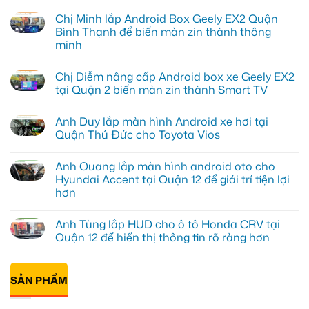
Chị Minh lắp Android Box Geely EX2 Quận
Bình Thạnh để biến màn zin thành thông
minh
Không
có
Chị Diễm nâng cấp Android box xe Geely EX2
bình
luận
tại Quận 2 biến màn zin thành Smart TV
ở
Chị
Không
Minh
có
Anh Duy lắp màn hình Android xe hơi tại
lắp
bình
Android
luận
Quận Thủ Đức cho Toyota Vios
Box
ở
Geely
Chị
Không
EX2
Diễm
có
Anh Quang lắp màn hình android oto cho
Quận
nâng
bình
Bình
cấp
luận
Hyundai Accent tại Quận 12 để giải trí tiện lợi
Thạnh
Android
ở
hơn
để
box
Anh
biến
xe
Duy
Không
màn
Geely
lắp
có
zin
EX2
màn
Anh Tùng lắp HUD cho ô tô Honda CRV tại
bình
thành
tại
hình
luận
Quận 12 để hiển thị thông tin rõ ràng hơn
thông
Quận
Android
ở
minh
2
xe
Anh
Không
biến
hơi
Quang
có
màn
tại
lắp
bình
zin
Quận
màn
SẢN PHẨM
luận
thành
Thủ
hình
ở
Smart
Đức
android
Anh
TV
cho
oto
Tùng