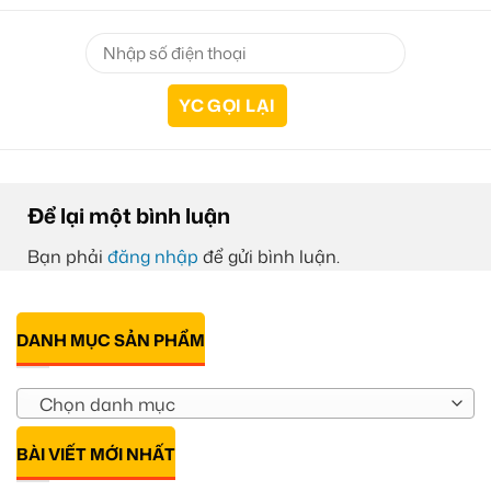
Để lại một bình luận
Bạn phải
đăng nhập
để gửi bình luận.
DANH MỤC SẢN PHẨM
Chọn danh mục
BÀI VIẾT MỚI NHẤT