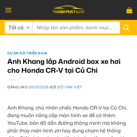
Bỏ
qua
nội
Tìm
dung
kiếm:
DỰ ÁN ĐÃ TRIỂN KHAI
Anh Khang lắp Android box xe hơi
cho Honda CR-V tại Củ Chi
ĐĂNG VÀO
05/07/2026
BỞI
ĐỖ VĂN VIỆT
Anh Khang, chủ nhân chiếc Honda CR-V tại Củ Chi,
đang muốn nâng cấp màn hình xe để có thêm
YouTube, bản đồ dẫn đường thông minh mà không
phải
thay màn hình zin
hay đụng chạm hệ thống