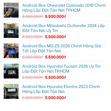
Toyota
cho
lắp
Vios
Android Box Chevrolet Colorado 2018 Chính
Hyundai
HUD
Accent
cho
Hãng Lắp Đặt Tận Nơi TPHCM
tại
ô
Quận
tô
6.500.000
₫
5.500.000
₫
12
Honda
để
CRV
giải
tại
Android Box Mitsubishi Outlander 2024 Lắp
trí
Quận
Đặt Tận Nơi Uy Tín
tiện
12
lợi
để
6.500.000
₫
5.500.000
₫
hơn
hiển
thị
thông
Android Box MG ZS 2026 Chính Hãng Giá
tin
Tốt Lắp Đặt Tận Nơi
rõ
ràng
6.500.000
₫
5.500.000
₫
hơn
Android Box Hyundai Tucson 2026 Uy Tín
Lắp Đặt Tận Nơi TPHCM
6.500.000
₫
5.500.000
₫
Android Box Hyundai Elantra 2023 Chính
Hãng Lắp Đặt Tận Nơi
6.500.000
₫
5.500.000
₫