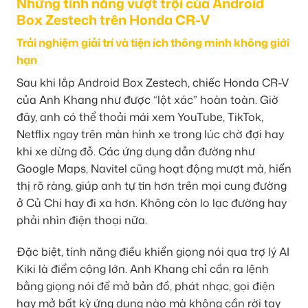
Những tính năng vượt trội của Android
Box Zestech trên Honda CR-V
Trải nghiệm giải trí và tiện ích thông minh không giới
hạn
Sau khi lắp Android Box Zestech, chiếc Honda CR-V
của Anh Khang như được “lột xác” hoàn toàn. Giờ
đây, anh có thể thoải mái xem YouTube, TikTok,
Netflix ngay trên màn hình xe trong lúc chờ đợi hay
khi xe dừng đỗ. Các ứng dụng dẫn đường như
Google Maps, Navitel cũng hoạt động mượt mà, hiển
thị rõ ràng, giúp anh tự tin hơn trên mọi cung đường
ở Củ Chi hay đi xa hơn. Không còn lo lạc đường hay
phải nhìn điện thoại nữa.
Đặc biệt, tính năng điều khiển giọng nói qua trợ lý AI
Kiki là điểm cộng lớn. Anh Khang chỉ cần ra lệnh
bằng giọng nói để mở bản đồ, phát nhạc, gọi điện
hay mở bất kỳ ứng dụng nào mà không cần rời tay