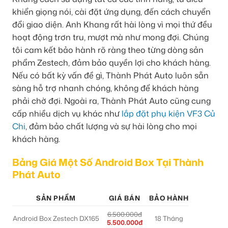
khiển giọng nói, cài đặt ứng dụng, đến cách chuyển
đổi giao diện. Anh Khang rất hài lòng vì mọi thứ đều
hoạt động trơn tru, mượt mà như mong đợi. Chúng
tôi cam kết bảo hành rõ ràng theo từng dòng sản
phẩm Zestech, đảm bảo quyền lợi cho khách hàng.
Nếu có bất kỳ vấn đề gì, Thành Phát Auto luôn sẵn
sàng hỗ trợ nhanh chóng, không để khách hàng
phải chờ đợi. Ngoài ra, Thành Phát Auto cũng cung
cấp nhiều dịch vụ khác như
lắp đặt phụ kiện VF3 Củ
Chi
, đảm bảo chất lượng và sự hài lòng cho mọi
khách hàng.
Bảng Giá Một Số Android Box Tại Thành
Phát Auto
SẢN PHẨM
GIÁ BÁN
BẢO HÀNH
6.500.000đ
Android Box Zestech DX165
18 Tháng
5.500.000đ