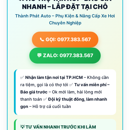
NHANH – LẮP ĐẶT TẠI CHỖ
Thành Phát Auto – Phụ Kiện & Nâng Cấp Xe Hơi
Chuyên Nghiệp
📞 GỌI: 0977.383.567
💬 ZALO: 0977.383.567
✅
Nhận làm tận nơi tại TP.HCM
– Không cần
ra tiệm, gọi là có thợ tới ✅
Tư vấn miễn phí –
Báo giá trước
– Ok mới làm, hài lòng mới
thanh toán ✅
Đội kỹ thuật đông, làm nhanh
gọn
– Hỗ trợ cả cuối tuần
💡 TƯ VẤN NHANH TRƯỚC KHI LÀM