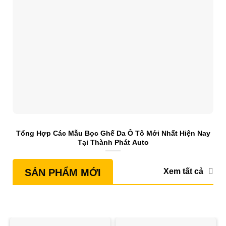
Tổng Hợp Các Mẫu Bọc Ghế Da Ô Tô Mới Nhất Hiện Nay
S
Tại Thành Phát Auto
Xem tất cả
SẢN PHẨM MỚI