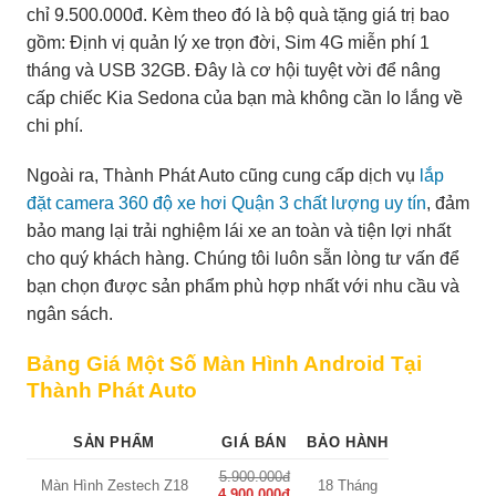
chỉ 9.500.000đ. Kèm theo đó là bộ quà tặng giá trị bao
gồm: Định vị quản lý xe trọn đời, Sim 4G miễn phí 1
tháng và USB 32GB. Đây là cơ hội tuyệt vời để nâng
cấp chiếc Kia Sedona của bạn mà không cần lo lắng về
chi phí.
Ngoài ra, Thành Phát Auto cũng cung cấp dịch vụ
lắp
đặt camera 360 độ xe hơi Quận 3 chất lượng uy tín
, đảm
bảo mang lại trải nghiệm lái xe an toàn và tiện lợi nhất
cho quý khách hàng. Chúng tôi luôn sẵn lòng tư vấn để
bạn chọn được sản phẩm phù hợp nhất với nhu cầu và
ngân sách.
Bảng Giá Một Số Màn Hình Android Tại
Thành Phát Auto
SẢN PHẨM
GIÁ BÁN
BẢO HÀNH
5.900.000đ
Màn Hình Zestech Z18
18 Tháng
4.900.000đ