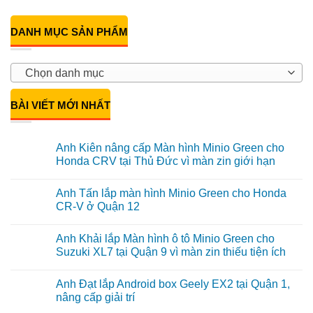
DANH MỤC SẢN PHẨM
Chọn danh mục
BÀI VIẾT MỚI NHẤT
Anh Kiên nâng cấp Màn hình Minio Green cho
Honda CRV tại Thủ Đức vì màn zin giới hạn
Không
có
Anh Tấn lắp màn hình Minio Green cho Honda
bình
luận
CR-V ở Quận 12
ở
Anh
Không
Kiên
có
Anh Khải lắp Màn hình ô tô Minio Green cho
nâng
bình
cấp
luận
Suzuki XL7 tại Quận 9 vì màn zin thiếu tiện ích
Màn
ở
hình
Anh
Không
Minio
Tấn
có
Anh Đạt lắp Android box Geely EX2 tại Quận 1,
Green
lắp
bình
cho
màn
luận
nâng cấp giải trí
Honda
hình
ở
CRV
Minio
Anh
Không