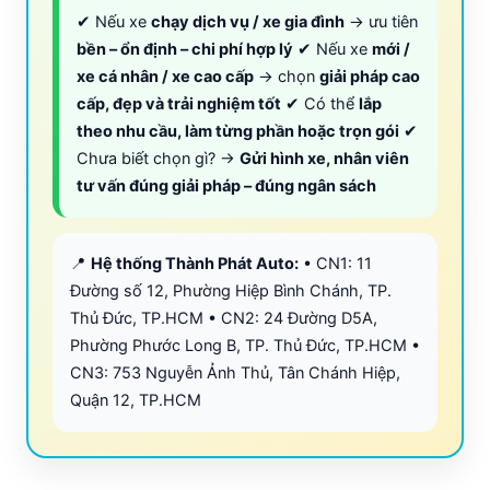
✔ Nếu xe
chạy dịch vụ / xe gia đình
→ ưu tiên
bền – ổn định – chi phí hợp lý
✔ Nếu xe
mới /
xe cá nhân / xe cao cấp
→ chọn
giải pháp cao
cấp, đẹp và trải nghiệm tốt
✔ Có thể
lắp
theo nhu cầu, làm từng phần hoặc trọn gói
✔
Chưa biết chọn gì? →
Gửi hình xe, nhân viên
tư vấn đúng giải pháp – đúng ngân sách
📍
Hệ thống Thành Phát Auto:
• CN1: 11
Đường số 12, Phường Hiệp Bình Chánh, TP.
Thủ Đức, TP.HCM • CN2: 24 Đường D5A,
Phường Phước Long B, TP. Thủ Đức, TP.HCM •
CN3: 753 Nguyễn Ảnh Thủ, Tân Chánh Hiệp,
Quận 12, TP.HCM