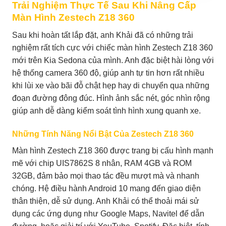
Trải Nghiệm Thực Tế Sau Khi Nâng Cấp
Màn Hình Zestech Z18 360
Sau khi hoàn tất lắp đặt, anh Khải đã có những trải
nghiệm rất tích cực với chiếc màn hình Zestech Z18 360
mới trên Kia Sedona của mình. Anh đặc biệt hài lòng với
hệ thống camera 360 độ, giúp anh tự tin hơn rất nhiều
khi lùi xe vào bãi đỗ chật hẹp hay di chuyển qua những
đoạn đường đông đúc. Hình ảnh sắc nét, góc nhìn rộng
giúp anh dễ dàng kiểm soát tình hình xung quanh xe.
Những Tính Năng Nổi Bật Của Zestech Z18 360
Màn hình Zestech Z18 360 được trang bị cấu hình mạnh
mẽ với chip UIS7862S 8 nhân, RAM 4GB và ROM
32GB, đảm bảo mọi thao tác đều mượt mà và nhanh
chóng. Hệ điều hành Android 10 mang đến giao diện
thân thiện, dễ sử dụng. Anh Khải có thể thoải mái sử
dụng các ứng dụng như Google Maps, Navitel để dẫn