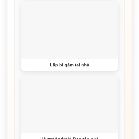
Lắp bi gầm tại nhà
Hỗ trợ Android Box tận nhà