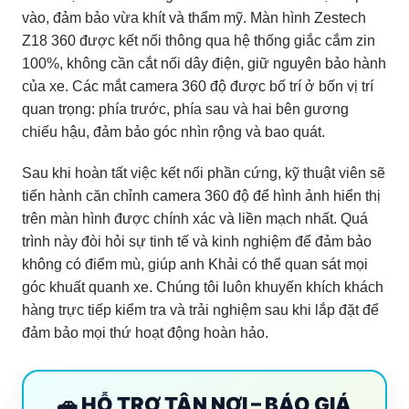
vào, đảm bảo vừa khít và thẩm mỹ. Màn hình Zestech
Z18 360 được kết nối thông qua hệ thống giắc cắm zin
100%, không cần cắt nối dây điện, giữ nguyên bảo hành
của xe. Các mắt camera 360 độ được bố trí ở bốn vị trí
quan trọng: phía trước, phía sau và hai bên gương
chiếu hậu, đảm bảo góc nhìn rộng và bao quát.
Sau khi hoàn tất việc kết nối phần cứng, kỹ thuật viên sẽ
tiến hành căn chỉnh camera 360 độ để hình ảnh hiển thị
trên màn hình được chính xác và liền mạch nhất. Quá
trình này đòi hỏi sự tinh tế và kinh nghiệm để đảm bảo
không có điểm mù, giúp anh Khải có thể quan sát mọi
góc khuất quanh xe. Chúng tôi luôn khuyến khích khách
hàng trực tiếp kiểm tra và trải nghiệm sau khi lắp đặt để
đảm bảo mọi thứ hoạt động hoàn hảo.
🚗 HỖ TRỢ TẬN NƠI – BÁO GIÁ