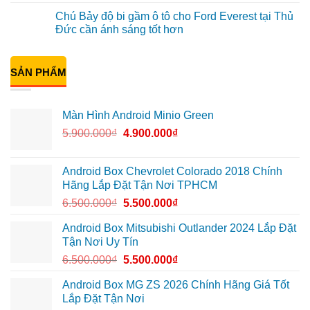
tại
Green
Khải
có
Chú Bảy độ bi gầm ô tô cho Ford Everest tại Thủ
Thủ
cho
lắp
bình
Đức
Honda
Màn
luận
Đức cần ánh sáng tốt hơn
vì
CR-
hình
ở
màn
V
ô
Anh
Không
zin
ở
tô
Đạt
có
giới
Quận
Minio
lắp
bình
hạn
12
Green
Android
SẢN PHẨM
luận
cho
box
ở
Suzuki
Geely
Chú
XL7
EX2
Bảy
tại
tại
độ
Màn Hình Android Minio Green
Quận
Quận
bi
9
1,
gầm
5.900.000
₫
4.900.000
₫
vì
nâng
ô
màn
cấp
tô
zin
giải
cho
thiếu
trí
Ford
tiện
Everest
Android Box Chevrolet Colorado 2018 Chính
ích
tại
Hãng Lắp Đặt Tận Nơi TPHCM
Thủ
Đức
6.500.000
₫
5.500.000
₫
cần
ánh
sáng
Android Box Mitsubishi Outlander 2024 Lắp Đặt
tốt
Tận Nơi Uy Tín
hơn
6.500.000
₫
5.500.000
₫
Android Box MG ZS 2026 Chính Hãng Giá Tốt
Lắp Đặt Tận Nơi