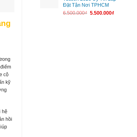
Đặt Tận Nơi TPHCM
6.500.000
₫
5.500.000
₫
âng
trong
c điểm
e cộ
ấn kỹ
ờng
i hệ
ản hồi
giúp