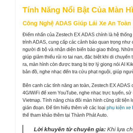
Tính Năng Nổi Bật Của Màn 
Công Nghệ ADAS Giúp Lái Xe An Toàn
Điểm nhấn của Zestech EX ADAS chính là hệ thống h
trình ADAS, cung cấp các cảnh báo quan trọng như 
người đi bộ và nhận diện biển báo giao thông. Những
giúp giảm thiểu rủi ro tai nạn, đặc biệt khi di chuyể
ra, màn hình còn được trang bị trợ lý giọng nói AI K
bản đồ, nghe nhạc đến tra cứu phạt nguội, giúp người
Bên cạnh các tính năng an toàn, Zestech EX ADAS còn
4G/WiFi để xem YouTube, nghe nhạc trực tuyến, sử
Vietmap. Tính năng chia đôi màn hình cũng rất tiệ
gián đoạn. Để tìm hiểu thêm về các loại
phụ kiện xe 
thể tham khảo thêm tại Thành Phát Auto.
Lời khuyên từ chuyên gia:
Khi lựa ch