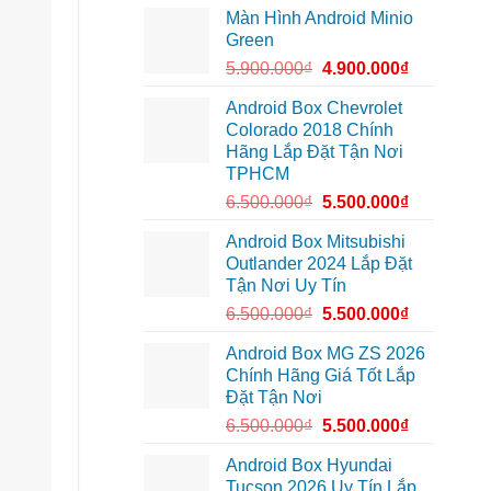
độ
vì
1,
Màn Hình Android Minio
bi
màn
nâng
gầm
zin
Green
cấp
ô
thiếu
giải
tô
tiện
5.900.000
₫
4.900.000
₫
trí
cho
ích
Ford
Everest
Android Box Chevrolet
tại
Colorado 2018 Chính
Thủ
Đức
Hãng Lắp Đặt Tận Nơi
cần
TPHCM
ánh
sáng
6.500.000
₫
5.500.000
₫
tốt
hơn
Android Box Mitsubishi
Outlander 2024 Lắp Đặt
Tận Nơi Uy Tín
6.500.000
₫
5.500.000
₫
Android Box MG ZS 2026
Chính Hãng Giá Tốt Lắp
Đặt Tận Nơi
6.500.000
₫
5.500.000
₫
Android Box Hyundai
Tucson 2026 Uy Tín Lắp