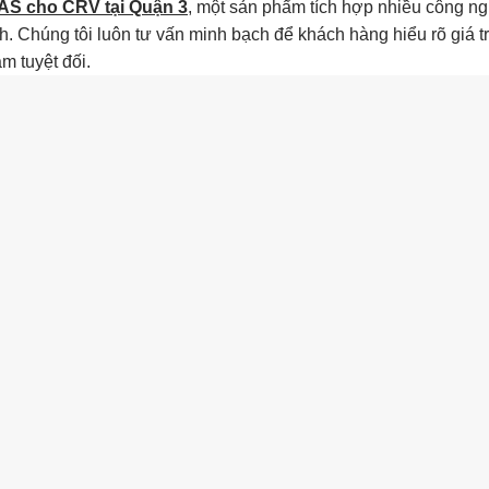
AS cho CRV tại Quận 3
, một sản phẩm tích hợp nhiều công n
rình. Chúng tôi luôn tư vấn minh bạch để khách hàng hiểu rõ giá tr
m tuyệt đối.