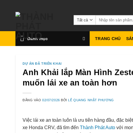
Bỏ
qua
Tìm
nội
kiếm:
dung
Danh mục
TRANG CHỦ
SẢ
DỰ ÁN ĐÃ TRIỂN KHAI
Anh Khải lắp Màn Hình Zest
muốn lái xe an toàn hơn
ĐĂNG VÀO
02/07/2026
BỞI
LÊ QUANG NHẬT PHƯƠNG
Việc lái xe an toàn luôn là ưu tiên hàng đầu, đặc bi
xe Honda CRV, đã tìm đến
Thành Phát Auto
với mon