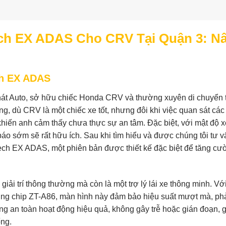
ech EX ADAS Cho CRV Tại Quận 3: N
ch EX ADAS
át Auto, sở hữu chiếc Honda CRV và thường xuyên di chuyển 
ng, dù CRV là một chiếc xe tốt, nhưng đôi khi việc quan sát cá
hiến anh cảm thấy chưa thực sự an tâm. Đặc biệt, với mật độ x
áo sớm sẽ rất hữu ích. Sau khi tìm hiểu và được chúng tôi tư v
ech EX ADAS, một phiên bản được thiết kế đặc biệt để tăng cư
iải trí thông thường mà còn là một trợ lý lái xe thông minh. Vớ
g chip ZT-A86, màn hình này đảm bảo hiệu suất mượt mà, ph
ng an toàn hoạt động hiệu quả, không gây trễ hoặc gián đoạn, 
ống.