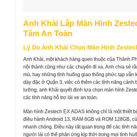
Anh Khải Lắp Màn Hình Zest
Tầm An Toàn
Lý Do Anh Khải Chọn Màn Hình Zeste
Anh Khải, một khách hàng quen thuộc của Thành Ph
nội thành cũng như các chuyến đi xa. Anh chia sẻ rằ
mù, hay những tình huống giao thông phức tạp vẫn k
dày đặc ở Quận 3, việc có thêm các tính năng cảnh b
lưỡng, anh Khải quyết định lựa chọn màn hình Zest
các tính năng hỗ trợ lái xe an toàn.
Màn hình Zestech EX ADAS không chỉ là một thiết bị g
điều hành Android 13, RAM 6GB và ROM 128GB, cùn
nhanh chóng. Điều này rất quan trọng để các tính nă
người lái có thể phản ứng kịp thời trong mọi tình hu