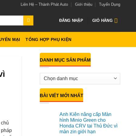
Liên Hệ – Thành Phát Auto
Giới thiệu
Tuyển Dụng
ĐĂNG NHẬP
GIỎ HÀNG
UYẾN MẠI
TỔNG HỢP PHỤ KIỆN
DANH MỤC SẢN PHẨM
vì
BÀI VIẾT MỚI NHẤT
Anh Kiên nâng cấp Màn
hình Minio Green cho
t chủ
Honda CRV tại Thủ Đức vì
i pháp
màn zin giới hạn