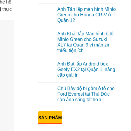
ghệ hỗ
Không
có
ị thực
Anh Tấn lắp màn hình Minio
bình
luận
Green cho Honda CR-V ở
ở
Quận 12
Anh
Kiên
Không
nâng
có
cấp
Anh Khải lắp Màn hình ô tô
bình
Màn
luận
Minio Green cho Suzuki
hình
ở
Minio
XL7 tại Quận 9 vì màn zin
Anh
Green
Tấn
thiếu tiện ích
cho
lắp
Honda
màn
Không
CRV
hình
có
tại
Anh Đạt lắp Android box
Minio
bình
Thủ
Green
luận
Geely EX2 tại Quận 1, nâng
Đức
ở
cho
vì
cấp giải trí
Anh
Honda
màn
Khải
CR-
Không
zin
lắp
V
có
giới
Màn
ở
Chú Bảy độ bi gầm ô tô cho
bình
hạn
hình
Quận
luận
Ford Everest tại Thủ Đức
ô
12
ở
tô
cần ánh sáng tốt hơn
Anh
Minio
Đạt
Green
Không
lắp
cho
có
Android
Suzuki
bình
box
SẢN PHẨM
XL7
luận
Geely
ở
tại
EX2
Chú
Quận
tại
Bảy
9
Quận