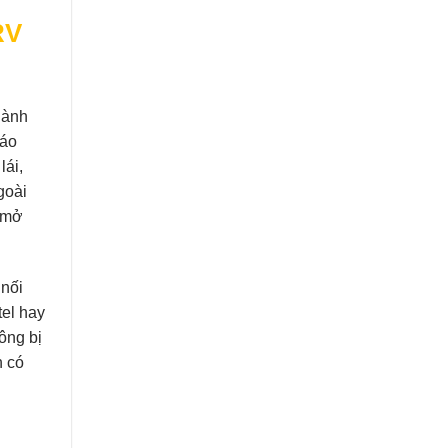
RV
hành
báo
lái,
goài
ừ mở
 nối
el hay
ông bị
h có