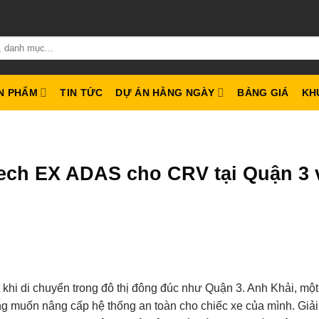
N PHẨM
TIN TỨC
DỰ ÁN HẰNG NGÀY
BẢNG GIÁ
KH
ech EX ADAS cho CRV tại Quận 3 
ệt khi di chuyển trong đô thị đông đúc như Quận 3. Anh Khải, mộ
g muốn nâng cấp hệ thống an toàn cho chiếc xe của mình. Giả