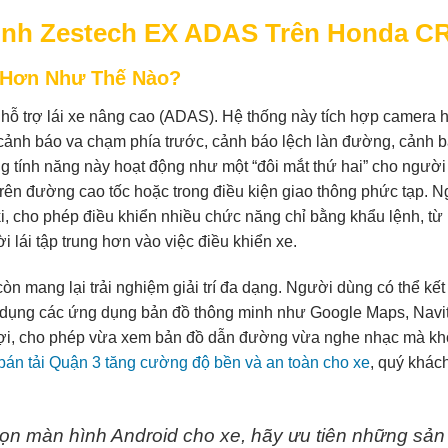
Hình Zestech EX ADAS Trên Honda C
 Hơn Như Thế Nào?
ỗ trợ lái xe nâng cao (ADAS). Hệ thống này tích hợp camera 
cảnh báo va chạm phía trước, cảnh báo lệch làn đường, cảnh 
 tính năng này hoạt động như một “đôi mắt thứ hai” cho người 
n trên đường cao tốc hoặc trong điều kiện giao thông phức tạp. N
iki, cho phép điều khiển nhiều chức năng chỉ bằng khẩu lệnh, t
 lái tập trung hơn vào việc điều khiển xe.
 mang lại trải nghiệm giải trí đa dạng. Người dùng có thể kết
 dụng các ứng dụng bản đồ thông minh như Google Maps, Navit
n lợi, cho phép vừa xem bản đồ dẫn đường vừa nghe nhạc mà kh
bán tải Quận 3 tăng cường độ bền và an toàn cho xe
, quý khác
ọn màn hình Android cho xe, hãy ưu tiên những sản