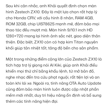
Sau khi cân nhắc, anh Khải quyết định chọn màn
hình Zestech ZX10. Đây là một lựa chọn rất hợp lý
cho Honda CRV, với cấu hình 8 nhân, RAM 4GB,
ROM 32GB, chip UIS7862S mạnh mẽ, đảm bảo mọi
thao tác đều mượt mà. Màn hình 9/10.1 inch HD
1280×720 mang lại hình ảnh sắc nét, giao diện thân
thiện. Đặc biệt, ZX10 còn có hợp kim Titan nguyên
khối giúp tản nhiệt tốt, tăng độ bền cho sản phẩm.
Một trong những điểm cộng lớn của Zestech ZX10 là
tích hợp trợ lý giọng nói AI Kiki, giúp anh Khải điều
khiển mọi thứ chỉ bằng khẩu lệnh, từ mở bản đồ,
nghe nhạc đến tra cứu phạt nguội, rất tiện lợi và an
toàn khi lái xe. Ngoài ra, tính năng OTA Auto Update
cũng đảm bảo màn hình luôn được cập nhật phần
mềm mới nhất, duy trì hiệu năng ổn định và bổ sung
thêm các tính năng hiện đại.