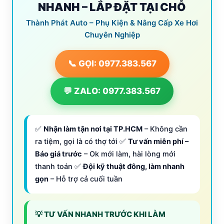
NHANH – LẮP ĐẶT TẠI CHỖ
Thành Phát Auto – Phụ Kiện & Nâng Cấp Xe Hơi
Chuyên Nghiệp
📞 GỌI: 0977.383.567
💬 ZALO: 0977.383.567
✅
Nhận làm tận nơi tại TP.HCM
– Không cần
ra tiệm, gọi là có thợ tới ✅
Tư vấn miễn phí –
Báo giá trước
– Ok mới làm, hài lòng mới
thanh toán ✅
Đội kỹ thuật đông, làm nhanh
gọn
– Hỗ trợ cả cuối tuần
💡 TƯ VẤN NHANH TRƯỚC KHI LÀM