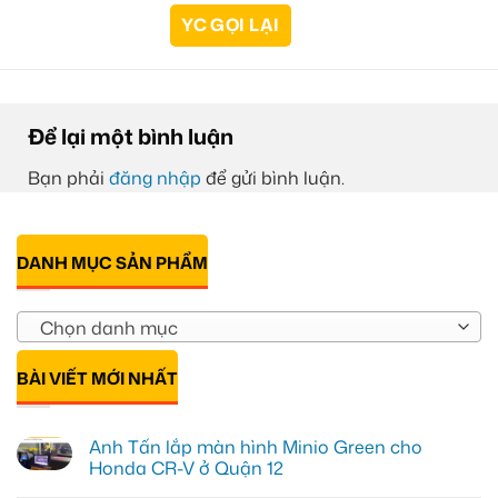
Để lại một bình luận
Bạn phải
đăng nhập
để gửi bình luận.
DANH MỤC SẢN PHẨM
Chọn danh mục
BÀI VIẾT MỚI NHẤT
Anh Tấn lắp màn hình Minio Green cho
Honda CR-V ở Quận 12
Không