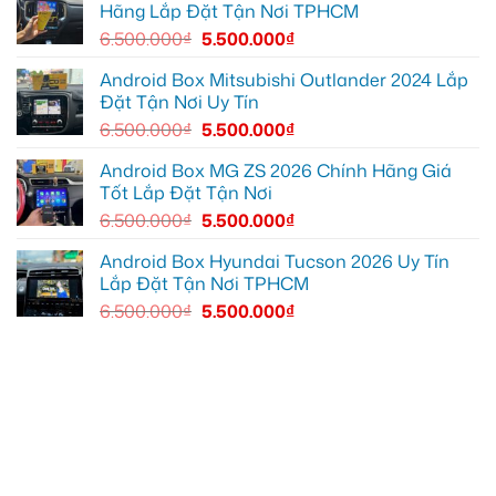
Hãng Lắp Đặt Tận Nơi TPHCM
tốt
Quận
hơn
12
6.500.000
₫
5.500.000
₫
để
ghi
lại
Android Box Mitsubishi Outlander 2024 Lắp
mọi
Đặt Tận Nơi Uy Tín
cung
đường
6.500.000
₫
5.500.000
₫
Android Box MG ZS 2026 Chính Hãng Giá
Tốt Lắp Đặt Tận Nơi
6.500.000
₫
5.500.000
₫
Android Box Hyundai Tucson 2026 Uy Tín
Lắp Đặt Tận Nơi TPHCM
6.500.000
₫
5.500.000
₫