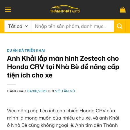
Bỏ
qua
nội
Tìm
dung
kiếm:
DỰ ÁN ĐÃ TRIỂN KHAI
Anh Khải lắp màn hình Zestech cho
Honda CRV tại Nhà Bè để nâng cấp
tiện ích cho xe
ĐĂNG VÀO
04/06/2026
BỞI
VÕ TẤN VŨ
Việc nâng cấp tiện ích cho chiếc Honda CRV của
mình là mong muốn của nhiều chủ xe, và anh Khải
ở Nhà Bè cũng không ngoại lệ. Anh tìm đến Thành