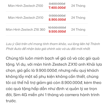
8.400.000đ
Màn Hình Zestech Z100
24 Tháng
7.400.000đ
9.900.000đ
Màn Hình Zestech ZX10
24 Tháng
8.900.000đ
10.500.000đ
Màn Hình Zestech Z18 360
24 Tháng
9.500.000đ
Lưu ý: Giá trên chỉ mang tính tham khảo, vui lòng liên hệ Thành
Phát Auto để nhận báo giá chính xác và ưu đãi mới nhất.
Chúng tôi luôn minh bạch về giá cả và các gói quà
tặng. Ví dụ, với màn hình Zestech ZX10 anh Khải lựa
chọn, giá gốc là 9.900.000đ, nhưng nếu quý khách
không lấy một số phụ kiện không cần thiết, chúng
tôi có thể hỗ trợ giảm giá còn 8.900.000đ, kèm theo
các quà tặng hấp dẫn như định vị quản lý xe trọn
đời, Sim 4G miễn phí 1 tháng và camera hành trình
trước.