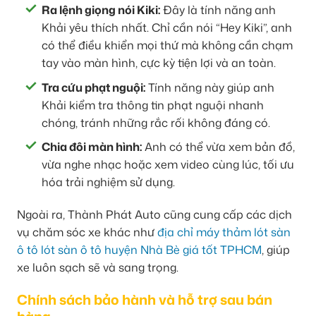
Ra lệnh giọng nói Kiki:
Đây là tính năng anh
Khải yêu thích nhất. Chỉ cần nói “Hey Kiki”, anh
có thể điều khiển mọi thứ mà không cần chạm
tay vào màn hình, cực kỳ tiện lợi và an toàn.
Tra cứu phạt nguội:
Tính năng này giúp anh
Khải kiểm tra thông tin phạt nguội nhanh
chóng, tránh những rắc rối không đáng có.
Chia đôi màn hình:
Anh có thể vừa xem bản đồ,
vừa nghe nhạc hoặc xem video cùng lúc, tối ưu
hóa trải nghiệm sử dụng.
Ngoài ra, Thành Phát Auto cũng cung cấp các dịch
vụ chăm sóc xe khác như
địa chỉ máy thảm lót sàn
ô tô lót sàn ô tô huyện Nhà Bè giá tốt TPHCM
, giúp
xe luôn sạch sẽ và sang trọng.
Chính sách bảo hành và hỗ trợ sau bán