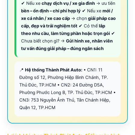
✔ Nếu xe
chạy dịch vụ / xe gia đình
→ ưu tiên
bền – ổn định – chi phí hợp lý
✔ Nếu xe
mới /
xe cá nhân / xe cao cấp
→ chọn
giải pháp cao
cấp, đẹp và trải nghiệm tốt
✔ Có thể
lắp
theo nhu cầu, làm từng phần hoặc trọn gói
✔
Chưa biết chọn gì? →
Gửi hình xe, nhân viên
tư vấn đúng giải pháp – đúng ngân sách
📍
Hệ thống Thành Phát Auto:
• CN1: 11
Đường số 12, Phường Hiệp Bình Chánh, TP.
Thủ Đức, TP.HCM • CN2: 24 Đường D5A,
Phường Phước Long B, TP. Thủ Đức, TP.HCM •
CN3: 753 Nguyễn Ảnh Thủ, Tân Chánh Hiệp,
Quận 12, TP.HCM