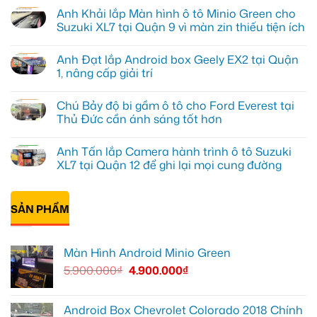
có
Anh Khải lắp Màn hình ô tô Minio Green cho
bình
luận
Suzuki XL7 tại Quận 9 vì màn zin thiếu tiện ích
ở
Anh
Không
Tấn
có
Anh Đạt lắp Android box Geely EX2 tại Quận
lắp
bình
màn
luận
1, nâng cấp giải trí
hình
ở
Minio
Anh
Không
Green
Khải
có
Chú Bảy độ bi gầm ô tô cho Ford Everest tại
cho
lắp
bình
Honda
Màn
luận
Thủ Đức cần ánh sáng tốt hơn
CR-
hình
ở
V
ô
Anh
Không
ở
tô
Đạt
có
Anh Tấn lắp Camera hành trình ô tô Suzuki
Quận
Minio
lắp
bình
12
Green
Android
luận
XL7 tại Quận 12 để ghi lại mọi cung đường
cho
box
ở
Suzuki
Geely
Chú
Không
XL7
EX2
Bảy
có
tại
tại
độ
bình
Quận
Quận
bi
SẢN PHẨM
luận
9
1,
gầm
ở
vì
nâng
ô
Anh
màn
cấp
tô
Tấn
zin
giải
cho
lắp
Màn Hình Android Minio Green
thiếu
trí
Ford
Camera
tiện
Everest
hành
5.900.000
₫
4.900.000
₫
ích
tại
trình
Thủ
ô
Đức
tô
cần
Suzuki
ánh
XL7
Android Box Chevrolet Colorado 2018 Chính
sáng
tại