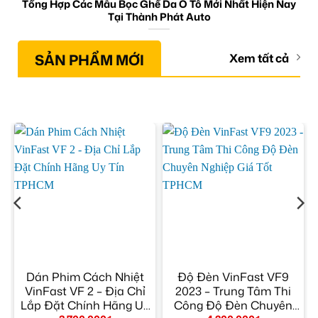
Tổng Hợp Các Mẫu Bọc Ghế Da Ô Tô Mới Nhất Hiện Nay
Tại Thành Phát Auto
SẢN PHẨM MỚI
Xem tất cả
n
Dán Phim Cách Nhiệt
Độ Đèn VinFast VF9
VinFast VF 2 – Địa Chỉ
2023 – Trung Tâm Thi
Lắp Đặt Chính Hãng Uy
Công Độ Đèn Chuyên