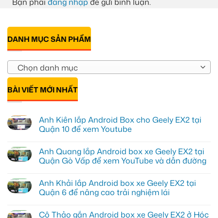
Bạn phải
đăng nhập
để gửi bình luận.
DANH MỤC SẢN PHẨM
Chọn danh mục
BÀI VIẾT MỚI NHẤT
Anh Kiên lắp Android Box cho Geely EX2 tại
Quận 10 để xem Youtube
Không
có
Anh Quang lắp Android box xe Geely EX2 tại
bình
luận
Quận Gò Vấp để xem YouTube và dẫn đường
ở
Anh
Không
Kiên
có
Anh Khải lắp Android box xe Geely EX2 tại
lắp
bình
Android
luận
Quận 6 để nâng cao trải nghiệm lái
Box
ở
cho
Anh
Không
Geely
Quang
có
Cô Thảo gắn Android box xe Geely EX2 ở Hóc
EX2
lắp
bình