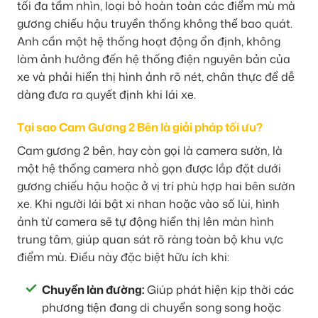
tối đa tầm nhìn, loại bỏ hoàn toàn các điểm mù mà
gương chiếu hậu truyền thống không thể bao quát.
Anh cần một hệ thống hoạt động ổn định, không
làm ảnh hưởng đến hệ thống điện nguyên bản của
xe và phải hiển thị hình ảnh rõ nét, chân thực để dễ
dàng đưa ra quyết định khi lái xe.
Tại sao Cam Gương 2 Bên là giải pháp tối ưu?
Cam gương 2 bên, hay còn gọi là camera sườn, là
một hệ thống camera nhỏ gọn được lắp đặt dưới
gương chiếu hậu hoặc ở vị trí phù hợp hai bên sườn
xe. Khi người lái bật xi nhan hoặc vào số lùi, hình
ảnh từ camera sẽ tự động hiển thị lên màn hình
trung tâm, giúp quan sát rõ ràng toàn bộ khu vực
điểm mù. Điều này đặc biệt hữu ích khi:
Chuyển làn đường:
Giúp phát hiện kịp thời các
phương tiện đang di chuyển song song hoặc