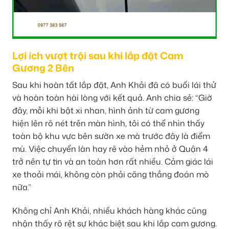
Lợi ích vượt trội sau khi lắp đặt Cam
Gương 2 Bên
Sau khi hoàn tất lắp đặt, Anh Khải đã có buổi lái thử
và hoàn toàn hài lòng với kết quả. Anh chia sẻ: “Giờ
đây, mỗi khi bật xi nhan, hình ảnh từ cam gương
hiện lên rõ nét trên màn hình, tôi có thể nhìn thấy
toàn bộ khu vực bên sườn xe mà trước đây là điểm
mù. Việc chuyển làn hay rẽ vào hẻm nhỏ ở Quận 4
trở nên tự tin và an toàn hơn rất nhiều. Cảm giác lái
xe thoải mái, không còn phải căng thẳng đoán mò
nữa.”
Không chỉ Anh Khải, nhiều khách hàng khác cũng
nhận thấy rõ rệt sự khác biệt sau khi lắp cam gương.