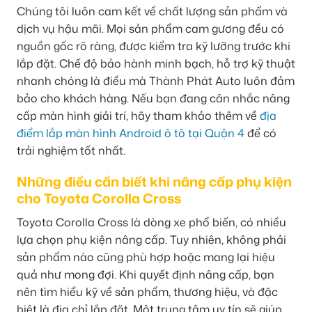
Chúng tôi luôn cam kết về chất lượng sản phẩm và
dịch vụ hậu mãi. Mọi sản phẩm cam gương đều có
nguồn gốc rõ ràng, được kiểm tra kỹ lưỡng trước khi
lắp đặt. Chế độ bảo hành minh bạch, hỗ trợ kỹ thuật
nhanh chóng là điều mà Thành Phát Auto luôn đảm
bảo cho khách hàng. Nếu bạn đang cân nhắc nâng
cấp màn hình giải trí, hãy tham khảo thêm về
địa
điểm lắp màn hình Android ô tô tại Quận 4
để có
trải nghiệm tốt nhất.
Những điều cần biết khi nâng cấp phụ kiện
cho Toyota Corolla Cross
Toyota Corolla Cross là dòng xe phổ biến, có nhiều
lựa chọn phụ kiện nâng cấp. Tuy nhiên, không phải
sản phẩm nào cũng phù hợp hoặc mang lại hiệu
quả như mong đợi. Khi quyết định nâng cấp, bạn
nên tìm hiểu kỹ về sản phẩm, thương hiệu, và đặc
biệt là địa chỉ lắp đặt. Một trung tâm uy tín sẽ giúp