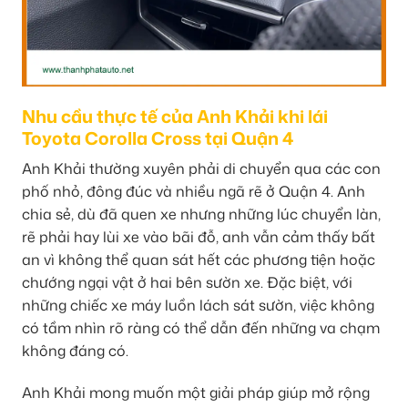
Nhu cầu thực tế của Anh Khải khi lái
Toyota Corolla Cross tại Quận 4
Anh Khải thường xuyên phải di chuyển qua các con
phố nhỏ, đông đúc và nhiều ngã rẽ ở Quận 4. Anh
chia sẻ, dù đã quen xe nhưng những lúc chuyển làn,
rẽ phải hay lùi xe vào bãi đỗ, anh vẫn cảm thấy bất
an vì không thể quan sát hết các phương tiện hoặc
chướng ngại vật ở hai bên sườn xe. Đặc biệt, với
những chiếc xe máy luồn lách sát sườn, việc không
có tầm nhìn rõ ràng có thể dẫn đến những va chạm
không đáng có.
Anh Khải mong muốn một giải pháp giúp mở rộng