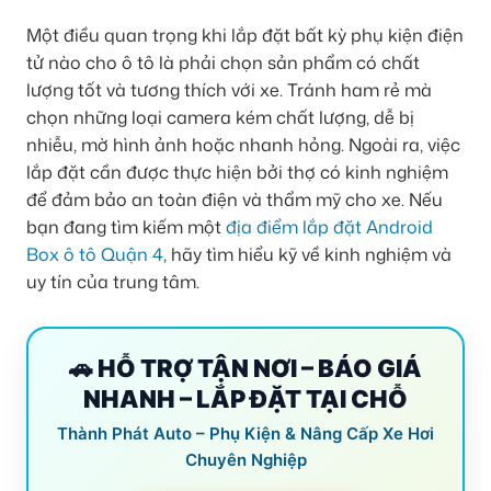
Một điều quan trọng khi lắp đặt bất kỳ phụ kiện điện
tử nào cho ô tô là phải chọn sản phẩm có chất
lượng tốt và tương thích với xe. Tránh ham rẻ mà
chọn những loại camera kém chất lượng, dễ bị
nhiễu, mờ hình ảnh hoặc nhanh hỏng. Ngoài ra, việc
lắp đặt cần được thực hiện bởi thợ có kinh nghiệm
để đảm bảo an toàn điện và thẩm mỹ cho xe. Nếu
bạn đang tìm kiếm một
địa điểm lắp đặt Android
Box ô tô Quận 4
, hãy tìm hiểu kỹ về kinh nghiệm và
uy tín của trung tâm.
🚗 HỖ TRỢ TẬN NƠI – BÁO GIÁ
NHANH – LẮP ĐẶT TẠI CHỖ
Thành Phát Auto – Phụ Kiện & Nâng Cấp Xe Hơi
Chuyên Nghiệp