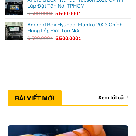
Lắp Đặt Tận Nơi TPHCM
6.500.000
₫
5.500.000
₫
Android Box Hyundai Elantra 2023 Chính
Hãng Lắp Đặt Tận Nơi
6.500.000
₫
5.500.000
₫
BÀI VIẾT MỚI
Xem tất cả