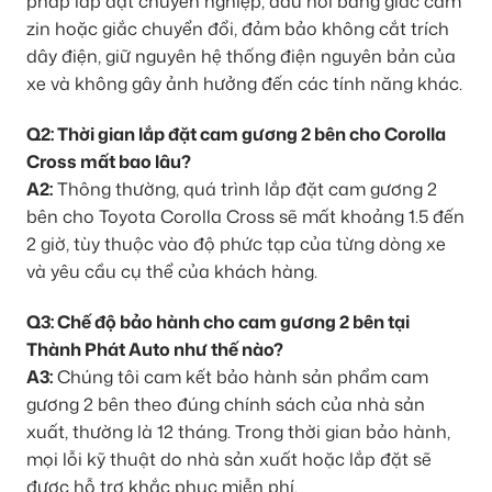
pháp lắp đặt chuyên nghiệp, đấu nối bằng giắc cắm
zin hoặc giắc chuyển đổi, đảm bảo không cắt trích
dây điện, giữ nguyên hệ thống điện nguyên bản của
xe và không gây ảnh hưởng đến các tính năng khác.
Q2: Thời gian lắp đặt cam gương 2 bên cho Corolla
Cross mất bao lâu?
A2:
Thông thường, quá trình lắp đặt cam gương 2
bên cho Toyota Corolla Cross sẽ mất khoảng 1.5 đến
2 giờ, tùy thuộc vào độ phức tạp của từng dòng xe
và yêu cầu cụ thể của khách hàng.
Q3: Chế độ bảo hành cho cam gương 2 bên tại
Thành Phát Auto như thế nào?
A3:
Chúng tôi cam kết bảo hành sản phẩm cam
gương 2 bên theo đúng chính sách của nhà sản
xuất, thường là 12 tháng. Trong thời gian bảo hành,
mọi lỗi kỹ thuật do nhà sản xuất hoặc lắp đặt sẽ
được hỗ trợ khắc phục miễn phí.