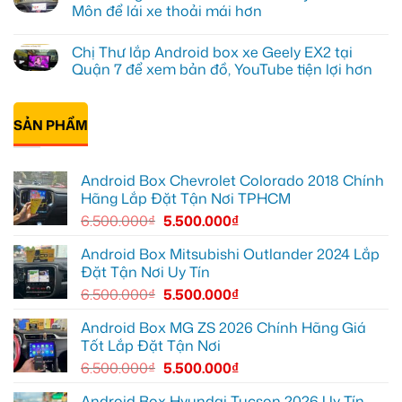
tại
Android
luận
Môn để lái xe thoải mái hơn
Quận
box
ở
10
xe
Anh
Không
để
Geely
Khải
có
Chị Thư lắp Android box xe Geely EX2 tại
xem
EX2
lắp
bình
Youtube
tại
Android
luận
Quận 7 để xem bản đồ, YouTube tiện lợi hơn
Quận
box
ở
Gò
xe
Cô
Không
Vấp
Geely
Thảo
có
để
EX2
gắn
bình
xem
tại
Android
SẢN PHẨM
luận
YouTube
Quận
box
ở
và
6
xe
Chị
dẫn
để
Geely
Thư
đường
nâng
EX2
lắp
Android Box Chevrolet Colorado 2018 Chính
cao
ở
Android
trải
Hóc
box
Hãng Lắp Đặt Tận Nơi TPHCM
nghiệm
Môn
xe
lái
để
Geely
6.500.000
₫
5.500.000
₫
lái
EX2
xe
tại
thoải
Quận
Android Box Mitsubishi Outlander 2024 Lắp
mái
7
Đặt Tận Nơi Uy Tín
hơn
để
xem
6.500.000
₫
5.500.000
₫
bản
đồ,
YouTube
Android Box MG ZS 2026 Chính Hãng Giá
tiện
Tốt Lắp Đặt Tận Nơi
lợi
hơn
6.500.000
₫
5.500.000
₫
Android Box Hyundai Tucson 2026 Uy Tín