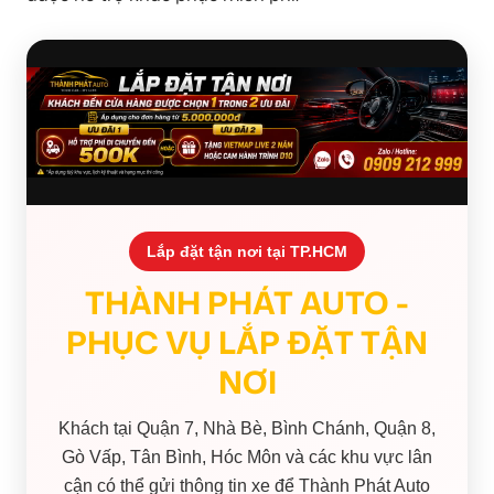
Lắp đặt tận nơi tại TP.HCM
THÀNH PHÁT AUTO -
PHỤC VỤ LẮP ĐẶT TẬN
NƠI
Khách tại Quận 7, Nhà Bè, Bình Chánh, Quận 8,
Gò Vấp, Tân Bình, Hóc Môn và các khu vực lân
cận có thể gửi thông tin xe để Thành Phát Auto