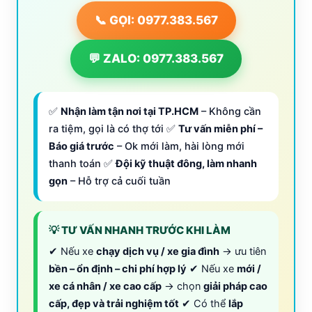
📞 GỌI: 0977.383.567
💬 ZALO: 0977.383.567
✅
Nhận làm tận nơi tại TP.HCM
– Không cần
ra tiệm, gọi là có thợ tới ✅
Tư vấn miễn phí –
Báo giá trước
– Ok mới làm, hài lòng mới
thanh toán ✅
Đội kỹ thuật đông, làm nhanh
gọn
– Hỗ trợ cả cuối tuần
💡 TƯ VẤN NHANH TRƯỚC KHI LÀM
✔ Nếu xe
chạy dịch vụ / xe gia đình
→ ưu tiên
bền – ổn định – chi phí hợp lý
✔ Nếu xe
mới /
xe cá nhân / xe cao cấp
→ chọn
giải pháp cao
cấp, đẹp và trải nghiệm tốt
✔ Có thể
lắp