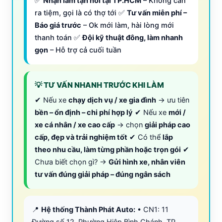
✅
Nhận làm tận nơi tại TP.HCM
– Không cần
ra tiệm, gọi là có thợ tới ✅
Tư vấn miễn phí –
Báo giá trước
– Ok mới làm, hài lòng mới
thanh toán ✅
Đội kỹ thuật đông, làm nhanh
gọn
– Hỗ trợ cả cuối tuần
💡 TƯ VẤN NHANH TRƯỚC KHI LÀM
✔ Nếu xe
chạy dịch vụ / xe gia đình
→ ưu tiên
bền – ổn định – chi phí hợp lý
✔ Nếu xe
mới /
xe cá nhân / xe cao cấp
→ chọn
giải pháp cao
cấp, đẹp và trải nghiệm tốt
✔ Có thể
lắp
theo nhu cầu, làm từng phần hoặc trọn gói
✔
Chưa biết chọn gì? →
Gửi hình xe, nhân viên
tư vấn đúng giải pháp – đúng ngân sách
📍
Hệ thống Thành Phát Auto:
• CN1: 11