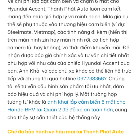
Về chi phí lắp đặt cảm biến va chạm 6 mắt cho
Hyundai Accent, Thành Phát Auto luôn cam kết
mang đến mức giá hợp lý và minh bạch. Mức giá cụ
thể sẽ phụ thuộc vào thương hiệu cảm biến (ví dụ:
Steelmate, Vietmap), các tính năng đi kèm (hiển thị
trên màn hình zin hay màn hình rời, có tích hợp
camera lùi hay không), và thời điểm khuyến mãi. Để
nhận được báo giá chính xác và tư vấn chi tiết nhất
phù hợp với nhu cầu của chiếc Hyundai Accent của
bạn, Anh Khải và các chủ xe khác có thể liên hệ trực
tiếp với chúng tôi qua hotline
0977383567
. Chúng
tôi sẽ tư vấn cấu hình sản phẩm tối ưu nhất, đảm
bảo hiệu quả và chi phí hợp lý. Một trường hợp
tương tự khác là
anh khai lắp cảm biến 6 mắt cho
Honda BRV tại Quận 2 để đỗ xe an toàn hơn
, cũng
cho thấy sự cần thiết của hệ thống này.
Chế độ bảo hành và hậu mãi tại Thành Phát Auto