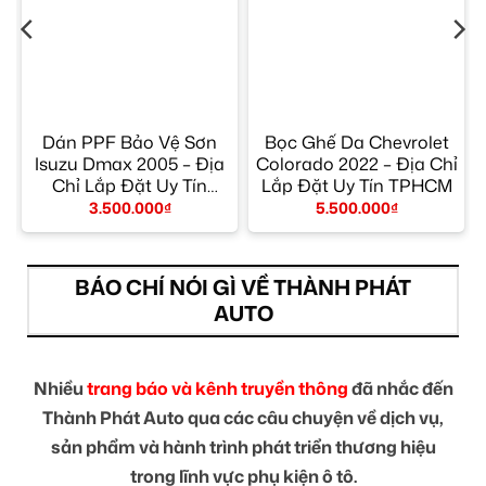
Dán PPF Bảo Vệ Sơn
Bọc Ghế Da Chevrolet
Isuzu Dmax 2005 – Địa
Colorado 2022 – Địa Chỉ
Chỉ Lắp Đặt Uy Tín
Lắp Đặt Uy Tín TPHCM
TPHCM
3.500.000
₫
5.500.000
₫
BÁO CHÍ NÓI GÌ VỀ THÀNH PHÁT
AUTO
Nhiều
trang báo và kênh truyền thông
đã nhắc đến
Thành Phát Auto qua các câu chuyện về dịch vụ,
sản phẩm và hành trình phát triển thương hiệu
trong lĩnh vực phụ kiện ô tô.