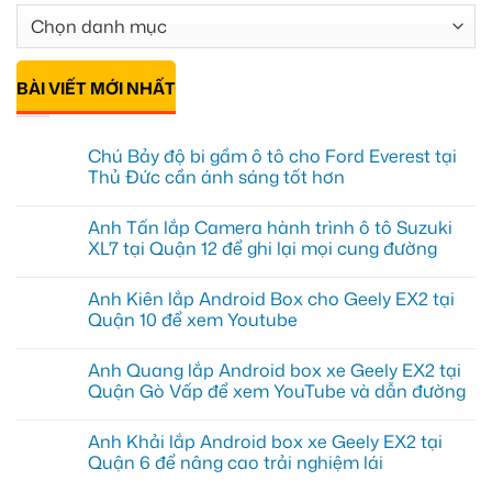
BÀI VIẾT MỚI NHẤT
Chú Bảy độ bi gầm ô tô cho Ford Everest tại
Thủ Đức cần ánh sáng tốt hơn
Không
có
Anh Tấn lắp Camera hành trình ô tô Suzuki
bình
luận
XL7 tại Quận 12 để ghi lại mọi cung đường
ở
Chú
Không
Bảy
có
Anh Kiên lắp Android Box cho Geely EX2 tại
độ
bình
bi
luận
Quận 10 để xem Youtube
gầm
ở
ô
Anh
Không
tô
Tấn
có
Anh Quang lắp Android box xe Geely EX2 tại
cho
lắp
bình
Ford
Camera
luận
Quận Gò Vấp để xem YouTube và dẫn đường
Everest
hành
ở
tại
trình
Anh
Không
Thủ
ô
Kiên
có
Anh Khải lắp Android box xe Geely EX2 tại
Đức
tô
lắp
bình
cần
Suzuki
Android
luận
Quận 6 để nâng cao trải nghiệm lái
ánh
XL7
Box
ở
sáng
tại
cho
Anh
Không