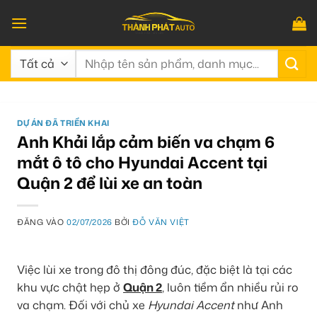
Bỏ
qua
nội
Tìm
dung
kiếm:
DỰ ÁN ĐÃ TRIỂN KHAI
Anh Khải lắp cảm biến va chạm 6
mắt ô tô cho Hyundai Accent tại
Quận 2 để lùi xe an toàn
ĐĂNG VÀO
02/07/2026
BỞI
ĐỖ VĂN VIỆT
Việc lùi xe trong đô thị đông đúc, đặc biệt là tại các
khu vực chật hẹp ở
Quận 2
, luôn tiềm ẩn nhiều rủi ro
va chạm. Đối với chủ xe
Hyundai Accent
như Anh