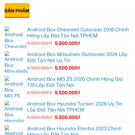
tốt
Quận
Geely
Quang
có
hơn
12
EX2
lắp
bình
để
tại
Android
SẢN PHẨM
luận
ghi
Quận
box
ở
lại
10
xe
Anh
mọi
để
Geely
Khải
cung
xem
EX2
lắp
Android Box Chevrolet Colorado 2018 Chính
đường
Youtube
tại
Android
Quận
box
Hãng Lắp Đặt Tận Nơi TPHCM
Gò
xe
Vấp
Geely
6.500.000
₫
5.500.000
₫
để
EX2
xem
tại
YouTube
Quận
Android Box Mitsubishi Outlander 2024 Lắp
và
6
Đặt Tận Nơi Uy Tín
dẫn
để
đường
nâng
6.500.000
₫
5.500.000
₫
cao
trải
nghiệm
Android Box MG ZS 2026 Chính Hãng Giá
lái
Tốt Lắp Đặt Tận Nơi
6.500.000
₫
5.500.000
₫
Android Box Hyundai Tucson 2026 Uy Tín
Lắp Đặt Tận Nơi TPHCM
6.500.000
₫
5.500.000
₫
Android Box Hyundai Elantra 2023 Chính
Hãng Lắp Đặt Tận Nơi