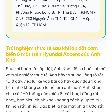
Đường số 12, Phường Hiệp Bình Chánh, TP.
Thủ Đức, TP.HCM • CN2: 24 Đường D5A,
Phường Phước Long B, TP. Thủ Đức, TP.HCM •
CN3: 753 Nguyễn Ảnh Thủ, Tân Chánh Hiệp,
Quận 12, TP.HCM
Trải nghiệm thực tế sau khi lắp đặt cảm
biến 6 mắt trên Hyundai Accent của Anh
Khải
Sau khi hoàn tất lắp đặt, Anh Khải đã có buổi lái thử
và trải nghiệm thực tế. Anh bày tỏ sự hài lòng rõ rệt.
“Giờ đây, việc lùi xe vào bãi đỗ hay quay đầu trong
hẻm nhỏ không còn là nỗi ám ảnh nữa,” Anh Khải
chia sẻ. “Hệ thống cảm biến 6 mắt hoạt động rất
nhạy, báo hiệu chính xác khoảng cách, giúp tôi tự
tin hơn rất nhiều. Đặc biệt là hai mắt phía trước, rất