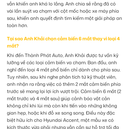
vẫn khiến anh khá lo lắng. Anh chia sẻ rằng đã có
vài lần suýt va chạm với cột mốc hoặc xe máy phía
sau, khiến anh quyết định tìm kiếm một giải pháp an
toàn hơn.
Tại sao Anh Khải chọn cảm biến 6 mắt thay vì loại 4
mắt?
Khi đến Thành Phát Auto, Anh Khải được tư vấn kỹ
lưỡng về các loại cảm biến va chạm. Ban đầu, anh
nghĩ đến loại 4 mắt phổ biến chỉ dành cho phía sau.
Tuy nhiên, sau khi nghe phân tích từ kỹ thuật viên,
anh nhận ra rằng việc có thêm 2 mắt cảm biến phía
trước sẽ mang lại lợi ích vượt trội. Cảm biến 6 mắt (2
mắt trước và 4 mắt sau) giúp cảnh báo vật cản
không chỉ khi lùi mà còn khi tiến vào những không
gian hẹp, hoặc khi đỗ xe song song. Điều này đặc
biệt hữu ích cho Hyundai Accent, một mẫu xe có
kích thước vừa phải nhưng vẫn cần sự hỗ trợ tối đa