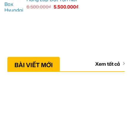
6.500.000
₫
5.500.000
₫
BÀI VIẾT MỚI
Xem tất cả