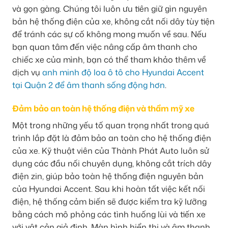
và gọn gàng. Chúng tôi luôn ưu tiên giữ gìn nguyên
bản hệ thống điện của xe, không cắt nối dây tùy tiện
để tránh các sự cố không mong muốn về sau. Nếu
bạn quan tâm đến việc nâng cấp âm thanh cho
chiếc xe của mình, bạn có thể tham khảo thêm về
dịch vụ
anh minh độ loa ô tô cho Hyundai Accent
tại Quận 2 để âm thanh sống động hơn
.
Đảm bảo an toàn hệ thống điện và thẩm mỹ xe
Một trong những yếu tố quan trọng nhất trong quá
trình lắp đặt là đảm bảo an toàn cho hệ thống điện
của xe. Kỹ thuật viên của Thành Phát Auto luôn sử
dụng các đầu nối chuyên dụng, không cắt trích dây
điện zin, giúp bảo toàn hệ thống điện nguyên bản
của Hyundai Accent. Sau khi hoàn tất việc kết nối
điện, hệ thống cảm biến sẽ được kiểm tra kỹ lưỡng
bằng cách mô phỏng các tình huống lùi và tiến xe
với vật cản giả định. Màn hình hiển thị và âm thanh