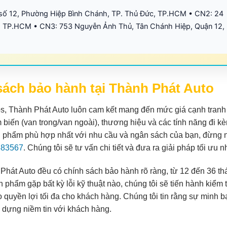
số 12, Phường Hiệp Bình Chánh, TP. Thủ Đức, TP.HCM • CN2: 24
 TP.HCM • CN3: 753 Nguyễn Ảnh Thủ, Tân Chánh Hiệp, Quận 12,
sách bảo hành tại Thành Phát Auto
ltos, Thành Phát Auto luôn cam kết mang đến mức giá cạnh tranh
 biến (van trong/van ngoài), thương hiệu và các tính năng đi k
n phẩm phù hợp nhất với nhu cầu và ngân sách của bạn, đừng 
383567
. Chúng tôi sẽ tư vấn chi tiết và đưa ra giải pháp tối ưu n
Phát Auto đều có chính sách bảo hành rõ ràng, từ 12 đến 36 th
 phẩm gặp bất kỳ lỗi kỹ thuật nào, chúng tôi sẽ tiến hành kiểm t
quyền lợi tối đa cho khách hàng. Chúng tôi tin rằng sự minh b
y dựng niềm tin với khách hàng.