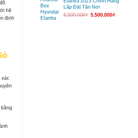
Elantra 2023 Chính Hãng
 độ
Lắp Đặt Tận Nơi
với hệ
6.500.000
₫
5.500.000
₫
ổn định
Gò
à xác
chuyên
ế bằng
hành