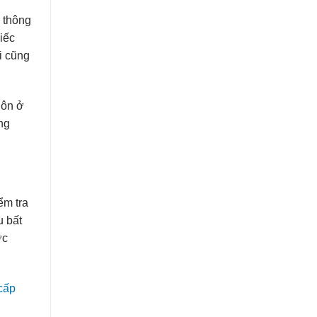
c thông
liếc
i cũng
uôn ở
ng
ểm tra
u bất
ợc
cấp