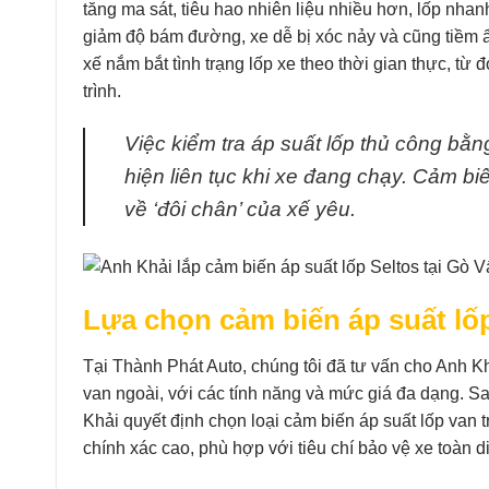
tăng ma sát, tiêu hao nhiên liệu nhiều hơn, lốp nhan
giảm độ bám đường, xe dễ bị xóc nảy và cũng tiềm ẩn
xế nắm bắt tình trạng lốp xe theo thời gian thực, từ 
trình.
Việc kiểm tra áp suất lốp thủ công bằn
hiện liên tục khi xe đang chạy. Cảm biế
về ‘đôi chân’ của xế yêu.
Lựa chọn cảm biến áp suất lố
Tại Thành Phát Auto, chúng tôi đã tư vấn cho Anh Kh
van ngoài, với các tính năng và mức giá đa dạng. S
Khải quyết định chọn loại cảm biến áp suất lốp van 
chính xác cao, phù hợp với tiêu chí bảo vệ xe toàn d