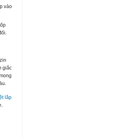
ợp vào
lốp
ối.
zin
m giắc
g mong
ầu.
ệt lắp
e.