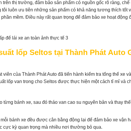
ín trên thị trường, đảm bảo sản phẩm có nguồn gốc rõ ràng, chế
 tôi luôn ưu tiên những sản phẩm có khả năng tương thích tốt 
ột phần mềm. Điều này rất quan trọng để đảm bảo xe hoạt động 
 suất lốp Seltos tại Thành Phát Auto 
t viên của Thành Phát Auto đã tiến hành kiểm tra tổng thể xe v
p suất lốp van trong cho Seltos được thực hiện một cách tỉ mỉ và 
áo từng bánh xe, sau đó tháo van cao su nguyên bản và thay th
 mỗi bánh xe đều được cân bằng động lại để đảm bảo xe vận 
ớc cực kỳ quan trọng mà nhiều nơi thường bỏ qua.