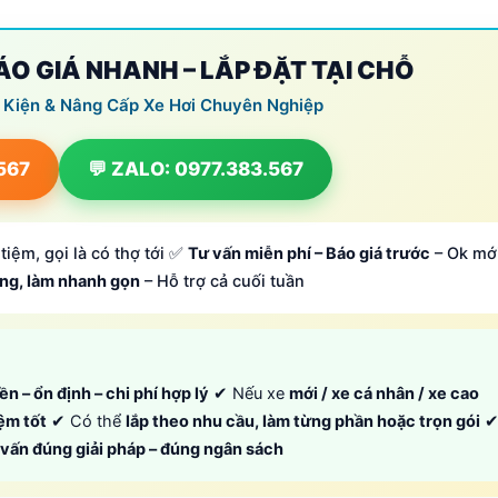
BÁO GIÁ NHANH – LẮP ĐẶT TẠI CHỖ
 Kiện & Nâng Cấp Xe Hơi Chuyên Nghiệp
.567
💬 ZALO: 0977.383.567
tiệm, gọi là có thợ tới ✅
Tư vấn miễn phí – Báo giá trước
– Ok mớ
ông, làm nhanh gọn
– Hỗ trợ cả cuối tuần
ền – ổn định – chi phí hợp lý
✔ Nếu xe
mới / xe cá nhân / xe cao
iệm tốt
✔ Có thể
lắp theo nhu cầu, làm từng phần hoặc trọn gói
ư vấn đúng giải pháp – đúng ngân sách