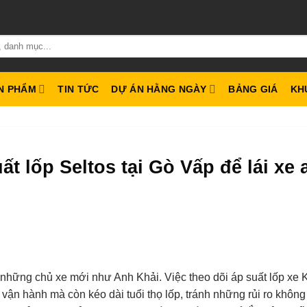
N PHẨM
TIN TỨC
DỰ ÁN HẰNG NGÀY
BẢNG GIÁ
KH
t lốp Seltos tại Gò Vấp để lái xe 
i những chủ xe mới như Anh Khải. Việc theo dõi áp suất lốp xe 
 vận hành mà còn kéo dài tuổi thọ lốp, tránh những rủi ro khôn