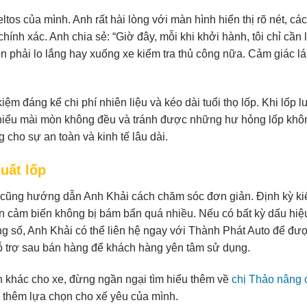
eltos của mình. Anh rất hài lòng với màn hình hiển thị rõ nét, cá
chính xác. Anh chia sẻ: “Giờ đây, mỗi khi khởi hành, tôi chỉ cần 
òn phải lo lắng hay xuống xe kiểm tra thủ công nữa. Cảm giác lá
iệm đáng kể chi phí nhiên liệu và kéo dài tuổi thọ lốp. Khi lốp l
thiểu mài mòn không đều và tránh được những hư hỏng lốp khô
cho sự an toàn và kinh tế lâu dài.
uất lốp
i cũng hướng dẫn Anh Khải cách chăm sóc đơn giản. Định kỳ ki
an cảm biến không bị bám bẩn quá nhiều. Nếu có bất kỳ dấu hiệ
ng số, Anh Khải có thể liên hệ ngay với Thành Phát Auto để đư
 hỗ trợ sau bán hàng để khách hàng yên tâm sử dụng.
h khác cho xe, đừng ngần ngại tìm hiểu thêm về
chị Thảo nâng 
 thêm lựa chọn cho xế yêu của mình.