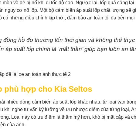
h mòn và dễ bị nổ khi đi tốc độ cao. Ngược lại, lốp quá căng lại
 nguy cơ nổ lốp. Một bộ cảm biến áp suất lốp chất lượng sẽ gi
đó có những điều chỉnh kịp thời, đảm bảo an toàn tối đa trên mọ
g đồng hồ đo thường tốn thời gian và không thể thực
n áp suất lốp chính là ‘mắt thần’ giúp bạn luôn an t
p phù hợp cho Kia Seltos
ải nhiều dòng cảm biến áp suất lốp khác nhau, từ loại van tron
au khi nghe tư vấn kỹ lưỡng về ưu nhược điểm của từng loại, A
trong. Loại này có ưu điểm là thẩm mỹ hơn, khó bị mất cắp và c
iện của anh.