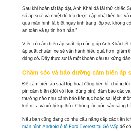
Sau khi hoàn tất lắp đặt, Anh Khải đã lái thử chiếc S
số áp suất và nhiệt độ lốp được cập nhật liên tục và 
qua màn hình là biết ngay tình trạng lốp xe, không c
an toàn và tự tin hơn hẳn.”
Việc có cảm biến áp suất lốp còn giúp Anh Khải tiết k
áp suất chuẩn, xe sẽ vận hành hiệu quả hơn, giảm 
đáng có. Đây thực sự là một khoản đầu tư xứng đáng 
Chăm sóc và bảo dưỡng cảm biến áp s
Để cảm biến áp suất lốp hoạt động bền bỉ, chúng tô
pin cảm biến (đối với loại dùng pin), đảm bảo các v
thường nào như cảnh báo liên tục hoặc sai lệch thô
kiểm tra và xử lý kịp thời. Chúng tôi luôn sẵn sàng
Nếu bạn cũng đang có nhu cầu nâng cấp các tiện íc
màn hình Android ô tô Ford Everest tại Gò Vấp
để có