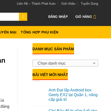
Liên Hệ – Thành Phát Auto
Giới thiệu
Tuyển Dụng
ĐĂNG NHẬP
GIỎ HÀNG
UYẾN MẠI
TỔNG HỢP PHỤ KIỆN
DANH MỤC SẢN PHẨM
an
Chọn danh mục
BÀI VIẾT MỚI NHẤT
Anh Đạt lắp Android box
Geely EX2 tại Quận 1, nâng
cấp giải trí
Kia
Không
g đáng
có
Chú Bảy độ bi gầm ô tô cho
bình