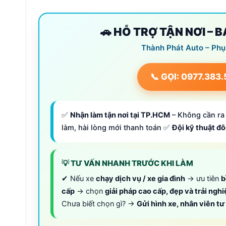
🚗 HỖ TRỢ TẬN NƠI – 
Thành Phát Auto – Phụ
📞 GỌI: 0977.383
✅
Nhận làm tận nơi tại TP.HCM
– Không cần ra 
làm, hài lòng mới thanh toán ✅
Đội kỹ thuật đ
💡 TƯ VẤN NHANH TRƯỚC KHI LÀM
✔ Nếu xe
chạy dịch vụ / xe gia đình
→ ưu tiên
b
cấp
→ chọn
giải pháp cao cấp, đẹp và trải ngh
Chưa biết chọn gì? →
Gửi hình xe, nhân viên t