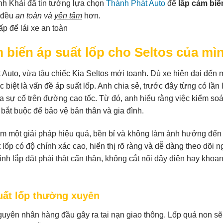
Anh Khải đã tin tưởng lựa chọn
Thành Phát Auto
để
lắp cảm biế
i đều
an toàn và
yên tâm
hơn.
 biến áp suất lốp cho Seltos của mì
Auto, vừa tậu chiếc Kia Seltos mới toanh. Dù xe hiện đại đến 
c biệt là vấn đề áp suất lốp. Anh chia sẻ, trước đây từng có lần 
ra sự cố trên đường cao tốc. Từ đó, anh hiểu rằng việc kiểm soá
 bắt buộc để bảo vệ bản thân và gia đình.
m một giải pháp hiệu quả, bền bỉ và không làm ảnh hưởng đến
lốp có độ chính xác cao, hiển thị rõ ràng và dễ dàng theo dõi n
rình lắp đặt phải thật cẩn thận, không cắt nối dây điện hay khoa
uất lốp thường xuyên
guyên nhân hàng đầu gây ra tai nạn giao thông. Lốp quá non sẽ