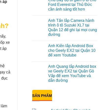
n áp
luận
Ford Everest tại Thủ Đức
ở
cần ánh sáng tốt hơn
Anh
Đạt
Không
lắp
có
Android
Anh Tấn lắp Camera hành
bình
box
luận
nh?
trình ô tô Suzuki XL7 tại
Geely
ở
EX2
Quận 12 để ghi lại mọi cung
Chú
tại
Bảy
đường
Quận
mấy,
độ
1,
bi
Không
nâng
lốp xe
gầm
có
cấp
Anh Kiên lắp Android Box
ô
bình
giải
t áp
tô
luận
cho Geely EX2 tại Quận 10
trí
ở
cho
để xem Youtube
Anh
Ford
Tấn
Everest
Không
lắp
tại
có
Camera
Thủ
 hệ
Anh Quang lắp Android box
bình
hành
Đức
luận
xe Geely EX2 tại Quận Gò
trình
cần
gay cả
ở
ô
ánh
Vấp để xem YouTube và
Anh
tô
n đục
sáng
Kiên
dẫn đường
Suzuki
tốt
lắp
XL7
hơn
Android
Không
tại
Box
có
Quận
cho
bình
12
SẢN PHẨM
Geely
luận
để
ở
EX2
ghi
Anh
tại
lại
Quang
Quận
 làm
mọi
lắp
10
cung