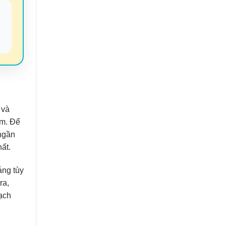
 và
èm. Để
ngần
hất.
áng tùy
ra,
ạch