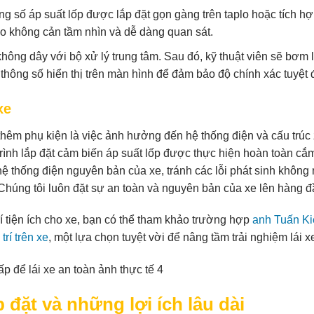
ng số áp suất lốp được lắp đặt gọn gàng trên taplo hoặc tích h
o không cản tầm nhìn và dễ dàng quan sát.
ông dây với bộ xử lý trung tâm. Sau đó, kỹ thuật viên sẽ bơm 
thông số hiển thị trên màn hình để đảm bảo độ chính xác tuyệt đ
xe
 thêm phụ kiện là việc ảnh hưởng đến hệ thống điện và cấu trúc 
trình lắp đặt cảm biến áp suất lốp được thực hiện hoàn toàn cắ
 hệ thống điện nguyên bản của xe, tránh các lỗi phát sinh khôn
húng tôi luôn đặt sự an toàn và nguyên bản của xe lên hàng đ
rí tiện ích cho xe, bạn có thể tham khảo trường hợp
anh Tuấn Ki
rí trên xe
, một lựa chọn tuyệt vời để nâng tầm trải nghiệm lái x
p đặt và những lợi ích lâu dài