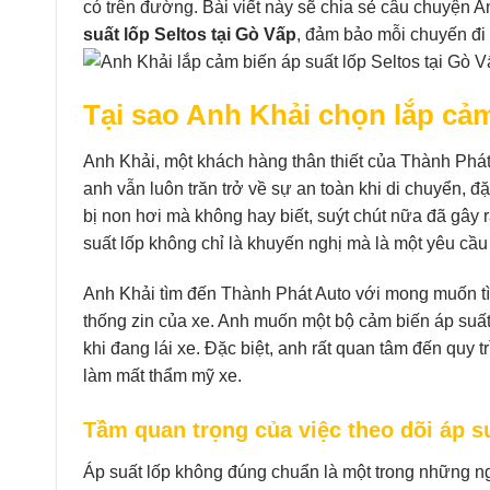
có trên đường. Bài viết này sẽ chia sẻ câu chuyện 
suất lốp Seltos tại Gò Vấp
, đảm bảo mỗi chuyến đ
Tại sao Anh Khải chọn lắp cảm
Anh Khải, một khách hàng thân thiết của Thành Phát 
anh vẫn luôn trăn trở về sự an toàn khi di chuyển, đặ
bị non hơi mà không hay biết, suýt chút nữa đã gây 
suất lốp không chỉ là khuyến nghị mà là một yêu cầu
Anh Khải tìm đến Thành Phát Auto với mong muốn tì
thống zin của xe. Anh muốn một bộ cảm biến áp suất 
khi đang lái xe. Đặc biệt, anh rất quan tâm đến quy t
làm mất thẩm mỹ xe.
Tầm quan trọng của việc theo dõi áp s
Áp suất lốp không đúng chuẩn là một trong những n