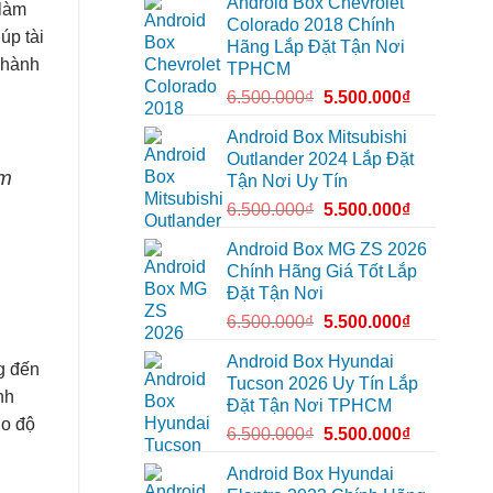
Android Box Chevrolet
Android
để
 làm
đường
box
xem
Colorado 2018 Chính
xe
Youtube
úp tài
Hãng Lắp Đặt Tận Nơi
Geely
EX2
i hành
TPHCM
tại
Quận
6.500.000
₫
5.500.000
₫
Gò
Vấp
để
Android Box Mitsubishi
xem
Outlander 2024 Lắp Đặt
YouTube
âm
và
Tận Nơi Uy Tín
dẫn
đường
6.500.000
₫
5.500.000
₫
Android Box MG ZS 2026
Chính Hãng Giá Tốt Lắp
Đặt Tận Nơi
6.500.000
₫
5.500.000
₫
Android Box Hyundai
g đến
Tucson 2026 Uy Tín Lắp
nh
Đặt Tận Nơi TPHCM
ho độ
6.500.000
₫
5.500.000
₫
Android Box Hyundai