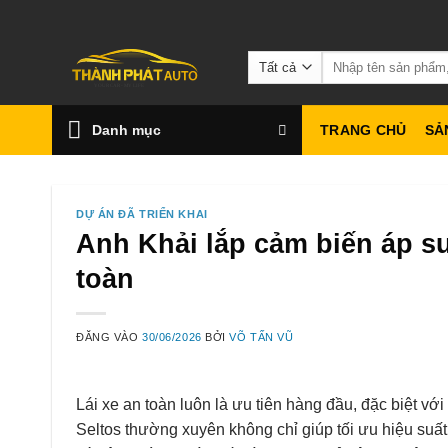
Bỏ
qua
Tìm
nội
kiếm:
dung
Danh mục
TRANG CHỦ
SẢ
DỰ ÁN ĐÃ TRIỂN KHAI
Anh Khải lắp cảm biến áp suấ
toàn
ĐĂNG VÀO
30/06/2026
BỞI
VÕ TẤN VŨ
Lái xe an toàn luôn là ưu tiên hàng đầu, đặc biệt vớ
Seltos thường xuyên không chỉ giúp tối ưu hiệu suất