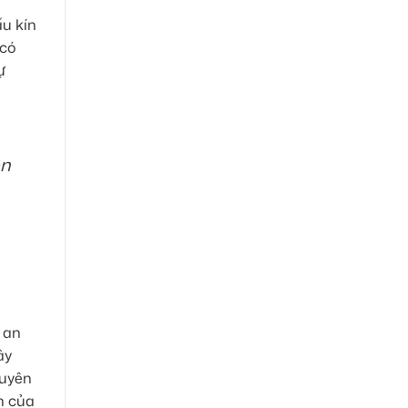
ấu kín
 có
ự
ên
 an
ây
huyên
n của