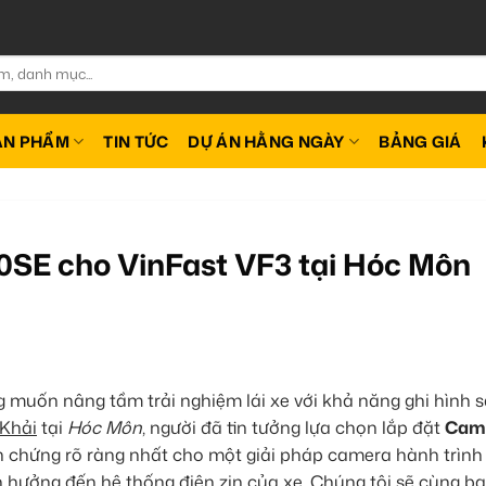
ẢN PHẨM
TIN TỨC
DỰ ÁN HẰNG NGÀY
BẢNG GIÁ
0SE cho VinFast VF3 tại Hóc Môn
muốn nâng tầm trải nghiệm lái xe với khả năng ghi hình 
Khải
tại
Hóc Môn
, người đã tin tưởng lựa chọn lắp đặt
Cam
h chứng rõ ràng nhất cho một giải pháp camera hành trình
hưởng đến hệ thống điện zin của xe. Chúng tôi sẽ cùng b