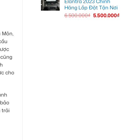
Elantra 2023 Chính
Hãng Lắp Đặt Tận Nơi
6.500.000
₫
5.500.000
₫
c Môn,
 cầu
được
g cũng
nh
ực cho
ảnh
 bảo
trải