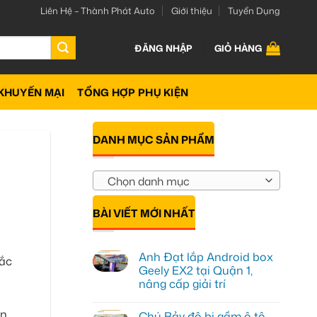
Liên Hệ – Thành Phát Auto
Giới thiệu
Tuyển Dụng
ĐĂNG NHẬP
GIỎ HÀNG
KHUYẾN MẠI
TỔNG HỢP PHỤ KIỆN
DANH MỤC SẢN PHẨM
Chọn danh mục
BÀI VIẾT MỚI NHẤT
Anh Đạt lắp Android box
sắc
Geely EX2 tại Quận 1,
nâng cấp giải trí
Không
có
ạn
Chú Bảy độ bi gầm ô tô
bình