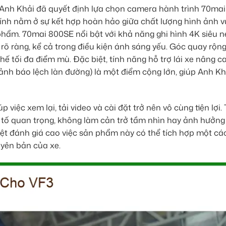
t, Anh Khải đã quyết định lựa chọn camera hành trình 70mai
ính nằm ở sự kết hợp hoàn hảo giữa chất lượng hình ảnh v
phẩm. 70mai 800SE nổi bật với khả năng ghi hình 4K siêu né
 rõ ràng, kể cả trong điều kiện ánh sáng yếu. Góc quay rộn
ế tối đa điểm mù. Đặc biệt, tính năng hỗ trợ lái xe nâng c
nh báo lệch làn đường) là một điểm cộng lớn, giúp Anh Kh
p việc xem lại, tải video và cài đặt trở nên vô cùng tiện lợi. 
u tố quan trọng, không làm cản trở tầm nhìn hay ảnh hưởng
iệt đánh giá cao việc sản phẩm này có thể tích hợp một cá
uyên bản của xe.