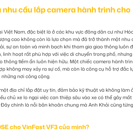
và nhu cầu lắp camera hành trình cho
ại Việt Nam, đặc biệt là ở các khu vực đông dân cư như Hó
 lượng cao không còn là lựa chọn mà đã trở thành một nhu
hải, sự an toàn và minh bạch khi tham gia giao thông luôn 
, linh hoạt rất phù hợp với việc di chuyển trong phố, nhưn
o thông tiềm ẩn luôn hiện hữu. Một chiếc camera hành trì
hợp không may xảy ra sự cố, mà còn là công cụ hỗ trợ đắc l
 ở những nơi công cộng.
một địa chỉ lắp đặt uy tín, đảm bảo kỹ thuật và không làm 
u chủ xe lo ngại việc can thiệp sâu vào xe có thể gây mất
 Đây chính là nỗi băn khoăn chung mà Anh Khải cũng từng 
0SE cho VinFast VF3 của mình?