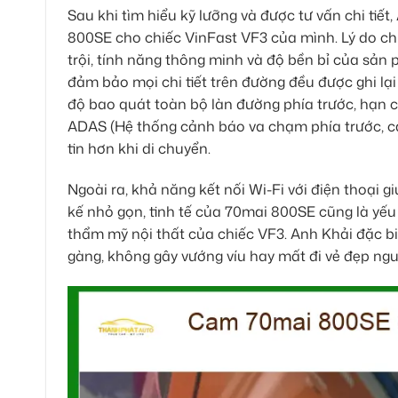
Sau khi tìm hiểu kỹ lưỡng và được tư vấn chi tiế
800SE cho chiếc VinFast VF3 của mình. Lý do ch
trội, tính năng thông minh và độ bền bỉ của sản 
đảm bảo mọi chi tiết trên đường đều được ghi lại
độ bao quát toàn bộ làn đường phía trước, hạn ch
ADAS (Hệ thống cảnh báo va chạm phía trước, cả
tin hơn khi di chuyển.
Ngoài ra, khả năng kết nối Wi-Fi với điện thoại giú
kế nhỏ gọn, tinh tế của 70mai 800SE cũng là yế
thẩm mỹ nội thất của chiếc VF3. Anh Khải đặc b
gàng, không gây vướng víu hay mất đi vẻ đẹp ng