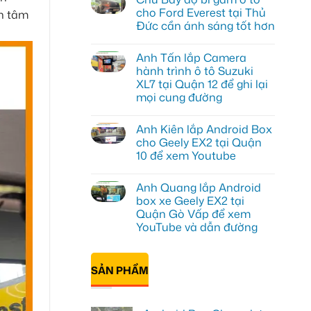
luận
cho Ford Everest tại Thủ
an tâm
ở
Đức cần ánh sáng tốt hơn
Anh
Đạt
Không
lắp
có
Android
Anh Tấn lắp Camera
bình
box
luận
hành trình ô tô Suzuki
Geely
ở
EX2
XL7 tại Quận 12 để ghi lại
Chú
tại
Bảy
mọi cung đường
Quận
độ
1,
bi
Không
nâng
gầm
có
cấp
Anh Kiên lắp Android Box
ô
bình
giải
tô
luận
cho Geely EX2 tại Quận
trí
ở
cho
10 để xem Youtube
Anh
Ford
Tấn
Everest
Không
lắp
tại
có
Camera
Thủ
Anh Quang lắp Android
bình
hành
Đức
luận
box xe Geely EX2 tại
trình
cần
ở
ô
ánh
Quận Gò Vấp để xem
Anh
tô
sáng
Kiên
YouTube và dẫn đường
Suzuki
tốt
lắp
XL7
hơn
Android
Không
tại
Box
có
Quận
cho
bình
12
SẢN PHẨM
Geely
luận
để
ở
EX2
ghi
Anh
tại
lại
Quang
Quận
mọi
lắp
10
cung