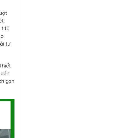
ượt
t,
g 140
ao
ải tự
Thiết
 đến
ch gọn