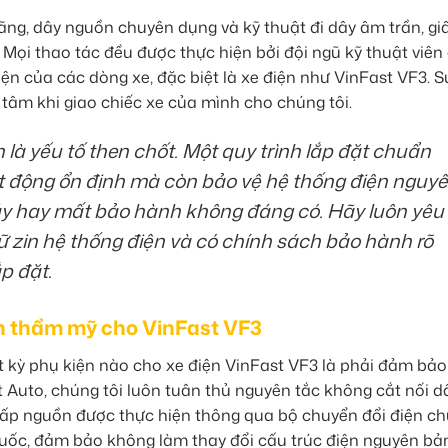
ng, dây nguồn chuyên dụng và kỹ thuật đi dây âm trần, gi
ọi thao tác đều được thực hiện bởi đội ngũ kỹ thuật viên
ện của các dòng xe, đặc biệt là xe điện như VinFast VF3. S
tâm khi giao chiếc xe của mình cho chúng tôi.
n là yếu tố then chốt. Một quy trình lắp đặt chuẩn
động ổn định mà còn bảo vệ hệ thống điện nguy
háy hay mất bảo hành không đáng có. Hãy luôn yêu
iữ zin hệ thống điện và có chính sách bảo hành rõ
p đặt.
nh thẩm mỹ cho VinFast VF3
t kỳ phụ kiện nào cho xe điện VinFast VF3 là phải đảm bảo
t Auto, chúng tôi luôn tuân thủ nguyên tắc không cắt nối d
 cấp nguồn được thực hiện thông qua bộ chuyển đổi điện c
huốc, đảm bảo không làm thay đổi cấu trúc điện nguyên bả