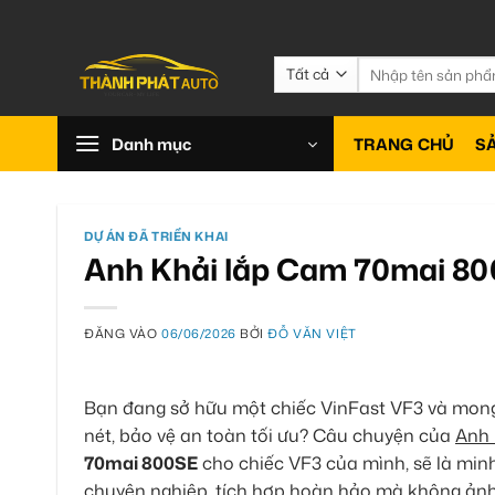
Bỏ
qua
nội
Tìm
kiếm:
dung
Danh mục
TRANG CHỦ
S
DỰ ÁN ĐÃ TRIỂN KHAI
Anh Khải lắp Cam 70mai 80
ĐĂNG VÀO
06/06/2026
BỞI
ĐỖ VĂN VIỆT
Bạn đang sở hữu một chiếc VinFast VF3 và mong 
nét, bảo vệ an toàn tối ưu? Câu chuyện của
Anh 
70mai 800SE
cho chiếc VF3 của mình, sẽ là min
chuyên nghiệp, tích hợp hoàn hảo mà không ảnh 