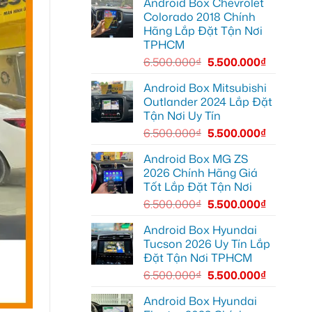
Android Box Chevrolet
Android
để
đường
box
xem
Colorado 2018 Chính
xe
Youtube
Hãng Lắp Đặt Tận Nơi
Geely
EX2
TPHCM
tại
Quận
6.500.000
₫
5.500.000
₫
Gò
Vấp
để
Android Box Mitsubishi
xem
Outlander 2024 Lắp Đặt
YouTube
và
Tận Nơi Uy Tín
dẫn
đường
6.500.000
₫
5.500.000
₫
Android Box MG ZS
2026 Chính Hãng Giá
Tốt Lắp Đặt Tận Nơi
6.500.000
₫
5.500.000
₫
Android Box Hyundai
Tucson 2026 Uy Tín Lắp
Đặt Tận Nơi TPHCM
6.500.000
₫
5.500.000
₫
Android Box Hyundai