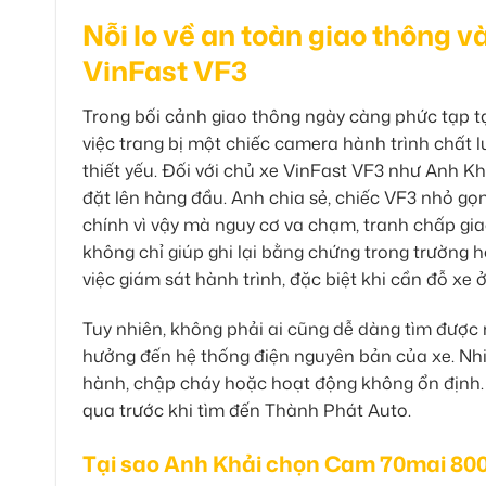
Nỗi lo về an toàn giao thông 
VinFast VF3
Trong bối cảnh giao thông ngày càng phức tạp t
việc trang bị một chiếc camera hành trình chất
thiết yếu. Đối với chủ xe VinFast VF3 như Anh K
đặt lên hàng đầu. Anh chia sẻ, chiếc VF3 nhỏ gọn
chính vì vậy mà nguy cơ va chạm, tranh chấp gia
không chỉ giúp ghi lại bằng chứng trong trường 
việc giám sát hành trình, đặc biệt khi cần đỗ xe
Tuy nhiên, không phải ai cũng dễ dàng tìm được 
hưởng đến hệ thống điện nguyên bản của xe. Nhiề
hành, chập cháy hoặc hoạt động không ổn định.
qua trước khi tìm đến Thành Phát Auto.
Tại sao Anh Khải chọn Cam 70mai 80