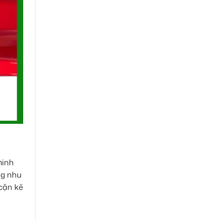
minh
ng nhu
 cặn kẽ
h