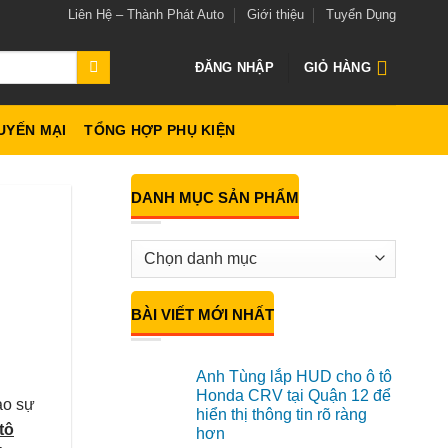
Liên Hệ – Thành Phát Auto
Giới thiệu
Tuyển Dụng
ĐĂNG NHẬP
GIỎ HÀNG
UYẾN MẠI
TỔNG HỢP PHỤ KIỆN
DANH MỤC SẢN PHẨM
i
BÀI VIẾT MỚI NHẤT
Anh Tùng lắp HUD cho ô tô
Honda CRV tại Quận 12 để
ào sự
hiển thị thông tin rõ ràng
tô
hơn