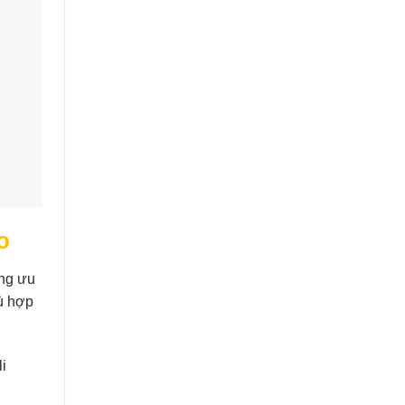
o
ững ưu
hù hợp
i