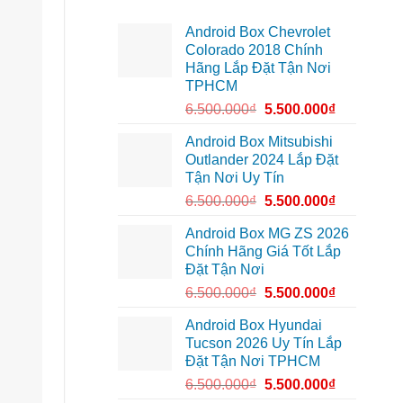
Thảo
Anh
lắp
Khang
Android Box Chevrolet
Android
Honda
box
CR-
Colorado 2018 Chính
xe
V
Hãng Lắp Đặt Tận Nơi
Geely
Quận
EX2
12
TPHCM
tại
Quận
6.500.000
₫
5.500.000
₫
12
để
nâng
Android Box Mitsubishi
cấp
Outlander 2024 Lắp Đặt
trải
nghiệm
Tận Nơi Uy Tín
giải
trí
6.500.000
₫
5.500.000
₫
Android Box MG ZS 2026
Chính Hãng Giá Tốt Lắp
Đặt Tận Nơi
6.500.000
₫
5.500.000
₫
Android Box Hyundai
Tucson 2026 Uy Tín Lắp
Đặt Tận Nơi TPHCM
6.500.000
₫
5.500.000
₫