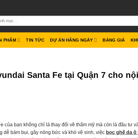
N PHẨM
TIN TỨC
DỰ ÁN HẰNG NGÀY
BẢNG GIÁ
KH
undai Santa Fe tại Quận 7 cho nộ
e của bạn không chỉ là thay đổi về thẩm mỹ mà còn là đầu tư v
g dễ bám bụi, gây nóng bức và khó vệ sinh, việc
bọc ghế da ô 