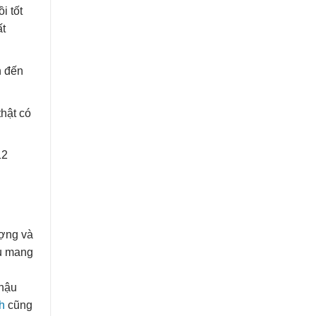
i tốt
ất
n đến
hật có
12
ượng và
ều mang
 hậu
h
cũng