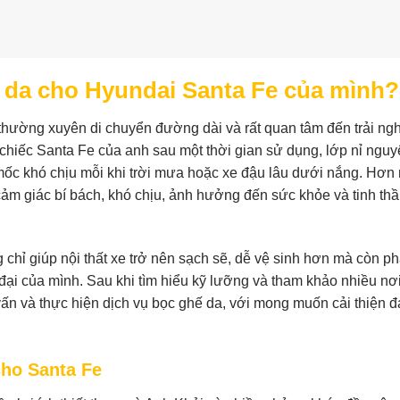
 da cho Hyundai Santa Fe của mình?
thường xuyên di chuyển đường dài và rất quan tâm đến trải ng
, chiếc Santa Fe của anh sau một thời gian sử dụng, lớp nỉ ngu
mốc khó chịu mỗi khi trời mưa hoặc xe đậu lâu dưới nắng. Hơn
ảm giác bí bách, khó chịu, ảnh hưởng đến sức khỏe và tinh thầ
hỉ giúp nội thất xe trở nên sạch sẽ, dễ vệ sinh hơn mà còn phả
đại của mình. Sau khi tìm hiểu kỹ lưỡng và tham khảo nhiều nơ
ấn và thực hiện dịch vụ bọc ghế da, với mong muốn cải thiện 
cho Santa Fe