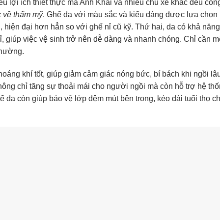
u lợi ích thiết thực mà Anh Khải và nhiều chủ xe khác đều côn
c về thẩm mỹ
. Ghế da với màu sắc và kiểu dáng được lựa chọn 
, hiện đại hơn hẳn so với ghế nỉ cũ kỹ. Thứ hai, da có khả năng
, giúp việc vệ sinh trở nên dễ dàng và nhanh chóng. Chỉ cần m
thường.
thoáng khí tốt, giúp giảm cảm giác nóng bức, bí bách khi ngồi lâu
không chỉ tăng sự thoải mái cho người ngồi mà còn hỗ trợ hệ th
ế da còn giúp bảo vệ lớp đệm mút bên trong, kéo dài tuổi thọ c