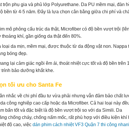
 trộn phụ gia và phủ lớp Polyurethane. Da PU mềm mại, đàn hồ
độ bền từ 4-5 năm. Đây là lựa chọn cân bằng giữa chi phí và ch
 mô phỏng cấu trúc da thật, Microfiber có độ bền vượt trội (lê
thoáng khí, gần giống da thật đến 80%.
loại da mịn, mềm mại, được thuộc từ da động vật non. Nappa t
àng bóng đẹp.
ang lại cảm giác ngồi êm ái, thoát nhiệt cực tốt và độ bền trên 
y trình bảo dưỡng khắt khe.
ọn tối ưu cho Santa Fe
cân nhắc về chi phí đầu tư vừa phải nhưng vẫn đảm bảo chất l
 da công nghiệp cao cấp hoặc da Microfiber. Cả hai loại này đ
 bẩn tốt và đặc biệt là độ bền vượt trội so với da Simili. Da
năng chống cháy, chống nấm mốc, rất phù hợp với điều kiện khí
iệt độ cao, việc
dán phim cách nhiệt VF3 Quận 7 thi công nhan