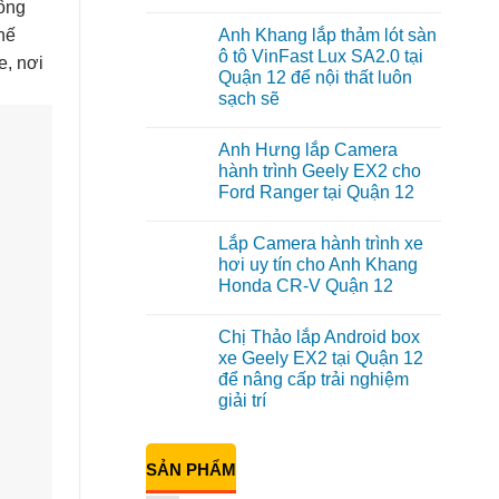
hông
Không
có
hế
Anh Khang lắp thảm lót sàn
bình
luận
ô tô VinFast Lux SA2.0 tại
e, nơi
ở
Quận 12 để nội thất luôn
Anh
Tùng
sạch sẽ
lắp
HUD
Không
cho
có
Anh Hưng lắp Camera
ô
bình
tô
luận
hành trình Geely EX2 cho
ở
Honda
Ford Ranger tại Quận 12
Anh
CRV
Khang
tại
Không
lắp
Quận
có
thảm
12
Lắp Camera hành trình xe
bình
lót
để
luận
hơi uy tín cho Anh Khang
sàn
hiển
ở
ô
thị
Honda CR-V Quận 12
Anh
tô
thông
Hưng
VinFast
Không
tin
lắp
Lux
có
rõ
Camera
Chị Thảo lắp Android box
SA2.0
bình
ràng
hành
tại
luận
hơn
xe Geely EX2 tại Quận 12
trình
ở
Quận
Geely
để nâng cấp trải nghiệm
Lắp
12
EX2
Camera
để
giải trí
cho
hành
nội
Ford
trình
Không
thất
Ranger
xe
có
luôn
tại
hơi
bình
sạch
Quận
SẢN PHẨM
uy
luận
sẽ
12
ở
tín
Chị
cho