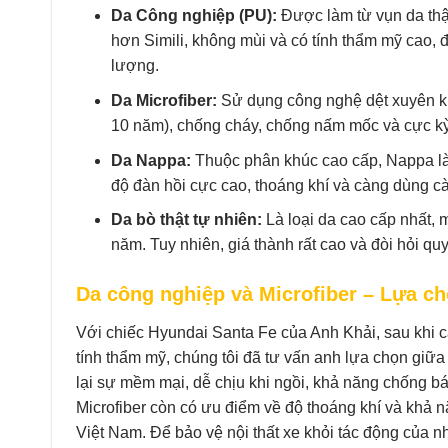
Da Công nghiệp (PU):
Được làm từ vụn da thật
hơn Simili, không mùi và có tính thẩm mỹ cao, 
lượng.
Da Microfiber:
Sử dụng công nghệ dệt xuyên kim
10 năm), chống cháy, chống nấm mốc và cực kỳ 
Da Nappa:
Thuộc phân khúc cao cấp, Nappa là 
độ đàn hồi cực cao, thoáng khí và càng dùng c
Da bò thật tự nhiên:
Là loại da cao cấp nhất, m
năm. Tuy nhiên, giá thành rất cao và đòi hỏi qu
Da công nghiệp và Microfiber – Lựa ch
Với chiếc Hyundai Santa Fe của Anh Khải, sau khi 
tính thẩm mỹ, chúng tôi đã tư vấn anh lựa chọn giữa
lại sự mềm mại, dễ chịu khi ngồi, khả năng chống bám
Microfiber còn có ưu điểm về độ thoáng khí và khả 
Việt Nam. Để bảo vệ nội thất xe khỏi tác động của nh