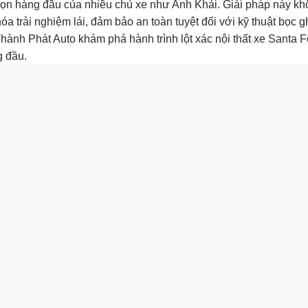
họn hàng đầu của nhiều chủ xe như Anh Khải. Giải pháp này k
óa trải nghiệm lái, đảm bảo an toàn tuyệt đối với kỹ thuật bọc g
g Thành Phát Auto khám phá hành trình lột xác nội thất xe Santa F
g đầu.