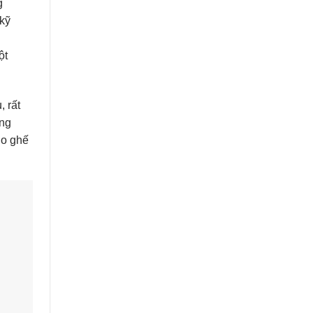
g
kỹ
ột
, rất
ống
ho ghế