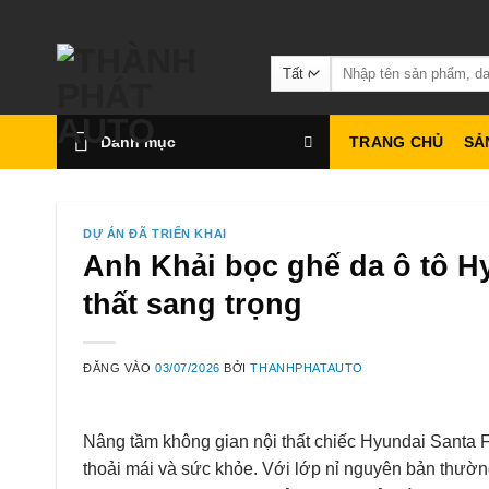
Bỏ
qua
Tìm
nội
kiếm:
dung
Danh mục
TRANG CHỦ
SẢ
DỰ ÁN ĐÃ TRIỂN KHAI
Anh Khải bọc ghế da ô tô Hy
thất sang trọng
ĐĂNG VÀO
03/07/2026
BỞI
THANHPHATAUTO
Nâng tầm không gian nội thất chiếc Hyundai Santa F
thoải mái và sức khỏe. Với lớp nỉ nguyên bản thườn