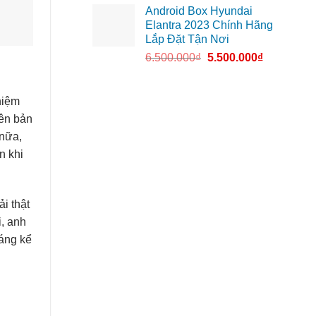
Android Box Hyundai
Elantra 2023 Chính Hãng
Lắp Đặt Tận Nơi
6.500.000
₫
5.500.000
₫
hiệm
yên bản
 nữa,
n khi
i thật
i, anh
đáng kể