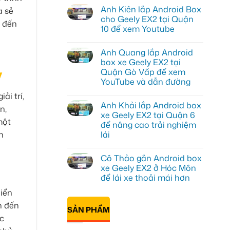
có
Anh Kiên lắp Android Box
a sẻ
bình
luận
cho Geely EX2 tại Quận
m đến
ở
10 để xem Youtube
Anh
Tấn
Không
lắp
có
Camera
Anh Quang lắp Android
bình
hành
luận
box xe Geely EX2 tại
trình
ở
ô
y
Quận Gò Vấp để xem
Anh
tô
Kiên
YouTube và dẫn đường
Suzuki
lắp
XL7
Android
Không
ải trí,
tại
Box
có
Quận
Anh Khải lắp Android box
cho
bình
n,
12
Geely
luận
xe Geely EX2 tại Quận 6
để
ở
EX2
một
ghi
để nâng cao trải nghiệm
Anh
tại
lại
Quang
Quận
lái
n
mọi
lắp
10
cung
Android
Không
để
đường
box
có
xem
Cô Thảo gắn Android box
xe
bình
Youtube
Geely
luận
xe Geely EX2 ở Hóc Môn
ở
EX2
để lái xe thoải mái hơn
Anh
tại
Khải
Quận
Không
hiển
lắp
Gò
có
Android
Vấp
bình
n đến
box
để
SẢN PHẨM
luận
xe
xem
ở
ệc
Geely
YouTube
Cô
EX2
và
Thảo