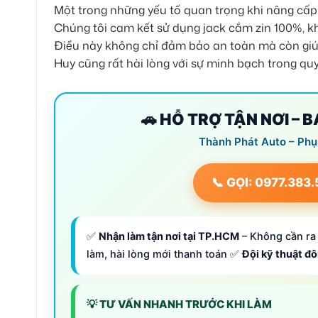
Một trong những yếu tố quan trọng khi nâng cấp
Chúng tôi cam kết sử dụng jack cắm zin 100%, k
Điều này không chỉ đảm bảo an toàn mà còn giúp
Huy cũng rất hài lòng với sự minh bạch trong quy
🚗 HỖ TRỢ TẬN NƠI – 
Thành Phát Auto – Phụ
📞 GỌI: 0977.383
✅
Nhận làm tận nơi tại TP.HCM
– Không cần ra 
làm, hài lòng mới thanh toán ✅
Đội kỹ thuật đ
💡 TƯ VẤN NHANH TRƯỚC KHI LÀM