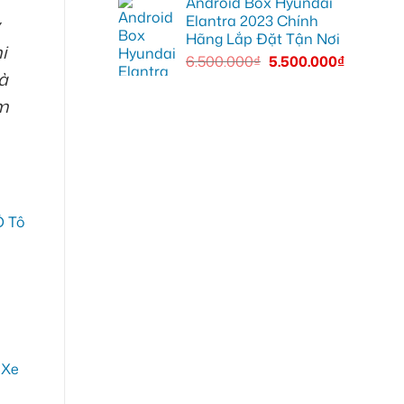
Android Box Hyundai
Elantra 2023 Chính
Hãng Lắp Đặt Tận Nơi
i
6.500.000
₫
5.500.000
₫
à
m