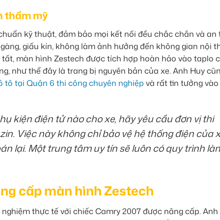
nh thẩm mỹ
 chuẩn kỹ thuật, đảm bảo mọi kết nối đều chắc chắn và an 
n gàng, giấu kín, không làm ảnh hưởng đến không gian nội t
n tất, màn hình Zestech được tích hợp hoàn hảo vào taplo 
ng, như thể đây là trang bị nguyên bản của xe. Anh Huy cũ
 tô tại Quận 6 thi công chuyên nghiệp
và rất tin tưởng vào
hụ kiện điện tử nào cho xe, hãy yêu cầu đơn vị thi
zin. Việc này không chỉ bảo vệ hệ thống điện của 
án lại. Một trung tâm uy tín sẽ luôn có quy trình là
nâng cấp màn hình Zestech
ải nghiệm thực tế với chiếc Camry 2007 được nâng cấp. Anh 