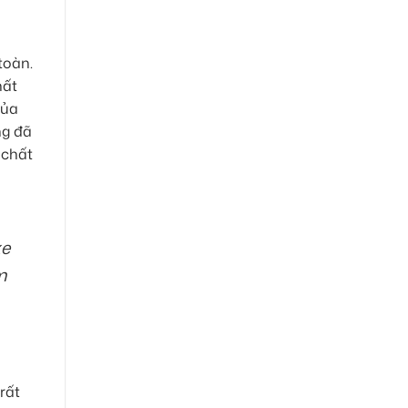
toàn.
hất
của
ng đã
 chất
xe
m
rất