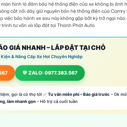
 màn hình là đảm bảo hệ thống điện của xe không bị ảnh 
hông cắt nối dây, giữ nguyên bản hệ thống điện của Camry 
 việc bảo hành xe sau này không gặp bất kỳ trở ngại nào.
 trình tư vấn và lắp đặt tại Thành Phát Auto.
BÁO GIÁ NHANH – LẮP ĐẶT TẠI CHỖ
 Kiện & Nâng Cấp Xe Hơi Chuyên Nghiệp
.567
💬 ZALO: 0977.383.567
tiệm, gọi là có thợ tới ✅
Tư vấn miễn phí – Báo giá trước
– Ok mớ
ông, làm nhanh gọn
– Hỗ trợ cả cuối tuần