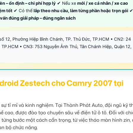
ền – ổn định – chi phí hợp lý
✔ Nếu xe
mới / xe cá nhân / xe cao
iệm tốt
✔ Có thể
lắp theo nhu cầu, làm từng phần hoặc trọn gói
ư vấn đúng giải pháp – đúng ngân sách
số 12, Phường Hiệp Bình Chánh, TP. Thủ Đức, TP.HCM • CN2: 24
 TP.HCM • CN3: 753 Nguyễn Ảnh Thủ, Tân Chánh Hiệp, Quận 12,
ndroid Zestech cho Camry 2007 tại
 sự tỉ mỉ và kinh nghiệm. Tại Thành Phát Auto, đội ngũ kỹ t
ề cao, được đào tạo chuyên sâu về điện tử ô tô. Đối với ch
từng bước một cách cẩn trọng, từ việc tháo màn hình zin, 
oàn bộ chức năng.