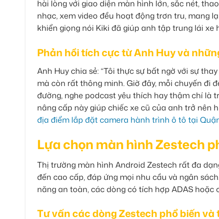
hài lòng với giao diện màn hình lớn, sắc nét, t
nhạc, xem video đều hoạt động trơn tru, mang lại 
khiển giọng nói Kiki đã giúp anh tập trung lái xe
Phản hồi tích cực từ Anh Huy và những 
Anh Huy chia sẻ: “Tôi thực sự bất ngờ với sự th
mà còn rất thông minh. Giờ đây, mỗi chuyến đi đều
đường, nghe podcast yêu thích hay thậm chí là tr
nâng cấp này giúp chiếc xe cũ của anh trở nên hi
địa điểm lắp đặt camera hành trình ô tô tại Quậ
Lựa chọn màn hình Zestech p
Thị trường màn hình Android Zestech rất đa dạ
đến cao cấp, đáp ứng mọi nhu cầu và ngân sách.
năng an toàn, các dòng có tích hợp ADAS hoặc c
Tư vấn các dòng Zestech phổ biến và 