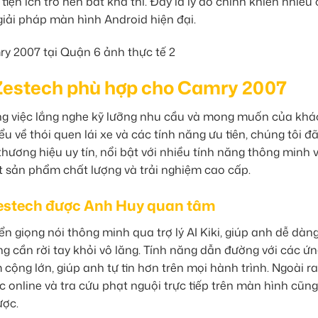
ện ích trở nên bất khả thi. Đây là lý do chính khiến nhiều
giải pháp màn hình Android hiện đại.
 Zestech phù hợp cho Camry 2007
ằng việc lắng nghe kỹ lưỡng nhu cầu và mong muốn của khá
u về thói quen lái xe và các tính năng ưu tiên, chúng tôi đã
hương hiệu uy tín, nổi bật với nhiều tính năng thông minh 
t sản phẩm chất lượng và trải nghiệm cao cấp.
Zestech được Anh Huy quan tâm
n giọng nói thông minh qua trợ lý AI Kiki, giúp anh dễ dà
g cần rời tay khỏi vô lăng. Tính năng dẫn đường với các ứ
ộng lớn, giúp anh tự tin hơn trên mọi hành trình. Ngoài ra
online và tra cứu phạt nguội trực tiếp trên màn hình cũng
ược.