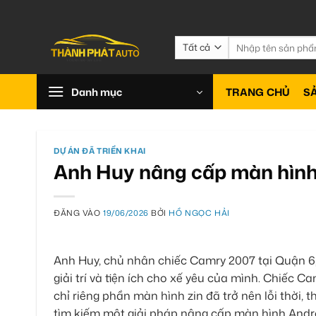
Bỏ
qua
nội
Tìm
kiếm:
dung
Danh mục
TRANG CHỦ
S
DỰ ÁN ĐÃ TRIỂN KHAI
Anh Huy nâng cấp màn hình
ĐĂNG VÀO
19/06/2026
BỞI
HỒ NGỌC HẢI
Anh Huy, chủ nhân chiếc Camry 2007 tại Quận 6
giải trí và tiện ích cho xế yêu của mình. Chiếc
chỉ riêng phần màn hình zin đã trở nên lỗi thời, t
tìm kiếm một giải pháp nâng cấp
màn hình Andr