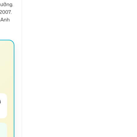
hưởng.
2007.
 Anh
i