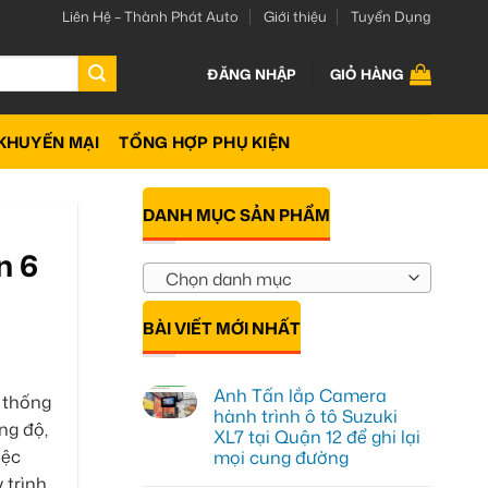
Liên Hệ – Thành Phát Auto
Giới thiệu
Tuyển Dụng
ĐĂNG NHẬP
GIỎ HÀNG
KHUYẾN MẠI
TỔNG HỢP PHỤ KIỆN
DANH MỤC SẢN PHẨM
n 6
Chọn danh mục
BÀI VIẾT MỚI NHẤT
Anh Tấn lắp Camera
 thống
hành trình ô tô Suzuki
ng độ,
XL7 tại Quận 12 để ghi lại
iệc
mọi cung đường
 trình
Không