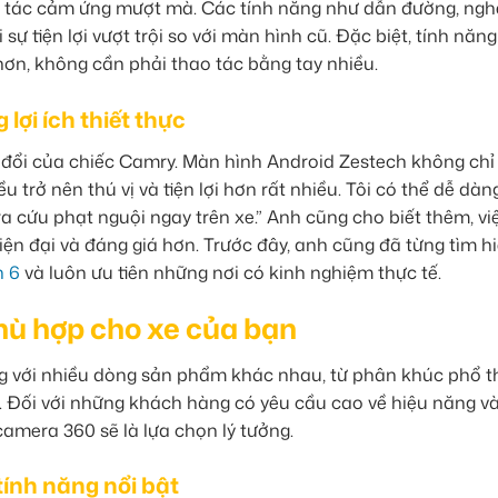
hao tác cảm ứng mượt mà. Các tính năng như dẫn đường, ngh
sự tiện lợi vượt trội so với màn hình cũ. Đặc biệt, tính năng
 hơn, không cần phải thao tác bằng tay nhiều.
lợi ích thiết thực
ay đổi của chiếc Camry. Màn hình Android Zestech không chỉ
 trở nên thú vị và tiện lợi hơn rất nhiều. Tôi có thể dễ dàn
a cứu phạt nguội ngay trên xe.” Anh cũng cho biết thêm, vi
ện đại và đáng giá hơn. Trước đây, anh cũng đã từng tìm h
n 6
và luôn ưu tiên những nơi có kinh nghiệm thực tế.
hù hợp cho xe của bạn
ng với nhiều dòng sản phẩm khác nhau, từ phân khúc phổ 
 Đối với những khách hàng có yêu cầu cao về hiệu năng và
amera 360 sẽ là lựa chọn lý tưởng.
tính năng nổi bật