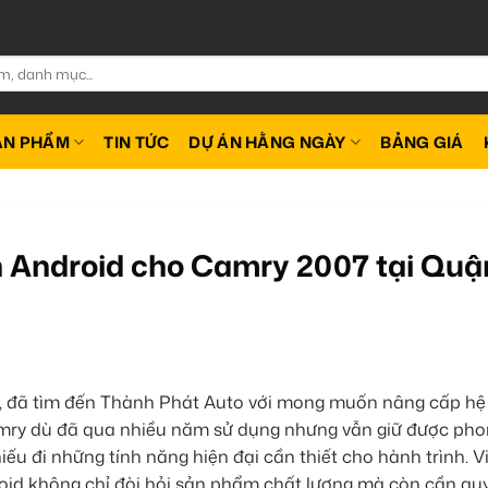
ẢN PHẨM
TIN TỨC
DỰ ÁN HẰNG NGÀY
BẢNG GIÁ
 Android cho Camry 2007 tại Quậ
, đã tìm đến Thành Phát Auto với mong muốn nâng cấp hệ
 Camry dù đã qua nhiều năm sử dụng nhưng vẫn giữ được pho
hiếu đi những tính năng hiện đại cần thiết cho hành trình. V
oid
không chỉ đòi hỏi sản phẩm chất lượng mà còn cần quy