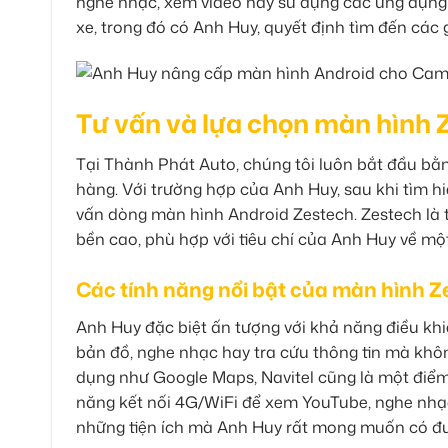
nghe nhạc, xem video hay sử dụng các ứng dụng ti
xe, trong đó có Anh Huy, quyết định tìm đến các 
Tư vấn và lựa chọn màn hình
Tại Thành Phát Auto, chúng tôi luôn bắt đầu b
hàng. Với trường hợp của Anh Huy, sau khi tìm hiể
vấn dòng màn hình Android Zestech. Zestech là t
bền cao, phù hợp với tiêu chí của Anh Huy về mộ
Các tính năng nổi bật của màn hình 
Anh Huy đặc biệt ấn tượng với khả năng điều khiể
bản đồ, nghe nhạc hay tra cứu thông tin mà khôn
dụng như Google Maps, Navitel cũng là một điểm c
năng kết nối 4G/WiFi để xem YouTube, nghe nhạc 
những tiện ích mà Anh Huy rất mong muốn có đ