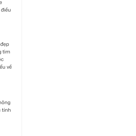
e
 điều
 đẹp
g tìm
ệc
iểu về
thông
 tính