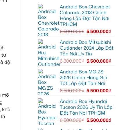
 chủ
tại
dẫn
gắn
Quận
đường
Android Box Chevrolet
Android
6
box
Colorado 2018 Chính
để
xe
nâng
Hãng Lắp Đặt Tận Nơi
Geely
cao
EX2
TPHCM
trải
ở
nghiệm
Hóc
6.500.000
₫
5.500.000
₫
lái
Môn
để
lái
Android Box Mitsubishi
xe
ch
Outlander 2024 Lắp Đặt
thoải
mái
Tận Nơi Uy Tín
 tư
hơn
6.500.000
₫
5.500.000
₫
và độ
Android Box MG ZS
2026 Chính Hãng Giá
Tốt Lắp Đặt Tận Nơi
6.500.000
₫
5.500.000
₫
ng mở
Android Box Hyundai
ng
Tucson 2026 Uy Tín Lắp
, khả
Đặt Tận Nơi TPHCM
 là
6.500.000
₫
5.500.000
₫