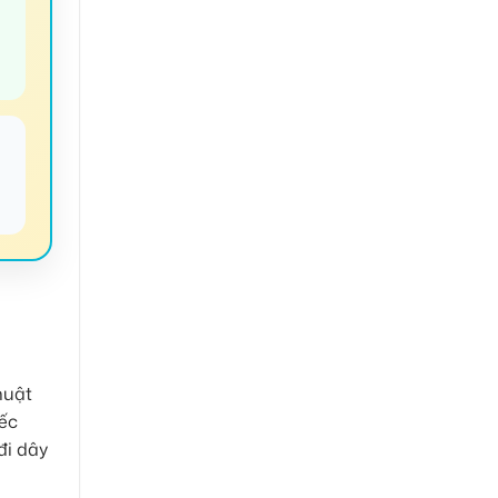
✔
huật
iếc
đi dây