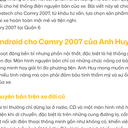
i cho hệ thống điện nguyên bản của xe. Bài viết này sẽ chi
Zestech cho Camry 2007, từ khâu tư vấn, lựa chọn sản phẩ
lái xe hoàn toàn mới mẻ và tiện nghi.
ndroid cho Camry 2007 của Anh Hu
 động bền bỉ nhưng phần nội thất, đặc biệt là hệ thống gi
n đại. Màn hình nguyên bản chỉ có những chức năng cơ bả
hông minh hay giải trí đa phương tiện. Anh Huy mong muốn 
 nhiều tính năng mà còn phải đảm bảo tính thẩm mỹ và sự ổ
ủa xe.
guyên bản trên xe đời cũ
 trí thường chỉ dừng lại ở radio, CD và một màn hình nhỏ 
 tiện khi di chuyển, đặc biệt là trên những cung đường lạ, cầ
 nối với điện thoại thông minh gần như không có, khiến vi