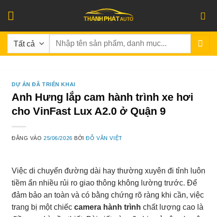
Bỏ
qua
nội
Tìm
dung
kiếm:
DỰ ÁN ĐÃ TRIỂN KHAI
Anh Hưng lắp cam hành trình xe hơi
cho VinFast Lux A2.0 ở Quận 9
ĐĂNG VÀO
25/06/2026
BỞI
ĐỖ VĂN VIỆT
Việc di chuyển đường dài hay thường xuyên đi tỉnh luôn
tiềm ẩn nhiều rủi ro giao thông không lường trước. Để
đảm bảo an toàn và có bằng chứng rõ ràng khi cần, việc
trang bị một chiếc
camera hành trình
chất lượng cao là