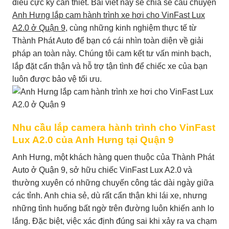
điều cực kỳ cần thiết. Bài viết này sẽ chia sẻ câu chuyện
Anh Hưng lắp cam hành trình xe hơi cho VinFast Lux
A2.0 ở Quận 9
, cùng những kinh nghiệm thực tế từ
Thành Phát Auto để bạn có cái nhìn toàn diện về giải
pháp an toàn này. Chúng tôi cam kết tư vấn minh bạch,
lắp đặt cẩn thận và hỗ trợ tận tình để chiếc xe của bạn
luôn được bảo vệ tối ưu.
Nhu cầu lắp camera hành trình cho VinFast
Lux A2.0 của Anh Hưng tại Quận 9
Anh Hưng, một khách hàng quen thuộc của Thành Phát
Auto ở Quận 9, sở hữu chiếc VinFast Lux A2.0 và
thường xuyên có những chuyến công tác dài ngày giữa
các tỉnh. Anh chia sẻ, dù rất cẩn thận khi lái xe, nhưng
những tình huống bất ngờ trên đường luôn khiến anh lo
lắng. Đặc biệt, việc xác định đúng sai khi xảy ra va chạm