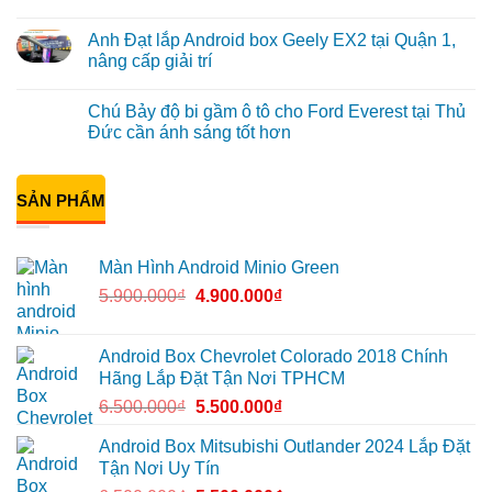
hình
Anh
Không
Minio
Tấn
có
Anh Đạt lắp Android box Geely EX2 tại Quận 1,
Green
lắp
bình
cho
màn
luận
nâng cấp giải trí
Honda
hình
ở
CRV
Minio
Anh
Không
tại
Green
Khải
có
Chú Bảy độ bi gầm ô tô cho Ford Everest tại Thủ
Thủ
cho
lắp
bình
Đức
Honda
Màn
luận
Đức cần ánh sáng tốt hơn
vì
CR-
hình
ở
màn
V
ô
Anh
Không
zin
ở
tô
Đạt
có
giới
Quận
Minio
lắp
bình
hạn
12
Green
Android
SẢN PHẨM
luận
cho
box
ở
Suzuki
Geely
Chú
XL7
EX2
Bảy
tại
tại
độ
Màn Hình Android Minio Green
Quận
Quận
bi
9
1,
gầm
5.900.000
₫
4.900.000
₫
vì
nâng
ô
màn
cấp
tô
zin
giải
cho
thiếu
trí
Ford
tiện
Everest
Android Box Chevrolet Colorado 2018 Chính
ích
tại
Hãng Lắp Đặt Tận Nơi TPHCM
Thủ
Đức
6.500.000
₫
5.500.000
₫
cần
ánh
sáng
Android Box Mitsubishi Outlander 2024 Lắp Đặt
tốt
Tận Nơi Uy Tín
hơn