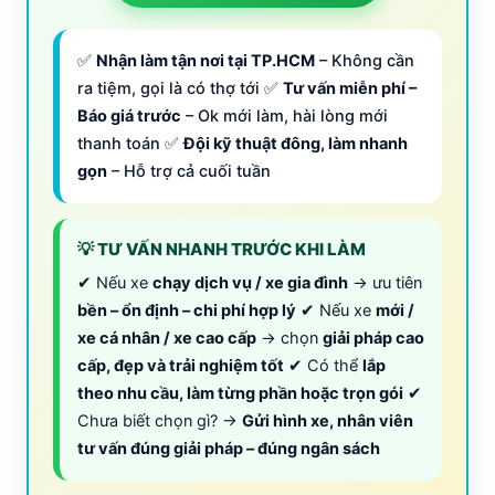
✅
Nhận làm tận nơi tại TP.HCM
– Không cần
ra tiệm, gọi là có thợ tới ✅
Tư vấn miễn phí –
Báo giá trước
– Ok mới làm, hài lòng mới
thanh toán ✅
Đội kỹ thuật đông, làm nhanh
gọn
– Hỗ trợ cả cuối tuần
💡 TƯ VẤN NHANH TRƯỚC KHI LÀM
✔ Nếu xe
chạy dịch vụ / xe gia đình
→ ưu tiên
bền – ổn định – chi phí hợp lý
✔ Nếu xe
mới /
xe cá nhân / xe cao cấp
→ chọn
giải pháp cao
cấp, đẹp và trải nghiệm tốt
✔ Có thể
lắp
theo nhu cầu, làm từng phần hoặc trọn gói
✔
Chưa biết chọn gì? →
Gửi hình xe, nhân viên
tư vấn đúng giải pháp – đúng ngân sách