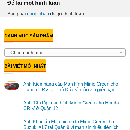
Để lại một bình luận
Bạn phải
đăng nhập
để gửi bình luận.
DANH MỤC SẢN PHẨM
Chọn danh mục
BÀI VIẾT MỚI NHẤT
Anh Kiên nâng cấp Màn hình Minio Green cho
Honda CRV tại Thủ Đức vì màn zin giới hạn
Không
có
Anh Tấn lắp màn hình Minio Green cho Honda
bình
luận
CR-V ở Quận 12
ở
Anh
Không
Kiên
có
Anh Khải lắp Màn hình ô tô Minio Green cho
nâng
bình
cấp
luận
Suzuki XL7 tại Quận 9 vì màn zin thiếu tiện ích
Màn
ở