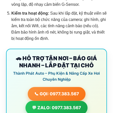
vòng lặp, độ nhạy cảm biến G-Sensor.
Kiểm tra hoạt động:
Sau khi lắp đặt, kỹ thuật viên sẽ
kiểm tra toàn bộ chức năng của camera: ghi hình, ghi
âm, kết nối Wifi, các tính năng cảnh báo (nếu có).
Đảm bảo hình ảnh rõ nét, không bị rung giật, và thiết
bị hoạt động ổn định.
🚗 HỖ TRỢ TẬN NƠI – BÁO GIÁ
NHANH – LẮP ĐẶT TẠI CHỖ
Thành Phát Auto – Phụ Kiện & Nâng Cấp Xe Hơi
Chuyên Nghiệp
📞 GỌI: 0977.383.567
💬 ZALO: 0977.383.567