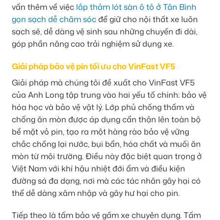
vấn thêm về việc
lắp thảm lót sàn ô tô ở Tân Bình
gọn sạch dễ chăm sóc
để giữ cho nội thất xe luôn
sạch sẽ, dễ dàng vệ sinh sau những chuyến đi dài,
góp phần nâng cao trải nghiệm sử dụng xe.
Giải pháp bảo vệ pin tối ưu cho VinFast VF5
Giải pháp mà chúng tôi đề xuất cho VinFast VF5
của Anh Long tập trung vào hai yếu tố chính: bảo vệ
hóa học và bảo vệ vật lý. Lớp phủ chống thấm và
chống ăn mòn được áp dụng cẩn thận lên toàn bộ
bề mặt vỏ pin, tạo ra một hàng rào bảo vệ vững
chắc chống lại nước, bụi bẩn, hóa chất và muối ăn
mòn từ môi trường. Điều này đặc biệt quan trọng ở
Việt Nam với khí hậu nhiệt đới ẩm và điều kiện
đường sá đa dạng, nơi mà các tác nhân gây hại có
thể dễ dàng xâm nhập và gây hư hại cho pin.
Tiếp theo là tấm bảo vệ gầm xe chuyên dụng. Tấm