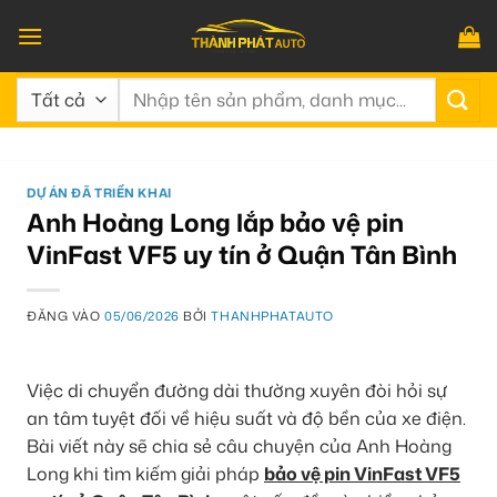
Bỏ
qua
nội
Tìm
dung
kiếm:
DỰ ÁN ĐÃ TRIỂN KHAI
Anh Hoàng Long lắp bảo vệ pin
VinFast VF5 uy tín ở Quận Tân Bình
ĐĂNG VÀO
05/06/2026
BỞI
THANHPHATAUTO
Việc di chuyển đường dài thường xuyên đòi hỏi sự
an tâm tuyệt đối về hiệu suất và độ bền của xe điện.
Bài viết này sẽ chia sẻ câu chuyện của Anh Hoàng
Long khi tìm kiếm giải pháp
bảo vệ pin VinFast VF5