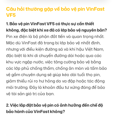
Câu hỏi thường gặp về bảo vệ pin VinFast
VF5
1. Bảo vệ pin VinFast VF5 có thực sự cần thiết
không, đặc biệt khi xe đã có lớp bảo vệ nguyên bản?
Pin xe điện là bộ phận đắt tiền và quan trọng nhất.
Mặc dù VinFast đã trang bị lớp bảo vệ nhất định,
nhưng với điều kiện đường sá và khí hậu Việt Nam,
đặc biệt là khi di chuyển đường dài hoặc qua các
khu vực ngập nước, việc tăng cường bảo vệ bằng
các lớp phủ chống thấm, chống ăn mòn và tấm bảo
vệ gầm chuyên dụng sẽ giúp kéo dài tuổi thọ pin,
giảm thiểu rủi ro hư hỏng do va đập hoặc tác động
môi trường. Đây là khoản đầu tư xứng đáng để bảo
vệ tài sản giá trị của bạn.
2. Việc lắp đặt bảo vệ pin có ảnh hưởng đến chế độ
bảo hành của VinFast không?