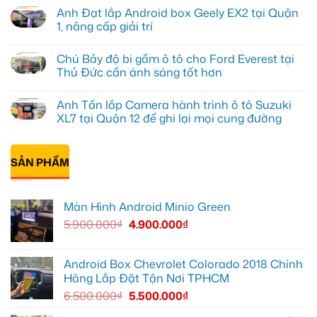
Tấn
có
Anh Đạt lắp Android box Geely EX2 tại Quận
lắp
bình
màn
luận
1, nâng cấp giải trí
hình
ở
Minio
Anh
Không
Green
Khải
có
Chú Bảy độ bi gầm ô tô cho Ford Everest tại
cho
lắp
bình
Honda
Màn
luận
Thủ Đức cần ánh sáng tốt hơn
CR-
hình
ở
V
ô
Anh
Không
ở
tô
Đạt
có
Anh Tấn lắp Camera hành trình ô tô Suzuki
Quận
Minio
lắp
bình
12
Green
Android
luận
XL7 tại Quận 12 để ghi lại mọi cung đường
cho
box
ở
Suzuki
Geely
Chú
Không
XL7
EX2
Bảy
có
tại
tại
độ
bình
Quận
Quận
bi
SẢN PHẨM
luận
9
1,
gầm
ở
vì
nâng
ô
Anh
màn
cấp
tô
Tấn
zin
giải
cho
lắp
Màn Hình Android Minio Green
thiếu
trí
Ford
Camera
tiện
Everest
hành
5.900.000
₫
4.900.000
₫
ích
tại
trình
Thủ
ô
Đức
tô
cần
Suzuki
ánh
XL7
Android Box Chevrolet Colorado 2018 Chính
sáng
tại
Hãng Lắp Đặt Tận Nơi TPHCM
tốt
Quận
hơn
12
6.500.000
₫
5.500.000
₫
để
ghi
lại