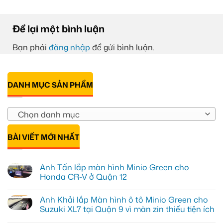
Để lại một bình luận
Bạn phải
đăng nhập
để gửi bình luận.
DANH MỤC SẢN PHẨM
Chọn danh mục
BÀI VIẾT MỚI NHẤT
Anh Tấn lắp màn hình Minio Green cho
Honda CR-V ở Quận 12
Không
có
Anh Khải lắp Màn hình ô tô Minio Green cho
bình
luận
Suzuki XL7 tại Quận 9 vì màn zin thiếu tiện ích
ở
Anh
Không