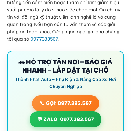
hưởng đến cảm biến hoặc thậm chí làm giảm hiệu
suất pin. Đó là lý do vì sao việc chọn một địa chỉ uy
tín với đội ngũ kỹ thuật viên lành nghề là vô cùng
quan trọng. Nếu bạn cần tư vấn thêm về các giải
pháp an toàn khác, đừng ngần ngại gọi cho chúng
tôi qua số
0977383567
.
🚗 HỖ TRỢ TẬN NƠI – BÁO GIÁ
NHANH – LẮP ĐẶT TẠI CHỖ
Thành Phát Auto – Phụ Kiện & Nâng Cấp Xe Hơi
Chuyên Nghiệp
📞 GỌI: 0977.383.567
💬 ZALO: 0977.383.567