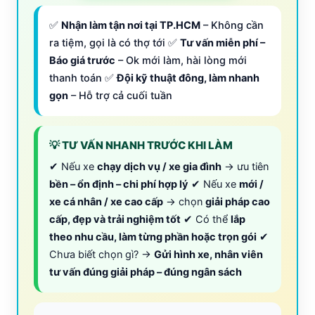
✅
Nhận làm tận nơi tại TP.HCM
– Không cần
ra tiệm, gọi là có thợ tới ✅
Tư vấn miễn phí –
Báo giá trước
– Ok mới làm, hài lòng mới
thanh toán ✅
Đội kỹ thuật đông, làm nhanh
gọn
– Hỗ trợ cả cuối tuần
💡 TƯ VẤN NHANH TRƯỚC KHI LÀM
✔ Nếu xe
chạy dịch vụ / xe gia đình
→ ưu tiên
bền – ổn định – chi phí hợp lý
✔ Nếu xe
mới /
xe cá nhân / xe cao cấp
→ chọn
giải pháp cao
cấp, đẹp và trải nghiệm tốt
✔ Có thể
lắp
theo nhu cầu, làm từng phần hoặc trọn gói
✔
Chưa biết chọn gì? →
Gửi hình xe, nhân viên
tư vấn đúng giải pháp – đúng ngân sách