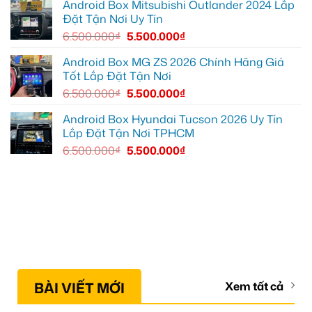
Android Box Mitsubishi Outlander 2024 Lắp
mọi
Đặt Tận Nơi Uy Tín
cung
đường
6.500.000
₫
5.500.000
₫
Android Box MG ZS 2026 Chính Hãng Giá
Tốt Lắp Đặt Tận Nơi
6.500.000
₫
5.500.000
₫
Android Box Hyundai Tucson 2026 Uy Tín
Lắp Đặt Tận Nơi TPHCM
6.500.000
₫
5.500.000
₫
BÀI VIẾT MỚI
Xem tất cả