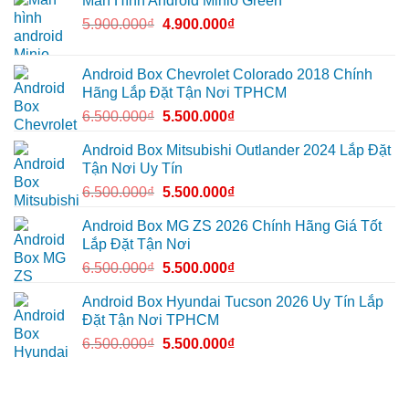
Màn Hình Android Minio Green
tiện
Everest
hành
5.900.000
₫
4.900.000
₫
ích
tại
trình
Thủ
ô
Đức
tô
cần
Suzuki
ánh
XL7
Android Box Chevrolet Colorado 2018 Chính
sáng
tại
Hãng Lắp Đặt Tận Nơi TPHCM
tốt
Quận
hơn
12
6.500.000
₫
5.500.000
₫
để
ghi
lại
Android Box Mitsubishi Outlander 2024 Lắp Đặt
mọi
cung
Tận Nơi Uy Tín
đường
6.500.000
₫
5.500.000
₫
Android Box MG ZS 2026 Chính Hãng Giá Tốt
Lắp Đặt Tận Nơi
6.500.000
₫
5.500.000
₫
Android Box Hyundai Tucson 2026 Uy Tín Lắp
Đặt Tận Nơi TPHCM
6.500.000
₫
5.500.000
₫