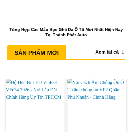
Tổng Hợp Các Mẫu Bọc Ghế Da Ô Tô Mới Nhất Hiện Nay
S
Tại Thành Phát Auto
Xem tất cả
SẢN PHẨM MỚI