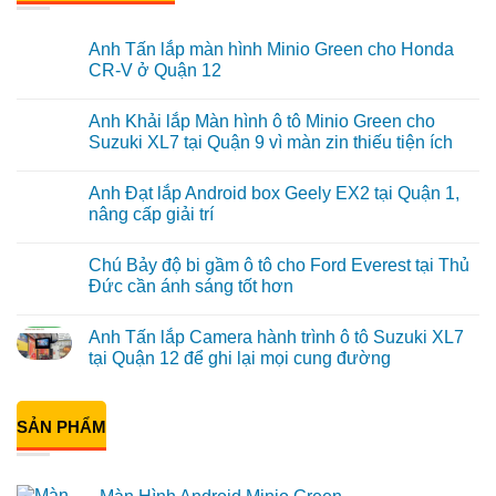
Anh Tấn lắp màn hình Minio Green cho Honda
CR-V ở Quận 12
Không
có
Anh Khải lắp Màn hình ô tô Minio Green cho
bình
luận
Suzuki XL7 tại Quận 9 vì màn zin thiếu tiện ích
ở
Anh
Không
Tấn
có
Anh Đạt lắp Android box Geely EX2 tại Quận 1,
lắp
bình
màn
luận
nâng cấp giải trí
hình
ở
Minio
Anh
Không
Green
Khải
có
Chú Bảy độ bi gầm ô tô cho Ford Everest tại Thủ
cho
lắp
bình
Honda
Màn
luận
Đức cần ánh sáng tốt hơn
CR-
hình
ở
V
ô
Anh
Không
ở
tô
Đạt
có
Anh Tấn lắp Camera hành trình ô tô Suzuki XL7
Quận
Minio
lắp
bình
12
Green
Android
luận
tại Quận 12 để ghi lại mọi cung đường
cho
box
ở
Suzuki
Geely
Chú
Không
XL7
EX2
Bảy
có
tại
tại
độ
bình
Quận
Quận
bi
SẢN PHẨM
luận
9
1,
gầm
ở
vì
nâng
ô
Anh
màn
cấp
tô
Tấn
zin
giải
cho
lắp
thiếu
trí
Ford
Camera