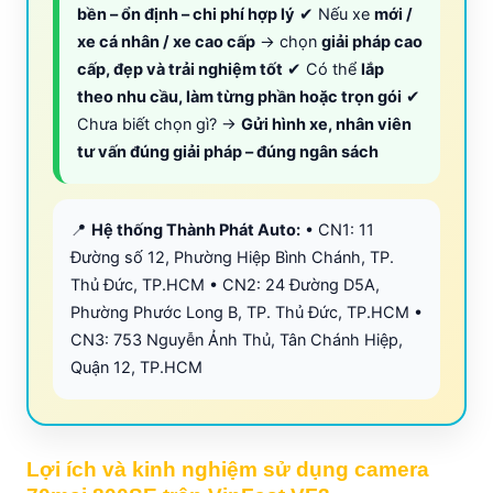
bền – ổn định – chi phí hợp lý
✔ Nếu xe
mới /
xe cá nhân / xe cao cấp
→ chọn
giải pháp cao
cấp, đẹp và trải nghiệm tốt
✔ Có thể
lắp
theo nhu cầu, làm từng phần hoặc trọn gói
✔
Chưa biết chọn gì? →
Gửi hình xe, nhân viên
tư vấn đúng giải pháp – đúng ngân sách
📍
Hệ thống Thành Phát Auto:
• CN1: 11
Đường số 12, Phường Hiệp Bình Chánh, TP.
Thủ Đức, TP.HCM • CN2: 24 Đường D5A,
Phường Phước Long B, TP. Thủ Đức, TP.HCM •
CN3: 753 Nguyễn Ảnh Thủ, Tân Chánh Hiệp,
Quận 12, TP.HCM
Lợi ích và kinh nghiệm sử dụng camera