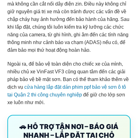
mà không cần cắt nối dây điện zin. Điều này không chỉ
giữ nguyên giá trị xe mà còn tránh được các vấn đề về
chập cháy hay ảnh hưởng đến bảo hành của hãng. Sau
khi lắp đặt, chúng tôi luôn kiểm tra kỹ lưỡng các chức
năng của camera, từ ghi hình, ghi âm đến các tính năng
thông minh như cảnh báo va chạm (ADAS) nếu có, để
đảm bảo mọi thứ hoạt động hoàn hảo.
Ngoài ra, để bảo vệ toàn diện cho chiếc xe của mình,
nhiều chủ xe VinFast VF3 cũng quan tâm đến các giải
pháp bảo vệ bề mặt sơn. Bạn có thể tham khảo thêm về
dịch vụ
cửa hàng lắp đặt dán phim ppf bảo vệ sơn ô tô
tại Quận 2 thi công chuyên nghiệp
để giữ cho lớp sơn
xe luôn như mới.
🚗 HỖ TRỢ TẬN NƠI – BÁO GIÁ
NHANH – LẮP ĐẶT TẠI CHỖ