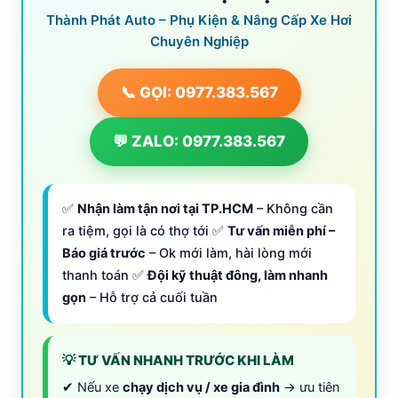
Thành Phát Auto – Phụ Kiện & Nâng Cấp Xe Hơi
Chuyên Nghiệp
📞 GỌI: 0977.383.567
💬 ZALO: 0977.383.567
✅
Nhận làm tận nơi tại TP.HCM
– Không cần
ra tiệm, gọi là có thợ tới ✅
Tư vấn miễn phí –
Báo giá trước
– Ok mới làm, hài lòng mới
thanh toán ✅
Đội kỹ thuật đông, làm nhanh
gọn
– Hỗ trợ cả cuối tuần
💡 TƯ VẤN NHANH TRƯỚC KHI LÀM
✔ Nếu xe
chạy dịch vụ / xe gia đình
→ ưu tiên