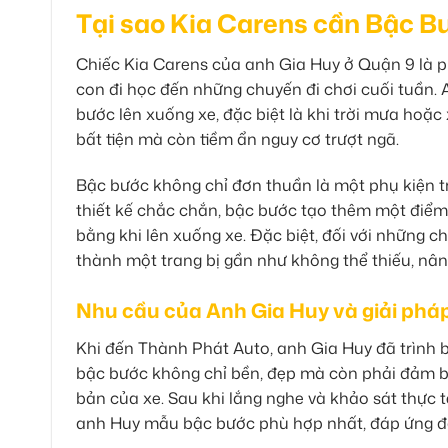
Tại sao Kia Carens cần Bậc Bướ
Chiếc Kia Carens của anh Gia Huy ở Quận 9 là p
con đi học đến những chuyến đi chơi cuối tuần.
bước lên xuống xe, đặc biệt là khi trời mưa hoặc
bất tiện mà còn tiềm ẩn nguy cơ trượt ngã.
Bậc bước không chỉ đơn thuần là một phụ kiện tran
thiết kế chắc chắn, bậc bước tạo thêm một điểm 
bằng khi lên xuống xe. Đặc biệt, đối với những 
thành một trang bị gần như không thể thiếu, nân
Nhu cầu của Anh Gia Huy và giải phá
Khi đến Thành Phát Auto, anh Gia Huy đã trình
bậc bước không chỉ bền, đẹp mà còn phải đảm b
bản của xe. Sau khi lắng nghe và khảo sát thực t
anh Huy mẫu bậc bước phù hợp nhất, đáp ứng đầy