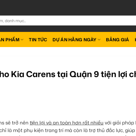
ẢN PHẨM
TIN TỨC
DỰ ÁN HẰNG NGÀY
BẢNG GIÁ
o Kia Carens tại Quận 9 tiện lợi c
ns sẽ trở nên
tiện lợi và an toàn hơn rất nhiều
với giải pháp
chỉ là một phụ kiện trang trí mà còn là trợ thủ đắc lực, giúp