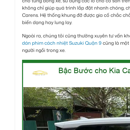
cho từng dòng xe, sử dụng các lỗ chờ có sẵn tr
không chỉ giúp quá trình lắp đặt nhanh chóng, c
Carens. Hệ thống khung đỡ được gia cố chắc ch
biến dạng hay lung lay.
Ngoài ra, chúng tôi cũng thường xuyên tư vấn khá
dán phim cách nhiệt Suzuki Quận 9
cũng là một 
người ngồi trong xe.