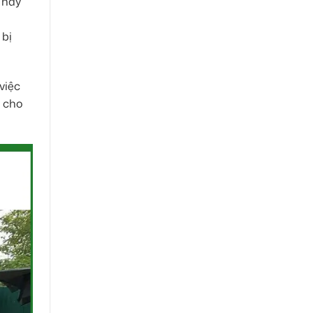
 này
 bị
việc
i cho