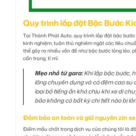
Quy trình lắp đặt Bậc Bước K
Tại Thành Phát Auto, quy trình lắp đặt bậc bước 
kinh nghiệm, tuân thủ nghiêm ngặt các tiêu chuẩ
thể gây ra nhiều vấn đề như bậc bước lỏng lẻo, p
cẩn trọng, tỉ mỉ.
Mẹo nhỏ từ gara:
Khi lắp bậc bước, 
lông chuyên dụng và có đệm cao su 
loại bỏ tiếng ồn khó chịu khi xe di ch
bảo không có bất kỳ chi tiết nào bị lỏn
Đảm bảo an toàn và giữ nguyên zin xe
Điểm mấu chốt trong dịch vụ của chúng tôi là đả