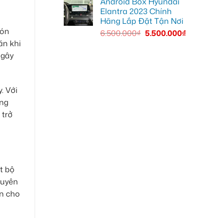
Android Box Hyundai
Elantra 2023 Chính
Hãng Lắp Đặt Tận Nơi
đón
6.500.000
₫
5.500.000
₫
ăn khi
 gây
. Với
ăng
 trở
t bộ
guyên
ấn cho