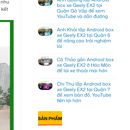
õ nhu
luận
box xe Geely EX2 tại
ở
 kết
Quận Gò Vấp để xem
Anh
Kiên
YouTube và dẫn đường
lắp
Android
Không
Box
có
Anh Khải lắp Android box
cho
bình
Geely
luận
xe Geely EX2 tại Quận 6
ở
EX2
để nâng cao trải nghiệm
Anh
tại
Quang
Quận
lái
lắp
10
Android
Không
để
box
có
xem
Cô Thảo gắn Android box
xe
bình
Youtube
Geely
luận
xe Geely EX2 ở Hóc Môn
ở
EX2
để lái xe thoải mái hơn
Anh
tại
Khải
Quận
Không
lắp
Gò
có
Android
Vấp
Chị Thư lắp Android box
bình
box
để
luận
xe Geely EX2 tại Quận 7
xe
xem
ở
Geely
YouTube
để xem bản đồ, YouTube
Cô
EX2
và
Thảo
tiện lợi hơn
tại
dẫn
gắn
Quận
đường
Android
Không
6
box
có
để
xe
bình
nâng
SẢN PHẨM
Geely
luận
cao
ở
EX2
trải
Chị
ở
nghiệm
Thư
Hóc