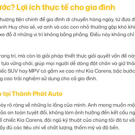
c? Lợi ích thực tế cho gia đình
hương tiện chính để gia đình di chuyển hàng ngày, từ đưa 
 Anh Huy chia sẻ, vợ anh và các con nhỏ thường gặp khó kh
 xe đỗ ở những vị trí không bằng phẳng. Điều này không chỉ
g trí, mà còn là giải pháp thiết thực giải quyết vấn đề này
tựa vững chãi, giúp mọi người dễ dàng đặt chân và giữ th
chiếc SUV hay MPV có gầm xe cao như Kia Carens, bậc bước
g cao trải nghiệm sử dụng cho cả gia đình.
p tại Thành Phát Auto
 bày rõ ràng về những lo lắng của mình. Anh mong muốn mộ
ảo an toàn tuyệt đối, không làm ảnh hưởng đến kết cấu n
ế chiếc Kia Carens, đội ngũ kỹ thuật của chúng tôi đã tư v
 đủ các tiêu chí về chất lượng, thẩm mỹ và độ bền.