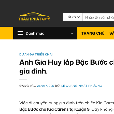
Bỏ
qua
nội
Tìm
kiếm:
dung
Danh mục
TRANG CHỦ
S
DỰ ÁN ĐÃ TRIỂN KHAI
Anh Gia Huy lắp Bậc Bước ch
gia đình.
ĐĂNG VÀO
26/05/2026
BỞI
LÊ QUANG NHẬT PHƯƠNG
Việc di chuyển cùng gia đình trên chiếc Kia Care
Bậc Bước cho Kia Carens tại Quận 9
. Đây không 