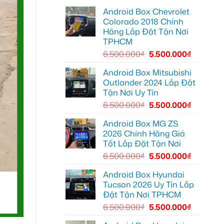
lái
lắp
Môn
Android Box Chevrolet
Android
để
box
lái
Colorado 2018 Chính
xe
xe
Hãng Lắp Đặt Tận Nơi
Geely
thoải
EX2
mái
TPHCM
tại
hơn
Quận
6.500.000
₫
5.500.000
₫
7
để
xem
Android Box Mitsubishi
bản
Outlander 2024 Lắp Đặt
đồ,
YouTube
Tận Nơi Uy Tín
tiện
lợi
6.500.000
₫
5.500.000
₫
hơn
Android Box MG ZS
2026 Chính Hãng Giá
Tốt Lắp Đặt Tận Nơi
6.500.000
₫
5.500.000
₫
Android Box Hyundai
Tucson 2026 Uy Tín Lắp
Đặt Tận Nơi TPHCM
6.500.000
₫
5.500.000
₫