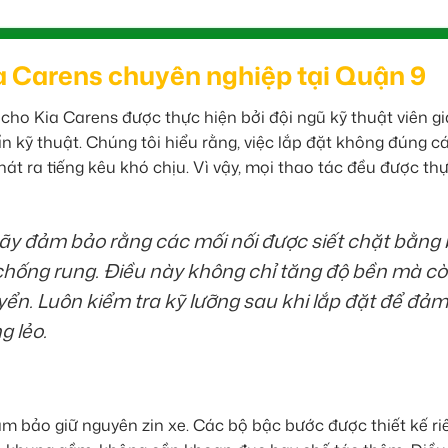
ia Carens chuyên nghiệp tại Quận 9
cho Kia Carens được thực hiện bởi đội ngũ kỹ thuật viên g
n kỹ thuật. Chúng tôi hiểu rằng, việc lắp đặt không đúng c
hát ra tiếng kêu khó chịu. Vì vậy, mọi thao tác đều được th
hãy đảm bảo rằng các mối nối được siết chặt bằng
chống rung. Điều này không chỉ tăng độ bền mà c
uyển. Luôn kiểm tra kỹ lưỡng sau khi lắp đặt để đảm
g lẻo.
m bảo giữ nguyên zin xe. Các bộ bậc bước được thiết kế ri