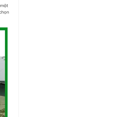
 mặt
 chọn