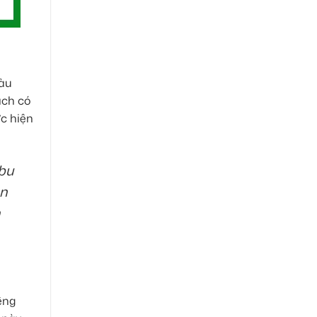
iàu
ách có
ực hiện
 bu
òn
êng