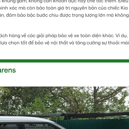
ên khung gầm, không cần khoan đục hay chế tác thêm. Điều
hính xác mà còn bảo toàn giá trị nguyên bản của chiếc Kia
ắn, đảm bảo bậc bước chịu được trọng lượng lớn mà không
ch hàng về các giải pháp bảo vệ xe toàn diện khác. Ví dụ, 
lựa chọn tốt để bảo vệ nội thất và tăng cường sự thoải má