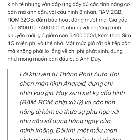
kinh tế nhưng vẫn đáp ứng đầy đủ các tính năng cơ
bản mà anh cần, với cấu hình 8 nhân, RAM 2GB,
ROM 32GB, đảm bảo hoạt động mượt mà. Giá gốc
của S100J là 7.400.000đ, nhưng với chương trình
khuyến mãi, giá giảm còn 6.400.000đ, kèm theo Sim
4G miễn phí và thẻ nhớ. Một mức giá rất dễ tiếp cận
mà không phải lo lắng về chi phí phát sinh, đúng
như mong muốn ban đầu của Anh Duy.
Lời khuyên từ Thành Phát Auto:
Khi
chọn màn hình Android, đừng chỉ
nhìn vào giá. Hãy xem xét kỹ cấu hình
(RAM, ROM, chip xử lý) và các tính
năng đi kèm có thực sự phù hợp với
nhu cầu sử dụng hàng ngày của
mình không. Đôi khi, một mẫu màn
hình có giá cao hơn một chút nhưng