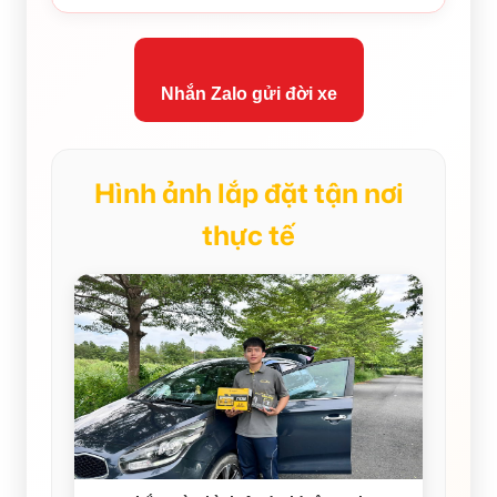
Nhắn Zalo gửi đời xe
Hình ảnh lắp đặt tận nơi
thực tế