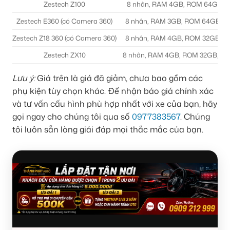
Zestech Z100
8 nhân, RAM 4GB, ROM 64GB, AI
Zestech E360 (có Camera 360)
8 nhân, RAM 3GB, ROM 64GB, Cam
Zestech Z18 360 (có Camera 360)
8 nhân, RAM 4GB, ROM 32GB, Cam
Zestech ZX10
8 nhân, RAM 4GB, ROM 32GB, Hợp k
Lưu ý:
Giá trên là giá đã giảm, chưa bao gồm các
phụ kiện tùy chọn khác. Để nhận báo giá chính xác
và tư vấn cấu hình phù hợp nhất với xe của bạn, hãy
gọi ngay cho chúng tôi qua số
0977383567
. Chúng
tôi luôn sẵn lòng giải đáp mọi thắc mắc của bạn.