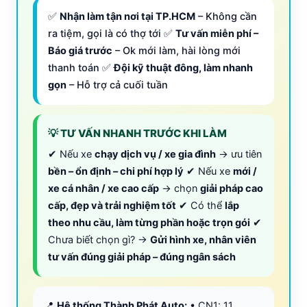
✅
Nhận làm tận nơi tại TP.HCM
– Không cần
ra tiệm, gọi là có thợ tới ✅
Tư vấn miễn phí –
Báo giá trước
– Ok mới làm, hài lòng mới
thanh toán ✅
Đội kỹ thuật đông, làm nhanh
gọn
– Hỗ trợ cả cuối tuần
💡 TƯ VẤN NHANH TRƯỚC KHI LÀM
✔ Nếu xe
chạy dịch vụ / xe gia đình
→ ưu tiên
bền – ổn định – chi phí hợp lý
✔ Nếu xe
mới /
xe cá nhân / xe cao cấp
→ chọn
giải pháp cao
cấp, đẹp và trải nghiệm tốt
✔ Có thể
lắp
theo nhu cầu, làm từng phần hoặc trọn gói
✔
Chưa biết chọn gì? →
Gửi hình xe, nhân viên
tư vấn đúng giải pháp – đúng ngân sách
📍
Hệ thống Thành Phát Auto:
• CN1: 11