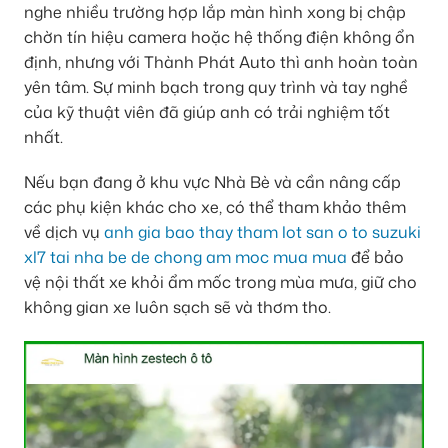
nghe nhiều trường hợp lắp màn hình xong bị chập
chờn tín hiệu camera hoặc hệ thống điện không ổn
định, nhưng với Thành Phát Auto thì anh hoàn toàn
yên tâm. Sự minh bạch trong quy trình và tay nghề
của kỹ thuật viên đã giúp anh có trải nghiệm tốt
nhất.
Nếu bạn đang ở khu vực Nhà Bè và cần nâng cấp
các phụ kiện khác cho xe, có thể tham khảo thêm
về dịch vụ
anh gia bao thay tham lot san o to suzuki
xl7 tai nha be de chong am moc mua mua
để bảo
vệ nội thất xe khỏi ẩm mốc trong mùa mưa, giữ cho
không gian xe luôn sạch sẽ và thơm tho.