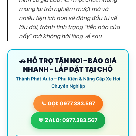
mang lại trải nghiệm mượt mà và
nhiều tiện ích hơn sẽ đáng đầu tư về
lâu dài, tránh tình trạng “tiền nào của
nấy” mà không hài lòng về sau.
🚗 HỖ TRỢ TẬN NƠI – BÁO GIÁ
NHANH – LẮP ĐẶT TẠI CHỖ
Thành Phát Auto – Phụ Kiện & Nâng Cấp Xe Hơi
Chuyên Nghiệp
📞 GỌI: 0977.383.567
💬 ZALO: 0977.383.567