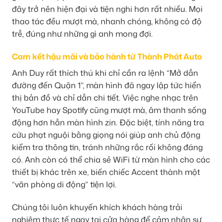
đây trở nên hiện đại và tiện nghi hơn rất nhiều. Mọi
thao tác đều mượt mà, nhanh chóng, không có độ
trễ, đúng như những gì anh mong đợi.
Cam kết hậu mãi và bảo hành từ Thành Phát Auto
Anh Duy rất thích thú khi chỉ cần ra lệnh “Mở dẫn
đường đến Quận 1”, màn hình đã ngay lập tức hiển
thị bản đồ và chỉ dẫn chi tiết. Việc nghe nhạc trên
YouTube hay Spotify cũng mượt mà, âm thanh sống
động hơn hẳn màn hình zin. Đặc biệt, tính năng tra
cứu phạt nguội bằng giọng nói giúp anh chủ động
kiểm tra thông tin, tránh những rắc rối không đáng
có. Anh còn có thể chia sẻ WiFi từ màn hình cho các
thiết bị khác trên xe, biến chiếc Accent thành một
“văn phòng di động” tiện lợi.
Chúng tôi luôn khuyến khích khách hàng trải
nghiệm thực tế ngay tại cửa hàng để cảm nhận sự