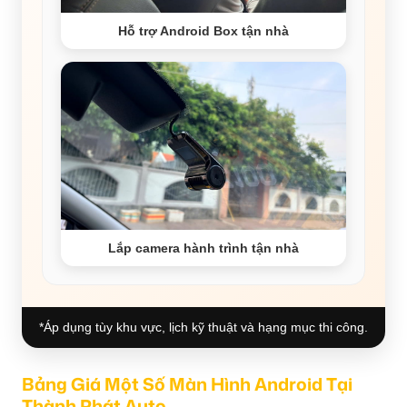
Hỗ trợ Android Box tận nhà
Lắp camera hành trình tận nhà
*Áp dụng tùy khu vực, lịch kỹ thuật và hạng mục thi công.
Bảng Giá Một Số Màn Hình Android Tại
Thành Phát Auto