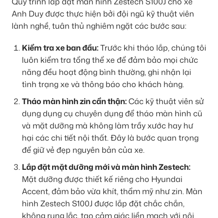
Quy trình lắp đặt màn hình Zestech S100J cho xe
Anh Duy được thực hiện bởi đội ngũ kỹ thuật viên
lành nghề, tuân thủ nghiêm ngặt các bước sau:
Kiểm tra xe ban đầu:
Trước khi tháo lắp, chúng tôi
luôn kiểm tra tổng thể xe để đảm bảo mọi chức
năng đều hoạt động bình thường, ghi nhận lại
tình trạng xe và thông báo cho khách hàng.
Tháo màn hình zin cẩn thận:
Các kỹ thuật viên sử
dụng dụng cụ chuyên dụng để tháo màn hình cũ
và mặt dưỡng mà không làm trầy xước hay hư
hại các chi tiết nội thất. Đây là bước quan trọng
để giữ vẻ đẹp nguyên bản của xe.
Lắp đặt mặt dưỡng mới và màn hình Zestech:
Mặt dưỡng được thiết kế riêng cho Hyundai
Accent, đảm bảo vừa khít, thẩm mỹ như zin. Màn
hình Zestech S100J được lắp đặt chắc chắn,
không rung lắc, tạo cảm giác liền mạch với nội