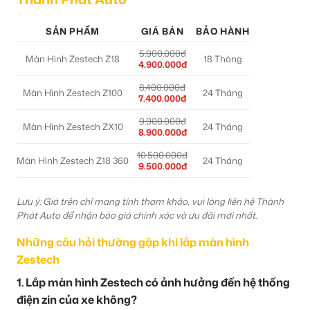
SẢN PHẨM
GIÁ BÁN
BẢO HÀNH
5.900.000đ
Màn Hình Zestech Z18
18 Tháng
4.900.000đ
8.400.000đ
Màn Hình Zestech Z100
24 Tháng
7.400.000đ
9.900.000đ
Màn Hình Zestech ZX10
24 Tháng
8.900.000đ
10.500.000đ
Màn Hình Zestech Z18 360
24 Tháng
9.500.000đ
Lưu ý: Giá trên chỉ mang tính tham khảo, vui lòng liên hệ Thành
Phát Auto để nhận báo giá chính xác và ưu đãi mới nhất.
Những câu hỏi thường gặp khi lắp màn hình
Zestech
1. Lắp màn hình Zestech có ảnh hưởng đến hệ thống
điện zin của xe không?