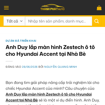
Bỏ
qua
nội
Tìm
dung
kiếm:
DỰ ÁN ĐÃ TRIỂN KHAI
Anh Duy lắp màn hình Zestech ô tô
cho Hyundai Accent tại Nhà Bè
ĐĂNG VÀO
28/06/2026
BỞI
NGUYỄN QUANG MINH
Bạn đang tìm giải pháp nâng cấp trải nghiệm lái cho
chiếc Hyundai Accent của mình? Câu chuyện của
Anh Duy lắp màn hình Zestech ô tô cho Hyundai
Accent tại Nhà Bè
sẽ là một ví dụ điển hình. Anh Duy,