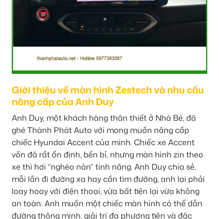
Giới thiệu về màn hình Zestech và nhu cầu
nâng cấp của Anh Duy
Anh Duy, một khách hàng thân thiết ở Nhà Bè, đã
ghé Thành Phát Auto với mong muốn nâng cấp
chiếc Hyundai Accent của mình. Chiếc xe Accent
vốn đã rất ổn định, bền bỉ, nhưng màn hình zin theo
xe thì hơi “nghèo nàn” tính năng. Anh Duy chia sẻ,
mỗi lần đi đường xa hay cần tìm đường, anh lại phải
loay hoay với điện thoại, vừa bất tiện lại vừa không
an toàn. Anh muốn một chiếc màn hình có thể dẫn
đường thông minh, giải trí đa phương tiện và đặc