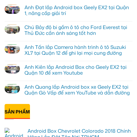
Anh Đạt lắp Android box Geely EX2 tại Quận
1, nâng cấp giải trí
Không
có
Chú Bảy độ bi gầm ô tô cho Ford Everest tại
bình
luận
Thủ Đức cần ánh sáng tốt hơn
ở
Anh
Không
Đạt
có
Anh Tấn lắp Camera hành trình ô tô Suzuki
lắp
bình
Android
luận
XL7 tại Quận 12 để ghi lại mọi cung đường
box
ở
Geely
Chú
Không
EX2
Bảy
có
Anh Kiên lắp Android Box cho Geely EX2 tại
tại
độ
bình
Quận
bi
luận
Quận 10 để xem Youtube
1,
gầm
ở
nâng
ô
Anh
Không
cấp
tô
Tấn
có
Anh Quang lắp Android box xe Geely EX2 tại
giải
cho
lắp
bình
trí
Ford
Camera
luận
Quận Gò Vấp để xem YouTube và dẫn đường
Everest
hành
ở
tại
trình
Anh
Không
Thủ
ô
Kiên
có
Đức
tô
lắp
bình
cần
Suzuki
Android
SẢN PHẨM
luận
ánh
XL7
Box
ở
sáng
tại
cho
Anh
tốt
Quận
Geely
Quang
hơn
12
EX2
lắp
Android Box Chevrolet Colorado 2018 Chính
để
tại
Android
ghi
Quận
box