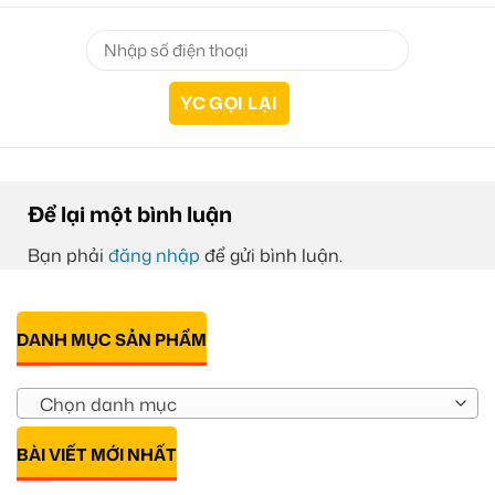
Để lại một bình luận
Bạn phải
đăng nhập
để gửi bình luận.
DANH MỤC SẢN PHẨM
Chọn danh mục
BÀI VIẾT MỚI NHẤT