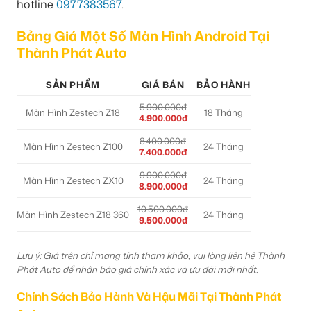
hotline
0977383567
.
Bảng Giá Một Số Màn Hình Android Tại
Thành Phát Auto
SẢN PHẨM
GIÁ BÁN
BẢO HÀNH
5.900.000đ
Màn Hình Zestech Z18
18 Tháng
4.900.000đ
8.400.000đ
Màn Hình Zestech Z100
24 Tháng
7.400.000đ
9.900.000đ
Màn Hình Zestech ZX10
24 Tháng
8.900.000đ
10.500.000đ
Màn Hình Zestech Z18 360
24 Tháng
9.500.000đ
Lưu ý: Giá trên chỉ mang tính tham khảo, vui lòng liên hệ Thành
Phát Auto để nhận báo giá chính xác và ưu đãi mới nhất.
Chính Sách Bảo Hành Và Hậu Mãi Tại Thành Phát