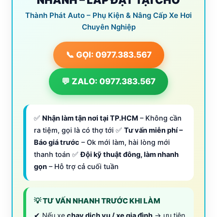
Thành Phát Auto – Phụ Kiện & Nâng Cấp Xe Hơi
Chuyên Nghiệp
📞 GỌI: 0977.383.567
💬 ZALO: 0977.383.567
✅
Nhận làm tận nơi tại TP.HCM
– Không cần
ra tiệm, gọi là có thợ tới ✅
Tư vấn miễn phí –
Báo giá trước
– Ok mới làm, hài lòng mới
thanh toán ✅
Đội kỹ thuật đông, làm nhanh
gọn
– Hỗ trợ cả cuối tuần
💡 TƯ VẤN NHANH TRƯỚC KHI LÀM
✔ Nếu xe
chạy dịch vụ / xe gia đình
→ ưu tiên