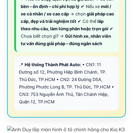
bền – ổn định – chi phí hợp lý
✔ Nếu xe
mới /
xe cá nhân / xe cao cấp
→ chọn
giải pháp cao
cấp, đẹp và trải nghiệm tốt
✔ Có thể
lắp
theo nhu cầu, làm từng phần hoặc trọn gói
✔
Chưa biết chọn gì? →
Gửi hình xe, nhân viên
tư vấn đúng giải pháp – đúng ngân sách
📍
Hệ thống Thành Phát Auto:
• CN1: 11
Đường số 12, Phường Hiệp Bình Chánh, TP.
Thủ Đức, TP.HCM • CN2: 24 Đường D5A,
Phường Phước Long B, TP. Thủ Đức, TP.HCM •
CN3: 753 Nguyễn Ảnh Thủ, Tân Chánh Hiệp,
Quận 12, TP.HCM