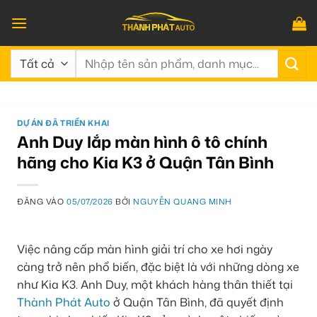
Bỏ
qua
nội
Tìm
dung
kiếm:
DỰ ÁN ĐÃ TRIỂN KHAI
Anh Duy lắp màn hình ô tô chính
hãng cho Kia K3 ở Quận Tân Bình
ĐĂNG VÀO
05/07/2026
BỞI
NGUYỄN QUANG MINH
Việc nâng cấp màn hình giải trí cho xe hơi ngày
càng trở nên phổ biến, đặc biệt là với những dòng xe
như Kia K3. Anh Duy, một khách hàng thân thiết tại
Thành Phát Auto
ở Quận Tân Bình, đã quyết định