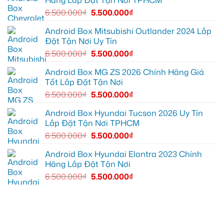
Hãng Lắp Đặt Tận Nơi TPHCM
lại
10
xe
mọi
để
Geely
6.500.000
₫
5.500.000
₫
cung
xem
EX2
đường
Youtube
tại
Quận
Android Box Mitsubishi Outlander 2024 Lắp
Gò
Đặt Tận Nơi Uy Tín
Vấp
để
6.500.000
₫
5.500.000
₫
xem
YouTube
và
Android Box MG ZS 2026 Chính Hãng Giá
dẫn
Tốt Lắp Đặt Tận Nơi
đường
6.500.000
₫
5.500.000
₫
Android Box Hyundai Tucson 2026 Uy Tín
Lắp Đặt Tận Nơi TPHCM
6.500.000
₫
5.500.000
₫
Android Box Hyundai Elantra 2023 Chính
Hãng Lắp Đặt Tận Nơi
6.500.000
₫
5.500.000
₫