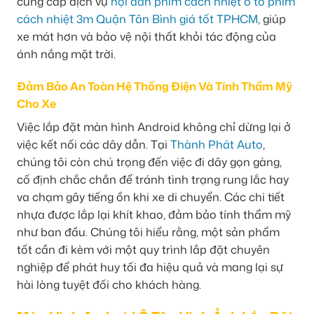
cung cấp dịch vụ
nội dán phim cách nhiệt ô tô phim
cách nhiệt 3m Quận Tân Bình giá tốt TPHCM
, giúp
xe mát hơn và bảo vệ nội thất khỏi tác động của
ánh nắng mặt trời.
Đảm Bảo An Toàn Hệ Thống Điện Và Tính Thẩm Mỹ
Cho Xe
Việc lắp đặt màn hình Android không chỉ dừng lại ở
việc kết nối các dây dẫn. Tại
Thành Phát Auto
,
chúng tôi còn chú trọng đến việc đi dây gọn gàng,
cố định chắc chắn để tránh tình trạng rung lắc hay
va chạm gây tiếng ồn khi xe di chuyển. Các chi tiết
nhựa được lắp lại khít khao, đảm bảo tính thẩm mỹ
như ban đầu. Chúng tôi hiểu rằng, một sản phẩm
tốt cần đi kèm với một quy trình lắp đặt chuyên
nghiệp để phát huy tối đa hiệu quả và mang lại sự
hài lòng tuyệt đối cho khách hàng.