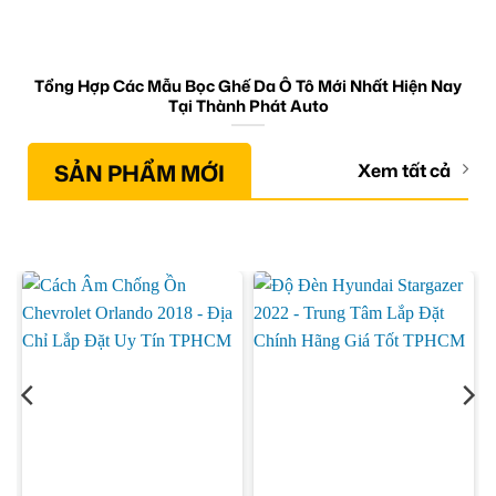
Tổng Hợp Các Mẫu Bọc Ghế Da Ô Tô Mới Nhất Hiện Nay
Tại Thành Phát Auto
SẢN PHẨM MỚI
Xem tất cả