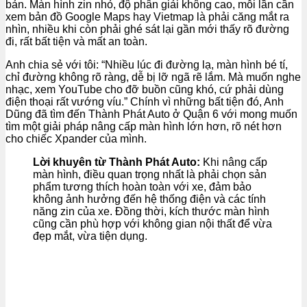
bản. Màn hình zin nhỏ, độ phân giải không cao, mỗi lần cần
xem bản đồ Google Maps hay Vietmap là phải căng mắt ra
nhìn, nhiều khi còn phải ghé sát lại gần mới thấy rõ đường
đi, rất bất tiện và mất an toàn.
Anh chia sẻ với tôi: “Nhiều lúc đi đường lạ, màn hình bé tí,
chỉ đường không rõ ràng, dễ bị lỡ ngã rẽ lắm. Mà muốn nghe
nhạc, xem YouTube cho đỡ buồn cũng khó, cứ phải dùng
điện thoại rất vướng víu.” Chính vì những bất tiện đó, Anh
Dũng đã tìm đến Thành Phát Auto ở Quận 6 với mong muốn
tìm một giải pháp nâng cấp màn hình lớn hơn, rõ nét hơn
cho chiếc Xpander của mình.
Lời khuyên từ Thành Phát Auto:
Khi nâng cấp
màn hình, điều quan trọng nhất là phải chọn sản
phẩm tương thích hoàn toàn với xe, đảm bảo
không ảnh hưởng đến hệ thống điện và các tính
năng zin của xe. Đồng thời, kích thước màn hình
cũng cần phù hợp với không gian nội thất để vừa
đẹp mắt, vừa tiện dụng.