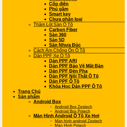
Cốp điện
Phủ gầm
Smart key
Chưa phân loại
Thảm Lót Sàn Ô Tô
Carbon Fiber
Sàn 360
Sàn 5D
Sàn Nhựa Đúc
Cách Âm Chống Ồn Ô Tô
Dán PPF Xe Ô Tô
Dán PPF ARI
Dán PPF Bảo Vệ Mặt Bàn
Dán PPF Đèn Pha
Dán PPF Nội Thất Ô Tô
Dán PPF Ô Tô
Khóa Học Dán PPF Ô Tô
Trang Chủ
Sản phẩm
Android Box
Android Box Zestech
Android Box Potech
Màn Hình Android Ô Tô Xe Hơi
Màn hình android Zestech
Màn Hình Potech