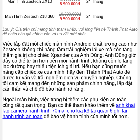
Màn Hình Zestech ZX10
24 Tháng
8.900.000đ
10.500.000đ
Màn Hình Zestech Z18 360
24 Tháng
9.500.000đ
Lưu ý: Giá trên chỉ mang tính tham khảo, vui lòng liên hệ Thành Phát Auto
để nhận báo giá chính xác và ưu đãi mới nhất.
Việc lắp đặt một chiếc màn hình Android chất lượng cao như
Zestech không chỉ nâng tầm trải nghiệm lái xe mà còn tăng
thêm giá trị cho chiếc Xpander của Anh Dũng. Anh Dũng giờ
đây có thể tự tin hơn trên mọi hành trình, không còn lo lắng
lạc đường hay thiếu tiện ích giải trí. Nếu bạn cũng muốn
nâng cấp chiếc xe của mình, hãy đến Thành Phát Auto để
được tư vấn và trải nghiệm dịch vụ chuyên nghiệp. Chúng
tôi cam kết mang đến những sản phẩm chính hãng, lắp đặt
cẩn thận và chế độ bảo hành rõ ràng.
Ngoài màn hình, việc trang bị thêm các phụ kiện an toàn
cũng rất quan trọng. Bạn có thể tham khảo thêm về
anh khai
lap camera hanh trinh 70mai cho kia k3 tai quan 6 ghi lai
hanh trinh an toan
để bảo vệ hành trình của mình tốt hơn.