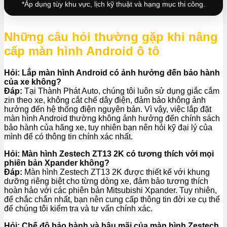
*Áp dụng tùy khu vực, lịch kỹ thuật và hạng mục thi công.
Những câu hỏi thường gặp khi nâng
cấp màn hình Android ô tô
Hỏi: Lắp màn hình Android có ảnh hưởng đến bảo hành
của xe không?
Đáp:
Tại Thành Phát Auto, chúng tôi luôn sử dụng giắc cắm
zin theo xe, không cắt chế dây điện, đảm bảo không ảnh
hưởng đến hệ thống điện nguyên bản. Vì vậy, việc lắp đặt
màn hình Android thường không ảnh hưởng đến chính sách
bảo hành của hãng xe, tuy nhiên bạn nên hỏi kỹ đại lý của
mình để có thông tin chính xác nhất.
Hỏi: Màn hình Zestech ZT13 2K có tương thích với mọi
phiên bản Xpander không?
Đáp:
Màn hình Zestech ZT13 2K được thiết kế với khung
dưỡng riêng biệt cho từng dòng xe, đảm bảo tương thích
hoàn hảo với các phiên bản Mitsubishi Xpander. Tuy nhiên,
để chắc chắn nhất, bạn nên cung cấp thông tin đời xe cụ thể
để chúng tôi kiểm tra và tư vấn chính xác.
Hỏi: Chế độ bảo hành và hậu mãi của màn hình Zestech