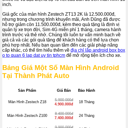
inch.
Giá gốc của màn hình Zestech ZT13 2K là 12.500.000đ,
nhưng trong chương trình khuyến mãi, Anh Dũng đã được
hỗ trợ giảm còn 11.500.000đ, kèm theo quà tặng là định vị
quản lý xe trọn đời, Sim 4G miễn phí 1 tháng, camera hành
trình trước và thẻ nhớ. Chúng tôi luôn tư vấn minh bạch về
giá cả và các gói quà tặng để khách hàng có thể lựa chọn
phù hợp nhất. Nếu bạn quan tâm đến các giải pháp nâng
cấp khác, có thể tìm hiểu thêm về
địa chỉ lắp android box box
o to quan 6 lap dat uy tin tphcm
để mở rộng tiện ích cho xe.
Bảng Giá Một Số Màn Hình Android
Tại Thành Phát Auto
Sản Phẩm
Giá Bán
Bảo Hành
5.900.000đ
Màn Hình Zestech Z18
18 Tháng
4.900.000đ
8.400.000đ
Màn Hình Zestech Z100
24 Tháng
7.400.000đ
9.900.000đ