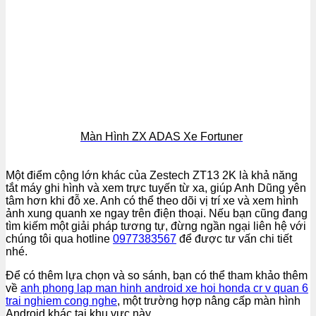
Màn Hình ZX ADAS Xe Fortuner
Một điểm cộng lớn khác của Zestech ZT13 2K là khả năng
tắt máy ghi hình và xem trực tuyến từ xa, giúp Anh Dũng yên
tâm hơn khi đỗ xe. Anh có thể theo dõi vị trí xe và xem hình
ảnh xung quanh xe ngay trên điện thoại. Nếu bạn cũng đang
tìm kiếm một giải pháp tương tự, đừng ngần ngại liên hệ với
chúng tôi qua hotline
0977383567
để được tư vấn chi tiết
nhé.
Để có thêm lựa chọn và so sánh, bạn có thể tham khảo thêm
về
anh phong lap man hinh android xe hoi honda cr v quan 6
trai nghiem cong nghe
, một trường hợp nâng cấp màn hình
Android khác tại khu vực này.