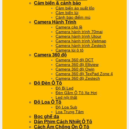
Cảm biến & cảnh báo
Cảm biến áp suất lốp
Cảm biến lùi
Cảnh báo điểm mù
Camera Hành Trình
Camera cập lề
Camera hành trình 70mai
Camera hành trình Utour
Camera hành trình Vietmap
Camera hành trình Zestech
Camera lùi ô tô
Camera 360 độ
Camera 360 độ DCT
Camera 360 độ Elliview
Camera 360 độ Owin
Camera 360 độ TexPad Zone 4
Camera 360 độ Zestech
Độ Đèn Ô Tô
Độ Bi Led
Đèn Gầm Ô Tô Xe Hơi
Led nội thất
Độ Loa Ô Tô
Độ Loa Sub
Loa Trung Tâm
Bọc ghế da
Dán Phim Cách Nhiệt Ô Tô
Cách Âm Chống Ồn Ô Tô