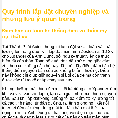
Quy trình lắp đặt chuyên nghiệp và
những lưu ý quan trọng
Đảm bảo an toàn hệ thống điện và thẩm mỹ
nội thất xe
Tại Thành Phát Auto, chúng tôi luôn đặt sự an toàn và chất
lượng lên hàng đầu. Khi lắp đặt màn hình Zestech ZT13 2K
cho Xpander của Anh Dũng, đội ngũ kỹ thuật viên đã thực
hiện rất cẩn thận. Toàn bộ quá trình đều sử dụng giắc cắm
zin theo xe, không cắt chế hay đấu nối dây điện, đảm bảo hệ
thống điện nguyên bản của xe không bị ảnh hưởng. Điều
này không chỉ giúp giữ nguyên giá trị của xe mà còn tránh
được các rủi ro về chập cháy sau này.
Khung dưỡng màn hình được thiết kế riêng cho Xpander, ôm
khít và vừa vặn với taplo, tạo cảm giác như màn hình nguyên
bản. Sau khi lắp đặt xong, chúng tôi đã kiểm tra kỹ lưỡng tất
cả các tính năng, từ dẫn đường, ra lệnh giọng nói, kết nối
internet đến các ứng dụng giải trí, đảm bảo mọi thứ hoạt
động trơn tru. Anh Dũng rất hài lòng với diện mạo mới của
chiếc xe và đặc biệt là sự rõ nét của bản đồ trên màn hình 13