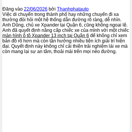
Đăng vào
22/06/2026
bởi
Thanhphatauto
Việc di chuyển trong thành phố hay những chuyến đi xa
thường đòi hỏi một hệ thống dẫn đường rõ ràng, dễ nhìn.
Anh Dũng, chủ xe Xpander tại Quận 6, cũng không ngoại lệ.
Anh đã quyết định nâng cấp chiếc xe của mình với một chiếc
màn hình ô tô Xpander 13 inch tại Quận 6
để không chỉ xem
bản đồ rõ hơn mà còn tận hưởng nhiều tiện ích giải trí hiện
đại. Quyết định này không chỉ cải thiện trải nghiệm lái xe mà
còn mang lại sự an tâm, thoải mái trên mọi nẻo đường.