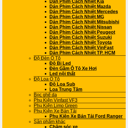
Dán Phim Cách Nhiệt Kia
Dán Phim Cách Nhiệt Mazda
Dán Phim Cách Nhiệt Mercedes
Dán Phim Cách Nhiệt MG
Dán Phim Cách Nhiệt Mitsubishi
Dán Phim Cách Nhiệt Nissan
Dán Phim Cách Nhiệt Peugeot
Dán Phim Cách Nhiệt Suzuki
Dán Phim Cách Nhiệt Toyota
Dán Phim Cách Nhiệt VinFast
Dán Phim Cách Nhiệt TP. HCM
Độ Đèn Ô Tô
Độ Bi Led
Đèn Gầm Ô Tô Xe Hơi
Led nội thất
Độ Loa Ô Tô
Độ Loa Sub
Loa Trung Tâm
Bọc ghế da
Phụ Kiện Vinfast VF3
Phụ Kiện Limo Green
Phụ Kiện Xe Bán Tải
Phụ Kiện Xe Bán Tải Ford Ranger
Sản phẩm khác
Chăm sóc xe