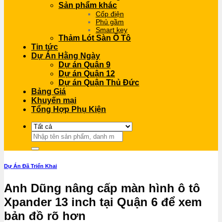
Sản phẩm khác
Cốp điện
Phủ gầm
Smart key
Thảm Lót Sàn Ô Tô
Tin tức
Dự Án Hằng Ngày
Dự án Quận 9
Dự án Quận 12
Dự án Quận Thủ Đức
Bảng Giá
Khuyến mại
Tổng Hợp Phụ Kiện
Tìm
kiếm:
Dự Án Đã Triển Khai
Anh Dũng nâng cấp màn hình ô tô
Xpander 13 inch tại Quận 6 để xem
bản đồ rõ hơn