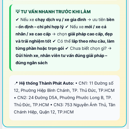
💡 TƯ VẤN NHANH TRƯỚC KHI LÀM
✔ Nếu xe
chạy dịch vụ / xe gia đình
→ ưu tiên
bền
– ổn định – chi phí hợp lý
✔ Nếu xe
mới / xe cá
nhân / xe cao cấp
→ chọn
giải pháp cao cấp, đẹp
và trải nghiệm tốt
✔ Có thể
lắp theo nhu cầu, làm
từng phần hoặc trọn gói
✔ Chưa biết chọn gì? →
Gửi hình xe, nhân viên tư vấn đúng giải pháp –
đúng ngân sách
📍
Hệ thống Thành Phát Auto:
• CN1: 11 Đường số
12, Phường Hiệp Bình Chánh, TP. Thủ Đức, TP.HCM
• CN2: 24 Đường D5A, Phường Phước Long B, TP.
Thủ Đức, TP.HCM • CN3: 753 Nguyễn Ảnh Thủ, Tân
Chánh Hiệp, Quận 12, TP.HCM