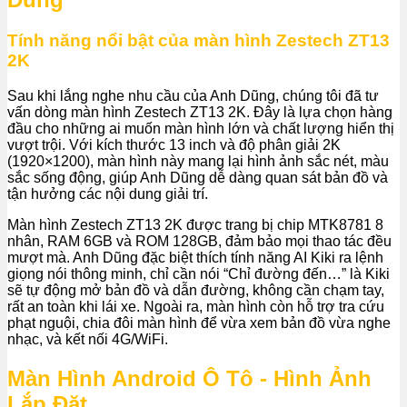
Tính năng nổi bật của màn hình Zestech ZT13
2K
Sau khi lắng nghe nhu cầu của Anh Dũng, chúng tôi đã tư
vấn dòng màn hình Zestech ZT13 2K. Đây là lựa chọn hàng
đầu cho những ai muốn màn hình lớn và chất lượng hiển thị
vượt trội. Với kích thước 13 inch và độ phân giải 2K
(1920×1200), màn hình này mang lại hình ảnh sắc nét, màu
sắc sống động, giúp Anh Dũng dễ dàng quan sát bản đồ và
tận hưởng các nội dung giải trí.
Màn hình Zestech ZT13 2K được trang bị chip MTK8781 8
nhân, RAM 6GB và ROM 128GB, đảm bảo mọi thao tác đều
mượt mà. Anh Dũng đặc biệt thích tính năng AI Kiki ra lệnh
giọng nói thông minh, chỉ cần nói “Chỉ đường đến…” là Kiki
sẽ tự động mở bản đồ và dẫn đường, không cần chạm tay,
rất an toàn khi lái xe. Ngoài ra, màn hình còn hỗ trợ tra cứu
phạt nguội, chia đôi màn hình để vừa xem bản đồ vừa nghe
nhạc, và kết nối 4G/WiFi.
Màn Hình Android Ô Tô - Hình Ảnh
Lắp Đặt