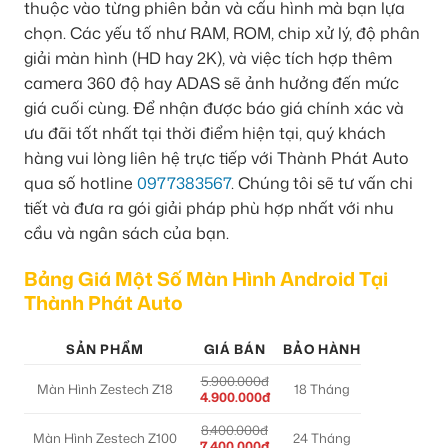
thuộc vào từng phiên bản và cấu hình mà bạn lựa
chọn. Các yếu tố như RAM, ROM, chip xử lý, độ phân
giải màn hình (HD hay 2K), và việc tích hợp thêm
camera 360 độ hay ADAS sẽ ảnh hưởng đến mức
giá cuối cùng. Để nhận được báo giá chính xác và
ưu đãi tốt nhất tại thời điểm hiện tại, quý khách
hàng vui lòng liên hệ trực tiếp với Thành Phát Auto
qua số hotline
0977383567
. Chúng tôi sẽ tư vấn chi
tiết và đưa ra gói giải pháp phù hợp nhất với nhu
cầu và ngân sách của bạn.
Bảng Giá Một Số Màn Hình Android Tại
Thành Phát Auto
SẢN PHẨM
GIÁ BÁN
BẢO HÀNH
5.900.000đ
Màn Hình Zestech Z18
18 Tháng
4.900.000đ
8.400.000đ
Màn Hình Zestech Z100
24 Tháng
7.400.000đ