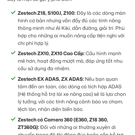
Zestech Z18, S100J, Z100:
Đây là các dòng màn
hình cơ bản nhưng vẫn đầy đủ các tính năng
thông minh như AI Kiki, dẫn đường, giải trí. Phù
hợp cho những ai muốn nâng cấp tiện nghi với
chi phí hợp lý.
Zestech ZX10, ZX10 Cao Cấp:
Cấu hình mạnh
mẽ hơn, hoạt động mượt mà, đáp ứng tốt nhu
cầu sử dụng đa nhiệm.
Zestech EX ADAS, ZX ADAS:
Nếu bạn quan
tâm đến an toàn, các dòng có tích hợp ADAS
(Hệ thống hỗ trợ lái xe nâng cao) sẽ là lựa chọn
lý tưởng, với các tính năng cảnh báo va chạm,
lệch làn, nhận diện biển báo.
Zestech có Camera 360 (E360, Z18 360,
ZT360G):
Đối với những ai thường xuyên di
chuyển trong đô thị đông đúc hoặc cần hỗ trợ