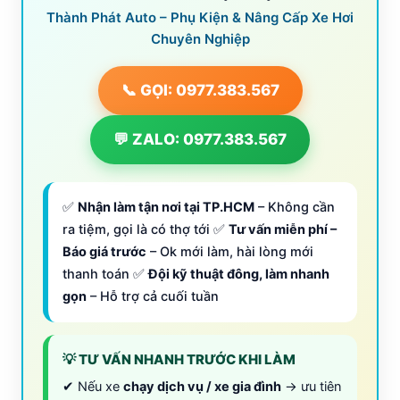
Thành Phát Auto – Phụ Kiện & Nâng Cấp Xe Hơi
Chuyên Nghiệp
📞 GỌI: 0977.383.567
💬 ZALO: 0977.383.567
✅
Nhận làm tận nơi tại TP.HCM
– Không cần
ra tiệm, gọi là có thợ tới ✅
Tư vấn miễn phí –
Báo giá trước
– Ok mới làm, hài lòng mới
thanh toán ✅
Đội kỹ thuật đông, làm nhanh
gọn
– Hỗ trợ cả cuối tuần
💡 TƯ VẤN NHANH TRƯỚC KHI LÀM
✔ Nếu xe
chạy dịch vụ / xe gia đình
→ ưu tiên