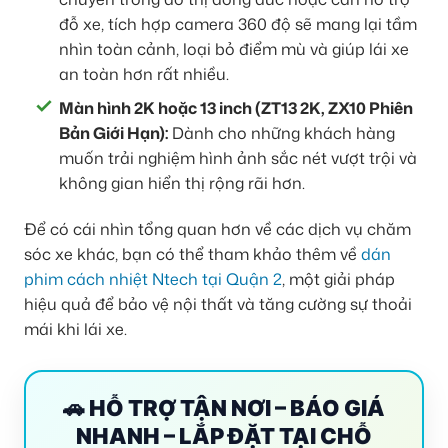
đỗ xe, tích hợp camera 360 độ sẽ mang lại tầm
nhìn toàn cảnh, loại bỏ điểm mù và giúp lái xe
an toàn hơn rất nhiều.
Màn hình 2K hoặc 13 inch (ZT13 2K, ZX10 Phiên
Bản Giới Hạn):
Dành cho những khách hàng
muốn trải nghiệm hình ảnh sắc nét vượt trội và
không gian hiển thị rộng rãi hơn.
Để có cái nhìn tổng quan hơn về các dịch vụ chăm
sóc xe khác, bạn có thể tham khảo thêm về
dán
phim cách nhiệt Ntech tại Quận 2
, một giải pháp
hiệu quả để bảo vệ nội thất và tăng cường sự thoải
mái khi lái xe.
🚗 HỖ TRỢ TẬN NƠI – BÁO GIÁ
NHANH – LẮP ĐẶT TẠI CHỖ