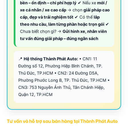
bền – ổn định – chi phí hợp lý
✔ Nếu xe
mới /
xe cá nhân / xe cao cấp
→ chọn
giải pháp cao
cấp, đẹp và trải nghiệm tốt
✔ Có thể
lắp
theo nhu cầu, làm từng phần hoặc trọn gói
✔
Chưa biết chọn gì? →
Gửi hình xe, nhân viên
tư vấn đúng giải pháp – đúng ngân sách
📍
Hệ thống Thành Phát Auto:
• CN1: 11
Đường số 12, Phường Hiệp Bình Chánh, TP.
Thủ Đức, TP.HCM • CN2: 24 Đường D5A,
Phường Phước Long B, TP. Thủ Đức, TP.HCM •
CN3: 753 Nguyễn Ảnh Thủ, Tân Chánh Hiệp,
Quận 12, TP.HCM
Tư vấn và hỗ trợ sau bán hàng tại Thành Phát Auto