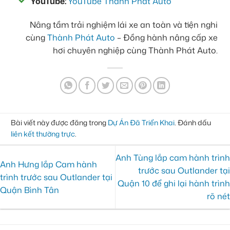
YouTube:
YouTube Thành Phát Auto
Nâng tầm trải nghiệm lái xe an toàn và tiện nghi
cùng
Thành Phát Auto
– Đồng hành nâng cấp xe
hơi chuyên nghiệp cùng Thành Phát Auto.
Bài viết này được đăng trong
Dự Án Đã Triển Khai
. Đánh dấu
liên kết thường trực
.
Anh Tùng lắp cam hành trình
Anh Hưng lắp Cam hành
trước sau Outlander tại
trình trước sau Outlander tại
Quận 10 để ghi lại hành trình
Quận Bình Tân
rõ nét