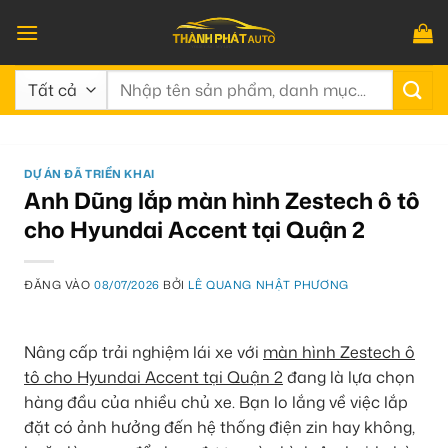
Bỏ
qua
nội
Tìm
dung
kiếm:
DỰ ÁN ĐÃ TRIỂN KHAI
Anh Dũng lắp màn hình Zestech ô tô
cho Hyundai Accent tại Quận 2
ĐĂNG VÀO
08/07/2026
BỞI
LÊ QUANG NHẬT PHƯƠNG
Nâng cấp trải nghiệm lái xe với
màn hình Zestech ô
tô cho Hyundai Accent tại Quận 2
đang là lựa chọn
hàng đầu của nhiều chủ xe. Bạn lo lắng về việc lắp
đặt có ảnh hưởng đến hệ thống điện zin hay không,