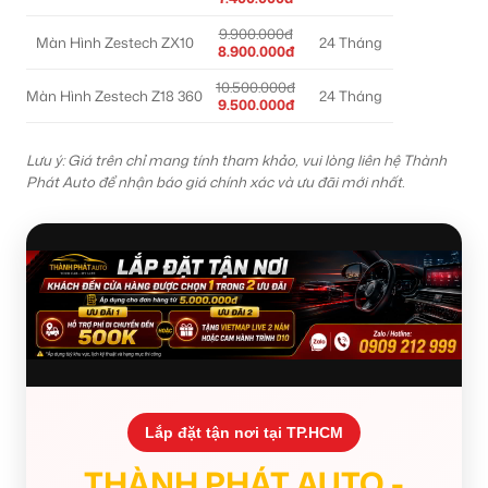
9.900.000đ
Màn Hình Zestech ZX10
24 Tháng
8.900.000đ
10.500.000đ
Màn Hình Zestech Z18 360
24 Tháng
9.500.000đ
Lưu ý: Giá trên chỉ mang tính tham khảo, vui lòng liên hệ Thành
Phát Auto để nhận báo giá chính xác và ưu đãi mới nhất.
Lắp đặt tận nơi tại TP.HCM
THÀNH PHÁT AUTO -