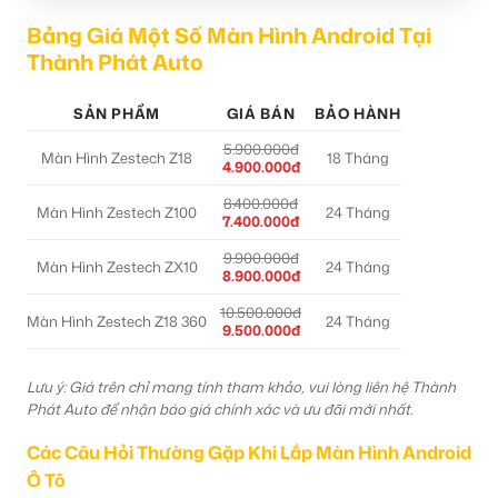
Bảng Giá Một Số Màn Hình Android Tại
Thành Phát Auto
SẢN PHẨM
GIÁ BÁN
BẢO HÀNH
5.900.000đ
Màn Hình Zestech Z18
18 Tháng
4.900.000đ
8.400.000đ
Màn Hình Zestech Z100
24 Tháng
7.400.000đ
9.900.000đ
Màn Hình Zestech ZX10
24 Tháng
8.900.000đ
10.500.000đ
Màn Hình Zestech Z18 360
24 Tháng
9.500.000đ
Lưu ý: Giá trên chỉ mang tính tham khảo, vui lòng liên hệ Thành
Phát Auto để nhận báo giá chính xác và ưu đãi mới nhất.
Các Câu Hỏi Thường Gặp Khi Lắp Màn Hình Android
Ô Tô