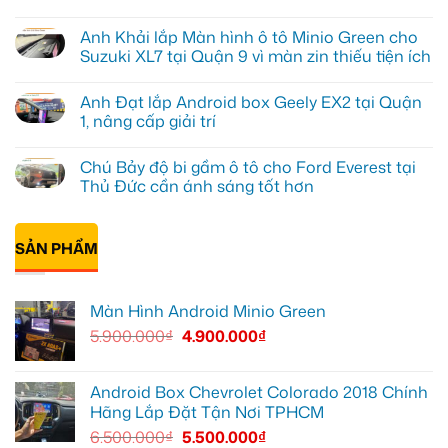
Anh
Không
Kiên
có
Anh Khải lắp Màn hình ô tô Minio Green cho
nâng
bình
cấp
luận
Suzuki XL7 tại Quận 9 vì màn zin thiếu tiện ích
Màn
ở
hình
Anh
Không
Minio
Tấn
có
Anh Đạt lắp Android box Geely EX2 tại Quận
Green
lắp
bình
cho
màn
luận
1, nâng cấp giải trí
Honda
hình
ở
CRV
Minio
Anh
Không
tại
Green
Khải
có
Chú Bảy độ bi gầm ô tô cho Ford Everest tại
Thủ
cho
lắp
bình
Đức
Honda
Màn
luận
Thủ Đức cần ánh sáng tốt hơn
vì
CR-
hình
ở
màn
V
ô
Anh
Không
zin
ở
tô
Đạt
có
giới
Quận
Minio
lắp
bình
hạn
12
Green
Android
SẢN PHẨM
luận
cho
box
ở
Suzuki
Geely
Chú
XL7
EX2
Bảy
tại
tại
độ
Màn Hình Android Minio Green
Quận
Quận
bi
9
1,
gầm
5.900.000
₫
4.900.000
₫
vì
nâng
ô
màn
cấp
tô
zin
giải
cho
thiếu
trí
Ford
tiện
Everest
Android Box Chevrolet Colorado 2018 Chính
ích
tại
Hãng Lắp Đặt Tận Nơi TPHCM
Thủ
Đức
6.500.000
₫
5.500.000
₫
cần