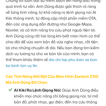
Chúng tôi luôn đặt sự minh bạch lên hàng đầu trong
quá trình tư vấn. Anh Dũng được giải thích rõ ràng
về từng tính năng, từ khả năng ra lệnh giọng nói AI
Kiki thông minh, tự động cập nhật phần mềm OTA,
đến các ứng dụng dẫn đường như Google Maps,
Navitel, và cả tính năng tra cứu phạt nguội tiện lợi.
Anh Dũng cũng rất hài lòng khi biết màn hình có thể
chia đôi để vừa xem bản đồ vừa nghe nhạc, rất tiện
lợi cho những chuyến đi dài. Nếu bạn đang tìm kiếm
dịch vụ tương tự cho xe bán tải của mình, bạn có
thể tham khảo thêm về
dia chi lap phu kien xe ban
tai binh tan uy tin
.
Các Tính Năng Nổi Bật Của Màn Hình Zestech Z100
Mà Anh Dũng Đã Chọn
AI Kiki Ra Lệnh Giọng Nói:
Giúp Anh Dũng điều
khiển mọi chức năng chỉ bằng giọng nói, từ mở
bản đồ, phát nhạc, gọi điện, đến tra cứu thông