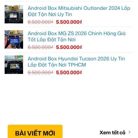
ánh
sáng
Android Box Mitsubishi Outlander 2024 Lắp
tốt
Đặt Tận Nơi Uy Tín
hơn
6.500.000
₫
5.500.000
₫
Android Box MG ZS 2026 Chính Hãng Giá
Tốt Lắp Đặt Tận Nơi
6.500.000
₫
5.500.000
₫
Android Box Hyundai Tucson 2026 Uy Tín
Lắp Đặt Tận Nơi TPHCM
6.500.000
₫
5.500.000
₫
BÀI VIẾT MỚI
Xem tất cả