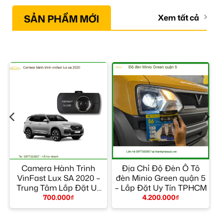
SẢN PHẨM MỚI
Xem tất cả
Camera Hành Trình
Địa Chỉ Độ Đèn Ô Tô
VinFast Lux SA 2020 –
đèn Minio Green quận 5
Trung Tâm Lắp Đặt Uy
– Lắp Đặt Uy Tín TPHCM
Tín TPHCM
700.000
₫
4.200.000
₫