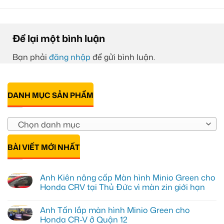
Để lại một bình luận
Bạn phải
đăng nhập
để gửi bình luận.
DANH MỤC SẢN PHẨM
Chọn danh mục
BÀI VIẾT MỚI NHẤT
Anh Kiên nâng cấp Màn hình Minio Green cho
Honda CRV tại Thủ Đức vì màn zin giới hạn
Không
có
Anh Tấn lắp màn hình Minio Green cho
bình
luận
Honda CR-V ở Quận 12
ở