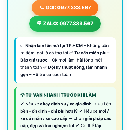
📞 GỌI: 0977.383.567
💬 ZALO: 0977.383.567
✅
Nhận làm tận nơi tại TP.HCM
– Không cần
ra tiệm, gọi là có thợ tới ✅
Tư vấn miễn phí –
Báo giá trước
– Ok mới làm, hài lòng mới
thanh toán ✅
Đội kỹ thuật đông, làm nhanh
gọn
– Hỗ trợ cả cuối tuần
💡 TƯ VẤN NHANH TRƯỚC KHI LÀM
✔ Nếu xe
chạy dịch vụ / xe gia đình
→ ưu tiên
bền – ổn định – chi phí hợp lý
✔ Nếu xe
mới /
xe cá nhân / xe cao cấp
→ chọn
giải pháp cao
cấp, đẹp và trải nghiệm tốt
✔ Có thể
lắp