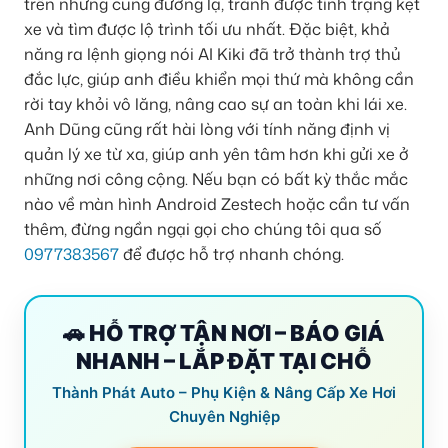
trên những cung đường lạ, tránh được tình trạng kẹt
xe và tìm được lộ trình tối ưu nhất. Đặc biệt, khả
năng ra lệnh giọng nói AI Kiki đã trở thành trợ thủ
đắc lực, giúp anh điều khiển mọi thứ mà không cần
rời tay khỏi vô lăng, nâng cao sự an toàn khi lái xe.
Anh Dũng cũng rất hài lòng với tính năng định vị
quản lý xe từ xa, giúp anh yên tâm hơn khi gửi xe ở
những nơi công cộng. Nếu bạn có bất kỳ thắc mắc
nào về màn hình Android Zestech hoặc cần tư vấn
thêm, đừng ngần ngại gọi cho chúng tôi qua số
0977383567
để được hỗ trợ nhanh chóng.
🚗 HỖ TRỢ TẬN NƠI – BÁO GIÁ
NHANH – LẮP ĐẶT TẠI CHỖ
Thành Phát Auto – Phụ Kiện & Nâng Cấp Xe Hơi
Chuyên Nghiệp