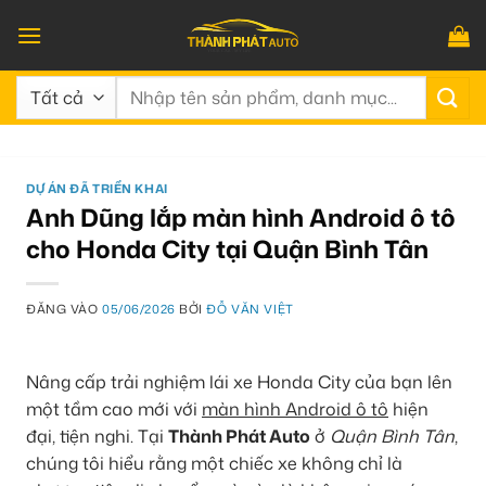
Bỏ
qua
nội
Tìm
dung
kiếm:
DỰ ÁN ĐÃ TRIỂN KHAI
Anh Dũng lắp màn hình Android ô tô
cho Honda City tại Quận Bình Tân
ĐĂNG VÀO
05/06/2026
BỞI
ĐỖ VĂN VIỆT
Nâng cấp trải nghiệm lái xe Honda City của bạn lên
một tầm cao mới với
màn hình Android ô tô
hiện
đại, tiện nghi. Tại
Thành Phát Auto
ở
Quận Bình Tân
,
chúng tôi hiểu rằng một chiếc xe không chỉ là