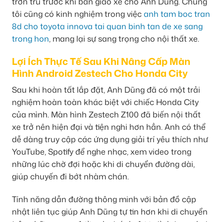
trơn tru trước khi bàn giao xe cho Anh Dũng. Chúng
tôi cũng có kinh nghiệm trong việc
anh tam boc tran
8d cho toyota innova tai quan binh tan de xe sang
trong hon
, mang lại sự sang trọng cho nội thất xe.
Lợi Ích Thực Tế Sau Khi Nâng Cấp Màn
Hình Android Zestech Cho Honda City
Sau khi hoàn tất lắp đặt, Anh Dũng đã có một trải
nghiệm hoàn toàn khác biệt với chiếc Honda City
của mình. Màn hình Zestech Z100 đã biến nội thất
xe trở nên hiện đại và tiện nghi hơn hẳn. Anh có thể
dễ dàng truy cập các ứng dụng giải trí yêu thích như
YouTube, Spotify để nghe nhạc, xem video trong
những lúc chờ đợi hoặc khi di chuyển đường dài,
giúp chuyến đi bớt nhàm chán.
Tính năng dẫn đường thông minh với bản đồ cập
nhật liên tục giúp Anh Dũng tự tin hơn khi di chuyển