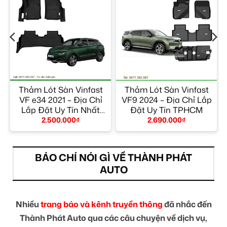
o
Thảm Lót Sàn Vinfast
Thảm Lót Sàn Vinfast
VF e34 2021 – Địa Chỉ
VF9 2024 – Địa Chỉ Lắp
Lắp Đặt Uy Tín Nhất
Đặt Uy Tín TPHCM
TPHCM
2.500.000
₫
2.690.000
₫
BÁO CHÍ NÓI GÌ VỀ THÀNH PHÁT
AUTO
Nhiều
trang báo và kênh truyền thông
đã nhắc đến
Thành Phát Auto qua các câu chuyện về dịch vụ,