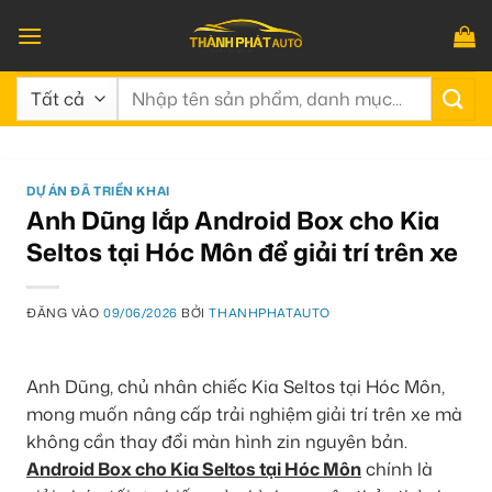
Bỏ
qua
nội
Tìm
dung
kiếm:
DỰ ÁN ĐÃ TRIỂN KHAI
Anh Dũng lắp Android Box cho Kia
Seltos tại Hóc Môn để giải trí trên xe
ĐĂNG VÀO
09/06/2026
BỞI
THANHPHATAUTO
Anh Dũng, chủ nhân chiếc Kia Seltos tại Hóc Môn,
mong muốn nâng cấp trải nghiệm giải trí trên xe mà
không cần thay đổi màn hình zin nguyên bản.
Android Box cho Kia Seltos tại Hóc Môn
chính là