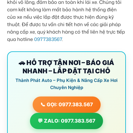
khỏi vô lăng, đảm bảo an toàn khi lái xe. Chúng tôi
cam kết không làm mất bảo hành hệ thống điện
của xe nếu việc lắp đặt được thực hiện đúng kỹ
thuật. Để được tư vấn chi tiết hơn về các giải pháp
nâng cấp xe, quý khách hàng có thể liên hệ trực tiếp
qua hotline
0977383567
.
🚗 HỖ TRỢ TẬN NƠI – BÁO GIÁ
NHANH – LẮP ĐẶT TẠI CHỖ
Thành Phát Auto – Phụ Kiện & Nâng Cấp Xe Hơi
Chuyên Nghiệp
📞 GỌI: 0977.383.567
💬 ZALO: 0977.383.567