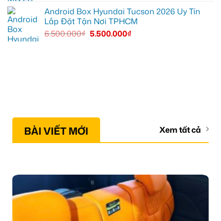
Android Box Hyundai Tucson 2026 Uy Tín
Lắp Đặt Tận Nơi TPHCM
6.500.000
₫
5.500.000
₫
BÀI VIẾT MỚI
Xem tất cả