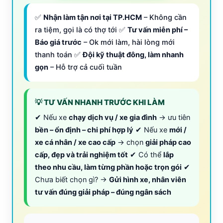
✅
Nhận làm tận nơi tại TP.HCM
– Không cần
ra tiệm, gọi là có thợ tới ✅
Tư vấn miễn phí –
Báo giá trước
– Ok mới làm, hài lòng mới
thanh toán ✅
Đội kỹ thuật đông, làm nhanh
gọn
– Hỗ trợ cả cuối tuần
💡 TƯ VẤN NHANH TRƯỚC KHI LÀM
✔ Nếu xe
chạy dịch vụ / xe gia đình
→ ưu tiên
bền – ổn định – chi phí hợp lý
✔ Nếu xe
mới /
xe cá nhân / xe cao cấp
→ chọn
giải pháp cao
cấp, đẹp và trải nghiệm tốt
✔ Có thể
lắp
theo nhu cầu, làm từng phần hoặc trọn gói
✔
Chưa biết chọn gì? →
Gửi hình xe, nhân viên
tư vấn đúng giải pháp – đúng ngân sách