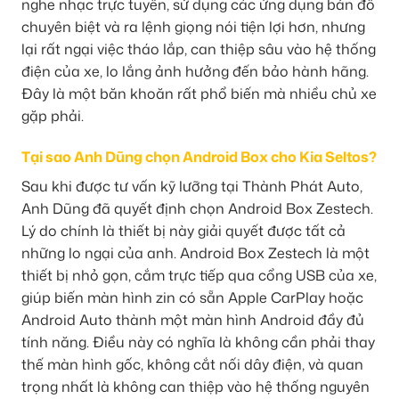
nghe nhạc trực tuyến, sử dụng các ứng dụng bản đồ
chuyên biệt và ra lệnh giọng nói tiện lợi hơn, nhưng
lại rất ngại việc tháo lắp, can thiệp sâu vào hệ thống
điện của xe, lo lắng ảnh hưởng đến bảo hành hãng.
Đây là một băn khoăn rất phổ biến mà nhiều chủ xe
gặp phải.
Tại sao Anh Dũng chọn Android Box cho Kia Seltos?
Sau khi được tư vấn kỹ lưỡng tại Thành Phát Auto,
Anh Dũng đã quyết định chọn Android Box Zestech.
Lý do chính là thiết bị này giải quyết được tất cả
những lo ngại của anh. Android Box Zestech là một
thiết bị nhỏ gọn, cắm trực tiếp qua cổng USB của xe,
giúp biến màn hình zin có sẵn Apple CarPlay hoặc
Android Auto thành một màn hình Android đầy đủ
tính năng. Điều này có nghĩa là không cần phải thay
thế màn hình gốc, không cắt nối dây điện, và quan
trọng nhất là không can thiệp vào hệ thống nguyên