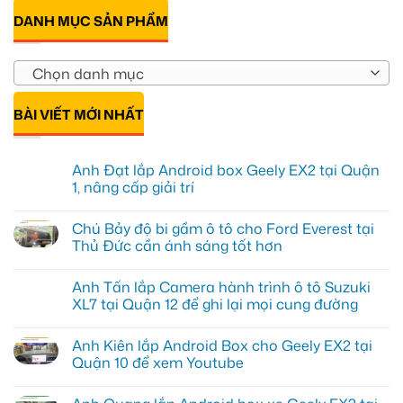
DANH MỤC SẢN PHẨM
Chọn danh mục
BÀI VIẾT MỚI NHẤT
Anh Đạt lắp Android box Geely EX2 tại Quận
1, nâng cấp giải trí
Không
có
Chú Bảy độ bi gầm ô tô cho Ford Everest tại
bình
luận
Thủ Đức cần ánh sáng tốt hơn
ở
Anh
Không
Đạt
có
Anh Tấn lắp Camera hành trình ô tô Suzuki
lắp
bình
Android
luận
XL7 tại Quận 12 để ghi lại mọi cung đường
box
ở
Geely
Chú
Không
EX2
Bảy
có
Anh Kiên lắp Android Box cho Geely EX2 tại
tại
độ
bình
Quận
bi
luận
Quận 10 để xem Youtube
1,
gầm
ở
nâng
ô
Anh
Không
cấp
tô
Tấn
có