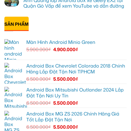
Anh Quang lắp Android box xe Geely EX2 tại
giải
cho
lắp
bình
trí
Ford
Camera
luận
Quận Gò Vấp để xem YouTube và dẫn đường
Everest
hành
ở
tại
trình
Anh
Không
Thủ
ô
Kiên
có
Đức
tô
lắp
bình
cần
Suzuki
Android
SẢN PHẨM
luận
ánh
XL7
Box
ở
sáng
tại
cho
Anh
tốt
Quận
Geely
Quang
hơn
12
EX2
lắp
Màn Hình Android Minio Green
để
tại
Android
ghi
Quận
box
5.900.000
₫
4.900.000
₫
lại
10
xe
mọi
để
Geely
cung
xem
EX2
đường
Youtube
tại
Quận
Android Box Chevrolet Colorado 2018 Chính
Gò
Hãng Lắp Đặt Tận Nơi TPHCM
Vấp
để
6.500.000
₫
5.500.000
₫
xem
YouTube
và
Android Box Mitsubishi Outlander 2024 Lắp
dẫn
Đặt Tận Nơi Uy Tín
đường
6.500.000
₫
5.500.000
₫
Android Box MG ZS 2026 Chính Hãng Giá
Tốt Lắp Đặt Tận Nơi
6.500.000
₫
5.500.000
₫