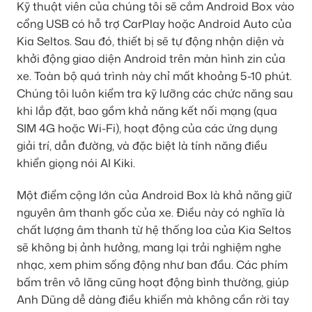
Kỹ thuật viên của chúng tôi sẽ cắm Android Box vào
cổng USB có hỗ trợ CarPlay hoặc Android Auto của
Kia Seltos. Sau đó, thiết bị sẽ tự động nhận diện và
khởi động giao diện Android trên màn hình zin của
xe. Toàn bộ quá trình này chỉ mất khoảng 5-10 phút.
Chúng tôi luôn kiểm tra kỹ lưỡng các chức năng sau
khi lắp đặt, bao gồm khả năng kết nối mạng (qua
SIM 4G hoặc Wi-Fi), hoạt động của các ứng dụng
giải trí, dẫn đường, và đặc biệt là tính năng điều
khiển giọng nói AI Kiki.
Một điểm cộng lớn của Android Box là khả năng giữ
nguyên âm thanh gốc của xe. Điều này có nghĩa là
chất lượng âm thanh từ hệ thống loa của Kia Seltos
sẽ không bị ảnh hưởng, mang lại trải nghiệm nghe
nhạc, xem phim sống động như ban đầu. Các phím
bấm trên vô lăng cũng hoạt động bình thường, giúp
Anh Dũng dễ dàng điều khiển mà không cần rời tay