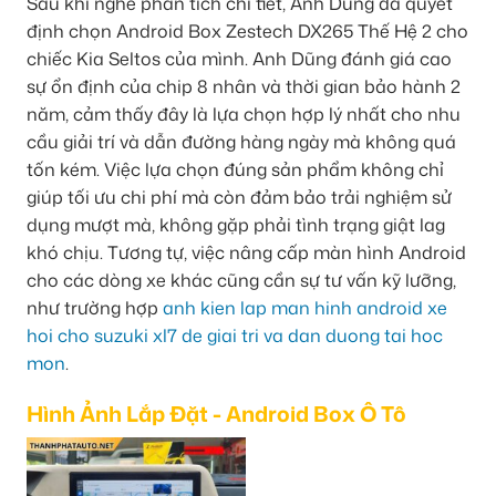
Sau khi nghe phân tích chi tiết, Anh Dũng đã quyết
định chọn Android Box Zestech DX265 Thế Hệ 2 cho
chiếc Kia Seltos của mình. Anh Dũng đánh giá cao
sự ổn định của chip 8 nhân và thời gian bảo hành 2
năm, cảm thấy đây là lựa chọn hợp lý nhất cho nhu
cầu giải trí và dẫn đường hàng ngày mà không quá
tốn kém. Việc lựa chọn đúng sản phẩm không chỉ
giúp tối ưu chi phí mà còn đảm bảo trải nghiệm sử
dụng mượt mà, không gặp phải tình trạng giật lag
khó chịu. Tương tự, việc nâng cấp màn hình Android
cho các dòng xe khác cũng cần sự tư vấn kỹ lưỡng,
như trường hợp
anh kien lap man hinh android xe
hoi cho suzuki xl7 de giai tri va dan duong tai hoc
mon
.
Hình Ảnh Lắp Đặt - Android Box Ô Tô