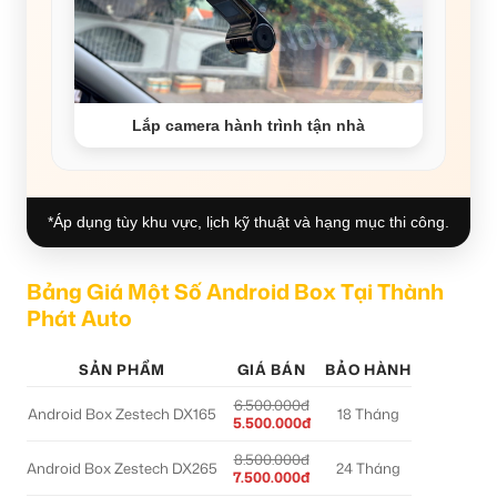
Lắp camera hành trình tận nhà
*Áp dụng tùy khu vực, lịch kỹ thuật và hạng mục thi công.
Bảng Giá Một Số Android Box Tại Thành
Phát Auto
SẢN PHẨM
GIÁ BÁN
BẢO HÀNH
6.500.000đ
Android Box Zestech DX165
18 Tháng
5.500.000đ
8.500.000đ
Android Box Zestech DX265
24 Tháng
7.500.000đ