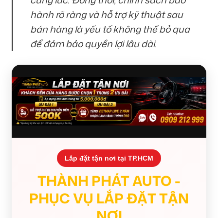
hành rõ ràng và hỗ trợ kỹ thuật sau
bán hàng là yếu tố không thể bỏ qua
để đảm bảo quyền lợi lâu dài.
Lắp đặt tận nơi tại TP.HCM
THÀNH PHÁT AUTO -
PHỤC VỤ LẮP ĐẶT TẬN
NƠI