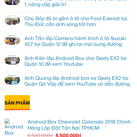
1, nâng cấp giải trí
Không
có
Chú Bảy độ bi gầm ô tô cho Ford Everest tại
bình
luận
Thủ Đức cần ánh sáng tốt hơn
ở
Anh
Không
Đạt
có
Anh Tấn lắp Camera hành trình ô tô Suzuki
lắp
bình
Android
luận
XL7 tại Quận 12 để ghi lại mọi cung đường
box
ở
Geely
Chú
Không
EX2
Bảy
có
Anh Kiên lắp Android Box cho Geely EX2 tại
tại
độ
bình
Quận
bi
luận
Quận 10 để xem Youtube
1,
gầm
ở
nâng
ô
Anh
Không
cấp
tô
Tấn
có
Anh Quang lắp Android box xe Geely EX2 tại
giải
cho
lắp
bình
trí
Ford
Camera
luận
Quận Gò Vấp để xem YouTube và dẫn đường
Everest
hành
ở
tại
trình
Anh
Không
Thủ
ô
Kiên
có
Đức
tô
lắp
bình
cần
Suzuki
Android
SẢN PHẨM
luận
ánh
XL7
Box
ở
sáng
tại
cho
Anh
tốt
Quận
Geely
Quang
hơn
12
EX2
lắp
Android Box Chevrolet Colorado 2018 Chính
để
tại
Android
ghi
Quận
box
Hãng Lắp Đặt Tận Nơi TPHCM
lại
10
xe
mọi
để
Geely
6.500.000
₫
5.500.000
₫