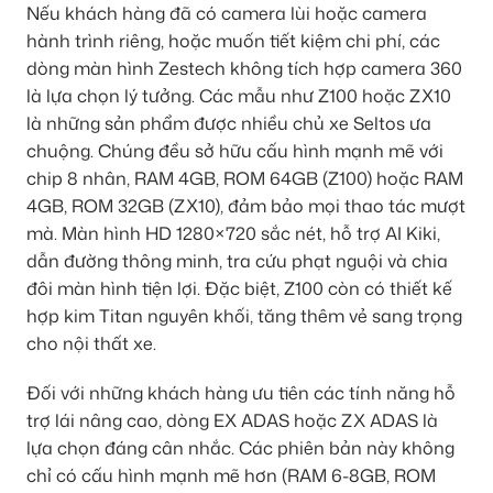
Nếu khách hàng đã có camera lùi hoặc camera
hành trình riêng, hoặc muốn tiết kiệm chi phí, các
dòng màn hình Zestech không tích hợp camera 360
là lựa chọn lý tưởng. Các mẫu như Z100 hoặc ZX10
là những sản phẩm được nhiều chủ xe Seltos ưa
chuộng. Chúng đều sở hữu cấu hình mạnh mẽ với
chip 8 nhân, RAM 4GB, ROM 64GB (Z100) hoặc RAM
4GB, ROM 32GB (ZX10), đảm bảo mọi thao tác mượt
mà. Màn hình HD 1280×720 sắc nét, hỗ trợ AI Kiki,
dẫn đường thông minh, tra cứu phạt nguội và chia
đôi màn hình tiện lợi. Đặc biệt, Z100 còn có thiết kế
hợp kim Titan nguyên khối, tăng thêm vẻ sang trọng
cho nội thất xe.
Đối với những khách hàng ưu tiên các tính năng hỗ
trợ lái nâng cao, dòng EX ADAS hoặc ZX ADAS là
lựa chọn đáng cân nhắc. Các phiên bản này không
chỉ có cấu hình mạnh mẽ hơn (RAM 6-8GB, ROM