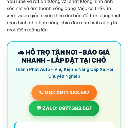
YouTube và rất ấn tượng với chất lượng hình ảnh
sắc nét và âm thanh sống động. Việc có thể vừa
xem video giải trí vừa theo dõi bản đồ trên cùng một
màn hình nhờ tính năng chia đôi màn hình cũng là
một điểm cộng lớn.
🚗 HỖ TRỢ TẬN NƠI – BÁO GIÁ
NHANH – LẮP ĐẶT TẠI CHỖ
Thành Phát Auto – Phụ Kiện & Nâng Cấp Xe Hơi
Chuyên Nghiệp
📞 GỌI: 0977.383.567
💬 ZALO: 0977.383.567