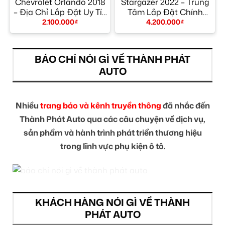
Chevrolet Orlando 2018
Stargazer 2022 – Trung
– Địa Chỉ Lắp Đặt Uy Tín
Tâm Lắp Đặt Chính
TPHCM
Hãng Giá Tốt TPHCM
2.100.000
₫
4.200.000
₫
BÁO CHÍ NÓI GÌ VỀ THÀNH PHÁT
AUTO
Nhiều
trang báo và kênh truyền thông
đã nhắc đến
Thành Phát Auto qua các câu chuyện về dịch vụ,
sản phẩm và hành trình phát triển thương hiệu
trong lĩnh vực phụ kiện ô tô.
KHÁCH HÀNG NÓI GÌ VỀ THÀNH
PHÁT AUTO