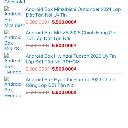
cung
xem
EX2
đường
Youtube
tại
Quận
Android Box Mitsubishi Outlander 2024 Lắp
Gò
Đặt Tận Nơi Uy Tín
Vấp
để
6.500.000
₫
5.500.000
₫
xem
YouTube
và
Android Box MG ZS 2026 Chính Hãng Giá
dẫn
Tốt Lắp Đặt Tận Nơi
đường
6.500.000
₫
5.500.000
₫
Android Box Hyundai Tucson 2026 Uy Tín
Lắp Đặt Tận Nơi TPHCM
6.500.000
₫
5.500.000
₫
Android Box Hyundai Elantra 2023 Chính
Hãng Lắp Đặt Tận Nơi
6.500.000
₫
5.500.000
₫