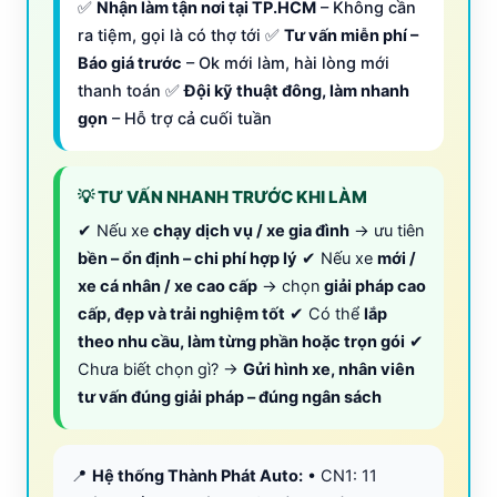
✅
Nhận làm tận nơi tại TP.HCM
– Không cần
ra tiệm, gọi là có thợ tới ✅
Tư vấn miễn phí –
Báo giá trước
– Ok mới làm, hài lòng mới
thanh toán ✅
Đội kỹ thuật đông, làm nhanh
gọn
– Hỗ trợ cả cuối tuần
💡 TƯ VẤN NHANH TRƯỚC KHI LÀM
✔ Nếu xe
chạy dịch vụ / xe gia đình
→ ưu tiên
bền – ổn định – chi phí hợp lý
✔ Nếu xe
mới /
xe cá nhân / xe cao cấp
→ chọn
giải pháp cao
cấp, đẹp và trải nghiệm tốt
✔ Có thể
lắp
theo nhu cầu, làm từng phần hoặc trọn gói
✔
Chưa biết chọn gì? →
Gửi hình xe, nhân viên
tư vấn đúng giải pháp – đúng ngân sách
📍
Hệ thống Thành Phát Auto:
• CN1: 11