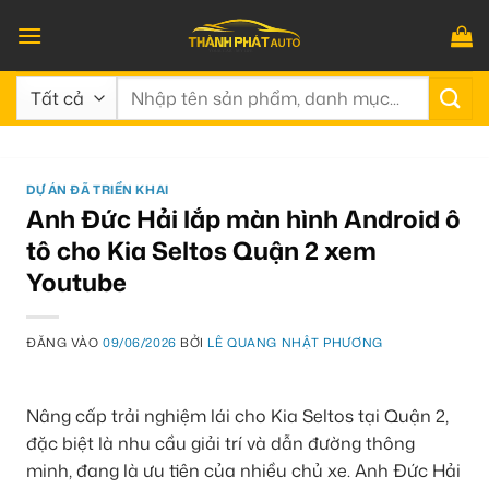
Bỏ
qua
nội
Tìm
dung
kiếm:
DỰ ÁN ĐÃ TRIỂN KHAI
Anh Đức Hải lắp màn hình Android ô
tô cho Kia Seltos Quận 2 xem
Youtube
ĐĂNG VÀO
09/06/2026
BỞI
LÊ QUANG NHẬT PHƯƠNG
Nâng cấp trải nghiệm lái cho Kia Seltos tại Quận 2,
đặc biệt là nhu cầu giải trí và dẫn đường thông
minh, đang là ưu tiên của nhiều chủ xe. Anh Đức Hải