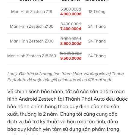
5.900.000đ
Màn Hình Zestech Z18
18 Tháng
4.900.000đ
8.400.000đ
Màn Hình Zestech Z100
24 Tháng
7.400.000đ
9.900.000đ
Màn Hình Zestech ZX10
24 Tháng
8.900.000đ
10.500.000đ
Màn Hình Zestech Z18 360
24 Tháng
9.500.000đ
Lưu ý: Giá trên chỉ mang tính tham khảo, vui lòng liên hệ Thành
Phát Auto để nhận báo giá chính xác và ưu đãi mới nhất.
Về chính sách bảo hành, tất cả các sản phẩm màn
hình Android Zestech tại Thành Phát Auto đều được
bảo hành chính hãng theo quy định của nhà sản
xuất, thường là 2 năm. Chúng tôi cũng cung cấp
dịch vụ hỗ trợ kỹ thuật và hậu mãi tận tình, đảm
bảo quý khách yên tâm sử dụng sản phẩm trong