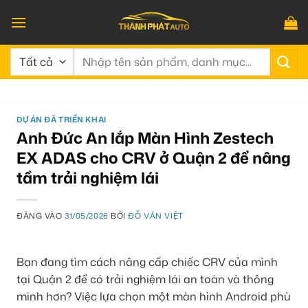
Bỏ
qua
nội
Tìm
dung
kiếm:
DỰ ÁN ĐÃ TRIỂN KHAI
Anh Đức An lắp Màn Hình Zestech
EX ADAS cho CRV ở Quận 2 để nâng
tầm trải nghiệm lái
ĐĂNG VÀO
31/05/2026
BỞI
ĐỖ VĂN VIỆT
Bạn đang tìm cách nâng cấp chiếc CRV của mình
tại Quận 2 để có trải nghiệm lái an toàn và thông
minh hơn? Việc lựa chọn một màn hình Android phù