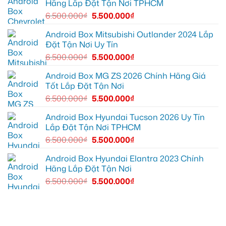
Hãng Lắp Đặt Tận Nơi TPHCM
lại
10
xe
mọi
để
Geely
6.500.000
₫
5.500.000
₫
cung
xem
EX2
đường
Youtube
tại
Quận
Android Box Mitsubishi Outlander 2024 Lắp
Gò
Đặt Tận Nơi Uy Tín
Vấp
để
6.500.000
₫
5.500.000
₫
xem
YouTube
và
Android Box MG ZS 2026 Chính Hãng Giá
dẫn
Tốt Lắp Đặt Tận Nơi
đường
6.500.000
₫
5.500.000
₫
Android Box Hyundai Tucson 2026 Uy Tín
Lắp Đặt Tận Nơi TPHCM
6.500.000
₫
5.500.000
₫
Android Box Hyundai Elantra 2023 Chính
Hãng Lắp Đặt Tận Nơi
6.500.000
₫
5.500.000
₫