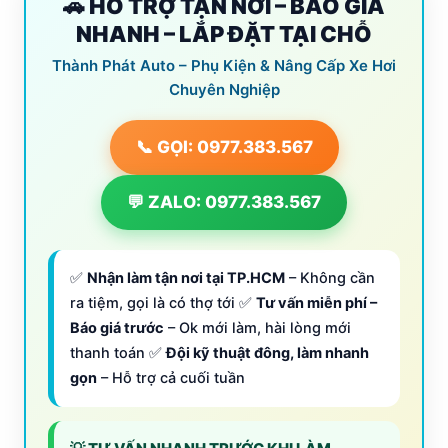
🚗 HỖ TRỢ TẬN NƠI – BÁO GIÁ
NHANH – LẮP ĐẶT TẠI CHỖ
Thành Phát Auto – Phụ Kiện & Nâng Cấp Xe Hơi
Chuyên Nghiệp
📞 GỌI: 0977.383.567
💬 ZALO: 0977.383.567
✅
Nhận làm tận nơi tại TP.HCM
– Không cần
ra tiệm, gọi là có thợ tới ✅
Tư vấn miễn phí –
Báo giá trước
– Ok mới làm, hài lòng mới
thanh toán ✅
Đội kỹ thuật đông, làm nhanh
gọn
– Hỗ trợ cả cuối tuần