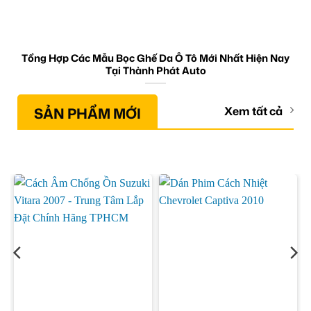
Tổng Hợp Các Mẫu Bọc Ghế Da Ô Tô Mới Nhất Hiện Nay
Tại Thành Phát Auto
SẢN PHẨM MỚI
Xem tất cả