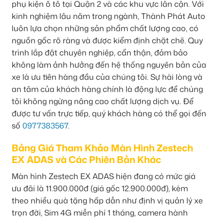
phụ kiện ô tô tại Quận 2 và các khu vực lân cận. Với
kinh nghiệm lâu năm trong ngành, Thành Phát Auto
luôn lựa chọn những sản phẩm chất lượng cao, có
nguồn gốc rõ ràng và được kiểm định chặt chẽ. Quy
trình lắp đặt chuyên nghiệp, cẩn thận, đảm bảo
không làm ảnh hưởng đến hệ thống nguyên bản của
xe là ưu tiên hàng đầu của chúng tôi. Sự hài lòng và
an tâm của khách hàng chính là động lực để chúng
tôi không ngừng nâng cao chất lượng dịch vụ. Để
được tư vấn trực tiếp, quý khách hàng có thể gọi đến
số
0977383567
.
Bảng Giá Tham Khảo Màn Hình Zestech
EX ADAS và Các Phiên Bản Khác
Màn hình Zestech EX ADAS hiện đang có mức giá
ưu đãi là 11.900.000đ (giá gốc 12.900.000đ), kèm
theo nhiều quà tặng hấp dẫn như định vị quản lý xe
trọn đời, Sim 4G miễn phí 1 tháng, camera hành