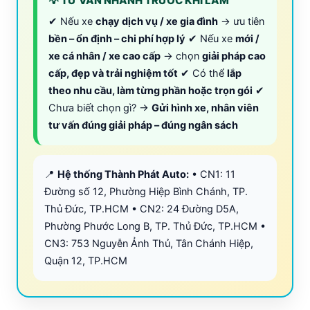
💡 TƯ VẤN NHANH TRƯỚC KHI LÀM
✔ Nếu xe
chạy dịch vụ / xe gia đình
→ ưu tiên
bền – ổn định – chi phí hợp lý
✔ Nếu xe
mới /
xe cá nhân / xe cao cấp
→ chọn
giải pháp cao
cấp, đẹp và trải nghiệm tốt
✔ Có thể
lắp
theo nhu cầu, làm từng phần hoặc trọn gói
✔
Chưa biết chọn gì? →
Gửi hình xe, nhân viên
tư vấn đúng giải pháp – đúng ngân sách
📍
Hệ thống Thành Phát Auto:
• CN1: 11
Đường số 12, Phường Hiệp Bình Chánh, TP.
Thủ Đức, TP.HCM • CN2: 24 Đường D5A,
Phường Phước Long B, TP. Thủ Đức, TP.HCM •
CN3: 753 Nguyễn Ảnh Thủ, Tân Chánh Hiệp,
Quận 12, TP.HCM