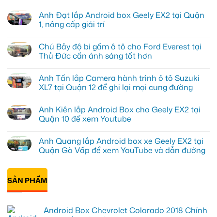
Anh Đạt lắp Android box Geely EX2 tại Quận
1, nâng cấp giải trí
Không
có
Chú Bảy độ bi gầm ô tô cho Ford Everest tại
bình
luận
Thủ Đức cần ánh sáng tốt hơn
ở
Anh
Không
Đạt
có
Anh Tấn lắp Camera hành trình ô tô Suzuki
lắp
bình
Android
luận
XL7 tại Quận 12 để ghi lại mọi cung đường
box
ở
Geely
Chú
Không
EX2
Bảy
có
Anh Kiên lắp Android Box cho Geely EX2 tại
tại
độ
bình
Quận
bi
luận
Quận 10 để xem Youtube
1,
gầm
ở
nâng
ô
Anh
Không
cấp
tô
Tấn
có
Anh Quang lắp Android box xe Geely EX2 tại
giải
cho
lắp
bình
trí
Ford
Camera
luận
Quận Gò Vấp để xem YouTube và dẫn đường
Everest
hành
ở
tại
trình
Anh
Không
Thủ
ô
Kiên
có
Đức
tô
lắp
bình
cần
Suzuki
Android
SẢN PHẨM
luận
ánh
XL7
Box
ở
sáng
tại
cho
Anh
tốt
Quận
Geely
Quang
hơn
12
EX2
lắp
Android Box Chevrolet Colorado 2018 Chính
để
tại
Android
ghi
Quận
box