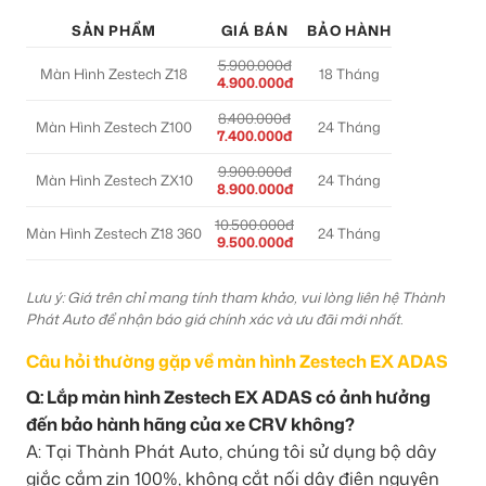
SẢN PHẨM
GIÁ BÁN
BẢO HÀNH
5.900.000đ
Màn Hình Zestech Z18
18 Tháng
4.900.000đ
8.400.000đ
Màn Hình Zestech Z100
24 Tháng
7.400.000đ
9.900.000đ
Màn Hình Zestech ZX10
24 Tháng
8.900.000đ
10.500.000đ
Màn Hình Zestech Z18 360
24 Tháng
9.500.000đ
Lưu ý: Giá trên chỉ mang tính tham khảo, vui lòng liên hệ Thành
Phát Auto để nhận báo giá chính xác và ưu đãi mới nhất.
Câu hỏi thường gặp về màn hình Zestech EX ADAS
Q: Lắp màn hình Zestech EX ADAS có ảnh hưởng
đến bảo hành hãng của xe CRV không?
A: Tại Thành Phát Auto, chúng tôi sử dụng bộ dây
giắc cắm zin 100%, không cắt nối dây điện nguyên