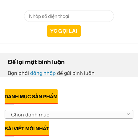
Để lại một bình luận
Bạn phải
đăng nhập
để gửi bình luận.
DANH MỤC SẢN PHẨM
Chọn danh mục
BÀI VIẾT MỚI NHẤT