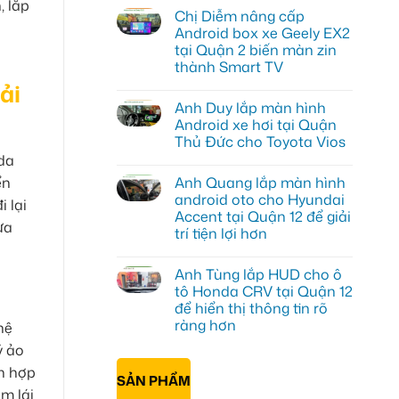
, lắp
có
Chị Diễm nâng cấp
bình
luận
Android box xe Geely EX2
ở
tại Quận 2 biến màn zin
Chị
Minh
thành Smart TV
lắp
ải
Android
Không
Box
có
Anh Duy lắp màn hình
Geely
bình
EX2
luận
Android xe hơi tại Quận
ở
Quận
Thủ Đức cho Toyota Vios
Chị
Bình
Diễm
Thạnh
da
Không
nâng
để
có
cấp
biến
Anh Quang lắp màn hình
ển
bình
Android
màn
luận
android oto cho Hyundai
box
zin
i lại
ở
xe
thành
Accent tại Quận 12 để giải
Anh
Geely
thông
ựa
Duy
trí tiện lợi hơn
EX2
minh
lắp
tại
màn
Không
Quận
hình
có
2
Anh Tùng lắp HUD cho ô
Android
bình
biến
xe
luận
tô Honda CRV tại Quận 12
màn
ở
hơi
zin
để hiển thị thông tin rõ
Anh
tại
thành
Quang
Quận
ràng hơn
hệ
Smart
lắp
Thủ
TV
màn
Không
Đức
ý ảo
hình
có
cho
android
bình
Toyota
ch hợp
SẢN PHẨM
oto
luận
Vios
ở
cho
m lái