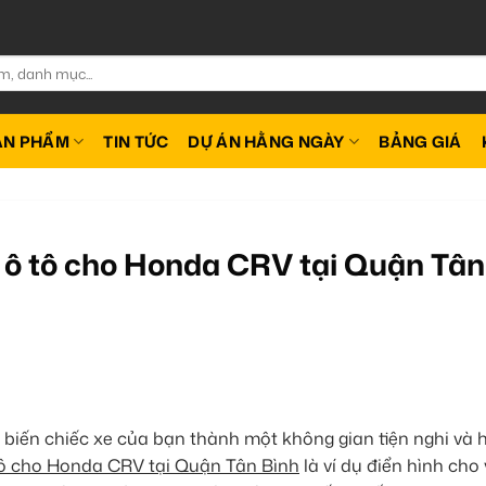
ẢN PHẨM
TIN TỨC
DỰ ÁN HẰNG NGÀY
BẢNG GIÁ
 ô tô cho Honda CRV tại Quận Tân
 biến chiếc xe của bạn thành một không gian tiện nghi và 
ô cho Honda CRV tại Quận Tân Bình
là ví dụ điển hình cho 