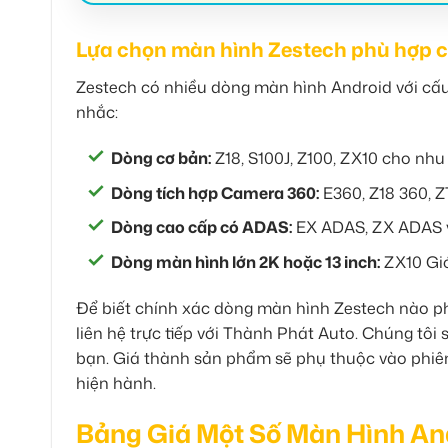
Lựa chọn màn hình Zestech phù hợp
Zestech có nhiều dòng màn hình Android với cấu
nhắc:
Dòng cơ bản:
Z18, S100J, Z100, ZX10 cho nhu 
Dòng tích hợp Camera 360:
E360, Z18 360, Z
Dòng cao cấp có ADAS:
EX ADAS, ZX ADAS vớ
Dòng màn hình lớn 2K hoặc 13 inch:
ZX10 Giớ
Để biết chính xác dòng màn hình Zestech nào ph
liên hệ trực tiếp với Thành Phát Auto. Chúng tô
bạn. Giá thành sản phẩm sẽ phụ thuộc vào phiê
hiện hành.
Bảng Giá Một Số Màn Hình An