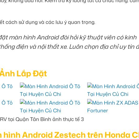
lay, không đấu nối. Kiểm tra kỹ lưỡng tất cả chức năng: cả
ết cách sử dụng và các lưu ý quan trọng.
ặt màn hình Android đòi hỏi kỹ thuật viên có kinh
ng điện và nội thất xe. Luôn chọn địa chỉ uy tín 
 Ảnh Lắp Đặt
n hình Android Zestech trên Honda 