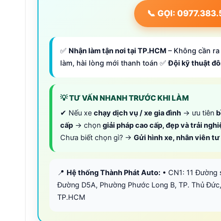
📞 GỌI: 0977.383
✅
Nhận làm tận nơi tại TP.HCM
– Không cần ra 
làm, hài lòng mới thanh toán ✅
Đội kỹ thuật đ
💡 TƯ VẤN NHANH TRƯỚC KHI LÀM
✔ Nếu xe
chạy dịch vụ / xe gia đình
→ ưu tiên
b
cấp
→ chọn
giải pháp cao cấp, đẹp và trải ngh
Chưa biết chọn gì? →
Gửi hình xe, nhân viên t
📍
Hệ thống Thành Phát Auto:
• CN1: 11 Đường 
Đường D5A, Phường Phước Long B, TP. Thủ Đức,
TP.HCM