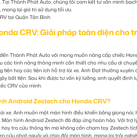
oàn. Tại Thành Phát Auto, chúng tôi cam kết tư vấn minh bạch
mang lại giá trị sử dụng tối ưu.
nda CRV: Giải pháp toàn diện cho tr
ã đến Thành Phát Auto với mong muốn nâng cấp chiếc Hon
 các tính năng thông minh cần thiết cho nhu cầu di chuy
g tiện hay các tiện ích hỗ trợ lái xe. Anh Đạt thường xuyên đ
 gây bất tiện. Sau khi được tư vấn kỹ lưỡng, anh quyết định l
iếc CRV của mình.
ình Android Zestech cho Honda CRV?
 lái xe. Anh muốn một màn hình điều khiển bằng giọng nói, 
. Màn hình Android Zestech đã đáp ứng hoàn hảo. Với trợ l
n hay tra cứu thông tin mà không cần chạm tay. Zestech tí
ra cứu phạt nguội và chia đôi màn hình, mang lại trải nghiệ