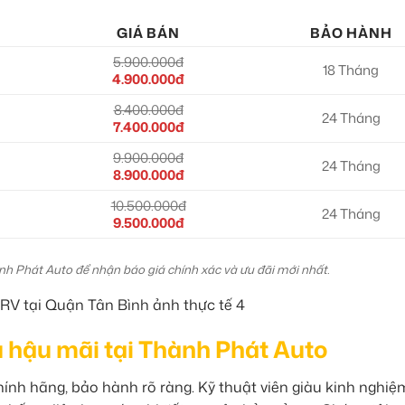
GIÁ BÁN
BẢO HÀNH
5.900.000đ
18 Tháng
4.900.000đ
8.400.000đ
24 Tháng
7.400.000đ
9.900.000đ
24 Tháng
8.900.000đ
10.500.000đ
24 Tháng
9.500.000đ
ành Phát Auto để nhận báo giá chính xác và ưu đãi mới nhất.
ụ hậu mãi tại Thành Phát Auto
nh hãng, bảo hành rõ ràng. Kỹ thuật viên giàu kinh nghi