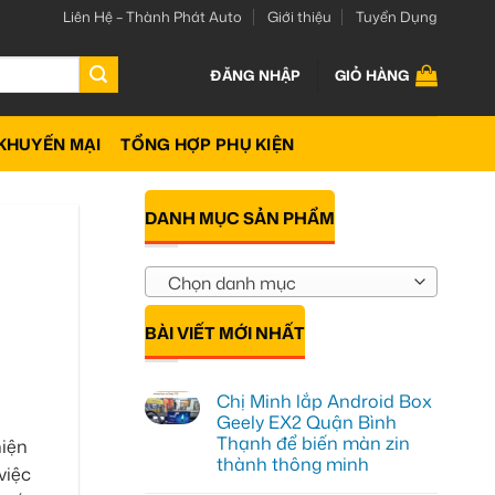
Liên Hệ – Thành Phát Auto
Giới thiệu
Tuyển Dụng
ĐĂNG NHẬP
GIỎ HÀNG
KHUYẾN MẠI
TỔNG HỢP PHỤ KIỆN
DANH MỤC SẢN PHẨM
Chọn danh mục
BÀI VIẾT MỚI NHẤT
Chị Minh lắp Android Box
Geely EX2 Quận Bình
Thạnh để biến màn zin
hiện
thành thông minh
việc
Không