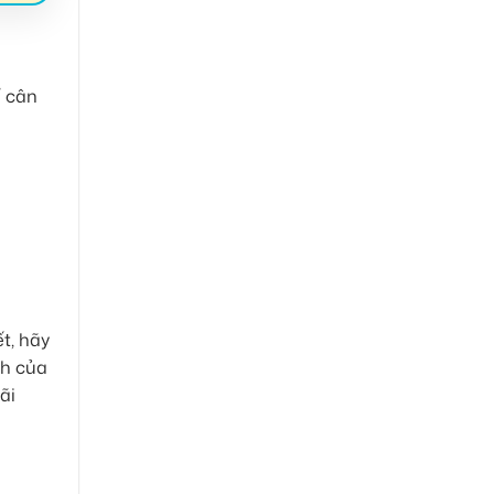
ể cân
t, hãy
ch của
ãi