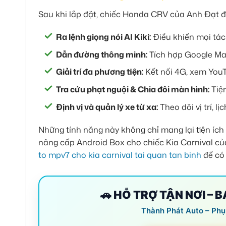
Sau khi lắp đặt, chiếc Honda CRV của Anh Đạt đã
Ra lệnh giọng nói AI Kiki:
Điều khiển mọi tác 
Dẫn đường thông minh:
Tích hợp Google Map
Giải trí đa phương tiện:
Kết nối 4G, xem YouT
Tra cứu phạt nguội & Chia đôi màn hình:
Tiện
Định vị và quản lý xe từ xa:
Theo dõi vị trí, l
Những tính năng này không chỉ mang lại tiện ích
nâng cấp Android Box cho chiếc Kia Carnival củ
to mpv7 cho kia carnival tai quan tan binh
để có 
🚗 HỖ TRỢ TẬN NƠI – 
Thành Phát Auto – Phụ