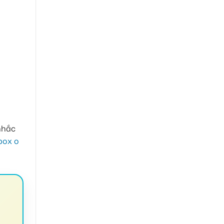
nhắc
box o