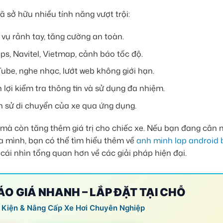
 sở hữu nhiều tính năng vượt trội:
vụ rảnh tay, tăng cường an toàn.
s, Navitel, Vietmap, cảnh báo tốc độ.
ube, nghe nhạc, lướt web không giới hạn.
 lợi kiểm tra thông tin và sử dụng đa nhiệm.
ịch sử di chuyển của xe qua ứng dụng.
 mà còn tăng thêm giá trị cho chiếc xe. Nếu bạn đang cân 
a mình, bạn có thể tìm hiểu thêm về
anh minh lap android 
cái nhìn tổng quan hơn về các giải pháp hiện đại.
BÁO GIÁ NHANH – LẮP ĐẶT TẠI CHỖ
 Kiện & Nâng Cấp Xe Hơi Chuyên Nghiệp