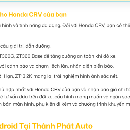
 cho Honda CRV của bạn
 hình và tính năng đa dạng. Đối với Honda CRV, bạn có th
cầu giải trí, dẫn đường.
T360G, ZT360 Base để tăng cường an toàn khi đỗ xe.
i cảnh báo va chạm, lệch làn, nhận diện biển báo.
i Hạn, ZT13 2K mang lại trải nghiệm hình ảnh sắc nét.
ù hợp nhất với Honda CRV của bạn và nhận báo giá chi tiế
i sẽ tư vấn dựa trên đời xe, cấu hình mong muốn và ngân sá
n bản màn hình, phụ kiện đi kèm và chương trình khuyến m
droid Tại Thành Phát Auto