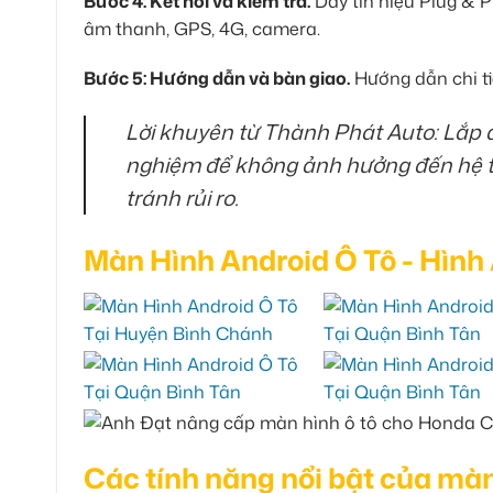
Bước 4: Kết nối và kiểm tra.
Dây tín hiệu Plug & P
âm thanh, GPS, 4G, camera.
Bước 5: Hướng dẫn và bàn giao.
Hướng dẫn chi ti
Lời khuyên từ Thành Phát Auto:
Lắp đ
nghiệm để không ảnh hưởng đến hệ thố
tránh rủi ro.
Màn Hình Android Ô Tô - Hình
Các tính năng nổi bật của mà