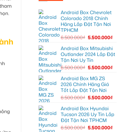
Anh
Hyundai
Tùng
Accent
 tham
lắp
tại
Android Box Chevrolet
HUD
Quận
họn.
cho
12
Colorado 2018 Chính
ô
để
Hãng Lắp Đặt Tận Nơi
tô
giải
Honda
trí
TPHCM
CRV
tiện
tại
lợi
6.500.000
₫
5.500.000
₫
hành
Quận
hơn
12
để
Android Box Mitsubishi
hiển
Outlander 2024 Lắp Đặt
thị
thông
Tận Nơi Uy Tín
tin
ình
rõ
6.500.000
₫
5.500.000
₫
ràng
hơn
Android Box MG ZS
2026 Chính Hãng Giá
Tốt Lắp Đặt Tận Nơi
6.500.000
₫
5.500.000
₫
Android Box Hyundai
hông
Tucson 2026 Uy Tín Lắp
Đặt Tận Nơi TPHCM
6.500.000
₫
5.500.000
₫