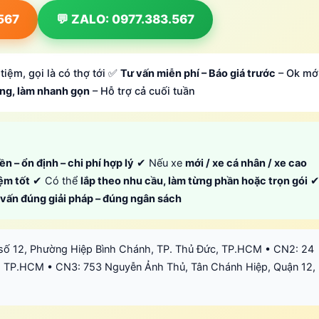
.567
💬 ZALO: 0977.383.567
tiệm, gọi là có thợ tới ✅
Tư vấn miễn phí – Báo giá trước
– Ok mớ
ông, làm nhanh gọn
– Hỗ trợ cả cuối tuần
ền – ổn định – chi phí hợp lý
✔ Nếu xe
mới / xe cá nhân / xe cao
iệm tốt
✔ Có thể
lắp theo nhu cầu, làm từng phần hoặc trọn gói
ư vấn đúng giải pháp – đúng ngân sách
số 12, Phường Hiệp Bình Chánh, TP. Thủ Đức, TP.HCM • CN2: 24
 TP.HCM • CN3: 753 Nguyễn Ảnh Thủ, Tân Chánh Hiệp, Quận 12,