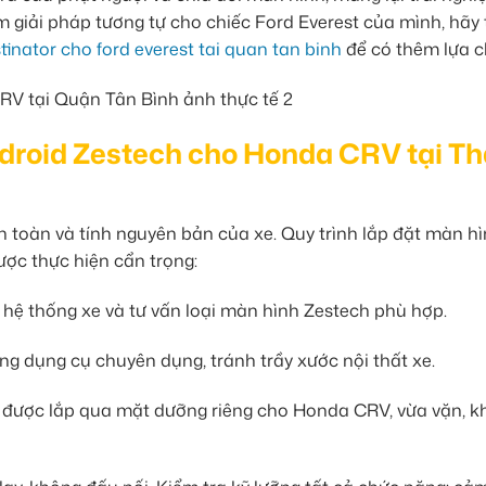
m giải pháp tương tự cho chiếc Ford Everest của mình, hãy
inator cho ford everest tai quan tan binh
để có thêm lựa c
ndroid Zestech cho Honda CRV tại T
n toàn và tính nguyên bản của xe. Quy trình lắp đặt màn h
ợc thực hiện cẩn trọng:
 hệ thống xe và tư vấn loại màn hình Zestech phù hợp.
g dụng cụ chuyên dụng, tránh trầy xước nội thất xe.
được lắp qua mặt dưỡng riêng cho Honda CRV, vừa vặn, k