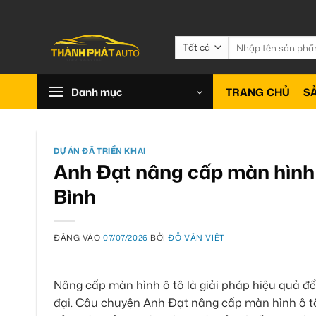
Bỏ
qua
nội
Tìm
kiếm:
dung
Danh mục
TRANG CHỦ
S
DỰ ÁN ĐÃ TRIỂN KHAI
Anh Đạt nâng cấp màn hình
Bình
ĐĂNG VÀO
07/07/2026
BỞI
ĐỖ VĂN VIỆT
Nâng cấp màn hình ô tô là giải pháp hiệu quả để
đại. Câu chuyện
Anh Đạt nâng cấp màn hình ô t