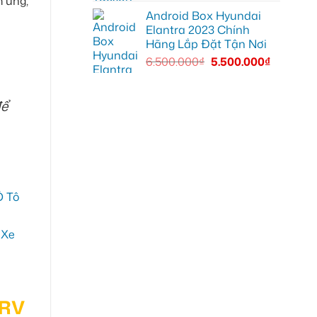
m ứng,
Android Box Hyundai
Elantra 2023 Chính
Hãng Lắp Đặt Tận Nơi
6.500.000
₫
5.500.000
₫
để
CRV