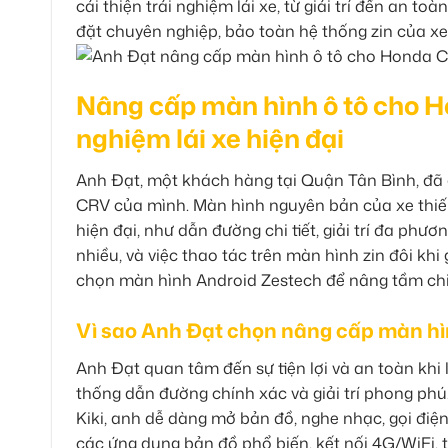
cải thiện trải nghiệm lái xe, từ giải trí đến an t
đặt chuyên nghiệp, bảo toàn hệ thống zin của xe, 
Nâng cấp màn hình ô tô cho Ho
nghiệm lái xe hiện đại
Anh Đạt, một khách hàng tại Quận Tân Bình, đ
CRV của mình. Màn hình nguyên bản của xe thiếu
hiện đại, như dẫn đường chi tiết, giải trí đa phươn
nhiều, và việc thao tác trên màn hình zin đôi khi
chọn màn hình Android Zestech để nâng tầm ch
Vì sao Anh Đạt chọn nâng cấp màn h
Anh Đạt quan tâm đến sự tiện lợi và an toàn khi
thống dẫn đường chính xác và giải trí phong phú
Kiki, anh dễ dàng mở bản đồ, nghe nhạc, gọi điệ
các ứng dụng bản đồ phổ biến, kết nối 4G/WiFi, t