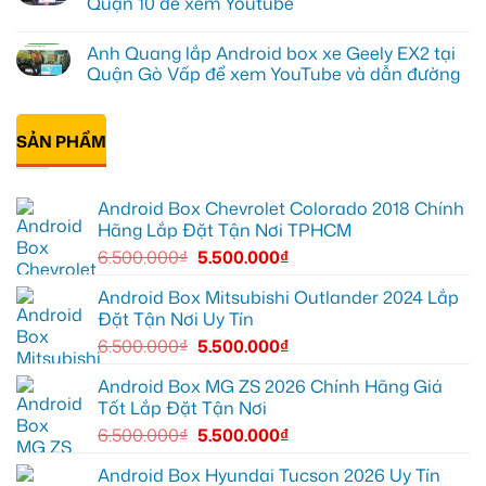
Quận 10 để xem Youtube
1,
gầm
ở
nâng
ô
Anh
Không
cấp
tô
Tấn
có
Anh Quang lắp Android box xe Geely EX2 tại
giải
cho
lắp
bình
trí
Ford
Camera
luận
Quận Gò Vấp để xem YouTube và dẫn đường
Everest
hành
ở
tại
trình
Anh
Không
Thủ
ô
Kiên
có
Đức
tô
lắp
bình
cần
Suzuki
Android
SẢN PHẨM
luận
ánh
XL7
Box
ở
sáng
tại
cho
Anh
tốt
Quận
Geely
Quang
hơn
12
EX2
lắp
Android Box Chevrolet Colorado 2018 Chính
để
tại
Android
ghi
Quận
box
Hãng Lắp Đặt Tận Nơi TPHCM
lại
10
xe
mọi
để
Geely
6.500.000
₫
5.500.000
₫
cung
xem
EX2
đường
Youtube
tại
Quận
Android Box Mitsubishi Outlander 2024 Lắp
Gò
Đặt Tận Nơi Uy Tín
Vấp
để
6.500.000
₫
5.500.000
₫
xem
YouTube
và
Android Box MG ZS 2026 Chính Hãng Giá
dẫn
Tốt Lắp Đặt Tận Nơi
đường
6.500.000
₫
5.500.000
₫
Android Box Hyundai Tucson 2026 Uy Tín