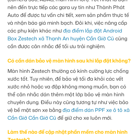
nên đến trực tiếp các gara uy tín như Thành Phát
Auto để được tư vấn chi tiết, xem sản phẩm thực tế
và nhận báo giá minh bạch. Đôi khi, việc nâng cấp
các phụ kiện khác như
địa điểm lắp đặt Android
Box Zestech xã Thạnh An huyện Cần Giờ Cũ
cũng
cần được cân nhắc để tối ưu trải nghiệm.
Có cần dán bảo vệ màn hình sau khi lắp đặt không?
Màn hình Zestech thường có kính cường lực chống
xước tốt. Tuy nhiên, để bảo vệ tối đa khỏi các vết
xước nhỏ hoặc va đập không mong muốn, bạn có
thể cân nhắc dán thêm một lớp bảo vệ màn hình
chuyên dụng. Điều này cũng tương tự như việc bảo
vệ bề mặt sơn xe bằng
địa điểm dán PPF xe ô tô xã
Cần Giờ Cần Giờ Cũ
để giữ cho xe luôn mới.
Làm thế nào để cập nhật phần mềm cho màn hình
Zestech?