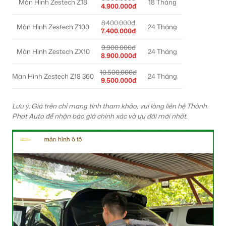
Màn Hình Zestech Z18
18 Tháng
4.900.000đ
8.400.000đ
Màn Hình Zestech Z100
24 Tháng
7.400.000đ
9.900.000đ
Màn Hình Zestech ZX10
24 Tháng
8.900.000đ
10.500.000đ
Màn Hình Zestech Z18 360
24 Tháng
9.500.000đ
Lưu ý: Giá trên chỉ mang tính tham khảo, vui lòng liên hệ Thành
Phát Auto để nhận báo giá chính xác và ưu đãi mới nhất.