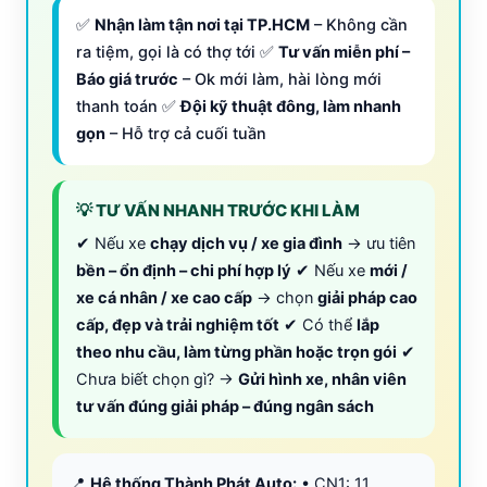
✅
Nhận làm tận nơi tại TP.HCM
– Không cần
ra tiệm, gọi là có thợ tới ✅
Tư vấn miễn phí –
Báo giá trước
– Ok mới làm, hài lòng mới
thanh toán ✅
Đội kỹ thuật đông, làm nhanh
gọn
– Hỗ trợ cả cuối tuần
💡 TƯ VẤN NHANH TRƯỚC KHI LÀM
✔ Nếu xe
chạy dịch vụ / xe gia đình
→ ưu tiên
bền – ổn định – chi phí hợp lý
✔ Nếu xe
mới /
xe cá nhân / xe cao cấp
→ chọn
giải pháp cao
cấp, đẹp và trải nghiệm tốt
✔ Có thể
lắp
theo nhu cầu, làm từng phần hoặc trọn gói
✔
Chưa biết chọn gì? →
Gửi hình xe, nhân viên
tư vấn đúng giải pháp – đúng ngân sách
📍
Hệ thống Thành Phát Auto:
• CN1: 11