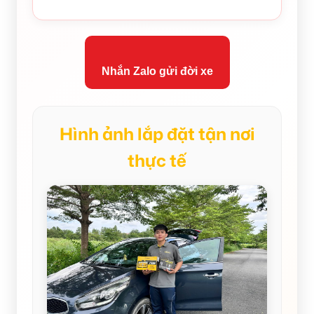
Nhắn Zalo gửi đời xe
Hình ảnh lắp đặt tận nơi
thực tế