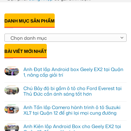
DANH MỤC SẢN PHẨM
Chọn danh mục
BÀI VIẾT MỚI NHẤT
Anh Đạt lắp Android box Geely EX2 tại Quận
1, nâng cấp giải trí
Không
có
Chú Bảy độ bi gầm ô tô cho Ford Everest tại
bình
luận
Thủ Đức cần ánh sáng tốt hơn
ở
Anh
Không
Đạt
có
Anh Tấn lắp Camera hành trình ô tô Suzuki
lắp
bình
Android
luận
XL7 tại Quận 12 để ghi lại mọi cung đường
box
ở
Geely
Chú
Không
EX2
Bảy
có
Anh Kiên lắp Android Box cho Geely EX2 tại
tại
độ
bình
Quận
bi
luận