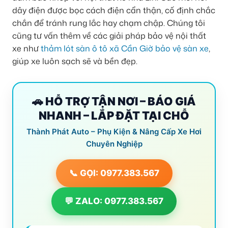
dây điện được bọc cách điện cẩn thận, cố định chắc
chắn để tránh rung lắc hay chạm chập. Chúng tôi
cũng tư vấn thêm về các giải pháp bảo vệ nội thất
xe như
thảm lót sàn ô tô xã Cần Giờ bảo vệ sàn xe
,
giúp xe luôn sạch sẽ và bền đẹp.
🚗 HỖ TRỢ TẬN NƠI – BÁO GIÁ
NHANH – LẮP ĐẶT TẠI CHỖ
Thành Phát Auto – Phụ Kiện & Nâng Cấp Xe Hơi
Chuyên Nghiệp
📞 GỌI: 0977.383.567
💬 ZALO: 0977.383.567