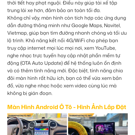
thời tiết hay phạt nguội. Điều này giúp tài xế tập
trung lái xe hơn, đảm bảo an toàn tối đa.
Không chỉ vậy, màn hình còn tích hợp các ứng dụng
dẫn đường thông minh như Google Maps, Navitel,
Vietmap, giúp bạn tìm đường nhanh chóng và tối ưu
lộ trình. Khả năng kết nối 4G/WiFi cho phép bạn
truy cập internet mọi lúc mọi nơi, xem YouTube,
nghe nhạc trực tuyến hay cập nhật phần mềm tự
động (OTA Auto Update) để hệ thống luôn ổn định
và có thêm tính năng mới. Đặc biệt, tính năng chia
đôi màn hình rất hữu ích, bạn có thể vừa xem bản
đồ, vừa nghe nhạc hoặc xem video cùng lúc mà
không bị gián đoạn.
Màn Hình Android Ô Tô - Hình Ảnh Lắp Đặt