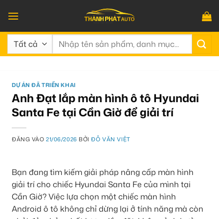
Bỏ
qua
nội
Tìm
dung
kiếm:
DỰ ÁN ĐÃ TRIỂN KHAI
Anh Đạt lắp màn hình ô tô Hyundai
Santa Fe tại Cần Giờ để giải trí
ĐĂNG VÀO
21/06/2026
BỞI
ĐỖ VĂN VIỆT
Bạn đang tìm kiếm giải pháp nâng cấp màn hình
giải trí cho chiếc Hyundai Santa Fe của mình tại
Cần Giờ? Việc lựa chọn một chiếc màn hình
Android ô tô không chỉ dừng lại ở tính năng mà còn