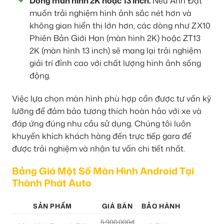
Dòng màn hình 2K hoặc 13 inch:
Nếu Anh Đạt
muốn trải nghiệm hình ảnh sắc nét hơn và
không gian hiển thị lớn hơn, các dòng như ZX10
Phiên Bản Giới Hạn (màn hình 2K) hoặc ZT13
2K (màn hình 13 inch) sẽ mang lại trải nghiệm
giải trí đỉnh cao với chất lượng hình ảnh sống
động.
Việc lựa chọn màn hình phù hợp cần được tư vấn kỹ
lưỡng để đảm bảo tương thích hoàn hảo với xe và
đáp ứng đúng nhu cầu sử dụng. Chúng tôi luôn
khuyến khích khách hàng đến trực tiếp gara để
được trải nghiệm và nhận tư vấn chi tiết nhất.
Bảng Giá Một Số Màn Hình Android Tại
Thành Phát Auto
SẢN PHẨM
GIÁ BÁN
BẢO HÀNH
5.900.000đ