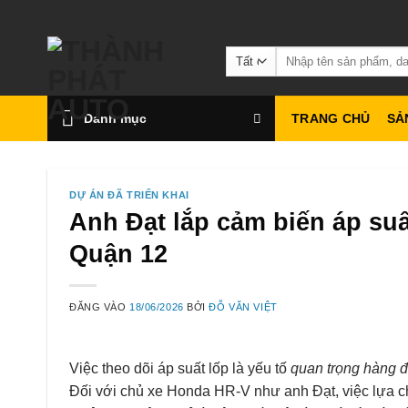
Bỏ
qua
Tìm
nội
kiếm:
dung
Danh mục
TRANG CHỦ
SẢ
DỰ ÁN ĐÃ TRIỂN KHAI
Anh Đạt lắp cảm biến áp suấ
Quận 12
ĐĂNG VÀO
18/06/2026
BỞI
ĐỖ VĂN VIỆT
Việc theo dõi áp suất lốp là yếu tố
quan trọng hàng 
Đối với chủ xe Honda HR-V như anh Đạt, việc lựa 