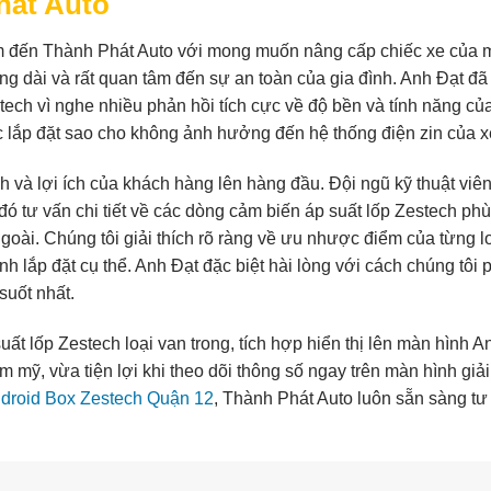
hát Auto
ìm đến Thành Phát Auto với mong muốn nâng cấp chiếc xe của 
 dài và rất quan tâm đến sự an toàn của gia đình. Anh Đạt đã 
tech vì nghe nhiều phản hồi tích cực về độ bền và tính năng củ
 lắp đặt sao cho không ảnh hưởng đến hệ thống điện zin của x
h và lợi ích của khách hàng lên hàng đầu. Đội ngũ kỹ thuật viê
ó tư vấn chi tiết về các dòng cảm biến áp suất lốp Zestech ph
oài. Chúng tôi giải thích rõ ràng về ưu nhược điểm của từng lo
rình lắp đặt cụ thể. Anh Đạt đặc biệt hài lòng với cách chúng tôi
suốt nhất.
ất lốp Zestech loại van trong, tích hợp hiển thị lên màn hình A
 mỹ, vừa tiện lợi khi theo dõi thông số ngay trên màn hình giải t
ndroid Box Zestech Quận 12
, Thành Phát Auto luôn sẵn sàng tư