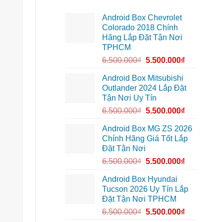
Minh
Quận
lắp
7
Android Box Chevrolet
Android
để
Box
xem
Colorado 2018 Chính
Geely
bản
Hãng Lắp Đặt Tận Nơi
EX2
đồ,
Quận
YouTube
TPHCM
Bình
tiện
Thạnh
lợi
6.500.000
₫
5.500.000
₫
để
hơn
biến
màn
Android Box Mitsubishi
zin
Outlander 2024 Lắp Đặt
thành
thông
Tận Nơi Uy Tín
minh
6.500.000
₫
5.500.000
₫
Android Box MG ZS 2026
Chính Hãng Giá Tốt Lắp
Đặt Tận Nơi
6.500.000
₫
5.500.000
₫
Android Box Hyundai
Tucson 2026 Uy Tín Lắp
Đặt Tận Nơi TPHCM
6.500.000
₫
5.500.000
₫