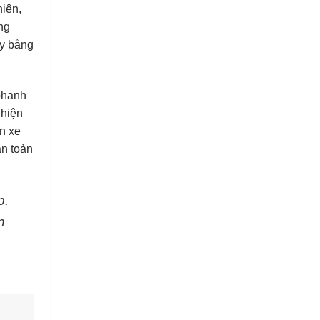
iên,
ng
ày bằng
phanh
 hiện
n xe
an toàn
p.
n