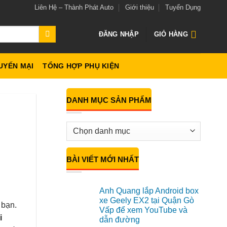
Liên Hệ – Thành Phát Auto
Giới thiệu
Tuyển Dụng
ĐĂNG NHẬP
GIỎ HÀNG
UYẾN MẠI
TỔNG HỢP PHỤ KIỆN
DANH MỤC SẢN PHẨM
BÀI VIẾT MỚI NHẤT
Anh Quang lắp Android box
xe Geely EX2 tại Quận Gò
 bạn.
Vấp để xem YouTube và
i
dẫn đường