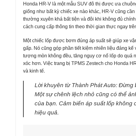
Honda HR-V là một mẫu SUV đô thị được ưa chuộng b
giống như bất kỳ chiếc xe nào khác, HR-V cũng cần 
thường xuyên khá bất tiện và đôi khi không đủ chính
cách cung cấp thông tin theo thời gian thực ngay trê
Một chiếc lốp được bơm đúng áp suất sẽ giúp xe vậ
gấp. Nó cũng góp phần tiết kiệm nhiên liệu đáng kể v
tượng mòn không đều, tăng nguy cơ nổ lốp do quá nh
xóc hơn. Việc trang bị TPMS Zestech cho Honda HR-V
và kinh tế.
Lời khuyên từ Thành Phát Auto: Đừng b
Một sự chênh lệch nhỏ cũng có thể ản
của bạn. Cảm biến áp suất lốp không c
hiệu quả.