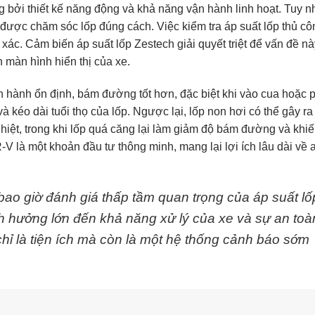
ởi thiết kế năng động và khả năng vận hành linh hoạt. Tuy nh
được chăm sóc lốp đúng cách. Việc kiểm tra áp suất lốp thủ cô
 xác. Cảm biến áp suất lốp Zestech giải quyết triệt để vấn đề n
n màn hình hiển thị của xe.
n hành ổn định, bám đường tốt hơn, đặc biệt khi vào cua hoặc 
à kéo dài tuổi thọ của lốp. Ngược lại, lốp non hơi có thể gây ra
iệt, trong khi lốp quá căng lại làm giảm độ bám đường và khiế
 là một khoản đầu tư thông minh, mang lại lợi ích lâu dài về 
ao giờ đánh giá thấp tầm quan trọng của áp suất lố
h hưởng lớn đến khả năng xử lý của xe và sự an toà
hỉ là tiện ích mà còn là một hệ thống cảnh báo sớm