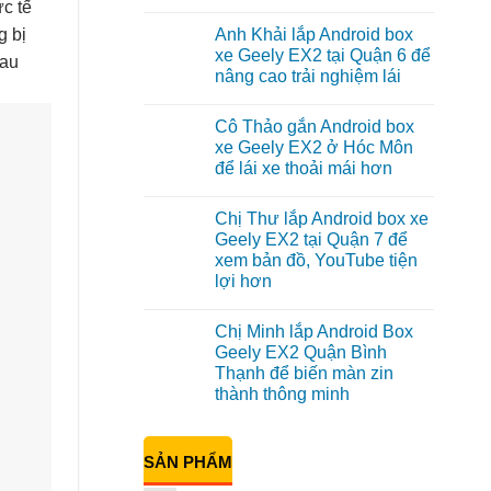
ực tế
Không
có
g bị
Anh Khải lắp Android box
bình
luận
xe Geely EX2 tại Quận 6 để
sau
ở
nâng cao trải nghiệm lái
Anh
Quang
Không
lắp
có
Android
Cô Thảo gắn Android box
bình
box
luận
xe Geely EX2 ở Hóc Môn
xe
ở
Geely
để lái xe thoải mái hơn
Anh
EX2
Khải
tại
Không
lắp
Quận
có
Android
Chị Thư lắp Android box xe
Gò
bình
box
Vấp
luận
Geely EX2 tại Quận 7 để
xe
ở
để
Geely
xem bản đồ, YouTube tiện
Cô
xem
EX2
Thảo
YouTube
lợi hơn
tại
gắn
và
Quận
Android
Không
dẫn
6
box
có
đường
để
Chị Minh lắp Android Box
xe
bình
nâng
Geely
luận
Geely EX2 Quận Bình
cao
ở
EX2
trải
Thạnh để biến màn zin
Chị
ở
nghiệm
Thư
Hóc
thành thông minh
lái
lắp
Môn
Android
Không
để
box
có
lái
xe
bình
xe
SẢN PHẨM
Geely
luận
thoải
ở
EX2
mái
Chị
tại
hơn