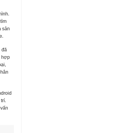
mình.
tìm
a sản
e.
n đã
ù hợp
ại,
 phân
ndroid
rí.
 vấn