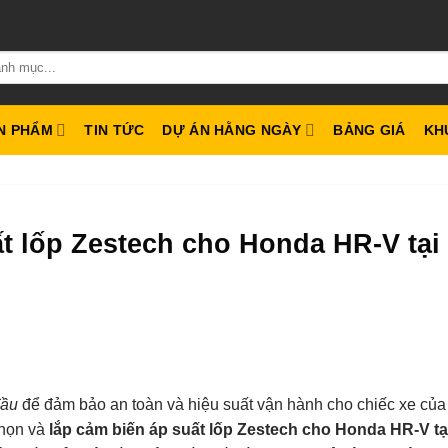
N PHẨM
TIN TỨC
DỰ ÁN HẰNG NGÀY
BẢNG GIÁ
KH
t lốp Zestech cho Honda HR-V tại
đầu
để đảm bảo an toàn và hiệu suất vận hành cho chiếc xe của
chọn và
lắp cảm biến áp suất lốp Zestech cho Honda HR-V tạ