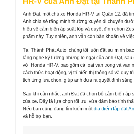
HR-V của Anh Đạt tại Thành P
Anh Đạt, một chủ xe Honda HR-V tại Quận 12, đã t
Anh chia sẻ rằng mình thường xuyên di chuyển đường
hiểu về cảm biến áp suất lốp và quyết định chọn Zes
phẩm này. Tuy nhiên, anh vẫn còn băn khoăn về việc
Tại Thành Phát Auto, chúng tôi luôn đặt sự minh bạc
lắng nghe kỹ lưỡng những lo ngại của anh Đạt, sau đ
với Honda HR-V, bao gồm cả loại van trong và van ng
cách thức hoạt động, vị trí hiển thị thông số và quy t
tích từng lựa chọn, giúp anh đưa ra quyết định sáng 
Sau khi cân nhắc, anh Đạt đã chọn bộ cảm biến áp su
của xe. Đây là lựa chọn tối ưu, vừa đảm bảo tính thẩm
Nếu bạn cũng đang tìm kiếm một
địa điểm lắp đặt A
và hỗ trợ bạn.