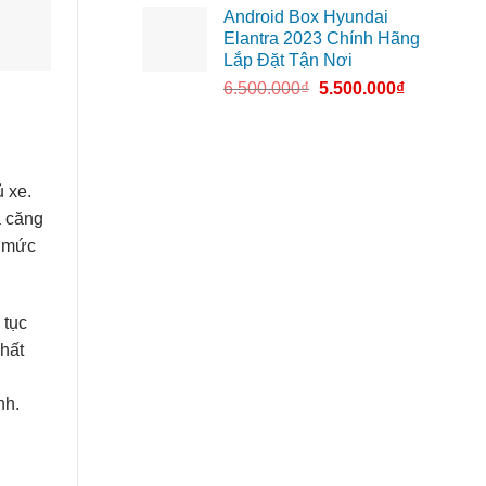
Android Box Hyundai
Elantra 2023 Chính Hãng
Lắp Đặt Tận Nơi
6.500.000
₫
5.500.000
₫
ủ xe.
á căng
g mức
 tục
chất
S
nh.