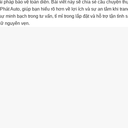
ải pháp bảo vệ toàn diện. Bài viết này sẽ chia sẻ câu chuyện th
Phát Auto, giúp bạn hiểu rõ hơn về lợi ích và sự an tâm khi tran
 minh bạch trong tư vấn, tỉ mỉ trong lắp đặt và hỗ trợ tận tình 
iữ nguyên vẹn.