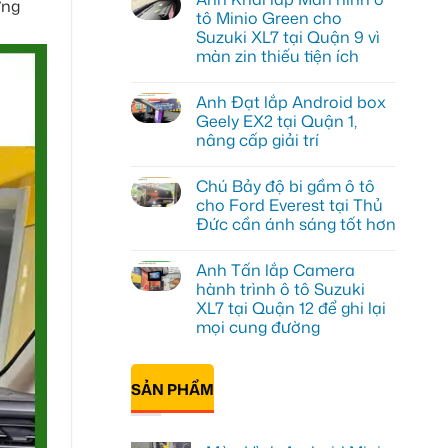
ững
luận
tô Minio Green cho
ở
Suzuki XL7 tại Quận 9 vì
Anh
Tấn
màn zin thiếu tiện ích
lắp
màn
Không
hình
có
Anh Đạt lắp Android box
Minio
bình
Green
luận
Geely EX2 tại Quận 1,
ở
cho
nâng cấp giải trí
Anh
Honda
Khải
CR-
Không
lắp
V
có
Màn
ở
Chú Bảy độ bi gầm ô tô
bình
hình
Quận
luận
cho Ford Everest tại Thủ
ô
12
ở
tô
Đức cần ánh sáng tốt hơn
Anh
Minio
Đạt
Green
Không
lắp
cho
có
Android
Anh Tấn lắp Camera
Suzuki
bình
box
XL7
luận
hành trình ô tô Suzuki
Geely
ở
tại
EX2
XL7 tại Quận 12 để ghi lại
Chú
Quận
tại
Bảy
9
mọi cung đường
Quận
độ
vì
1,
bi
Không
màn
nâng
gầm
có
zin
cấp
ô
bình
thiếu
giải
SẢN PHẨM
tô
luận
tiện
trí
ở
cho
ích
Anh
Ford
Tấn
Everest
lắp
tại