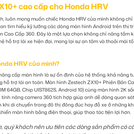
 ZX10+ cao cấp cho Honda HRV
nh, luôn mong muốn chiếc Honda HRV của mình không chỉ
ian tìm hiểu kỹ lưỡng các dòng màn hình Android trên thị t
n Cao Cấp 360. Đây là một lựa chọn không chỉ nâng tầm 
 hỗ trợ lái xe hiện đại, mang lại sự an tâm và thoải mái tố
Honda HRV của mình?
nâng cấp màn hình là sự ổn định của hệ thống, khả năng t
ăng hỗ trợ lái an toàn. Màn hình Zestech ZX10+ Phiên Bản 
M 64GB, Chip UIS7862S, Android 10) cùng màn hình 2K sắ
, tính năng camera 360 tích hợp giúp anh dễ dàng quan sá
h khi di chuyển trong đô thị đông đúc hay đỗ xe ở những k
iển màn hình bằng điện thoại, giúp thao tác tiện lợi hơn.
e, quý khách nên ưu tiên các dòng sản phẩm có c