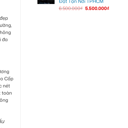
Đặt Tận Nơi TPHCM
6.500.000
₫
5.500.000
₫
 đẹp
rường,
không
i đa
ương
Cao Cấp
c nét
t toàn
hông
ấu