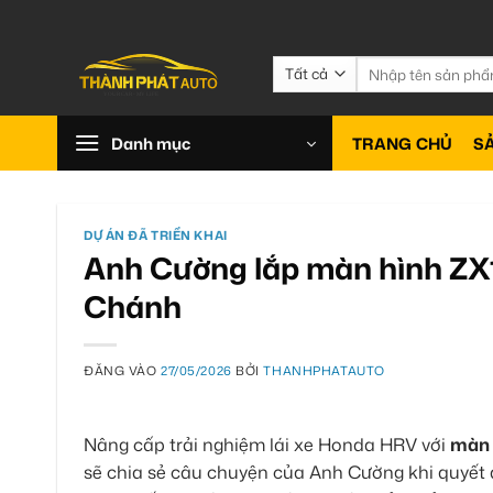
Bỏ
qua
nội
Tìm
kiếm:
dung
Danh mục
TRANG CHỦ
S
DỰ ÁN ĐÃ TRIỂN KHAI
Anh Cường lắp màn hình ZX
Chánh
ĐĂNG VÀO
27/05/2026
BỞI
THANHPHATAUTO
Nâng cấp trải nghiệm lái xe Honda HRV với
màn 
sẽ chia sẻ câu chuyện của Anh Cường khi quyết đ