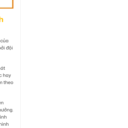
h
 của
ởi đội
hát
c hay
rm theo
ện
hưởng.
hình
 hình