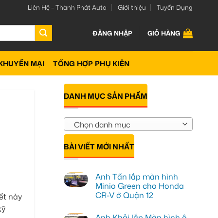
Liên Hệ – Thành Phát Auto
Giới thiệu
Tuyển Dụng
ĐĂNG NHẬP
GIỎ HÀNG
KHUYẾN MẠI
TỔNG HỢP PHỤ KIỆN
DANH MỤC SẢN PHẨM
Chọn danh mục
BÀI VIẾT MỚI NHẤT
Anh Tấn lắp màn hình
Minio Green cho Honda
CR-V ở Quận 12
ết này
Không
kỹ
có
Anh Khải lắp Màn hình ô
bình