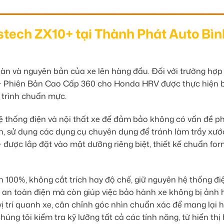
stech ZX10+ tại Thành Phát Auto Bìn
oàn và nguyên bản của xe lên hàng đầu. Đối với trường hợp
+ Phiên Bản Cao Cấp 360 cho Honda HRV được thực hiện b
y trình chuẩn mực.
 hệ thống điện và nội thất xe để đảm bảo không có vấn đề p
ận, sử dụng các dụng cụ chuyên dụng để tránh làm trầy xướ
 được lắp đặt vào mặt dưỡng riêng biệt, thiết kế chuẩn fo
 100%, không cắt trích hay độ chế, giữ nguyên hệ thống đi
 an toàn điện mà còn giúp việc bảo hành xe không bị ảnh 
ị trí quanh xe, căn chỉnh góc nhìn chuẩn xác để mang lại 
úng tôi kiểm tra kỹ lưỡng tất cả các tính năng, từ hiển thị