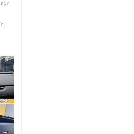
i bàn
ín,