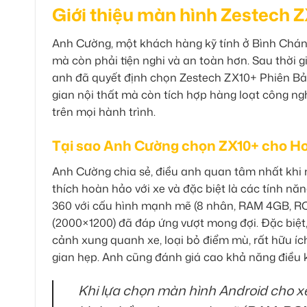
Giới thiệu màn hình Zestech
Anh Cường, một khách hàng kỹ tính ở Bình Chá
mà còn phải tiện nghi và an toàn hơn. Sau thời g
anh đã quyết định chọn Zestech ZX10+ Phiên Bả
gian nội thất mà còn tích hợp hàng loạt công nghệ
trên mọi hành trình.
Tại sao Anh Cường chọn ZX10+ cho 
Anh Cường chia sẻ, điều anh quan tâm nhất khi 
thích hoàn hảo với xe và đặc biệt là các tính n
360 với cấu hình mạnh mẽ (8 nhân, RAM 4GB, RO
(2000×1200) đã đáp ứng vượt mong đợi. Đặc biệt
cảnh xung quanh xe, loại bỏ điểm mù, rất hữu íc
gian hẹp. Anh cũng đánh giá cao khả năng điều kh
Khi lựa chọn màn hình Android cho x