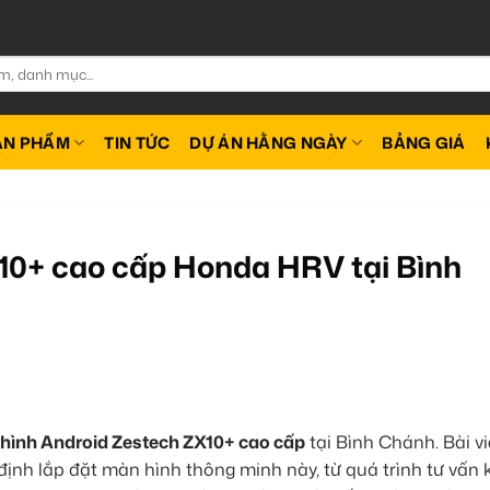
ẢN PHẨM
TIN TỨC
DỰ ÁN HẰNG NGÀY
BẢNG GIÁ
10+ cao cấp Honda HRV tại Bình
hình Android Zestech ZX10+ cao cấp
tại Bình Chánh. Bài vi
ịnh lắp đặt màn hình thông minh này, từ quá trình tư vấn 