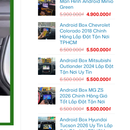
Màn Hình Android Minio
Camera
Thủ
hành
Đức
Green
trình
cần
ô
ánh
5.900.000
₫
4.900.000
₫
tô
sáng
Suzuki
tốt
XL7
hơn
Android Box Chevrolet
tại
Colorado 2018 Chính
Quận
12
Hãng Lắp Đặt Tận Nơi
để
TPHCM
ghi
lại
6.500.000
₫
5.500.000
₫
mọi
cung
đường
Android Box Mitsubishi
Outlander 2024 Lắp Đặt
Tận Nơi Uy Tín
6.500.000
₫
5.500.000
₫
Android Box MG ZS
2026 Chính Hãng Giá
Tốt Lắp Đặt Tận Nơi
6.500.000
₫
5.500.000
₫
Android Box Hyundai
Tucson 2026 Uy Tín Lắp