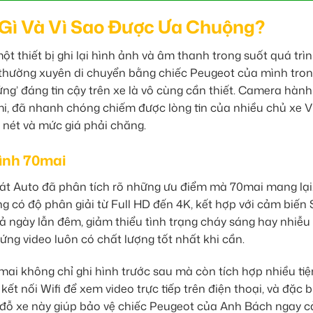
Gì Và Vì Sao Được Ưa Chuộng?
t thiết bị ghi lại hình ảnh và âm thanh trong suốt quá trì
 thường xuyên di chuyển bằng chiếc Peugeot của mình tron
ng’ đáng tin cậy trên xe là vô cùng cần thiết. Camera hành
i, đã nhanh chóng chiếm được lòng tin của nhiều chủ xe V
 nét và mức giá phải chăng.
ình 70mai
hát Auto đã phân tích rõ những ưu điểm mà 70mai mang lại
ng có độ phân giải từ Full HD đến 4K, kết hợp với cảm biến
ả ngày lẫn đêm, giảm thiểu tình trạng cháy sáng hay nhiễu 
ng video luôn có chất lượng tốt nhất khi cần.
ai không chỉ ghi hình trước sau mà còn tích hợp nhiều tiệ
kết nối Wifi để xem video trực tiếp trên điện thoại, và đặc bi
 đỗ xe này giúp bảo vệ chiếc Peugeot của Anh Bách ngay c