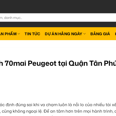
ẢN PHẨM
TIN TỨC
DỰ ÁN HẰNG NGÀY
BẢNG GIÁ
h 70mai Peugeot tại Quận Tân Ph
ác định đúng sai khi va chạm luôn là nỗi lo của nhiều tài x
 cũng không ngoại lệ. Để an tâm hơn trên mọi hành trình,