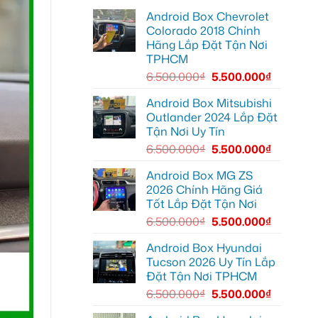
lái
lắp
Môn
Android Box Chevrolet
Android
để
box
lái
Colorado 2018 Chính
xe
xe
Hãng Lắp Đặt Tận Nơi
Geely
thoải
EX2
mái
TPHCM
tại
hơn
Quận
6.500.000
₫
5.500.000
₫
7
để
xem
Android Box Mitsubishi
bản
Outlander 2024 Lắp Đặt
đồ,
YouTube
Tận Nơi Uy Tín
tiện
lợi
6.500.000
₫
5.500.000
₫
hơn
Android Box MG ZS
2026 Chính Hãng Giá
Tốt Lắp Đặt Tận Nơi
6.500.000
₫
5.500.000
₫
Android Box Hyundai
Tucson 2026 Uy Tín Lắp
Đặt Tận Nơi TPHCM
6.500.000
₫
5.500.000
₫