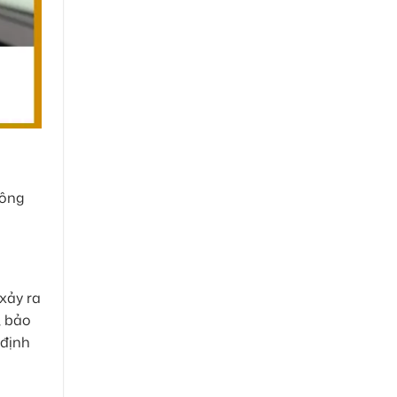
hông
xảy ra
, bảo
 định