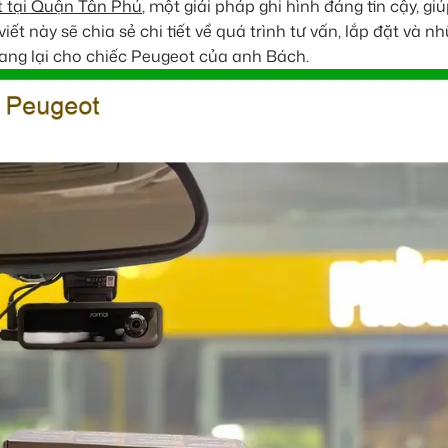
t tại Quận Tân Phú
, một giải pháp ghi hình đáng tin cậy, gi
iết này sẽ chia sẻ chi tiết về quá trình tư vấn, lắp đặt và n
mang lại cho chiếc Peugeot của anh Bách.