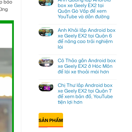
úp bảo
luận
box xe Geely EX2 tại
ở
hững
Quận Gò Vấp để xem
Anh
Kiên
YouTube và dẫn đường
lắp
Android
Không
Box
có
Anh Khải lắp Android box
cho
bình
Geely
luận
xe Geely EX2 tại Quận 6
ở
EX2
để nâng cao trải nghiệm
Anh
tại
Quang
Quận
lái
lắp
10
Android
Không
để
box
có
xem
Cô Thảo gắn Android box
xe
bình
Youtube
Geely
luận
xe Geely EX2 ở Hóc Môn
ở
EX2
để lái xe thoải mái hơn
Anh
tại
Khải
Quận
Không
lắp
Gò
có
Android
Vấp
Chị Thư lắp Android box
bình
box
để
luận
xe Geely EX2 tại Quận 7
xe
xem
ở
Geely
YouTube
để xem bản đồ, YouTube
Cô
EX2
và
Thảo
tiện lợi hơn
tại
dẫn
gắn
Quận
đường
Android
Không
6
box
có
để
xe
bình
nâng
SẢN PHẨM
Geely
luận
cao
ở
EX2
trải
Chị
ở
nghiệm
Thư
Hóc