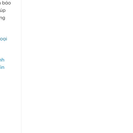
h báo
iúp
ững
goại