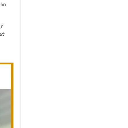
iên
ãy
mà