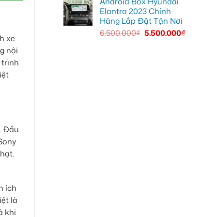
Android Box Hyundai
Elantra 2023 Chính
Hãng Lắp Đặt Tận Nơi
6.500.000
₫
5.500.000
₫
nh xe
g nội
 trình
iệt
. Đầu
 Sony
hạt.
n ích
ệt là
ả khi