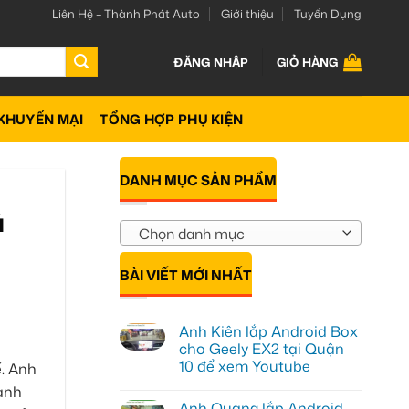
Liên Hệ – Thành Phát Auto
Giới thiệu
Tuyển Dụng
ĐĂNG NHẬP
GIỎ HÀNG
KHUYẾN MẠI
TỔNG HỢP PHỤ KIỆN
DANH MỤC SẢN PHẨM
ú
Chọn danh mục
BÀI VIẾT MỚI NHẤT
Anh Kiên lắp Android Box
cho Geely EX2 tại Quận
10 để xem Youtube
ế. Anh
Không
 anh
có
Anh Quang lắp Android
bình