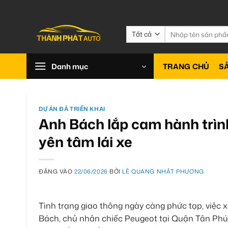
Bỏ
qua
nội
Tìm
kiếm:
dung
Danh mục
TRANG CHỦ
S
DỰ ÁN ĐÃ TRIỂN KHAI
Anh Bách lắp cam hành trìn
yên tâm lái xe
ĐĂNG VÀO
22/06/2026
BỞI
LÊ QUANG NHẬT PHƯƠNG
Tình trạng giao thông ngày càng phức tạp, việc x
Bách, chủ nhân chiếc Peugeot tại Quận Tân Phú,