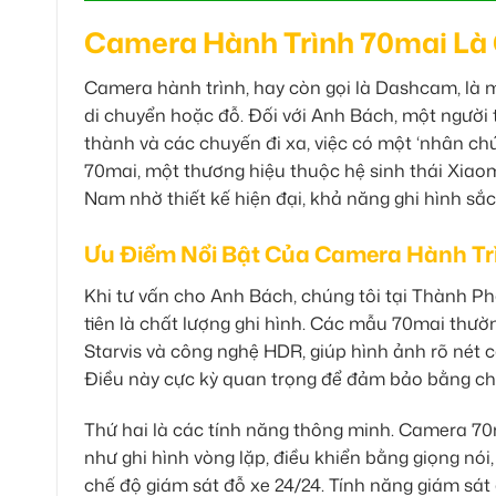
Camera Hành Trình 70mai Là 
Camera hành trình, hay còn gọi là Dashcam, là mộ
di chuyển hoặc đỗ. Đối với Anh Bách, một người
thành và các chuyến đi xa, việc có một ‘nhân chứ
70mai, một thương hiệu thuộc hệ sinh thái Xiaom
Nam nhờ thiết kế hiện đại, khả năng ghi hình sắc
Ưu Điểm Nổi Bật Của Camera Hành Tr
Khi tư vấn cho Anh Bách, chúng tôi tại Thành P
tiên là chất lượng ghi hình. Các mẫu 70mai thườ
Starvis và công nghệ HDR, giúp hình ảnh rõ nét c
Điều này cực kỳ quan trọng để đảm bảo bằng chứ
Thứ hai là các tính năng thông minh. Camera 70m
như ghi hình vòng lặp, điều khiển bằng giọng nói, 
chế độ giám sát đỗ xe 24/24. Tính năng giám sát