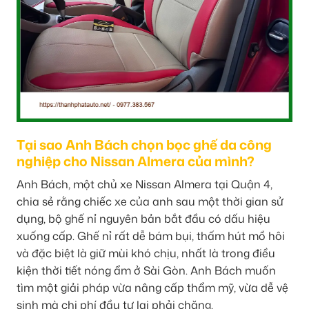
Tại sao Anh Bách chọn bọc ghế da công
nghiệp cho Nissan Almera của mình?
Anh Bách, một chủ xe Nissan Almera tại Quận 4,
chia sẻ rằng chiếc xe của anh sau một thời gian sử
dụng, bộ ghế nỉ nguyên bản bắt đầu có dấu hiệu
xuống cấp. Ghế nỉ rất dễ bám bụi, thấm hút mồ hôi
và đặc biệt là giữ mùi khó chịu, nhất là trong điều
kiện thời tiết nóng ẩm ở Sài Gòn. Anh Bách muốn
tìm một giải pháp vừa nâng cấp thẩm mỹ, vừa dễ vệ
sinh mà chi phí đầu tư lại phải chăng.