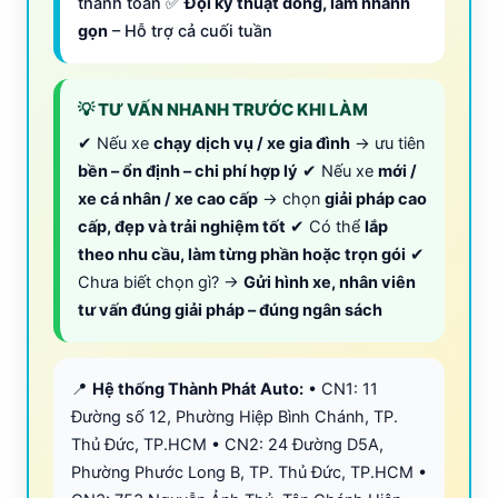
thanh toán ✅
Đội kỹ thuật đông, làm nhanh
gọn
– Hỗ trợ cả cuối tuần
💡 TƯ VẤN NHANH TRƯỚC KHI LÀM
✔ Nếu xe
chạy dịch vụ / xe gia đình
→ ưu tiên
bền – ổn định – chi phí hợp lý
✔ Nếu xe
mới /
xe cá nhân / xe cao cấp
→ chọn
giải pháp cao
cấp, đẹp và trải nghiệm tốt
✔ Có thể
lắp
theo nhu cầu, làm từng phần hoặc trọn gói
✔
Chưa biết chọn gì? →
Gửi hình xe, nhân viên
tư vấn đúng giải pháp – đúng ngân sách
📍
Hệ thống Thành Phát Auto:
• CN1: 11
Đường số 12, Phường Hiệp Bình Chánh, TP.
Thủ Đức, TP.HCM • CN2: 24 Đường D5A,
Phường Phước Long B, TP. Thủ Đức, TP.HCM •