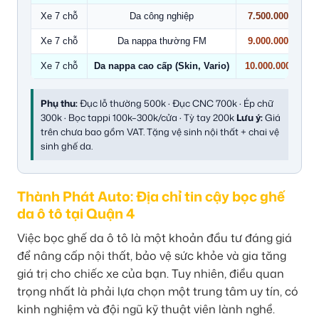
Xe 7 chỗ
Da công nghiệp
7.500.000
Xe 7 chỗ
Da nappa thường FM
9.000.000
Xe 7 chỗ
Da nappa cao cấp (Skin, Vario)
10.000.000
Phụ thu:
Đục lỗ thường 500k · Đục CNC 700k · Ép chữ
300k · Bọc tappi 100k–300k/cửa · Tỳ tay 200k
Lưu ý:
Giá
trên chưa bao gồm VAT. Tặng vệ sinh nội thất + chai vệ
sinh ghế da.
Thành Phát Auto: Địa chỉ tin cậy bọc ghế
da ô tô tại Quận 4
Việc bọc ghế da ô tô là một khoản đầu tư đáng giá
để nâng cấp nội thất, bảo vệ sức khỏe và gia tăng
giá trị cho chiếc xe của bạn. Tuy nhiên, điều quan
trọng nhất là phải lựa chọn một trung tâm uy tín, có
kinh nghiệm và đội ngũ kỹ thuật viên lành nghề.