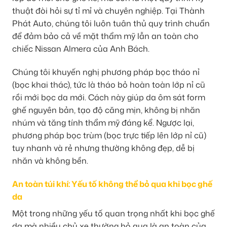
thuật đòi hỏi sự tỉ mỉ và chuyên nghiệp. Tại Thành
Phát Auto, chúng tôi luôn tuân thủ quy trình chuẩn
để đảm bảo cả về mặt thẩm mỹ lẫn an toàn cho
chiếc Nissan Almera của Anh Bách.
Chúng tôi khuyến nghị phương pháp bọc tháo nỉ
(bọc khai thác), tức là tháo bỏ hoàn toàn lớp nỉ cũ
rồi mới bọc da mới. Cách này giúp da ôm sát form
ghế nguyên bản, tạo độ căng mịn, không bị nhăn
nhúm và tăng tính thẩm mỹ đáng kể. Ngược lại,
phương pháp bọc trùm (bọc trực tiếp lên lớp nỉ cũ)
tuy nhanh và rẻ nhưng thường không đẹp, dễ bị
nhăn và không bền.
An toàn túi khí: Yếu tố không thể bỏ qua khi bọc ghế
da
Một trong những yếu tố quan trọng nhất khi bọc ghế
da mà nhiều chủ xe thường bỏ qua là an toàn của