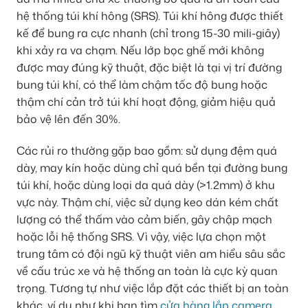
hệ thống túi khí hông (SRS). Túi khí hông được thiết
kế để bung ra cực nhanh (chỉ trong 15-30 mili-giây)
khi xảy ra va chạm. Nếu lớp bọc ghế mới không
được may đúng kỹ thuật, đặc biệt là tại vị trí đường
bung túi khí, có thể làm chậm tốc độ bung hoặc
thậm chí cản trở túi khí hoạt động, giảm hiệu quả
bảo vệ lên đến 30%.
Các rủi ro thường gặp bao gồm: sử dụng đệm quá
dày, may kín hoặc dùng chỉ quá bền tại đường bung
túi khí, hoặc dùng loại da quá dày (>1.2mm) ở khu
vực này. Thậm chí, việc sử dụng keo dán kém chất
lượng có thể thấm vào cảm biến, gây chập mạch
hoặc lỗi hệ thống SRS. Vì vậy, việc lựa chọn một
trung tâm có đội ngũ kỹ thuật viên am hiểu sâu sắc
về cấu trúc xe và hệ thống an toàn là cực kỳ quan
trọng. Tương tự như việc lắp đặt các thiết bị an toàn
khác, ví dụ như khi bạn tìm
cửa hàng lắp camera