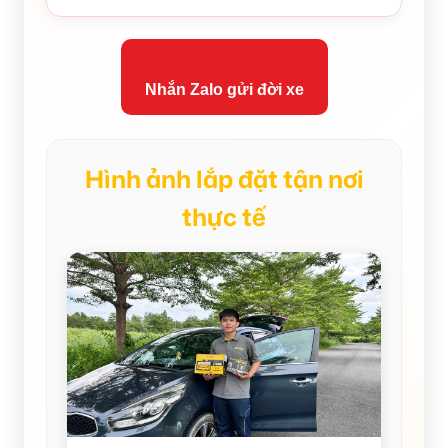
Nhắn Zalo gửi đời xe
Hình ảnh lắp đặt tận nơi
thực tế