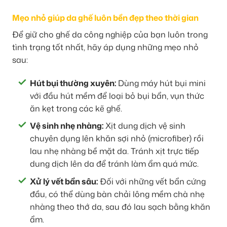
Mẹo nhỏ giúp da ghế luôn bền đẹp theo thời gian
Để giữ cho ghế da công nghiệp của bạn luôn trong
tình trạng tốt nhất, hãy áp dụng những mẹo nhỏ
sau:
Hút bụi thường xuyên:
Dùng máy hút bụi mini
với đầu hút mềm để loại bỏ bụi bẩn, vụn thức
ăn kẹt trong các kẽ ghế.
Vệ sinh nhẹ nhàng:
Xịt dung dịch vệ sinh
chuyên dụng lên khăn sợi nhỏ (microfiber) rồi
lau nhẹ nhàng bề mặt da. Tránh xịt trực tiếp
dung dịch lên da để tránh làm ẩm quá mức.
Xử lý vết bẩn sâu:
Đối với những vết bẩn cứng
đầu, có thể dùng bàn chải lông mềm chà nhẹ
nhàng theo thớ da, sau đó lau sạch bằng khăn
ẩm.