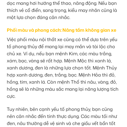
dọc mang hơi hướng thể thao, năng động. Nếu bạn
thích vẻ cổ điển, sang trọng, kiểu may nhăn cũng là
một lựa chọn đáng cân nhắc.
Phối màu và phong cách: Nâng tầm không gian xe
Việc phối màu nội thất xe cũng có thể dựa trên yếu
tố phong thủy để mang lại may mắn và tài lộc cho
chủ xe. Ví dụ, nếu bạn mệnh Kim, các màu trắng,
xám, bạc, vàng sẽ rất hợp. Mệnh Mộc thì xanh lá,
xanh dương, đen là những lựa chọn tốt. Mệnh Thủy
hợp xanh dương, đen, trắng, bạc. Mệnh Hỏa thì đỏ,
hồng, tím, xanh lá. Còn mệnh Thổ thì nâu, vàng, đỏ,
hồng sẽ là những màu sắc mang lại năng lượng tích
cực.
Tuy nhiên, bên cạnh yếu tố phong thủy, bạn cũng
nên cân nhắc đến tính thực dụng. Các màu tối như
đen, nâu thường dễ vệ sinh và che giấu vết bẩn tốt