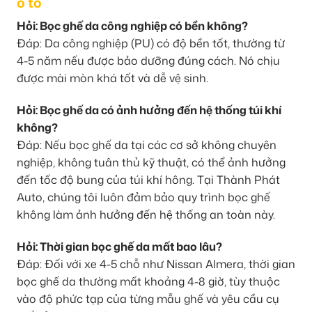
ô tô
Hỏi: Bọc ghế da công nghiệp có bền không?
Đáp: Da công nghiệp (PU) có độ bền tốt, thường từ
4-5 năm nếu được bảo dưỡng đúng cách. Nó chịu
được mài mòn khá tốt và dễ vệ sinh.
Hỏi: Bọc ghế da có ảnh hưởng đến hệ thống túi khí
không?
Đáp: Nếu bọc ghế da tại các cơ sở không chuyên
nghiệp, không tuân thủ kỹ thuật, có thể ảnh hưởng
đến tốc độ bung của túi khí hông. Tại Thành Phát
Auto, chúng tôi luôn đảm bảo quy trình bọc ghế
không làm ảnh hưởng đến hệ thống an toàn này.
Hỏi: Thời gian bọc ghế da mất bao lâu?
Đáp: Đối với xe 4-5 chỗ như Nissan Almera, thời gian
bọc ghế da thường mất khoảng 4-8 giờ, tùy thuộc
vào độ phức tạp của từng mẫu ghế và yêu cầu cụ