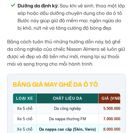
Dưỡng da định kỳ:
Sau khi vệ sinh, thoa một lớp
sáp hoặc dầu dưỡng chuyên dụng cho da ô tô.
Bước này giúp giữ độ mềm mại, ngăn ngừa da
bị khô, nứt nẻ và tăng cường độ bóng đẹp.
Bằng cách tuân thủ những hướng dẫn này, bộ ghế
da công nghiệp của chiếc Nissan Almera sẽ luôn giữ
được vẻ đẹp và độ bền như mới, mang lại sự thoải
mái và sang trọng cho mỗi hành trình.
BẢNG GIÁ MAY GHẾ DA Ô TÔ
LOẠI XE
CHẤT LIỆU DA
GIÁ (VNĐ)
Xe 5 chỗ
Da công nghiệp
5.500.000
Xe 5 chỗ
Da nappa thường FM
7.000.000
Xe 5 chỗ
Da nappa cao cấp (Skin, Vario)
8.000.000