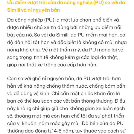
Ưu điểm vượt trội của da công nghiệp (PU) so với da
Simili và nỉ nguyên bản
Da công nghiệp (PU) là một lựa chọn phổ biến và
được nhiều chủ xe tin dùng bởi những ưu điểm nổi
bật của nó. So với da Simili, da PU mềm mại hơn, có
độ đàn hồi tốt hơn và đặc biệt là không có mùi nhựa
nồng khó chịu. Về mặt thẩm mỹ, da PU mang lại vẻ
sang trọng, tinh tế không kém gì các loại da thật,
giúp nội thất xe trông cao cấp hơn hẳn.
Còn so với ghế nỉ nguyên bản, da PU vượt trội hơn
hẳn về khả năng chống thấm nước, chống bám bẩn
và dễ dàng vệ sinh. Chỉ cần một chiếc khăn ẩm là
bạn có thể lau sạch các vết bẩn thông thường. Điều
này không chỉ giúp giữ cho không gian xe luôn sạch
sẽ, thoáng mát mà còn hạn chế tối đa sự phát triển
của vi khuẩn, nấm mốc gây mùi. Độ bền của da PU
thường dao động từ 4-5 năm, tùy thuộc vào cách sử