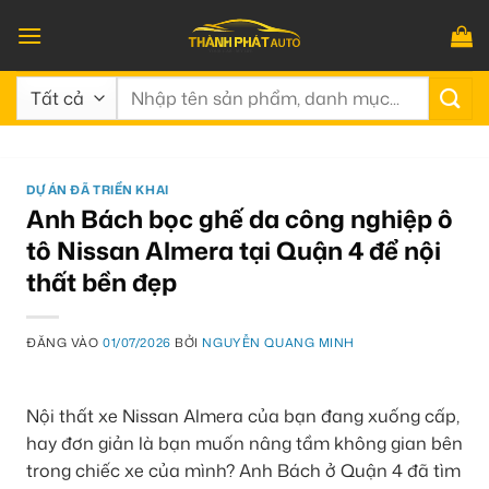
Bỏ
qua
nội
Tìm
dung
kiếm:
DỰ ÁN ĐÃ TRIỂN KHAI
Anh Bách bọc ghế da công nghiệp ô
tô Nissan Almera tại Quận 4 để nội
thất bền đẹp
ĐĂNG VÀO
01/07/2026
BỞI
NGUYỄN QUANG MINH
Nội thất xe Nissan Almera của bạn đang xuống cấp,
hay đơn giản là bạn muốn nâng tầm không gian bên
trong chiếc xe của mình? Anh Bách ở Quận 4 đã tìm