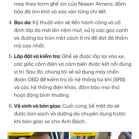
may theo form ghế zin của Nissan Almera, đảm
bảo độ ôm khít và vừa vặn từng chi tiết.
Bọc da:
Kỹ thuật viên sẽ tiến hành căng và cố
định lớp da mới lên nệm mút, xử lý các góc cạnh
và đường bo tròn một cách tỉ mỉ để đạt độ thẩm
mỹ cao nhất.
Lắp đặt và kiểm tra:
Ghế sẽ được lắp lại vào xe,
các giắc cắm điện và cảm biến được kết nối đúng
vị trí. Sau đó, chúng tôi sẽ sử dụng máy chẩn
đoán OBD để kiểm tra lỗi hệ thống túi khí (SRS)
và các hệ thống điện khác, đảm bảo mọi thứ
hoạt động bình thường.
Vệ sinh và bàn giao:
Cuối cùng, bề mặt da sẽ
được làm sạch và dưỡng da chuyên dụng trước
khi bàn giao xe cho Anh Bách.