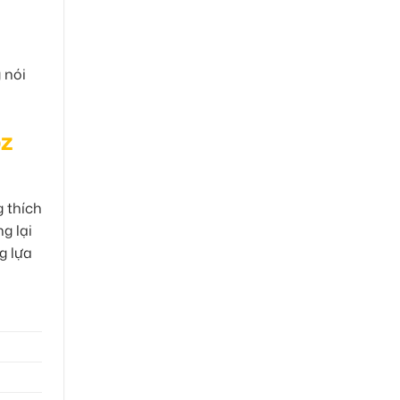
 nói
oz
 thích
g lại
g lựa