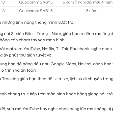
 13
Qualcomm SM6115
5 năm (1 năm đổi mới, 4 năm
 13
Qualcomm SM6115
5 năm
 những tính năng thông minh vượt trội:
g nói 3 miền Bắc – Trung – Nam, giúp bạn ra lệnh mở ứng 
không cần chạm tay vào màn hình.
ải mái xem YouTube, Netflix, TikTok, Facebook, nghe nhạc
iây phút thư giãn tuyệt vời.
ụng bản đồ hàng đầu như Google Maps, Navitel, cảnh báo 
lộ trình và an toàn.
racking giúp bạn theo dõi vị trí xe, lịch sử di chuyển tron
nh chóng trực tiếp trên màn hình hoặc bằng giọng nói, tr
ồ, vừa mở YouTube hay nghe nhạc cùng lúc mà không bị 