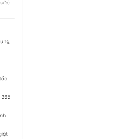
 sửa)
dụng,
tốc
g 365
ánh
giật