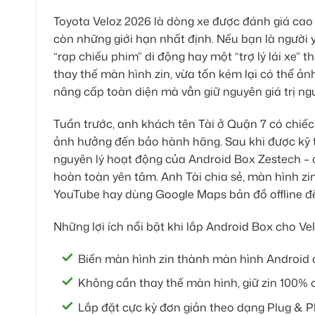
Toyota Veloz 2026 là dòng xe được đánh giá cao v
còn những giới hạn nhất định. Nếu bạn là người
“rạp chiếu phim” di động hay một “trợ lý lái xe” 
thay thế màn hình zin, vừa tốn kém lại có thể ả
nâng cấp toàn diện mà vẫn giữ nguyên giá trị ng
Tuần trước, anh khách tên Tài ở Quận 7 có chiếc
ảnh hưởng đến bảo hành hãng. Sau khi được kỹ 
nguyên lý hoạt động của Android Box Zestech – 
hoàn toàn yên tâm. Anh Tài chia sẻ, màn hình z
YouTube hay dùng Google Maps bản đồ offline đều
Những lợi ích nổi bật khi lắp Android Box cho V
Biến màn hình zin thành màn hình Android đ
Không cần thay thế màn hình, giữ zin 100% ch
Lắp đặt cực kỳ đơn giản theo dạng Plug & Pl