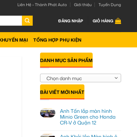
Liên Hệ – Thành Phát Auto
Giới thiệu
Tuyển Dụng
ĐĂNG NHẬP
GIỎ HÀNG
KHUYẾN MẠI
TỔNG HỢP PHỤ KIỆN
DANH MỤC SẢN PHẨM
Chọn danh mục
BÀI VIẾT MỚI NHẤT
Anh Tấn lắp màn hình
Minio Green cho Honda
CR-V ở Quận 12
Không
có
Anh Khải lắp Màn hình ô
bình