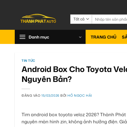
Bỏ
qua
nội
Tìm
kiếm:
dung
Danh mục
TRANG CHỦ
S
TIN TỨC
Android Box Cho Toyota Vel
Nguyên Bản?
ĐĂNG VÀO
15/03/2026
BỞI
HỒ NGỌC HẢI
Tìm android box toyota veloz 2026? Thành Phát 
nguyên màn hình zin, không ảnh hưởng điện. Giả