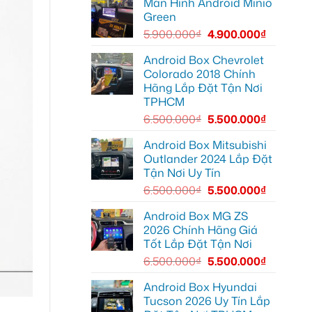
Màn Hình Android Minio
Camera
Thủ
hành
Đức
Green
trình
cần
ô
ánh
5.900.000
₫
4.900.000
₫
tô
sáng
Suzuki
tốt
XL7
hơn
Android Box Chevrolet
tại
Colorado 2018 Chính
Quận
12
Hãng Lắp Đặt Tận Nơi
để
TPHCM
ghi
lại
6.500.000
₫
5.500.000
₫
mọi
cung
đường
Android Box Mitsubishi
Outlander 2024 Lắp Đặt
Tận Nơi Uy Tín
6.500.000
₫
5.500.000
₫
Android Box MG ZS
2026 Chính Hãng Giá
Tốt Lắp Đặt Tận Nơi
6.500.000
₫
5.500.000
₫
Android Box Hyundai
Tucson 2026 Uy Tín Lắp