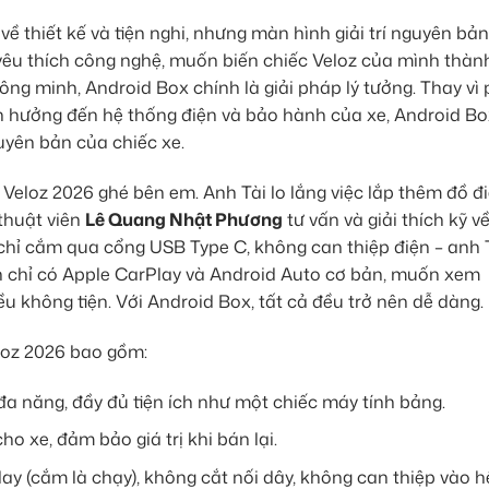
ề thiết kế và tiện nghi, nhưng màn hình giải trí nguyên bả
 yêu thích công nghệ, muốn biến chiếc Veloz của mình thà
thông minh, Android Box chính là giải pháp lý tưởng. Thay vì 
nh hưởng đến hệ thống điện và bảo hành của xe, Android Bo
uyên bản của chiếc xe.
 Veloz 2026 ghé bên em. Anh Tài lo lắng việc lắp thêm đồ đ
thuật viên
Lê Quang Nhật Phương
tư vấn và giải thích kỹ v
chỉ cắm qua cổng USB Type C, không can thiệp điện – anh 
in chỉ có Apple CarPlay và Android Auto cơ bản, muốn xem
 không tiện. Với Android Box, tất cả đều trở nên dễ dàng.
eloz 2026 bao gồm:
a năng, đầy đủ tiện ích như một chiếc máy tính bảng.
o xe, đảm bảo giá trị khi bán lại.
ay (cắm là chạy), không cắt nối dây, không can thiệp vào h