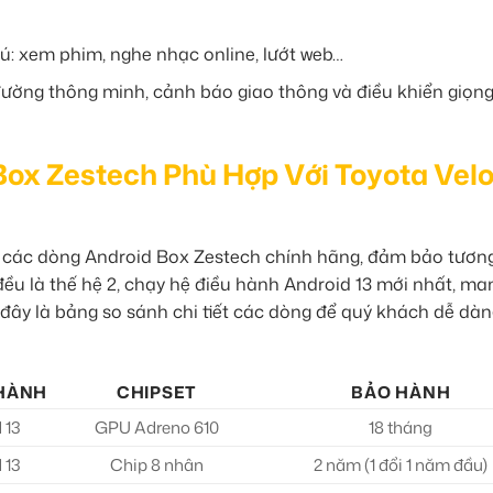
hú: xem phim, nghe nhạc online, lướt web…
đường thông minh, cảnh báo giao thông và điều khiển giọng
Box Zestech Phù Hợp Với Toyota Vel
ủ các dòng Android Box Zestech chính hãng, đảm bảo tương
u là thế hệ 2, chạy hệ điều hành Android 13 mới nhất, man
đây là bảng so sánh chi tiết các dòng để quý khách dễ dàn
 HÀNH
CHIPSET
BẢO HÀNH
 13
GPU Adreno 610
18 tháng
 13
Chip 8 nhân
2 năm (1 đổi 1 năm đầu)