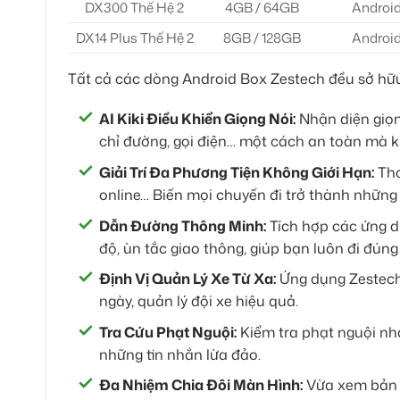
DX300 Thế Hệ 2
4GB / 64GB
Android
DX14 Plus Thế Hệ 2
8GB / 128GB
Android
Tất cả các dòng Android Box Zestech đều sở hữu
AI Kiki Điều Khiển Giọng Nói:
Nhận diện giọn
chỉ đường, gọi điện… một cách an toàn mà 
Giải Trí Đa Phương Tiện Không Giới Hạn:
Tho
online… Biến mọi chuyến đi trở thành những g
Dẫn Đường Thông Minh:
Tích hợp các ứng d
độ, ùn tắc giao thông, giúp bạn luôn đi đúng 
Định Vị Quản Lý Xe Từ Xa:
Ứng dụng Zestech T
ngày, quản lý đội xe hiệu quả.
Tra Cứu Phạt Nguội:
Kiểm tra phạt nguội nha
những tin nhắn lừa đảo.
Đa Nhiệm Chia Đôi Màn Hình:
Vừa xem bản đ