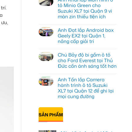
luận
tô Minio Green cho
rí.
ở
Suzuki XL7 tại Quận 9 vì
Anh
đa
Tấn
màn zin thiếu tiện ích
lắp
 ưu,
màn
Không
hình
có
Anh Đạt lắp Android box
Minio
bình
Green
luận
Geely EX2 tại Quận 1,
ở
cho
nâng cấp giải trí
Anh
Honda
Khải
CR-
Không
lắp
V
có
Màn
ở
Chú Bảy độ bi gầm ô tô
bình
hình
Quận
luận
cho Ford Everest tại Thủ
ô
12
ở
tô
Đức cần ánh sáng tốt hơn
Anh
Minio
Đạt
Green
Không
lắp
cho
có
Android
Anh Tấn lắp Camera
Suzuki
bình
box
XL7
luận
hành trình ô tô Suzuki
Geely
ở
tại
EX2
XL7 tại Quận 12 để ghi lại
Chú
Quận
tại
Bảy
9
mọi cung đường
Quận
độ
vì
1,
bi
Không
màn
nâng
gầm
có
zin
cấp
ô
bình
thiếu
giải
SẢN PHẨM
tô
luận
tiện
trí
ở
cho
ích
Anh
Ford
Tấn
Everest
lắp
tại