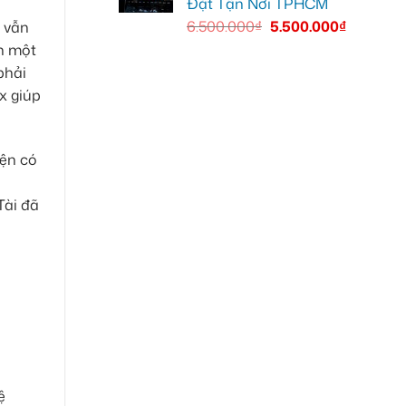
Đặt Tận Nơi TPHCM
6.500.000
₫
5.500.000
₫
n vẫn
nh một
phải
x giúp
iện có
ề
Tài đã
ệ