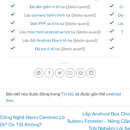
Độ đèn gầm ô tô
tại {{data-quan}}
Cách
Lắp
camera hành trình
tại {{data-quan}}
Dán ph
Dán PPF xe ô tô
tại {{data-quan}}
Lắp đ
Lắp
màn hình android xe hơi
tại {{data-quan}}
Thảm
Lắp đặt
Android Box ô tô
tại {{data-quan}}
Bọc
Độ loa ô tô
tại {{data-quan}}
Đ
Bài viết này được đăng trong
Tin tức
và được gắn thẻ
android
box
.
Lắp Android Box Cho
Công Nghệ Nano Ceramic Là
Subaru Forester – Nâng Cấp
Gì? Có Tốt Không?
Trải Nghiệm Lái Xe