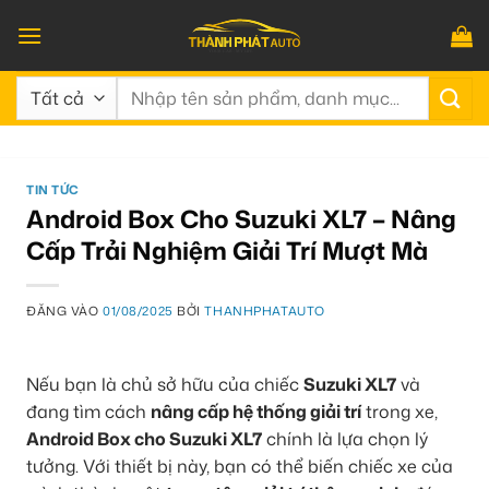
Bỏ
qua
nội
Tìm
dung
kiếm:
TIN TỨC
Android Box Cho Suzuki XL7 – Nâng
Cấp Trải Nghiệm Giải Trí Mượt Mà
ĐĂNG VÀO
01/08/2025
BỞI
THANHPHATAUTO
Nếu bạn là chủ sở hữu của chiếc
Suzuki XL7
và
đang tìm cách
nâng cấp hệ thống giải trí
trong xe,
Android Box cho Suzuki XL7
chính là lựa chọn lý
tưởng. Với thiết bị này, bạn có thể biến chiếc xe của