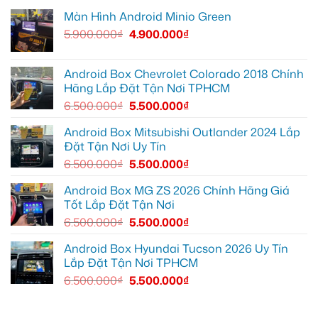
zin
giải
cho
lắp
Màn Hình Android Minio Green
thiếu
trí
Ford
Camera
tiện
Everest
hành
5.900.000
₫
4.900.000
₫
ích
tại
trình
Thủ
ô
Đức
tô
cần
Suzuki
ánh
XL7
Android Box Chevrolet Colorado 2018 Chính
sáng
tại
Hãng Lắp Đặt Tận Nơi TPHCM
tốt
Quận
hơn
12
6.500.000
₫
5.500.000
₫
để
ghi
lại
Android Box Mitsubishi Outlander 2024 Lắp
mọi
Đặt Tận Nơi Uy Tín
cung
đường
6.500.000
₫
5.500.000
₫
Android Box MG ZS 2026 Chính Hãng Giá
Tốt Lắp Đặt Tận Nơi
6.500.000
₫
5.500.000
₫
Android Box Hyundai Tucson 2026 Uy Tín
Lắp Đặt Tận Nơi TPHCM
6.500.000
₫
5.500.000
₫