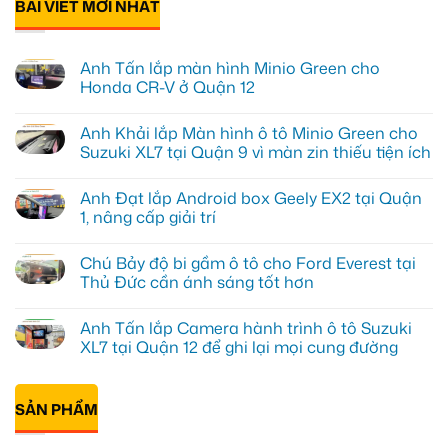
BÀI VIẾT MỚI NHẤT
Anh Tấn lắp màn hình Minio Green cho
Honda CR-V ở Quận 12
Không
có
Anh Khải lắp Màn hình ô tô Minio Green cho
bình
luận
Suzuki XL7 tại Quận 9 vì màn zin thiếu tiện ích
ở
Anh
Không
Tấn
có
Anh Đạt lắp Android box Geely EX2 tại Quận
lắp
bình
màn
luận
1, nâng cấp giải trí
hình
ở
Minio
Anh
Không
Green
Khải
có
Chú Bảy độ bi gầm ô tô cho Ford Everest tại
cho
lắp
bình
Honda
Màn
luận
Thủ Đức cần ánh sáng tốt hơn
CR-
hình
ở
V
ô
Anh
Không
ở
tô
Đạt
có
Anh Tấn lắp Camera hành trình ô tô Suzuki
Quận
Minio
lắp
bình
12
Green
Android
luận
XL7 tại Quận 12 để ghi lại mọi cung đường
cho
box
ở
Suzuki
Geely
Chú
Không
XL7
EX2
Bảy
có
tại
tại
độ
bình
Quận
Quận
bi
SẢN PHẨM
luận
9
1,
gầm
ở
vì
nâng
ô
Anh
màn
cấp
tô
Tấn