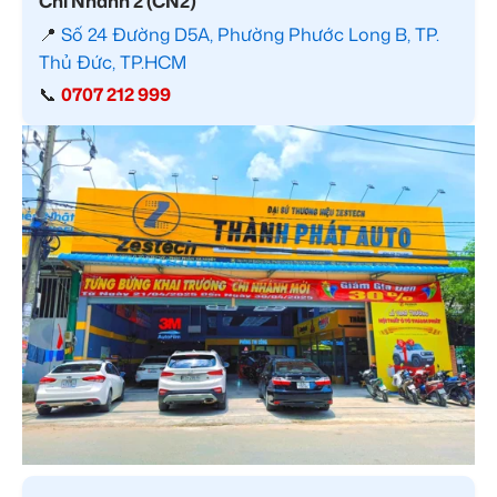
Chi Nhánh 2 (CN2)
📍
Số 24 Đường D5A, Phường Phước Long B, TP.
Thủ Đức, TP.HCM
📞
0707 212 999