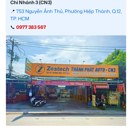
Chi Nhánh 3 (CN3)
📍
753 Nguyễn Ảnh Thủ, Phường Hiệp Thành, Q.12,
TP. HCM
📞
0977 383 567