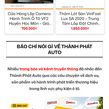
Cửa Hàng Lắp Camera
Thảm Lót Sàn VinFast
Hành Trình Ô Tô VF2
Lux SA 2020 – Trung
y
Huyện Hóc Môn – Giá
Tâm Lắp Đặt Chính
Tốt TPHCM
Hãng TPHCM
700.000
₫
1.850.000
₫
BÁO CHÍ NÓI GÌ VỀ THÀNH PHÁT
AUTO
Nhiều
trang báo và kênh truyền thông
đã nhắc đến
Thành Phát Auto qua các câu chuyện về dịch vụ,
sản phẩm và hành trình phát triển thương hiệu
trong lĩnh vực phụ kiện ô tô.