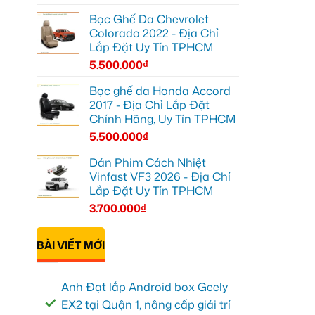
Bọc Ghế Da Chevrolet
Colorado 2022 - Địa Chỉ
Lắp Đặt Uy Tín TPHCM
5.500.000
₫
Bọc ghế da Honda Accord
2017 - Địa Chỉ Lắp Đặt
Chính Hãng, Uy Tín TPHCM
5.500.000
₫
Dán Phim Cách Nhiệt
Vinfast VF3 2026 - Địa Chỉ
Lắp Đặt Uy Tín TPHCM
3.700.000
₫
BÀI VIẾT MỚI
Anh Đạt lắp Android box Geely
EX2 tại Quận 1, nâng cấp giải trí