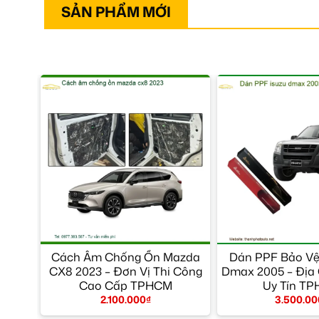
SẢN PHẨM MỚI
Cách Âm Chống Ồn Mazda
Dán PPF Bảo Vệ
CX8 2023 – Đơn Vị Thi Công
Dmax 2005 – Địa 
Cao Cấp TPHCM
Uy Tín T
2.100.000
₫
3.500.00