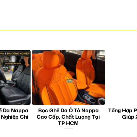
ế Da Nappa
Bọc Ghế Da Ô Tô Nappa
Tổng Hợp P
 Nghiệp Chi
Cao Cấp, Chất Lượng Tại
Giúp 
TP HCM