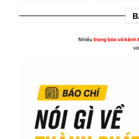
B
Nhiều
trang báo và kênh 
và