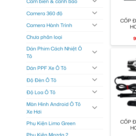
Cảm biến & cảnh báo
+
Camera 360 độ
CỐP Đ
Camera Hành Trình
H
Chưa phân loại
9
Dán Phim Cách Nhiệt Ô
Tô
Dán PPF Xe Ô Tô
Độ Đèn Ô Tô
Độ Loa Ô Tô
Màn Hình Android Ô Tô
Xe Hơi
+
CỐP Đ
Phụ Kiện Limo Green
H
Phụ Kiện Mazda 2