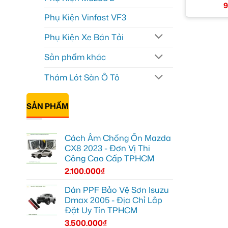
9
Phụ Kiện Vinfast VF3
Phụ Kiện Xe Bán Tải
Sản phẩm khác
Thảm Lót Sàn Ô Tô
SẢN PHẨM
Cách Âm Chống Ồn Mazda
CX8 2023 - Đơn Vị Thi
Công Cao Cấp TPHCM
2.100.000
₫
Dán PPF Bảo Vệ Sơn Isuzu
Dmax 2005 - Địa Chỉ Lắp
Đặt Uy Tín TPHCM
3.500.000
₫