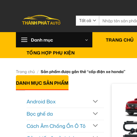
Bỏ
qua
nội
Tìm
kiếm:
dung
Danh mục
TRANG CHỦ
TỔNG HỢP PHỤ KIỆN
Trang chủ
/
Sản phẩm được gắn thẻ “cốp điện xe honda”
DANH MỤC SẢN PHẨM
Android Box
Bọc ghế da
Cách Âm Chống Ồn Ô Tô