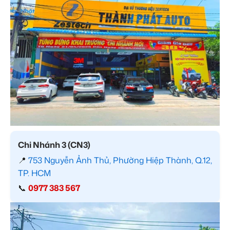
Chi Nhánh 3 (CN3)
📍
753 Nguyễn Ảnh Thủ, Phường Hiệp Thành, Q.12,
TP. HCM
📞
0977 383 567