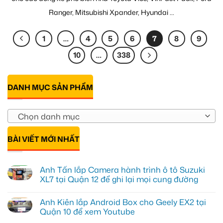
Ranger, Mitsubishi Xpander, Hyundai ...
1
…
4
5
6
7
8
9
10
…
338
DANH MỤC SẢN PHẨM
Chọn danh mục
BÀI VIẾT MỚI NHẤT
Anh Tấn lắp Camera hành trình ô tô Suzuki
XL7 tại Quận 12 để ghi lại mọi cung đường
Không
có
Anh Kiên lắp Android Box cho Geely EX2 tại
bình
luận
Quận 10 để xem Youtube
ở
Anh
Không