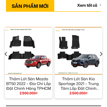
SẢN PHẨM MỚI
Xem tất cả
Thảm Lót Sàn Mazda
Thảm Lót Sàn Kia
BT50 2022 – Địa Chỉ Lắp
Sportage 2021 – Trung
M
Đặt Chính Hãng TPHCM
Tâm Lắp Đặt Chính
Hãng Giá Tốt TPHCM
2.500.000
₫
2.500.000
₫