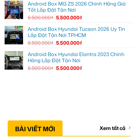
mái
Android Box MG ZS 2026 Chính Hãng Giá
hơn
Tốt Lắp Đặt Tận Nơi
6.500.000
₫
5.500.000
₫
Android Box Hyundai Tucson 2026 Uy Tín
Lắp Đặt Tận Nơi TPHCM
6.500.000
₫
5.500.000
₫
Android Box Hyundai Elantra 2023 Chính
Hãng Lắp Đặt Tận Nơi
6.500.000
₫
5.500.000
₫
BÀI VIẾT MỚI
Xem tất cả