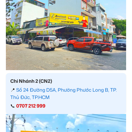
Chi Nhánh 2 (CN2)
📍
Số 24 Đường D5A, Phường Phước Long B, TP.
Thủ Đức, TP.HCM
📞
0707 212 999