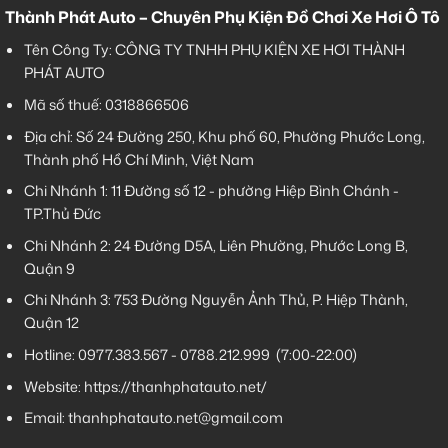
Thành Phát Auto – Chuyên Phụ Kiện Đồ Chơi Xe Hơi Ô Tô
Tên Công Ty: CÔNG TY TNHH PHỤ KIỆN XE HƠI THÀNH
PHÁT AUTO
Mã số thuế: 0318866506
Địa chỉ: Số 24 Đường 250, Khu phố 60, Phường Phước Long,
Thành phố Hồ Chí Minh, Việt Nam
Chi Nhánh 1:
11 Đường số 12 - phường Hiệp Bình Chánh -
TP.Thủ Đức
Chi Nhánh 2:
24 Đường D5A, Liên Phường, Phước Long B,
Quận 9
Chi Nhánh 3:
753 Đường Nguyễn Ảnh Thủ, P. Hiệp Thành,
Quận 12
Hotline:
0977.383.567
-
0788.212.999
(7:00-22:00)
Website:
https://thanhphatauto.net/
Email:
thanhphatauto.net@gmail.com