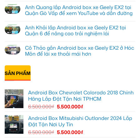
Tấn
có
Anh Quang lắp Android box xe Geely EX2 tại
lắp
bình
Camera
luận
Quận Gò Vấp để xem YouTube và dẫn đường
hành
ở
trình
Anh
Không
ô
Kiên
có
Anh Khải lắp Android box xe Geely EX2 tại
tô
lắp
bình
Suzuki
Android
luận
Quận 6 để nâng cao trải nghiệm lái
XL7
Box
ở
tại
cho
Anh
Không
Quận
Geely
Quang
có
Cô Thảo gắn Android box xe Geely EX2 ở Hóc
12
EX2
lắp
bình
để
tại
Android
luận
Môn để lái xe thoải mái hơn
ghi
Quận
box
ở
lại
10
xe
Anh
Không
mọi
để
Geely
Khải
có
cung
xem
EX2
lắp
bình
đường
Youtube
tại
Android
SẢN PHẨM
luận
Quận
box
ở
Gò
xe
Cô
Vấp
Geely
Thảo
để
EX2
gắn
Android Box Chevrolet Colorado 2018 Chính
xem
tại
Android
YouTube
Quận
box
Hãng Lắp Đặt Tận Nơi TPHCM
và
6
xe
dẫn
để
Geely
6.500.000
₫
5.500.000
₫
đường
nâng
EX2
cao
ở
trải
Hóc
Android Box Mitsubishi Outlander 2024 Lắp
nghiệm
Môn
Đặt Tận Nơi Uy Tín
lái
để
lái
6.500.000
₫
5.500.000
₫
xe
thoải