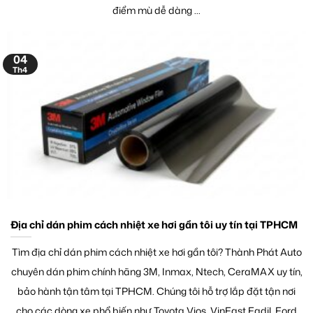
điểm mù dễ dàng ...
04
Th4
Địa chỉ dán phim cách nhiệt xe hơi gần tôi uy tín tại TPHCM
Tìm địa chỉ dán phim cách nhiệt xe hơi gần tôi? Thành Phát Auto
chuyên dán phim chính hãng 3M, Inmax, Ntech, CeraMAX uy tín,
bảo hành tận tâm tại TPHCM. Chúng tôi hỗ trợ lắp đặt tận nơi
cho các dòng xe phổ biến như Toyota Vios, VinFast Fadil, Ford