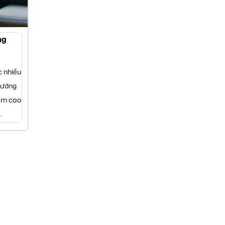
ng
c nhiều
hướng
gầm cao
.