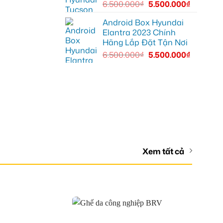
6.500.000
₫
5.500.000
₫
Android Box Hyundai
Elantra 2023 Chính
Hãng Lắp Đặt Tận Nơi
6.500.000
₫
5.500.000
₫
Xem tất cả