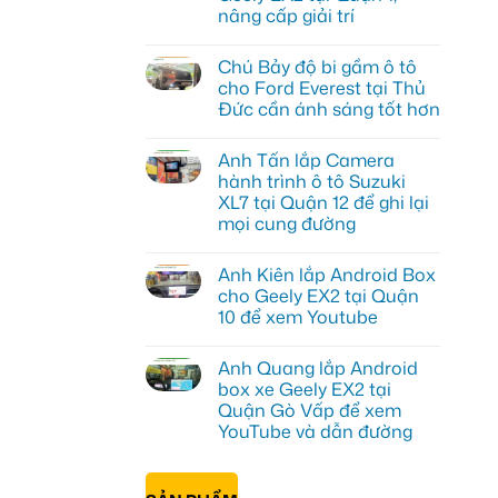
nâng cấp giải trí
Không
có
Chú Bảy độ bi gầm ô tô
bình
luận
cho Ford Everest tại Thủ
ở
Đức cần ánh sáng tốt hơn
Anh
Đạt
Không
lắp
có
Android
Anh Tấn lắp Camera
bình
box
luận
hành trình ô tô Suzuki
Geely
ở
EX2
XL7 tại Quận 12 để ghi lại
Chú
tại
Bảy
mọi cung đường
Quận
độ
1,
bi
Không
nâng
gầm
có
cấp
Anh Kiên lắp Android Box
ô
bình
giải
tô
luận
cho Geely EX2 tại Quận
trí
ở
cho
10 để xem Youtube
Anh
Ford
Tấn
Everest
Không
lắp
tại
có
Camera
Thủ
Anh Quang lắp Android
bình
hành
Đức
luận
box xe Geely EX2 tại
trình
cần
ở
ô
ánh
Quận Gò Vấp để xem
Anh
tô
sáng
Kiên
YouTube và dẫn đường
Suzuki
tốt
lắp
XL7
hơn
Android
Không
tại
Box
có
Quận
cho
bình
12