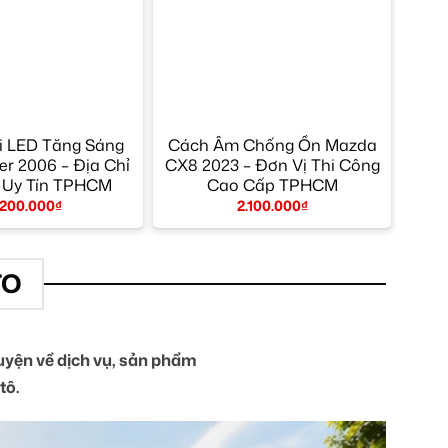
i LED Tăng Sáng
Cách Âm Chống Ồn Mazda
r 2006 – Địa Chỉ
CX8 2023 – Đơn Vị Thi Công
 Uy Tín TPHCM
Cao Cấp TPHCM
.200.000
₫
2.100.000
₫
TO
yện về dịch vụ, sản phẩm
tô.