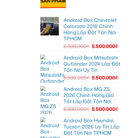
SẢN PHẨM
Geely
luận
để
ở
EX2
ghi
Anh
tại
lại
Quang
Quận
mọi
lắp
10
cung
Android Box Chevrolet
Android
để
đường
box
xem
Colorado 2018 Chính
xe
Youtube
Hãng Lắp Đặt Tận Nơi
Geely
EX2
TPHCM
tại
Quận
6.500.000
₫
5.500.000
₫
Gò
Vấp
để
Android Box Mitsubishi
xem
Outlander 2024 Lắp Đặt
YouTube
và
Tận Nơi Uy Tín
dẫn
đường
6.500.000
₫
5.500.000
₫
Android Box MG ZS
2026 Chính Hãng Giá
Tốt Lắp Đặt Tận Nơi
6.500.000
₫
5.500.000
₫
Android Box Hyundai
Tucson 2026 Uy Tín Lắp
Đặt Tận Nơi TPHCM