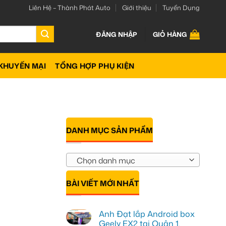
Liên Hệ – Thành Phát Auto
Giới thiệu
Tuyển Dụng
ĐĂNG NHẬP
GIỎ HÀNG
KHUYẾN MẠI
TỔNG HỢP PHỤ KIỆN
DANH MỤC SẢN PHẨM
Chọn danh mục
BÀI VIẾT MỚI NHẤT
Anh Đạt lắp Android box
Geely EX2 tại Quận 1,