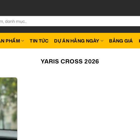
ẢN PHẨM
TIN TỨC
DỰ ÁN HẰNG NGÀY
BẢNG GIÁ
YARIS CROSS 2026