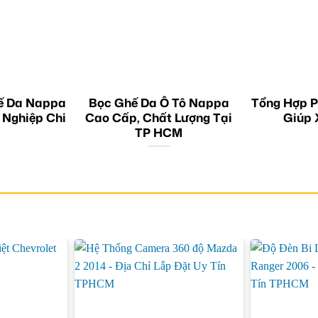
ế Da Nappa
Bọc Ghế Da Ô Tô Nappa
Tổng Hợp P
 Nghiệp Chi
Cao Cấp, Chất Lượng Tại
Giúp 
TP HCM