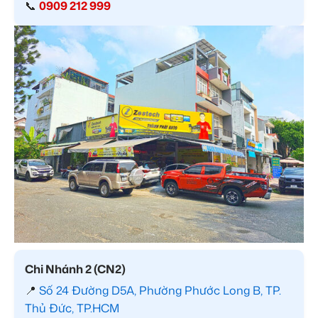
📞
0909 212 999
Chi Nhánh 2 (CN2)
📍
Số 24 Đường D5A, Phường Phước Long B, TP.
Thủ Đức, TP.HCM