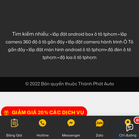
Tìm kiếm nhiều:
•
lắp đặt android box ô tô tphcm
•
lắp
camera 360 độ ô tô gần đây
•
lắp đặt camera hành trình Ô Tô
gần đây
•
lắp đặt màn hình android ô tô tphcm
•
độ đèn ô tô
tphcm
•
độ loa ô tô tphcm
© 2022 Bản quyền thuộc Thành Phát Auto
GIẢM GIÁ 20% CÁC DỊCH VỤ
Bảng Giá
Hotline
Messenger
Zalo
Chỉ đường