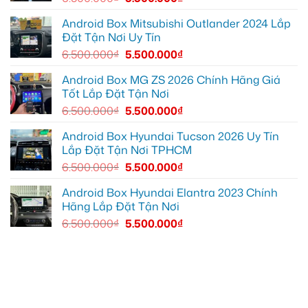
rõ
Quận
EX2
ràng
12
cho
hơn
để
Ford
Android Box Mitsubishi Outlander 2024 Lắp
nội
Ranger
Đặt Tận Nơi Uy Tín
thất
tại
luôn
Quận
6.500.000
₫
5.500.000
₫
sạch
12
sẽ
Android Box MG ZS 2026 Chính Hãng Giá
Tốt Lắp Đặt Tận Nơi
6.500.000
₫
5.500.000
₫
Android Box Hyundai Tucson 2026 Uy Tín
Lắp Đặt Tận Nơi TPHCM
6.500.000
₫
5.500.000
₫
Android Box Hyundai Elantra 2023 Chính
Hãng Lắp Đặt Tận Nơi
6.500.000
₫
5.500.000
₫