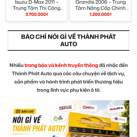
9
Isuzu D-Max 2011 –
Grandis 2006 – Trung
n
Trung Tâm Thi Công
Tâm Nâng Cấp Chính
Chính Hãng TPHCM
Hãng TPHCM
3.700.000
₫
1.200.000
₫
BÁO CHÍ NÓI GÌ VỀ THÀNH PHÁT
AUTO
Nhiều
trang báo và kênh truyền thông
đã nhắc đến
Thành Phát Auto qua các câu chuyện về dịch vụ,
sản phẩm và hành trình phát triển thương hiệu
trong lĩnh vực phụ kiện ô tô.