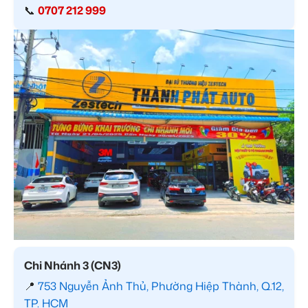
📞
0707 212 999
Chi Nhánh 3 (CN3)
📍
753 Nguyễn Ảnh Thủ, Phường Hiệp Thành, Q.12,
TP. HCM