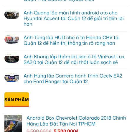
Không
có
Anh Quang lắp màn hình android oto cho
bình
luận
Hyundai Accent tại Quận 12 để giải trí tiện lợi
ở
hơn
Anh
Duy
Không
lắp
có
màn
Anh Tùng lắp HUD cho ô tô Honda CRV tại
bình
hình
luận
Quận 12 để hiển thị thông tin rõ ràng hơn
Android
ở
xe
Anh
Không
hơi
Quang
có
tại
Anh Khang lắp thảm lót sàn ô tô VinFast Lux
lắp
bình
Quận
màn
luận
SA2.0 tại Quận 12 để nội thất luôn sạch sẽ
Thủ
hình
ở
Đức
android
Anh
Không
cho
oto
Tùng
có
Toyota
Anh Hưng lắp Camera hành trình Geely EX2
cho
lắp
bình
Vios
Hyundai
HUD
luận
cho Ford Ranger tại Quận 12
Accent
cho
ở
tại
ô
Anh
Không
Quận
tô
Khang
có
12
Honda
lắp
bình
để
CRV
thảm
SẢN PHẨM
luận
giải
tại
lót
ở
trí
Quận
sàn
Anh
tiện
12
ô
Hưng
lợi
để
tô
lắp
Android Box Chevrolet Colorado 2018 Chính
hơn
hiển
VinFast
Camera
thị
Lux
hành
Hãng Lắp Đặt Tận Nơi TPHCM
thông
SA2.0
trình
tin
tại
Geely
6.500.000
₫
5.500.000
₫