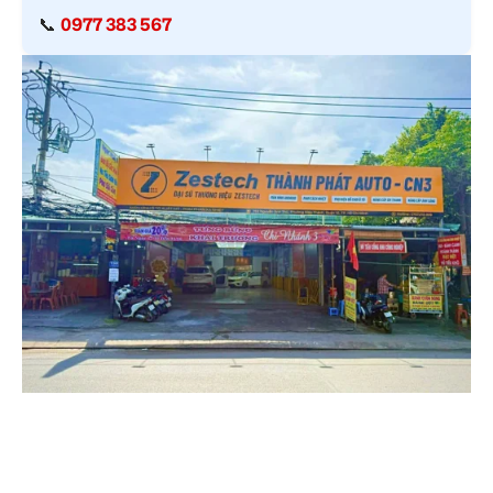
📞
0977 383 567