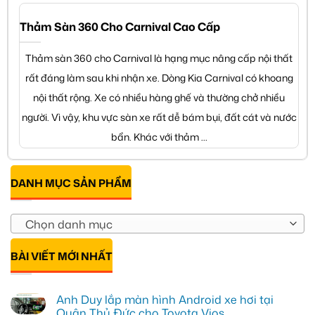
Thảm Sàn 360 Cho Carnival Cao Cấp
Thảm sàn 360 cho Carnival là hạng mục nâng cấp nội thất
rất đáng làm sau khi nhận xe. Dòng Kia Carnival có khoang
nội thất rộng. Xe có nhiều hàng ghế và thường chở nhiều
người. Vì vậy, khu vực sàn xe rất dễ bám bụi, đất cát và nước
bẩn. Khác với thảm ...
DANH MỤC SẢN PHẨM
Chọn danh mục
BÀI VIẾT MỚI NHẤT
Anh Duy lắp màn hình Android xe hơi tại
Quận Thủ Đức cho Toyota Vios