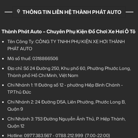
THÔNG TIN LIÊN HỆ THÀNH PHÁT AUTO
Thành Phát Auto – Chuyên Phụ Kiện Đồ Chơi Xe Hơi Ô Tô
Tên Công Ty: CÔNG TY TNHH PHỤ KIỆN XE HƠI THÀNH
PHÁT AUTO
Mã số thuế: 0318866506
Địa chỉ: Số 24 Đường 250, Khu phố 60, Phường Phước Long,
Thành phố Hồ Chí Minh, Việt Nam
Chi Nhánh 1:
11 Đường số 12 - phường Hiệp Bình Chánh -
TP.Thủ Đức
Chi Nhánh 2:
24 Đường D5A, Liên Phường, Phước Long B,
Quận 9
Chi Nhánh 3:
753 Đường Nguyễn Ảnh Thủ, P. Hiệp Thành,
Quận 12
Hotline:
0977.383.567
-
0788.212.999
(7:00-22:00)