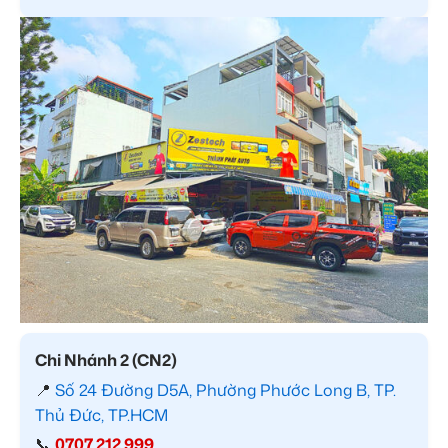
Chi Nhánh 2 (CN2)
📍
Số 24 Đường D5A, Phường Phước Long B, TP.
Thủ Đức, TP.HCM
📞
0707 212 999