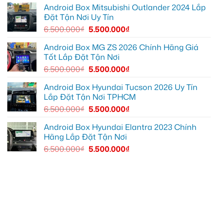
Quận
Android Box Mitsubishi Outlander 2024 Lắp
Gò
Đặt Tận Nơi Uy Tín
Vấp
để
6.500.000
₫
5.500.000
₫
xem
YouTube
và
Android Box MG ZS 2026 Chính Hãng Giá
dẫn
Tốt Lắp Đặt Tận Nơi
đường
6.500.000
₫
5.500.000
₫
Android Box Hyundai Tucson 2026 Uy Tín
Lắp Đặt Tận Nơi TPHCM
6.500.000
₫
5.500.000
₫
Android Box Hyundai Elantra 2023 Chính
Hãng Lắp Đặt Tận Nơi
6.500.000
₫
5.500.000
₫