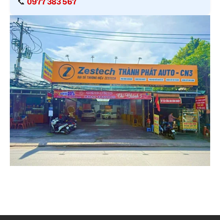
📞
0977 383 567