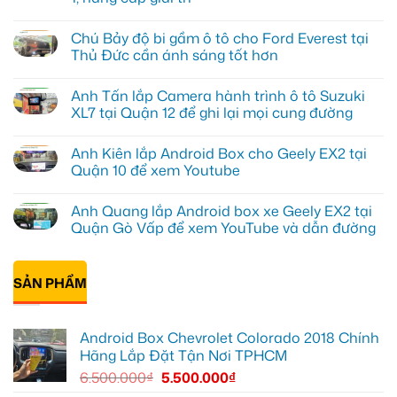
Không
có
Chú Bảy độ bi gầm ô tô cho Ford Everest tại
bình
luận
Thủ Đức cần ánh sáng tốt hơn
ở
Anh
Không
Đạt
có
Anh Tấn lắp Camera hành trình ô tô Suzuki
lắp
bình
Android
luận
XL7 tại Quận 12 để ghi lại mọi cung đường
box
ở
Geely
Chú
Không
EX2
Bảy
có
Anh Kiên lắp Android Box cho Geely EX2 tại
tại
độ
bình
Quận
bi
luận
Quận 10 để xem Youtube
1,
gầm
ở
nâng
ô
Anh
Không
cấp
tô
Tấn
có
Anh Quang lắp Android box xe Geely EX2 tại
giải
cho
lắp
bình
trí
Ford
Camera
luận
Quận Gò Vấp để xem YouTube và dẫn đường
Everest
hành
ở
tại
trình
Anh
Không
Thủ
ô
Kiên
có
Đức
tô
lắp
bình
cần
Suzuki
Android
SẢN PHẨM
luận
ánh
XL7
Box
ở
sáng
tại
cho
Anh
tốt
Quận
Geely
Quang
hơn
12
EX2
lắp
Android Box Chevrolet Colorado 2018 Chính
để
tại
Android
ghi
Quận
box
Hãng Lắp Đặt Tận Nơi TPHCM
lại
10
xe
mọi
để
Geely
6.500.000
₫
5.500.000
₫
cung
xem
EX2
đường
Youtube
tại