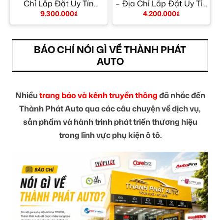
Chỉ Lắp Đặt Uy Tín
– Địa Chỉ Lắp Đặt Uy Tín
TPHCM
TPHCM
9.300.000
₫
4.200.000
₫
BÁO CHÍ NÓI GÌ VỀ THÀNH PHÁT
AUTO
Nhiều
trang báo và kênh truyền thông
đã nhắc đến
Thành Phát Auto qua các câu chuyện về dịch vụ,
sản phẩm và hành trình phát triển thương hiệu
trong lĩnh vực phụ kiện ô tô.