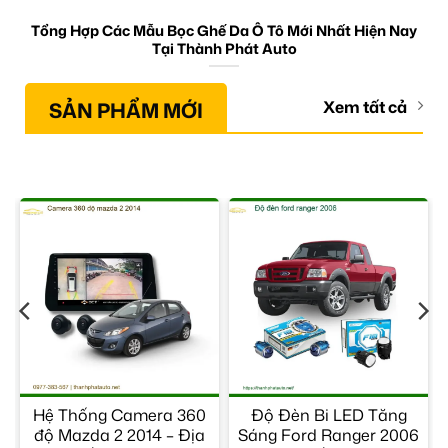
Tổng Hợp Các Mẫu Bọc Ghế Da Ô Tô Mới Nhất Hiện Nay
Tại Thành Phát Auto
SẢN PHẨM MỚI
Xem tất cả
Hệ Thống Camera 360
Độ Đèn Bi LED Tăng
ỉ
độ Mazda 2 2014 – Địa
Sáng Ford Ranger 2006