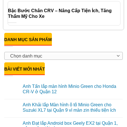
Bậc Bước Chân CRV – Nâng Cấp Tiện Ích, Tăng
Thẩm Mỹ Cho Xe
DANH MỤC SẢN PHẨM
Chọn danh mục
BÀI VIẾT MỚI NHẤT
Anh Tấn lắp màn hình Minio Green cho Honda
CR-V ở Quận 12
Không
có
Anh Khải lắp Màn hình ô tô Minio Green cho
bình
luận
Suzuki XL7 tại Quận 9 vì màn zin thiếu tiện ích
ở
Anh
Không
Tấn
có
Anh Đạt lắp Android box Geely EX2 tại Quận 1,
lắp
bình
màn