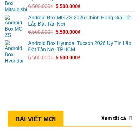
đường
6.500.000
₫
5.500.000
₫
Android Box MG ZS 2026 Chính Hãng Giá Tốt
Lắp Đặt Tận Nơi
6.500.000
₫
5.500.000
₫
Android Box Hyundai Tucson 2026 Uy Tín Lắp
Đặt Tận Nơi TPHCM
6.500.000
₫
5.500.000
₫
Xem tất cả
BÀI VIẾT MỚI