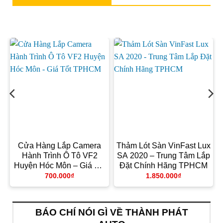
Cửa Hàng Lắp Camera
Thảm Lót Sàn VinFast Lux
1
Hành Trình Ô Tô VF2
SA 2020 – Trung Tâm Lắp
Huyện Hóc Môn – Giá Tốt
Đặt Chính Hãng TPHCM
TPHCM
700.000
₫
1.850.000
₫
BÁO CHÍ NÓI GÌ VỀ THÀNH PHÁT