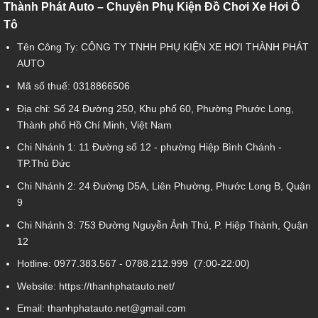
Thành Phát Auto – Chuyên Phụ Kiện Đồ Chơi Xe Hơi Ô
Tô
Tên Công Ty: CÔNG TY TNHH PHỤ KIỆN XE HƠI THÀNH PHÁT
AUTO
Mã số thuế: 0318866506
Địa chỉ: Số 24 Đường 250, Khu phố 60, Phường Phước Long,
Thành phố Hồ Chí Minh, Việt Nam
Chi Nhánh 1:
11 Đường số 12 - phường Hiệp Bình Chánh -
TP.Thủ Đức
Chi Nhánh 2:
24 Đường D5A, Liên Phường, Phước Long B, Quận
9
Chi Nhánh 3:
753 Đường Nguyễn Ảnh Thủ, P. Hiệp Thành, Quận
12
Hotline:
0977.383.567
-
0788.212.999
(7:00-22:00)
Website:
https://thanhphatauto.net/
Email:
thanhphatauto.net@gmail.com