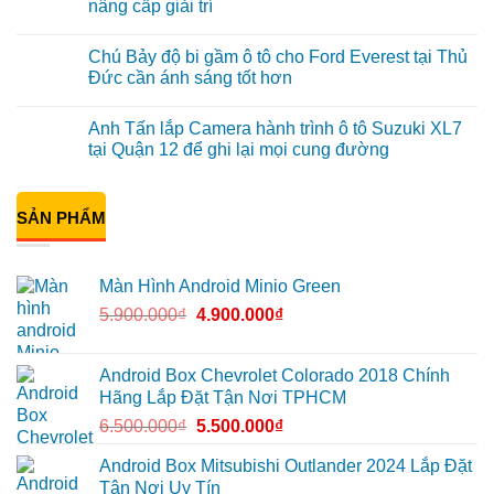
luận
nâng cấp giải trí
hình
ở
Minio
Anh
Không
Green
Khải
có
Chú Bảy độ bi gầm ô tô cho Ford Everest tại Thủ
cho
lắp
bình
Honda
Màn
luận
Đức cần ánh sáng tốt hơn
CR-
hình
ở
V
ô
Anh
Không
ở
tô
Đạt
có
Anh Tấn lắp Camera hành trình ô tô Suzuki XL7
Quận
Minio
lắp
bình
12
Green
Android
luận
tại Quận 12 để ghi lại mọi cung đường
cho
box
ở
Suzuki
Geely
Chú
Không
XL7
EX2
Bảy
có
tại
tại
độ
bình
Quận
Quận
bi
SẢN PHẨM
luận
9
1,
gầm
ở
vì
nâng
ô
Anh
màn
cấp
tô
Tấn
zin
giải
cho
lắp
Màn Hình Android Minio Green
thiếu
trí
Ford
Camera
tiện
Everest
hành
5.900.000
₫
4.900.000
₫
ích
tại
trình
Thủ
ô
Đức
tô
cần
Suzuki
ánh
XL7
Android Box Chevrolet Colorado 2018 Chính
sáng
tại
Hãng Lắp Đặt Tận Nơi TPHCM
tốt
Quận
hơn
12
6.500.000
₫
5.500.000
₫
để
ghi
lại
Android Box Mitsubishi Outlander 2024 Lắp Đặt
mọi
Tận Nơi Uy Tín
cung