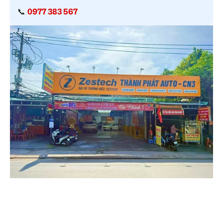
📞
0977 383 567