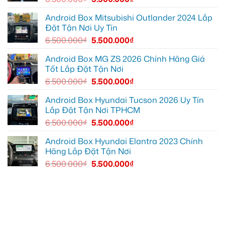
cung
xem
EX2
đường
Youtube
tại
Quận
Android Box Mitsubishi Outlander 2024 Lắp
Gò
Đặt Tận Nơi Uy Tín
Vấp
để
6.500.000
₫
5.500.000
₫
xem
YouTube
và
Android Box MG ZS 2026 Chính Hãng Giá
dẫn
Tốt Lắp Đặt Tận Nơi
đường
6.500.000
₫
5.500.000
₫
Android Box Hyundai Tucson 2026 Uy Tín
Lắp Đặt Tận Nơi TPHCM
6.500.000
₫
5.500.000
₫
Android Box Hyundai Elantra 2023 Chính
Hãng Lắp Đặt Tận Nơi
6.500.000
₫
5.500.000
₫