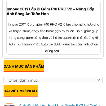
Innova 2017 Lắp Bi Gầm F10 PRO V2 – Nâng Cấp
Ánh Sáng An Toàn Hơn
Innova 2017 lắp bi gầm F10 PRO V2 là lựa chọn phù hợp cho
xe hay đi đêm, chạy tỉnh hoặc gặp mưa lớn. Bộ bi gầm giúp
tăng sáng, gom sáng đẹp và hỗ trợ quan sát mặt đường rõ
hơn. Tại Thành Phát Auto, xe được kiểm tra cấu hình, chọn
đúng pat ...
DANH MỤC SẢN PHẨM
Chọn danh mục
BÀI VIẾT MỚI NHẤT
Anh Đạt lắp Android box Geely EX2 tại Quận