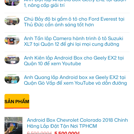
1, nâng cấp giải trí
Không
có
Chú Bảy độ bi gầm ô tô cho Ford Everest tại
bình
luận
Thủ Đức cần ánh sáng tốt hơn
ở
Anh
Không
Đạt
có
Anh Tấn lắp Camera hành trình ô tô Suzuki
lắp
bình
Android
luận
XL7 tại Quận 12 để ghi lại mọi cung đường
box
ở
Geely
Chú
Không
EX2
Bảy
có
Anh Kiên lắp Android Box cho Geely EX2 tại
tại
độ
bình
Quận
bi
luận
Quận 10 để xem Youtube
1,
gầm
ở
nâng
ô
Anh
Không
cấp
tô
Tấn
có
Anh Quang lắp Android box xe Geely EX2 tại
giải
cho
lắp
bình
trí
Ford
Camera
luận
Quận Gò Vấp để xem YouTube và dẫn đường
Everest
hành
ở
tại
trình
Anh
Không
Thủ
ô
Kiên
có
Đức
tô
lắp
bình
cần
Suzuki
Android
SẢN PHẨM
luận
ánh
XL7
Box
ở
sáng
tại
cho
Anh
tốt
Quận
Geely
Quang
hơn
12
EX2
lắp
Android Box Chevrolet Colorado 2018 Chính
để
tại
Android
ghi
Quận
box
Hãng Lắp Đặt Tận Nơi TPHCM
lại
10
xe
mọi
để
Geely
6.500.000
₫
5.500.000
₫