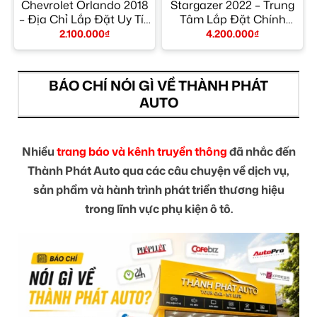
Chevrolet Orlando 2018
Stargazer 2022 – Trung
– Địa Chỉ Lắp Đặt Uy Tín
Tâm Lắp Đặt Chính
TPHCM
Hãng Giá Tốt TPHCM
2.100.000
₫
4.200.000
₫
BÁO CHÍ NÓI GÌ VỀ THÀNH PHÁT
AUTO
Nhiều
trang báo và kênh truyền thông
đã nhắc đến
Thành Phát Auto qua các câu chuyện về dịch vụ,
sản phẩm và hành trình phát triển thương hiệu
trong lĩnh vực phụ kiện ô tô.