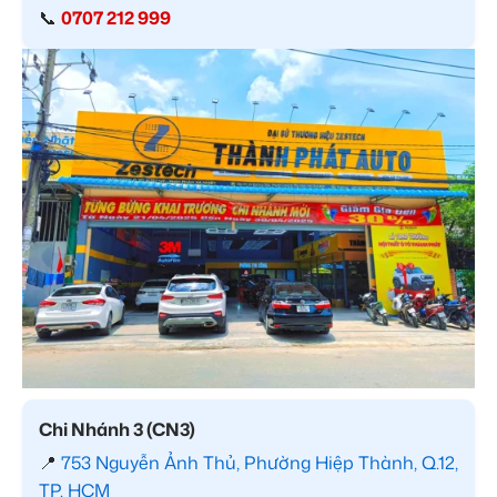
📞
0707 212 999
Chi Nhánh 3 (CN3)
📍
753 Nguyễn Ảnh Thủ, Phường Hiệp Thành, Q.12,
TP. HCM