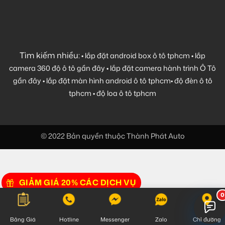
Tìm kiếm nhiều:
•
lắp đặt android box ô tô tphcm
•
lắp
camera 360 độ ô tô gần đây
•
lắp đặt camera hành trình Ô Tô
gần đây
•
lắp đặt màn hình android ô tô tphcm
•
độ đèn ô tô
tphcm
•
độ loa ô tô tphcm
© 2022 Bản quyền thuộc Thành Phát Auto
GIẢM GIÁ 20% CÁC DỊCH VỤ
Bảng Giá
Hotline
Messenger
Zalo
Chỉ đường