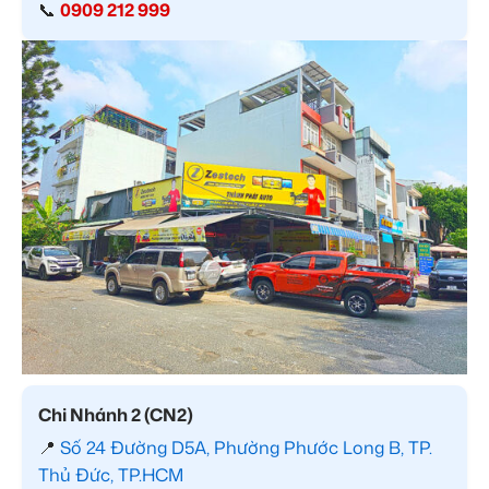
📞
0909 212 999
Chi Nhánh 2 (CN2)
📍
Số 24 Đường D5A, Phường Phước Long B, TP.
Thủ Đức, TP.HCM