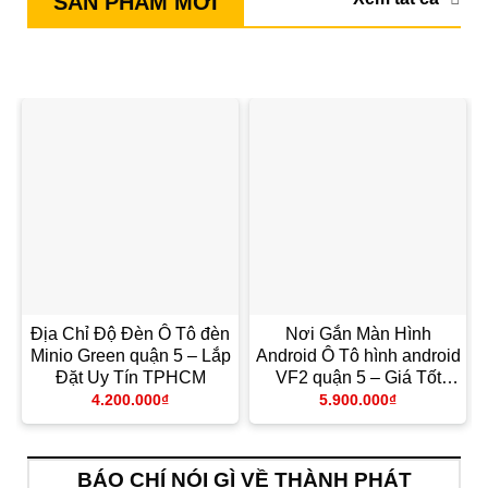
SẢN PHẨM MỚI
Địa Chỉ Độ Đèn Ô Tô đèn
Nơi Gắn Màn Hình
Minio Green quận 5 – Lắp
Android Ô Tô hình android
Đặt Uy Tín TPHCM
VF2 quận 5 – Giá Tốt
TPHCM
4.200.000
₫
5.900.000
₫
BÁO CHÍ NÓI GÌ VỀ THÀNH PHÁT