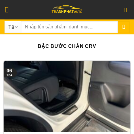
Bỏ
qua
nội
Tìm
dung
kiếm:
BẬC BƯỚC CHÂN CRV
06
Th4