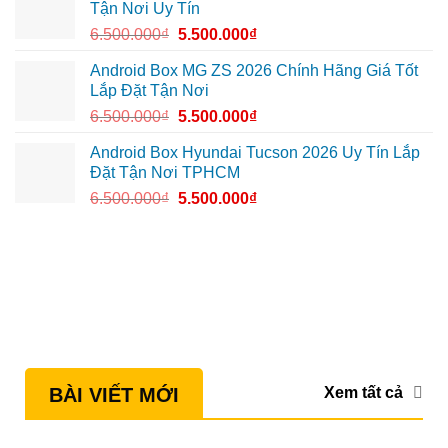
Tận Nơi Uy Tín
hơn
6.500.000
₫
5.500.000
₫
Android Box MG ZS 2026 Chính Hãng Giá Tốt
Lắp Đặt Tận Nơi
6.500.000
₫
5.500.000
₫
Android Box Hyundai Tucson 2026 Uy Tín Lắp
Đặt Tận Nơi TPHCM
6.500.000
₫
5.500.000
₫
Xem tất cả
BÀI VIẾT MỚI