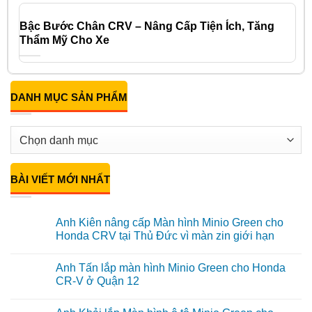
Bậc Bước Chân CRV – Nâng Cấp Tiện Ích, Tăng
Thẩm Mỹ Cho Xe
DANH MỤC SẢN PHẨM
BÀI VIẾT MỚI NHẤT
Anh Kiên nâng cấp Màn hình Minio Green cho
Honda CRV tại Thủ Đức vì màn zin giới hạn
Không
có
Anh Tấn lắp màn hình Minio Green cho Honda
bình
luận
CR-V ở Quận 12
ở
Anh
Không
Kiên
có