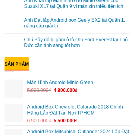
Anh Khải lắp Màn hình ô tô Minio Green cho
nâng
bình
cấp
luận
Suzuki XL7 tại Quận 9 vì màn zin thiếu tiện ích
Màn
ở
hình
Anh
Không
Minio
Tấn
có
Anh Đạt lắp Android box Geely EX2 tại Quận 1,
Green
lắp
bình
cho
màn
luận
nâng cấp giải trí
Honda
hình
ở
CRV
Minio
Anh
Không
tại
Green
Khải
có
Chú Bảy độ bi gầm ô tô cho Ford Everest tại Thủ
Thủ
cho
lắp
bình
Đức
Honda
Màn
luận
Đức cần ánh sáng tốt hơn
vì
CR-
hình
ở
màn
V
ô
Anh
Không
zin
ở
tô
Đạt
có
giới
Quận
Minio
lắp
bình
hạn
12
Green
Android
SẢN PHẨM
luận
cho
box
ở
Suzuki
Geely
Chú
XL7
EX2
Bảy
tại
tại
độ
Màn Hình Android Minio Green
Quận
Quận
bi
9
1,
gầm
5.900.000
₫
4.900.000
₫
vì
nâng
ô
màn
cấp
tô
zin
giải
cho
thiếu
trí
Ford
tiện
Everest
Android Box Chevrolet Colorado 2018 Chính
ích
tại
Hãng Lắp Đặt Tận Nơi TPHCM
Thủ
Đức
6.500.000
₫
5.500.000
₫
cần
ánh
sáng
Android Box Mitsubishi Outlander 2024 Lắp Đặt
tốt