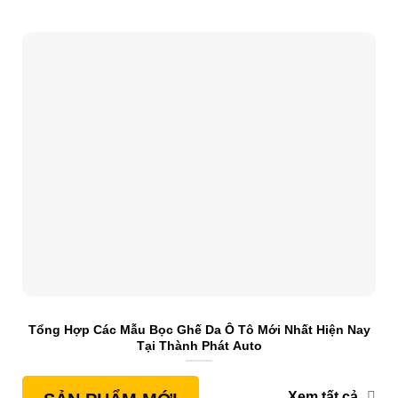
Tổng Hợp Các Mẫu Bọc Ghế Da Ô Tô Mới Nhất Hiện Nay
S
Tại Thành Phát Auto
Xem tất cả