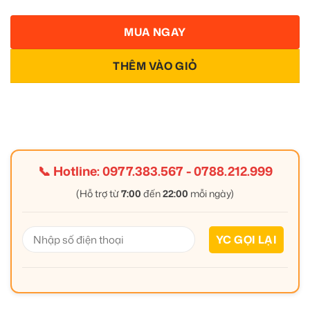
MUA NGAY
THÊM VÀO GIỎ
📞 Hotline:
0977.383.567
-
0788.212.999
(Hỗ trợ từ
7:00
đến
22:00
mỗi ngày)