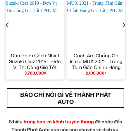
Dán Phim Cách Nhiệt
Cách Âm Chống Ồn
ỉ
Suzuki Ciaz 2019 – Đơn
Isuzu MUX 2021 – Trung
Vị Thi Công Giá Tốt
Tâm Gắn Chính Hãng
TPHCM
Giá Tốt TPHCM
3.700.000
₫
2.100.000
₫
BÁO CHÍ NÓI GÌ VỀ THÀNH PHÁT
AUTO
Nhiều
trang báo và kênh truyền thông
đã nhắc đến
Thành Phát Auto qua các câu chuyện về dịch vụ,