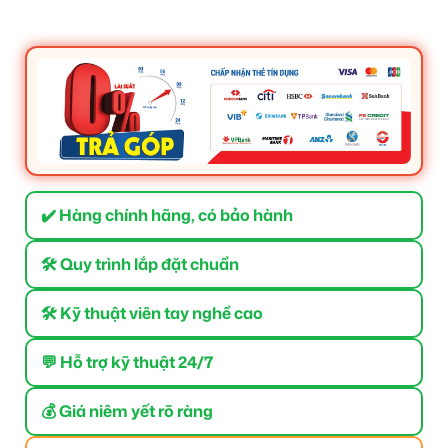
✔️ Hàng chính hãng, có bảo hành
🛠 Quy trình lắp đặt chuẩn
🛠 Kỹ thuật viên tay nghề cao
💬 Hỗ trợ kỹ thuật 24/7
💰 Giá niêm yết rõ ràng