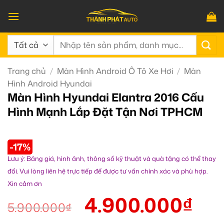
Bỏ
qua
nội
Tìm
dung
kiếm:
Trang chủ
/
Màn Hình Android Ô Tô Xe Hơi
/
Màn
Hình Android Hyundai
Màn Hình Hyundai Elantra 2016 Cấu
Hình Mạnh Lắp Đặt Tận Nơi TPHCM
-17%
Lưu ý: Bảng giá, hình ảnh, thông số kỹ thuật và quà tặng có thể thay
đổi. Vui lòng liên hệ trực tiếp để được tư vấn chính xác và phù hợp.
Xin cảm ơn
4.900.000
₫
5.900.000
₫