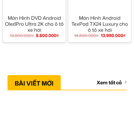
Màn Hình DVD Android
Màn Hình Android
OledPro Ultra 2K cho ô tô
TexPad TX24 Luxury cho
xe hơi
ô tô xe hơi
13.800.000
₫
8.800.000
₫
14.800.000
₫
13.990.000
₫
BÀI VIẾT MỚI
Xem tất cả