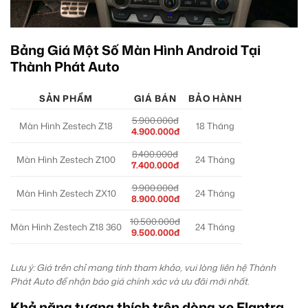
Bảng Giá Một Số Màn Hình Android Tại
Thành Phát Auto
SẢN PHẨM
GIÁ BÁN
BẢO HÀNH
5.900.000đ
Màn Hình Zestech Z18
18 Tháng
4.900.000đ
8.400.000đ
Màn Hình Zestech Z100
24 Tháng
7.400.000đ
9.900.000đ
Màn Hình Zestech ZX10
24 Tháng
8.900.000đ
10.500.000đ
Màn Hình Zestech Z18 360
24 Tháng
9.500.000đ
Lưu ý: Giá trên chỉ mang tính tham khảo, vui lòng liên hệ Thành
Phát Auto để nhận báo giá chính xác và ưu đãi mới nhất.
Khả năng tương thích trên dòng xe Elantra