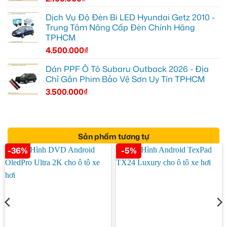
Dịch Vụ Độ Đèn Bi LED Hyundai Getz 2010 -
Trung Tâm Nâng Cấp Đèn Chính Hãng
TPHCM
4.500.000
₫
Dán PPF Ô Tô Subaru Outback 2026 - Địa
Chỉ Gắn Phim Bảo Vệ Sơn Uy Tín TPHCM
3.500.000
₫
Sản phẩm tương tự
-36%
-5%