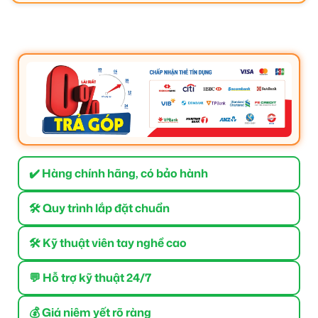
✔️ Hàng chính hãng, có bảo hành
🛠 Quy trình lắp đặt chuẩn
🛠 Kỹ thuật viên tay nghề cao
💬 Hỗ trợ kỹ thuật 24/7
💰 Giá niêm yết rõ ràng