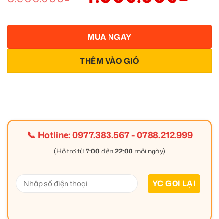
MUA NGAY
THÊM VÀO GIỎ
📞 Hotline:
0977.383.567
-
0788.212.999
(Hỗ trợ từ
7:00
đến
22:00
mỗi ngày)