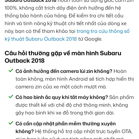
Subaru Outback 2018
hoàn toàn sử dụng giắc cắm zin
100%, không cắt trích dây điện ảnh hưởng đến hệ
thống bảo hành của hãng. Để kiểm tra chi tiết cấu
hình và tính năng kỹ thuật chi tiết nhất của dòng xe
này, bạn có thể tham khảo tại
trang tra cứu thông số
kỹ thuật Subaru Outback 2018
từ Google.
Câu hỏi thường gặp về màn hình Subaru
Outback 2018
Có ảnh hưởng đến camera lùi zin không?
Hoàn
toàn không, màn hình Android sẽ tích hợp hiển thị
camera zin của xe một cách mượt mà.
Có hao bình ắc quy khi tắt máy không?
Sản phẩm
được thiết kế với chế độ chờ thông minh, không
gây hao bình khi xe đỗ trong thời gian dài.
Có cần cập nhật phần mềm thường xuyên
không?
Hệ thống hỗ trợ cập nhật trực tuyến OTA,
giúp bạn luôn sử dụng tính năng mới nhất mà