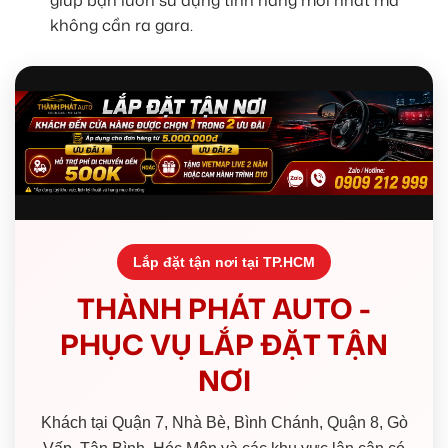
không cần ra gara.
Lắp đặt tận nơi tại TP.HCM
THÀNH PHÁT AUTO -
PHỤC VỤ LẮP ĐẶT TẬN
NƠI
Khách tại Quận 7, Nhà Bè, Bình Chánh, Quận 8, Gò