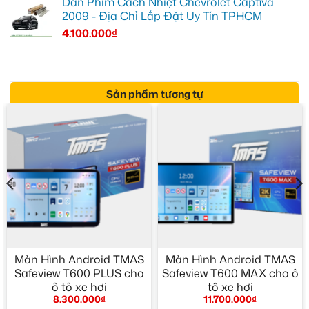
Dán Phim Cách Nhiệt Chevrolet Captiva
2009 - Địa Chỉ Lắp Đặt Uy Tín TPHCM
4.100.000
₫
Sản phẩm tương tự
Màn Hình Android TMAS
Màn Hình Android TMAS
Safeview T600 PLUS cho
Safeview T600 MAX cho ô
ô tô xe hơi
tô xe hơi
8.300.000
₫
11.700.000
₫