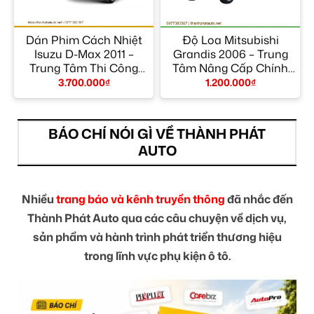
Dán Phim Cách Nhiệt
Độ Loa Mitsubishi
9
Isuzu D-Max 2011 –
Grandis 2006 – Trung
n
Trung Tâm Thi Công
Tâm Nâng Cấp Chính
Chính Hãng TPHCM
Hãng TPHCM
3.700.000
₫
1.200.000
₫
BÁO CHÍ NÓI GÌ VỀ THÀNH PHÁT
AUTO
Nhiều
trang báo và kênh truyền thông
đã nhắc đến
Thành Phát Auto qua các câu chuyện về dịch vụ,
sản phẩm và hành trình phát triển thương hiệu
trong lĩnh vực phụ kiện ô tô.