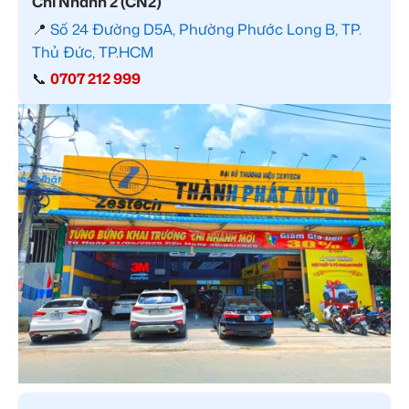
Chi Nhánh 2 (CN2)
📍
Số 24 Đường D5A, Phường Phước Long B, TP.
Thủ Đức, TP.HCM
📞
0707 212 999