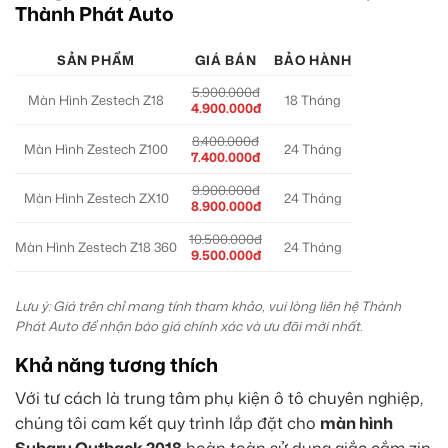
Thành Phát Auto
SẢN PHẨM
GIÁ BÁN
BẢO HÀNH
5.900.000đ
Màn Hình Zestech Z18
18 Tháng
4.900.000đ
8.400.000đ
Màn Hình Zestech Z100
24 Tháng
7.400.000đ
9.900.000đ
Màn Hình Zestech ZX10
24 Tháng
8.900.000đ
10.500.000đ
Màn Hình Zestech Z18 360
24 Tháng
9.500.000đ
Lưu ý: Giá trên chỉ mang tính tham khảo, vui lòng liên hệ Thành
Phát Auto để nhận báo giá chính xác và ưu đãi mới nhất.
Khả năng tương thích
Với tư cách là trung tâm phụ kiện ô tô chuyên nghiệp,
chúng tôi cam kết quy trình lắp đặt cho
màn hình