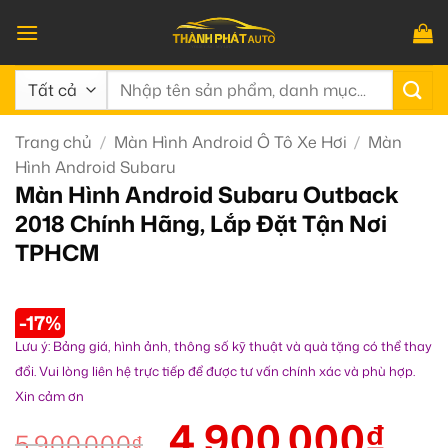
Bỏ
qua
nội
Tìm
dung
kiếm:
Trang chủ
/
Màn Hình Android Ô Tô Xe Hơi
/
Màn
Hình Android Subaru
Màn Hình Android Subaru Outback
2018 Chính Hãng, Lắp Đặt Tận Nơi
TPHCM
-17%
Lưu ý: Bảng giá, hình ảnh, thông số kỹ thuật và quà tặng có thể thay
đổi. Vui lòng liên hệ trực tiếp để được tư vấn chính xác và phù hợp.
Xin cảm ơn
4.900.000
₫
5.900.000
₫