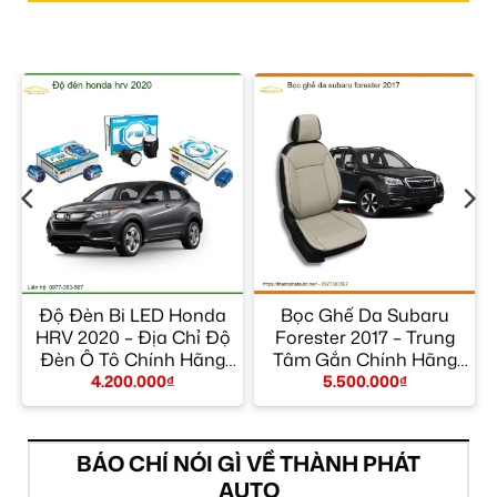
e
Độ Đèn Bi LED Honda
Bọc Ghế Da Subaru
HRV 2020 – Địa Chỉ Độ
Forester 2017 – Trung
h
Đèn Ô Tô Chính Hãng
Tâm Gắn Chính Hãng
TPHCM
Giá Tốt TPHCM
4.200.000
₫
5.500.000
₫
BÁO CHÍ NÓI GÌ VỀ THÀNH PHÁT
AUTO