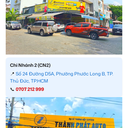
Chi Nhánh 2 (CN2)
📍
Số 24 Đường D5A, Phường Phước Long B, TP.
Thủ Đức, TP.HCM
📞
0707 212 999