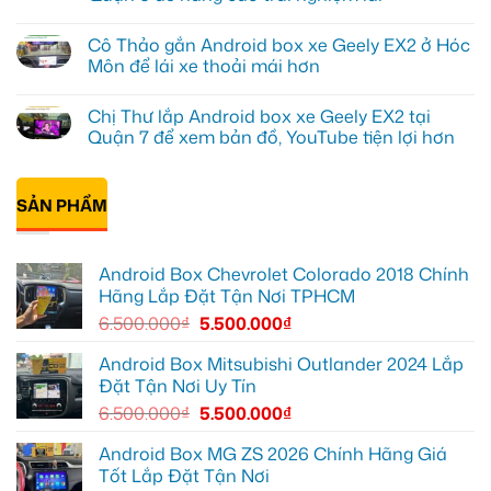
Box
ở
cho
Anh
Không
Geely
Quang
có
Cô Thảo gắn Android box xe Geely EX2 ở Hóc
EX2
lắp
bình
tại
Android
luận
Môn để lái xe thoải mái hơn
Quận
box
ở
10
xe
Anh
Không
để
Geely
Khải
có
Chị Thư lắp Android box xe Geely EX2 tại
xem
EX2
lắp
bình
Youtube
tại
Android
luận
Quận 7 để xem bản đồ, YouTube tiện lợi hơn
Quận
box
ở
Gò
xe
Cô
Không
Vấp
Geely
Thảo
có
để
EX2
gắn
bình
xem
tại
Android
SẢN PHẨM
luận
YouTube
Quận
box
ở
và
6
xe
Chị
dẫn
để
Geely
Thư
đường
nâng
EX2
lắp
Android Box Chevrolet Colorado 2018 Chính
cao
ở
Android
trải
Hóc
box
Hãng Lắp Đặt Tận Nơi TPHCM
nghiệm
Môn
xe
lái
để
Geely
6.500.000
₫
5.500.000
₫
lái
EX2
xe
tại
thoải
Quận
Android Box Mitsubishi Outlander 2024 Lắp
mái
7
Đặt Tận Nơi Uy Tín
hơn
để
xem
6.500.000
₫
5.500.000
₫
bản
đồ,
YouTube
Android Box MG ZS 2026 Chính Hãng Giá
tiện
Tốt Lắp Đặt Tận Nơi
lợi
hơn