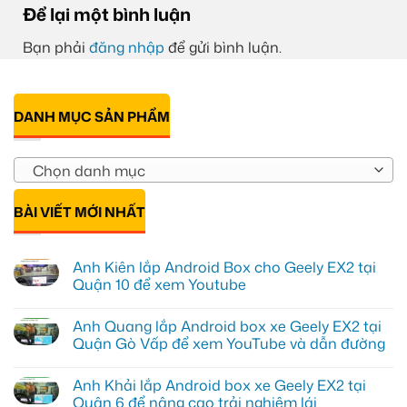
Để lại một bình luận
Bạn phải
đăng nhập
để gửi bình luận.
DANH MỤC SẢN PHẨM
Chọn danh mục
BÀI VIẾT MỚI NHẤT
Anh Kiên lắp Android Box cho Geely EX2 tại
Quận 10 để xem Youtube
Không
có
Anh Quang lắp Android box xe Geely EX2 tại
bình
luận
Quận Gò Vấp để xem YouTube và dẫn đường
ở
Anh
Không
Kiên
có
Anh Khải lắp Android box xe Geely EX2 tại
lắp
bình
Android
luận
Quận 6 để nâng cao trải nghiệm lái