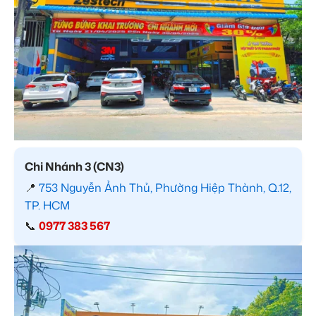
Chi Nhánh 3 (CN3)
📍
753 Nguyễn Ảnh Thủ, Phường Hiệp Thành, Q.12,
TP. HCM
📞
0977 383 567