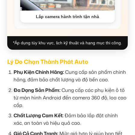
Lắp camera hành trình tận nhà
*Áp dụng tùy khu vực, lịch kỹ thuật và hạng mục thi công.
Lý Do Chọn Thành Phát Auto
Phụ Kiện Chính Hãng:
Cung cấp sản phẩm chính
hãng, đảm bảo chất lượng và độ bền cao.
Đa Dạng Sản Phẩm:
Cung cấp các phụ kiện ô tô
từ màn hình Android đến camera 360 độ, loa cao
cấp.
Chất Lượng Cam Kết:
Đảm bảo lắp đặt chính
xác, an toàn và hiệu quả cao.
Giá Cả Cạnh Tranh:
Mức giá hợp lý giúp bạn tiết