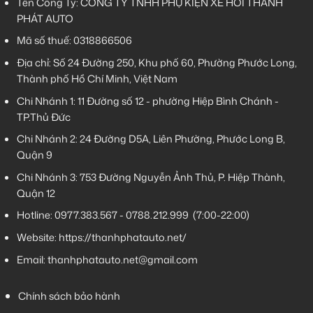
Tên Công Ty: CÔNG TY TNHH PHỤ KIỆN XE HƠI THÀNH
PHÁT AUTO
Mã số thuế: 0318866506
Địa chỉ: Số 24 Đường 250, Khu phố 60, Phường Phước Long,
Thành phố Hồ Chí Minh, Việt Nam
Chi Nhánh 1:
11 Đường số 12 - phường Hiệp Bình Chánh -
TP.Thủ Đức
Chi Nhánh 2:
24 Đường D5A, Liên Phường, Phước Long B,
Quận 9
Chi Nhánh 3:
753 Đường Nguyễn Ảnh Thủ, P. Hiệp Thành,
Quận 12
Hotline:
0977.383.567
-
0788.212.999
(7:00-22:00)
Website:
https://thanhphatauto.net/
Email:
thanhphatauto.net@gmail.com
Chính sách bảo hành