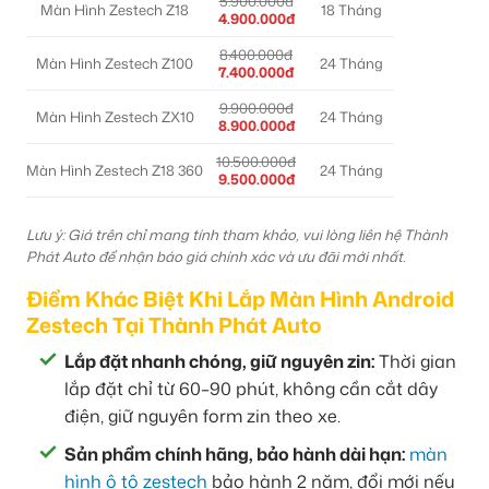
5.900.000đ
Màn Hình Zestech Z18
18 Tháng
4.900.000đ
8.400.000đ
Màn Hình Zestech Z100
24 Tháng
7.400.000đ
9.900.000đ
Màn Hình Zestech ZX10
24 Tháng
8.900.000đ
10.500.000đ
Màn Hình Zestech Z18 360
24 Tháng
9.500.000đ
Lưu ý: Giá trên chỉ mang tính tham khảo, vui lòng liên hệ Thành
Phát Auto để nhận báo giá chính xác và ưu đãi mới nhất.
Điểm Khác Biệt Khi Lắp Màn Hình Android
Zestech Tại Thành Phát Auto
Lắp đặt nhanh chóng, giữ nguyên zin:
Thời gian
lắp đặt chỉ từ 60–90 phút, không cần cắt dây
điện, giữ nguyên form zin theo xe.
Sản phẩm chính hãng, bảo hành dài hạn:
màn
hình ô tô zestech
bảo hành 2 năm, đổi mới nếu