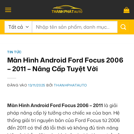
Bỏ
qua
nội
Tìm
dung
kiếm:
TIN TỨC
Màn Hình Android Ford Focus 2006
– 2011 – Nâng Cấp Tuyệt Vời
ĐĂNG VÀO
13/11/2025
BỞI
THANHPHATAUTO
Màn Hình Android Ford Focus 2006 – 2011
là giải
pháp nâng cấp lý tưởng cho chiếc xe của bạn. Hệ
thống giải trí nguyên bản của Ford Focus từ 2006
đến 2011 có thể đã lỗi thời và không đủ tính năng