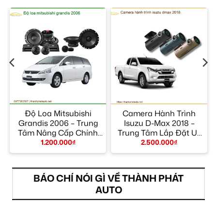
Độ Loa Mitsubishi
Camera Hành Trình
m
Grandis 2006 – Trung
Isuzu D-Max 2018 –
Tâm Nâng Cấp Chính
Trung Tâm Lắp Đặt Uy
Hãng TPHCM
Tín TPHCM
1.200.000
₫
2.500.000
₫
BÁO CHÍ NÓI GÌ VỀ THÀNH PHÁT
AUTO