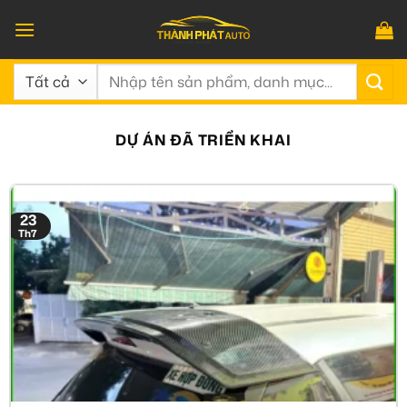
Bỏ
qua
nội
Tìm
dung
kiếm:
DỰ ÁN ĐÃ TRIỂN KHAI
23
Th7