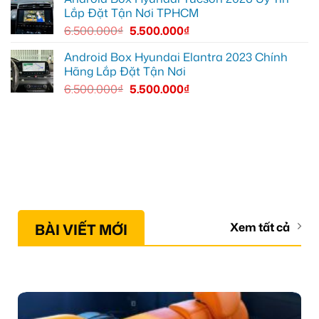
Lắp Đặt Tận Nơi TPHCM
6.500.000
₫
5.500.000
₫
Android Box Hyundai Elantra 2023 Chính
Hãng Lắp Đặt Tận Nơi
6.500.000
₫
5.500.000
₫
BÀI VIẾT MỚI
Xem tất cả