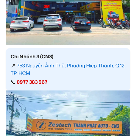
Chi Nhánh 3 (CN3)
📍
753 Nguyễn Ảnh Thủ, Phường Hiệp Thành, Q.12,
TP. HCM
📞
0977 383 567