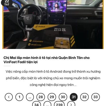
22
Th7
Chị Mai lắp màn hình ô tô tại nhà Quận Bình Tân cho
VinFast Fadil tiện lợi
Việc nâng cấp màn hình ô tô Android đang trở thành xu hướng
phổ biến, đặc biệt là với những chủ xe mong muốn trải nghiệm
công nghệ hiện đại ngay trên ...
1
…
28
29
30
31
32
33
34
…
239