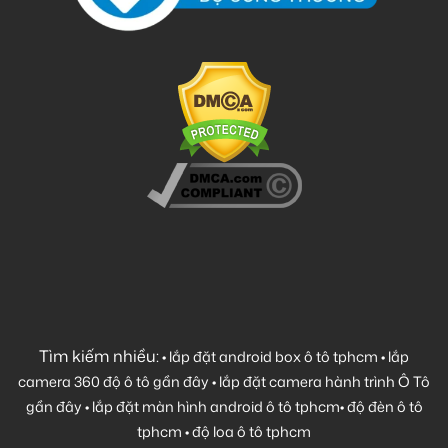
Tìm kiếm nhiều:
•
lắp đặt android box ô tô tphcm
•
lắp
camera 360 độ ô tô gần đây
•
lắp đặt camera hành trình Ô Tô
gần đây
•
lắp đặt màn hình android ô tô tphcm
•
độ đèn ô tô
tphcm
•
độ loa ô tô tphcm