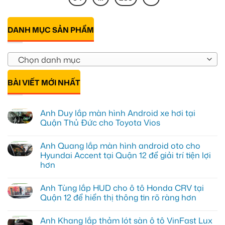
DANH MỤC SẢN PHẨM
Chọn danh mục
BÀI VIẾT MỚI NHẤT
Anh Duy lắp màn hình Android xe hơi tại
Quận Thủ Đức cho Toyota Vios
Không
có
Anh Quang lắp màn hình android oto cho
bình
luận
Hyundai Accent tại Quận 12 để giải trí tiện lợi
ở
hơn
Anh
Duy
Không
lắp
có
màn
Anh Tùng lắp HUD cho ô tô Honda CRV tại
bình
hình
luận
Quận 12 để hiển thị thông tin rõ ràng hơn
Android
ở
xe
Anh
Không
hơi
Quang
có
tại
Anh Khang lắp thảm lót sàn ô tô VinFast Lux
lắp
bình
Quận