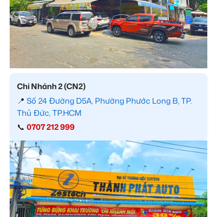
Chi Nhánh 2 (CN2)
📍
Số 24 Đường D5A, Phường Phước Long B, TP.
Thủ Đức, TP.HCM
📞
0707 212 999